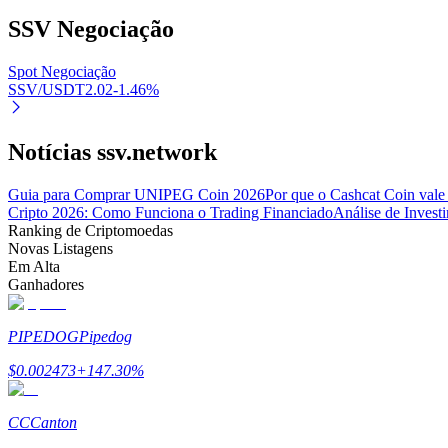
SSV
Negociação
Bloqueios de BTR
Spot Negociação
SSV/USDT
2.02
-1.46
%
Investimentos exclusivos para titulares de BTR
Notícias ssv.network
Guia para Comprar UNIPEG Coin 2026
Por que o Cashcat Coin vale
Cripto 2026: Como Funciona o Trading Financiado
Análise de Inves
Ranking de Criptomoedas
Novas Listagens
Em Alta
Ganhadores
Empréstimos
Serviço de empréstimo apoiado por criptografia
PIPEDOG
Pipedog
$
0.002473
+
147.30
%
CC
Canton