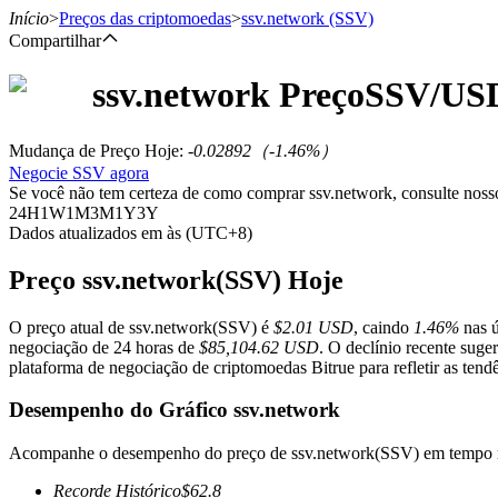
Início
>
Preços das criptomoedas
>
ssv.network
(SSV)
Compartilhar
ssv.network
Preço
SSV
/US
Futuros
Mudança de Preço Hoje
:
-0.02892
（
-1.46
%）
Negocie SSV agora
Se você não tem certeza de como comprar ssv.network, consulte nos
24H
1W
1M
3M
1Y
3Y
Dados atualizados em às (UTC+8)
Preço ssv.network(SSV) Hoje
O preço atual de ssv.network(SSV) é
$2.01 USD
, caindo
1.46%
nas ú
Futuros de USDT
negociação de 24 horas de
$85,104.62 USD
. O declínio recente sug
plataforma de negociação de criptomoedas Bitrue para refletir as tend
Futuros usando USDT como garantia
Desempenho do Gráfico ssv.network
Acompanhe o desempenho do preço de ssv.network(SSV) em tempo r
Recorde Histórico
$
62.8