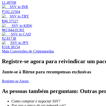
£
1.49708
SSV
to
INR
Ganhar
₹
192.22504
SSV
to
TRY
₺
96.37527
SSV
to
KRW
₩
2,844.01301
SSV
to
CAD
$
2.81738
SSV
to
JPY
¥
318.38154
Mais Conversões de Criptomoedas
Porquinho poderoso
Registre-se agora para reivindicar um pac
Ganhe recompensas competitivas diariamente
Junte-se à Bitrue para recompensas exclusivas
Registre-se Agora
As pessoas também perguntam: Outras pe
Como comprar e negociar SSV?
Por que o preço da ssv.network cai?