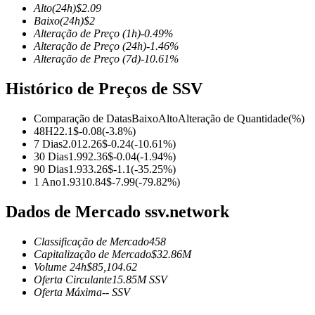
Alto
(24h)
$
2.09
Baixo
(24h)
$
2
Alteração de Preço
(1h)
-0.49
%
Alteração de Preço
(24h)
-1.46
%
Alteração de Preço
(7d)
-10.61
%
Futuros COIN-M
Histórico de Preços de SSV
Futuros de criptomoeda
Comparação de Datas
Baixo
Alto
Alteração de Quantidade
(%)
48H
2
2.1
$
-0.08
(
-3.8
%)
TradFi
7 Dias
2.01
2.26
$
-0.24
(
-10.61
%)
30 Dias
1.99
2.36
$
-0.04
(
-1.94
%)
Derivativos de ações, câmbio, metais preciosos e commodities
90 Dias
1.93
3.26
$
-1.1
(
-35.25
%)
1 Ano
1.93
10.84
$
-7.99
(
-79.82
%)
Dados de Mercado ssv.network
Classificação de Mercado
458
Capitalização de Mercado
$
32.86M
Volume 24h
$
85,104.62
Oferta Circulante
15.85M
SSV
Oferta Máxima
--
SSV
Futuros de USDC