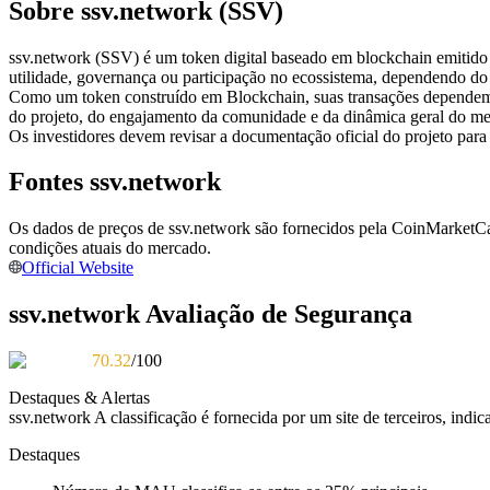
Sobre ssv.network (SSV)
Futuros usando USDC como garantia
ssv.network (SSV) é um token digital baseado em blockchain emitido n
utilidade, governança ou participação no ecossistema, dependendo do
Como um token construído em Blockchain, suas transações dependem
do projeto, do engajamento da comunidade e da dinâmica geral do me
Os investidores devem revisar a documentação oficial do projeto para
Fontes ssv.network
Os dados de preços de ssv.network são fornecidos pela CoinMarketCap
Copiar Trading
condições atuais do mercado.
Official Website
Junte-se aos principais traders
ssv.network Avaliação de Segurança
70.32
/100
Destaques & Alertas
ssv.network
A classificação é fornecida por um site de terceiros, indi
Destaques