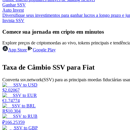
Ganhar SSV
Auto Invest
Guia
Diversifique seus investimentos para ganhar lucros a longo prazo e jur
Invista SSV
Guia para iniciantes em futuros
Comece sua jornada em cripto em minutos
Explore preços de criptomoedas ao vivo, tokens principais e tendên
App Store
Google Play
Taxa de Câmbio SSV para Fiat
Converta ssv.network(SSV) para as principais moedas fiduciárias usa
Estratégias de negociação
SSV
to
USD
$
2.02067
Aprenda como se manter lucrativo
SSV
to
EUR
€
1.74774
SSV
to
BRL
R$
10.304
SSV
to
RUB
₽
166.25359
SSV
to
GBP