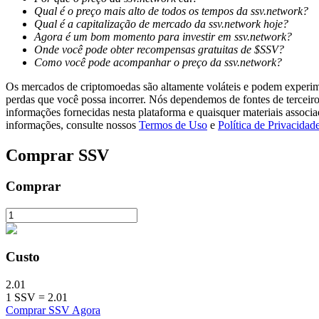
Qual é o preço mais alto de todos os tempos da ssv.network?
Qual é a capitalização de mercado da ssv.network hoje?
Estacamento
Agora é um bom momento para investir em ssv.network?
Onde você pode obter recompensas gratuitas de $SSV?
Altos retornos e acesso instantâneo
Como você pode acompanhar o preço da ssv.network?
Os mercados de criptomoedas são altamente voláteis e podem experimen
perdas que você possa incorrer. Nós dependemos de fontes de terceiro
informações fornecidas nesta plataforma e quaisquer materiais associ
informações, consulte nossos
Termos de Uso
e
Política de Privacidad
Comprar
SSV
Comprar
Launchpool
Staking flexível para ganhar tokens populares.
Custo
2.01
1
SSV
=
2.01
Comprar SSV Agora