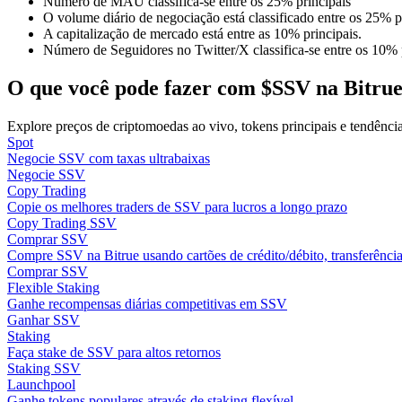
Número de MAU classifica-se entre os 25% principais
Torne-se um Trader de Cópias
O volume diário de negociação está classificado entre os 25% pr
A capitalização de mercado está entre as 10% principais.
Desfrute da partilha de lucros e comissões de copy trading
Número de Seguidores no Twitter/X classifica-se entre os 10% 
O que você pode fazer com $SSV na Bitru
Explore preços de criptomoedas ao vivo, tokens principais e tendênc
Spot
Negocie SSV com taxas ultrabaixas
Negocie SSV
Copy Trading
Copie os melhores traders de SSV para lucros a longo prazo
Copy Trading SSV
Informação
Comprar SSV
Compre SSV na Bitrue usando cartões de crédito/débito, transferência
Análise de big data, incluindo informações comerciais, etc.
Comprar SSV
Flexible Staking
Ganhe recompensas diárias competitivas em SSV
Ganhar SSV
Staking
Faça stake de SSV para altos retornos
Staking SSV
Launchpool
Ganhe tokens populares através de staking flexível