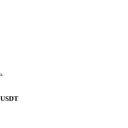
a.
8 USDT