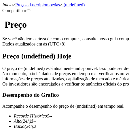
Início
>
Preços das criptomoedas
>
(undefined)
Compartilhar
Preço
Futuros
Se você não tem certeza de como comprar , consulte nosso guia com
Dados atualizados em às (UTC+8)
Preço (undefined) Hoje
O preço de (undefined) está atualmente indisponível. Isso pode ser d
No momento, não há dados de preços em tempo real verificados ou vo
informações de preços atualizadas, capitalização de mercado e métrica
Os investidores são encorajados a verificar os anúncios oficiais do pr
Futuros de USDT
Desempenho do Gráfico
Futuros usando USDT como garantia
Acompanhe o desempenho do preço de (undefined) em tempo real.
Recorde Histórico
$
--
Alto
(24h)
$
--
Baixo
(24h)
$
--