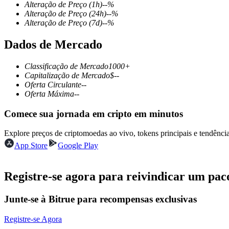
Alteração de Preço
(1h)
--
%
Alteração de Preço
(24h)
--
%
Alteração de Preço
(7d)
--
%
Dados de Mercado
Futuros COIN-M
Futuros de criptomoeda
Classificação de Mercado
1000+
Capitalização de Mercado
$
--
Oferta Circulante
--
Oferta Máxima
--
TradFi
Comece sua jornada em cripto em minutos
Derivativos de ações, câmbio, metais preciosos e commodities
Explore preços de criptomoedas ao vivo, tokens principais e tendên
App Store
Google Play
Registre-se agora para reivindicar um pac
Junte-se à Bitrue para recompensas exclusivas
Registre-se Agora
Futuros de USDC