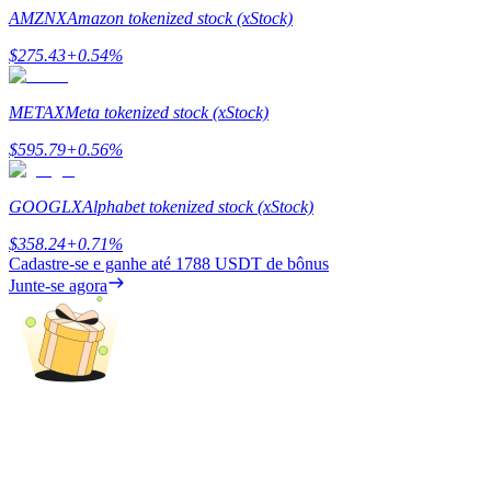
AMZNX
Amazon tokenized stock (xStock)
Guia
$
275.43
+
0.54
%
Guia para iniciantes em futuros
METAX
Meta tokenized stock (xStock)
$
595.79
+
0.56
%
GOOGLX
Alphabet tokenized stock (xStock)
$
358.24
+
0.71
%
Cadastre-se e ganhe até
1788 USDT
de bônus
Junte-se agora
Estratégias de negociação
Aprenda como se manter lucrativo