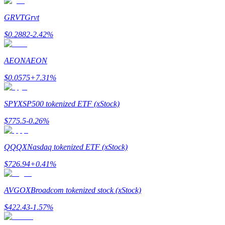
Torne-se um Trader de Cópias
GRVT
Grvt
Desfrute da partilha de lucros e comissões de copy trading
$
0.2882
-2.42
%
AEON
AEON
$
0.0575
+
7.31
%
SPYX
SP500 tokenized ETF (xStock)
$
775.5
-0.26
%
Informação
Análise de big data, incluindo informações comerciais, etc.
QQQX
Nasdaq tokenized ETF (xStock)
$
726.94
+
0.41
%
AVGOX
Broadcom tokenized stock (xStock)
$
422.43
-1.57
%