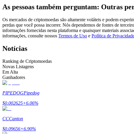
As pessoas também perguntam: Outras per
Futuros usando USDC como garantia
Os mercados de criptomoedas são altamente voláteis e podem experimen
perdas que você possa incorrer. Nós dependemos de fontes de terceiro
informações fornecidas nesta plataforma e quaisquer materiais associ
informações, consulte nossos
Termos de Uso
e
Política de Privacidad
Notícias
Ranking de Criptomoedas
Novas Listagens
Copiar Trading
Em Alta
Ganhadores
Junte-se aos principais traders
PIPEDOG
Pipedog
$
0.002625
+
6.06
%
CC
Canton
$
0.09656
+
6.90
%