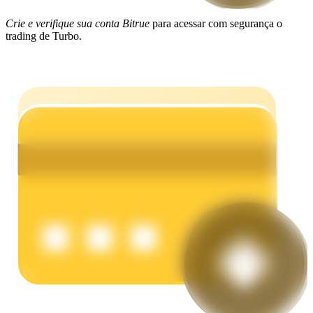
Crie e verifique sua conta Bitrue
para acessar com segurança o
Ganhar
trading de Turbo.
Porquinho poderoso
Ganhe recompensas competitivas diariamente