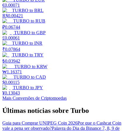
€
0.00071
TURBO
to
BRL
R$
0.00421
TURBO
to
RUB
₽
0.06744
TURBO
to
GBP
£
0.00061
TURBO
to
INR
₹
0.07864
TURBO
to
TRY
₺
0.03942
TURBO
to
KRW
₩
1.16371
TURBO
to
CAD
$
0.00115
TURBO
to
JPY
¥
0.13043
Mais Conversões de Criptomoedas
Últimas notícias sobre Turbo
Guia para Comprar UNIPEG Coin 2026
Por que o Cashcat Coin
vale a pena ser observado?
Palavra do Dia da Binance 7, 8, 9 de