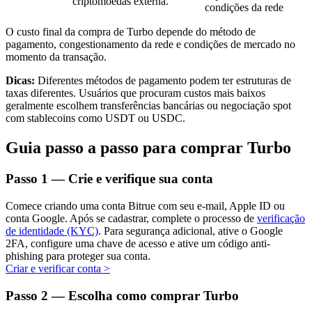
criptomoedas externa.
condições da rede
O custo final da compra de Turbo depende do método de
pagamento, congestionamento da rede e condições de mercado no
momento da transação.
Investimento Automático
Dicas:
Diferentes métodos de pagamento podem ter estruturas de
Obtenha lucro a longo prazo e interesses flexíveis
taxas diferentes. Usuários que procuram custos mais baixos
geralmente escolhem transferências bancárias ou negociação spot
com stablecoins como USDT ou USDC.
Guia passo a passo para comprar Turbo
Passo
1 —
Crie e verifique sua conta
Comece criando uma conta Bitrue com seu e-mail, Apple ID ou
conta Google. Após se cadastrar, complete o processo de
verificação
Aprenda a apostar
de identidade (KYC)
. Para segurança adicional, ative o Google
2FA, configure uma chave de acesso e ative um código anti-
Aprenda como ganhar renda passiva
phishing para proteger sua conta.
Criar e verificar conta
>
Bitrue
AI
Passo
2 —
Escolha como comprar Turbo