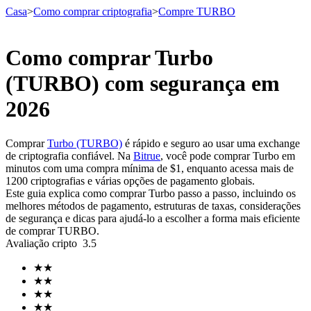
Casa
>
Como comprar criptografia
>
Compre TURBO
Como comprar Turbo
Futuros
(TURBO) com segurança em
2026
Comprar
Turbo (TURBO)
é rápido e seguro ao usar uma exchange
de criptografia confiável. Na
Bitrue
, você pode comprar Turbo em
minutos com uma compra mínima de $1, enquanto acessa mais de
1200 criptografias e várias opções de pagamento globais.
Este guia explica como comprar Turbo passo a passo, incluindo os
melhores métodos de pagamento, estruturas de taxas, considerações
Futuros de USDT
de segurança e dicas para ajudá-lo a escolher a forma mais eficiente
de comprar TURBO.
Futuros usando USDT como garantia
Avaliação cripto
3.5
★
★
★
★
★
★
★
★