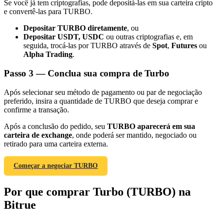
Se você já tem criptografias, pode depositá-las em sua carteira cripto
e convertê-las para TURBO.
Depositar TURBO diretamente
, ou
Depositar USDT, USDC
ou outras criptografias e, em
seguida, trocá-las por TURBO através de
Spot
,
Futures
ou
Alpha Trading
.
Indicação
Convide um amigo para receber recompensas em dinheiro
Passo
3 —
Conclua sua compra de Turbo
BTC Welcome Rewards
Após selecionar seu método de pagamento ou par de negociação
preferido, insira a quantidade de TURBO que deseja comprar e
confirme a transação.
Após a conclusão do pedido, seu
TURBO aparecerá em sua
carteira de exchange
, onde poderá ser mantido, negociado ou
retirado para uma carteira externa.
Começar a negociar TURBO
Por que comprar Turbo (TURBO) na
Bitrue
BTC Welcome Rewards