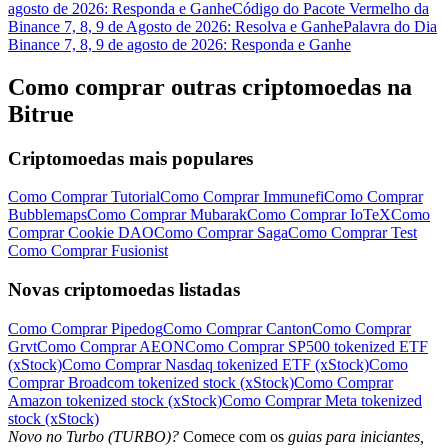
agosto de 2026: Responda e Ganhe
Código do Pacote Vermelho da
Binance 7, 8, 9 de Agosto de 2026: Resolva e Ganhe
Palavra do Dia
Binance 7, 8, 9 de agosto de 2026: Responda e Ganhe
Como comprar outras criptomoedas na
Bitrue
Criptomoedas mais populares
Como Comprar Tutorial
Como Comprar Immunefi
Como Comprar
Bubblemaps
Como Comprar Mubarak
Como Comprar IoTeX
Como
Comprar Cookie DAO
Como Comprar Saga
Como Comprar Test
Como Comprar Fusionist
Novas criptomoedas listadas
Como Comprar Pipedog
Como Comprar Canton
Como Comprar
Grvt
Como Comprar AEON
Como Comprar SP500 tokenized ETF
(xStock)
Como Comprar Nasdaq tokenized ETF (xStock)
Como
Comprar Broadcom tokenized stock (xStock)
Como Comprar
Amazon tokenized stock (xStock)
Como Comprar Meta tokenized
stock (xStock)
Novo no Turbo (TURBO)?
Comece com os
guias para iniciantes,