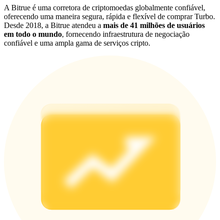
Deposit & Trade BTC to Share 25000 USDT prize pool!
A Bitrue é uma corretora de criptomoedas globalmente confiável,
oferecendo uma maneira segura, rápida e flexível de comprar Turbo.
Desde 2018, a Bitrue atendeu a
mais de 41 milhões de usuários
em todo o mundo
, fornecendo infraestrutura de negociação
confiável e uma ampla gama de serviços cripto.
Deposit CASHCAT & Win
Share 500000 CASHCAT prize pool
Exclusive for BitMart Users
Register & Trade to Win 500,000 USDT
Precious Metals Trading Carnival
Trade Gold & Silver · 33,333 USDT Bonus