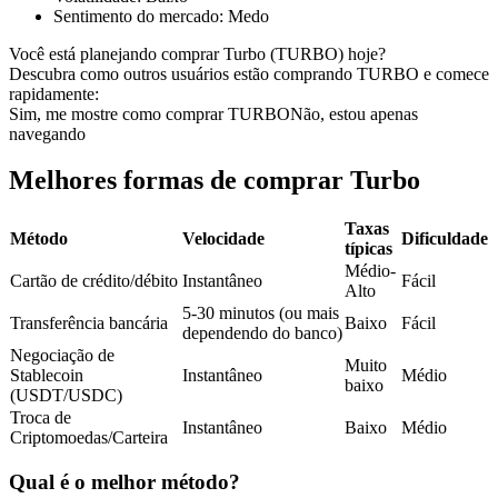
Sentimento do mercado
:
Medo
Futuros usando USDC como garantia
Você está planejando comprar Turbo (TURBO) hoje?
Descubra como outros usuários estão comprando TURBO e comece
rapidamente:
Sim, me mostre como comprar TURBO
Não, estou apenas
navegando
Melhores formas de comprar Turbo
Taxas
Método
Velocidade
Dificuldade
típicas
Copiar Trading
Médio-
Cartão de crédito/débito
Instantâneo
Fácil
Junte-se aos principais traders
Alto
5-30 minutos (ou mais
Transferência bancária
Baixo
Fácil
dependendo do banco)
Negociação de
Muito
Stablecoin
Instantâneo
Médio
baixo
(USDT/USDC)
Troca de
Instantâneo
Baixo
Médio
Criptomoedas/Carteira
Qual é o melhor método?