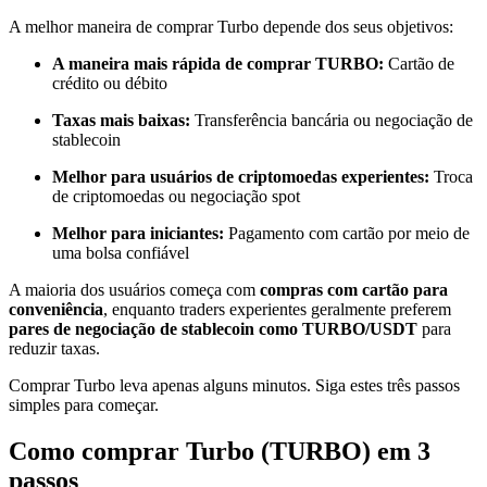
Torne-se um Trader de Cópias
A melhor maneira de comprar Turbo depende dos seus objetivos:
Desfrute da partilha de lucros e comissões de copy trading
A maneira mais rápida de comprar TURBO:
Cartão de
crédito ou débito
Taxas mais baixas:
Transferência bancária ou negociação de
stablecoin
Melhor para usuários de criptomoedas experientes:
Troca
de criptomoedas ou negociação spot
Melhor para iniciantes:
Pagamento com cartão por meio de
uma bolsa confiável
Informação
A maioria dos usuários começa com
compras com cartão para
conveniência
, enquanto traders experientes geralmente preferem
Análise de big data, incluindo informações comerciais, etc.
pares de negociação de stablecoin como TURBO/USDT
para
reduzir taxas.
Comprar Turbo leva apenas alguns minutos. Siga estes três passos
simples para começar.
Como comprar Turbo (TURBO) em 3
passos