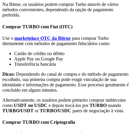
Na Bitrue, os usuários podem comprar Turbo através de vários
métodos convenientes, dependendo da opção de pagamento
preferida.
Comprar TURBO com Fiat (OTC)
Parceiros Bitrue
Use o
marketplace OTC da Bitrue
para comprar Turbo
diretamente com métodos de pagamento fiduciários como:
Cartão de crédito ou débito
Apple Pay ou Google Pay
Transferência bancária
Dicas:
Dependendo do canal de compra e do método de pagamento
escolhido, sua primeira compra pode exigir vinculação de sua
identidade e informações de pagamento. Esse processo geralmente é
concluído em alguns minutos.
Afiliados Bitrue
Alternativamente, os usuários podem primeiro comprar stablecoins
como
USDT ou USDC
e depois trocá-los por
TURBO
usando
Até 65% de comissões!
TURBO/USDT
or
TURBO/USDC
pares de negociação à vista.
Comprar TURBO com Criptografia