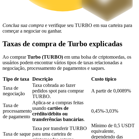
Bloqueios de BTR
Conclua sua compra
e verifique seu TURBO em sua carteira para
Investimentos exclusivos para titulares de BTR
começar a negociar ou ganhar.
Taxas de compra de Turbo explicadas
Ao comprar
Turbo (TURBO)
em uma bolsa de criptomoedas, os
usuários podem encontrar vários tipos de taxas relacionadas a
negociação, processamento de pagamentos e saques.
Tipo de taxa
Descrição
Custo típico
Taxa cobrada ao fazer
Taxa de
pedidos spot para comprar
A partir de 0,0089%
Empréstimos
negociação
TURBO.
Aplica-se a compras feitas
Serviço de empréstimo apoiado por criptografia
Taxa de
usando
cartões de
processamento
0,45%-3,03%
crédito/débito ou
de pagamento
transferências bancárias
.
Mínimo de 0,5 USDT
Taxa por transferir TURBO
equivalente,
Taxa de saque
para uma carteira de
dependendo das