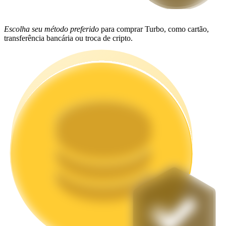
Estacamento
Escolha seu método preferido
para comprar Turbo, como cartão,
Altos retornos e acesso instantâneo
transferência bancária ou troca de cripto.
Launchpool
Staking flexível para ganhar tokens populares.