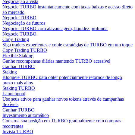
Negociação à vista
Negocie TURBO instantaneamente com taxas baixas e acesso direto
ao mercado
Negocie TURBO
Negociação de futuros
Negocie TURBO com alavancagem, liquidez profunda
Negocie TURBO
Copy Trading
Siga traders experientes e copie estratégias de TURBO em um toque
Copy Trading TURBO
Flexible Staking
Ganhe recompensas diárias mantendo TURBO acessível
Ganhar TURBO
Staking
Bloqueie TURBO para obter potencialmente retornos de longo
prazo mais altos
Staking TURBO
Launchpool
Use seus ativos para ganhar novos tokens através de campanhas
flexíveis
Ganhar TURBO
Investimento automático
Construa sua posição em TURBO gradualmente com compras
recorrentes
Invista TURBO