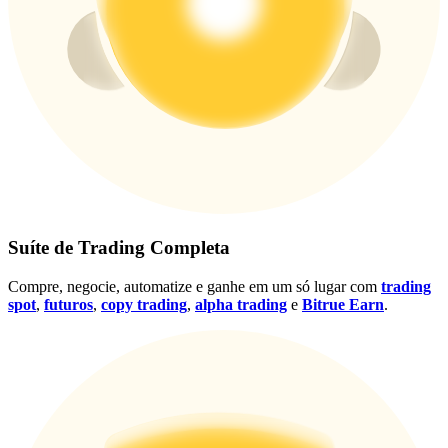
Conecte-se
Inscrever-se
Suíte de Trading Completa
Compre, negocie, automatize e ganhe em um só lugar com
trading
spot
,
futuros
,
copy trading
,
alpha trading
e
Bitrue Earn
.