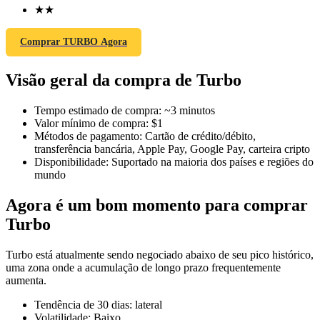
★
★
Comprar TURBO Agora
Futuros COIN-M
Visão geral da compra de Turbo
Futuros de criptomoeda
Tempo estimado de compra
:
~3 minutos
Valor mínimo de compra
:
$1
Métodos de pagamento
:
Cartão de crédito/débito,
TradFi
transferência bancária, Apple Pay, Google Pay, carteira cripto
Disponibilidade
:
Suportado na maioria dos países e regiões do
Derivativos de ações, câmbio, metais preciosos e commodities
mundo
Agora é um bom momento para comprar
Turbo
Turbo está atualmente sendo negociado abaixo de seu pico histórico,
uma zona onde a acumulação de longo prazo frequentemente
aumenta.
Tendência de 30 dias
:
lateral
Futuros de USDC
Volatilidade
:
Baixo