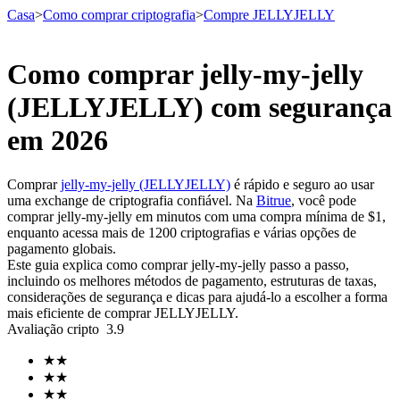
Casa
>
Como comprar criptografia
>
Compre JELLYJELLY
Como comprar jelly-my-jelly
Futuros
(JELLYJELLY) com segurança
em 2026
Comprar
jelly-my-jelly (JELLYJELLY)
é rápido e seguro ao usar
uma exchange de criptografia confiável. Na
Bitrue
, você pode
comprar jelly-my-jelly em minutos com uma compra mínima de $1,
enquanto acessa mais de 1200 criptografias e várias opções de
pagamento globais.
Este guia explica como comprar jelly-my-jelly passo a passo,
Futuros de USDT
incluindo os melhores métodos de pagamento, estruturas de taxas,
considerações de segurança e dicas para ajudá-lo a escolher a forma
Futuros usando USDT como garantia
mais eficiente de comprar JELLYJELLY.
Avaliação cripto
3.9
★
★
★
★
★
★