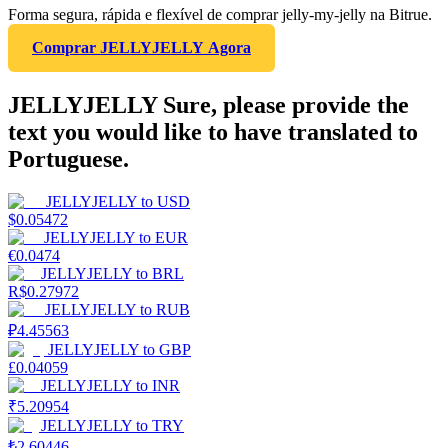
Forma segura, rápida e flexível de comprar jelly-my-jelly na Bitrue.
Comprar JELLYJELLY Agora
JELLYJELLY Sure, please provide the
text you would like to have translated to
Portuguese.
JELLYJELLY
to
USD
$
0.05472
JELLYJELLY
to
EUR
€
0.0474
JELLYJELLY
to
BRL
R$
0.27972
JELLYJELLY
to
RUB
₽
4.45563
JELLYJELLY
to
GBP
£
0.04059
JELLYJELLY
to
INR
₹
5.20954
JELLYJELLY
to
TRY
₺
2.60446