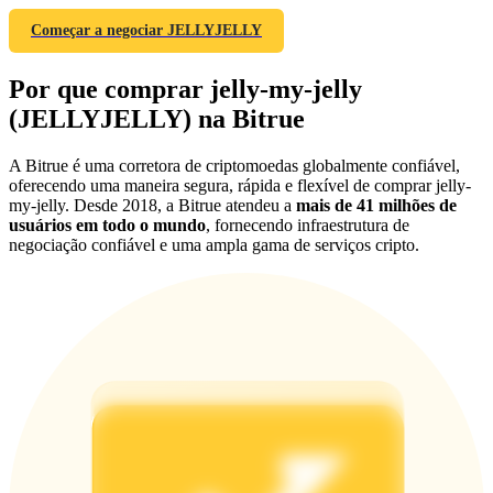
Share 500000 CASHCAT prize pool
Começar a negociar JELLYJELLY
Por que comprar jelly-my-jelly
Exclusive for BitMart Users
(JELLYJELLY) na Bitrue
Register & Trade to Win 500,000 USDT
A Bitrue é uma corretora de criptomoedas globalmente confiável,
oferecendo uma maneira segura, rápida e flexível de comprar jelly-
my-jelly. Desde 2018, a Bitrue atendeu a
mais de 41 milhões de
usuários em todo o mundo
, fornecendo infraestrutura de
Precious Metals Trading Carnival
negociação confiável e uma ampla gama de serviços cripto.
Trade Gold & Silver · 33,333 USDT Bonus
USDT New User Exclusive 10% APR
USDT Flexible Staking | Daily Rewards