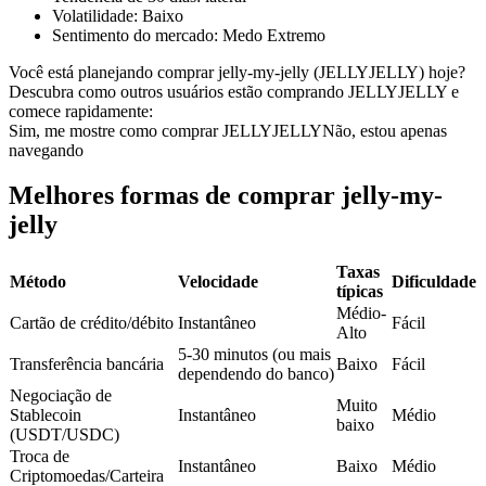
Volatilidade
:
Baixo
Futuros usando USDC como garantia
Sentimento do mercado
:
Medo Extremo
Você está planejando comprar jelly-my-jelly (JELLYJELLY) hoje?
Descubra como outros usuários estão comprando JELLYJELLY e
comece rapidamente:
Sim, me mostre como comprar JELLYJELLY
Não, estou apenas
navegando
Melhores formas de comprar jelly-my-
jelly
Copiar Trading
Taxas
Junte-se aos principais traders
Método
Velocidade
Dificuldade
típicas
Médio-
Cartão de crédito/débito
Instantâneo
Fácil
Alto
5-30 minutos (ou mais
Transferência bancária
Baixo
Fácil
dependendo do banco)
Negociação de
Muito
Stablecoin
Instantâneo
Médio
baixo
(USDT/USDC)
Troca de
Instantâneo
Baixo
Médio
Criptomoedas/Carteira