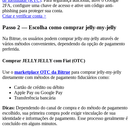
de identidade (KYC)
. Para segurança adicional, ative o Google
2FA, configure uma chave de acesso e ative um código anti-
phishing para proteger sua conta.
Criar e verificar conta
>
Passo
2 —
Escolha como comprar jelly-my-jelly
Parceiros Bitrue
Na Bitrue, os usuários podem comprar jelly-my-jelly através de
vários métodos convenientes, dependendo da opção de pagamento
preferida.
Comprar JELLYJELLY com Fiat (OTC)
Use o
marketplace OTC da Bitrue
para comprar jelly-my-jelly
diretamente com métodos de pagamento fiduciários como:
Cartão de crédito ou débito
Apple Pay ou Google Pay
Afiliados Bitrue
Transferência bancária
Até 65% de comissões!
Dicas:
Dependendo do canal de compra e do método de pagamento
escolhido, sua primeira compra pode exigir vinculação de sua
identidade e informações de pagamento. Esse processo geralmente é
concluído em alguns minutos.