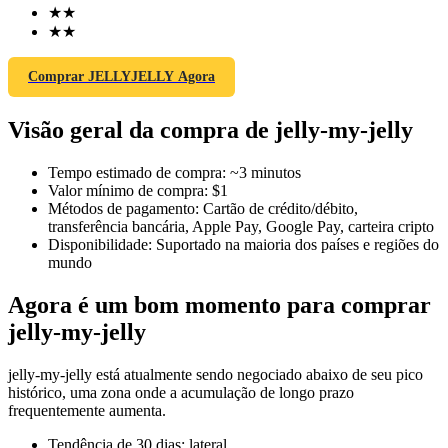
★
★
★
★
Comprar JELLYJELLY Agora
Futuros COIN-M
Visão geral da compra de jelly-my-jelly
Futuros de criptomoeda
Tempo estimado de compra
:
~3 minutos
Valor mínimo de compra
:
$1
TradFi
Métodos de pagamento
:
Cartão de crédito/débito,
transferência bancária, Apple Pay, Google Pay, carteira cripto
Derivativos de ações, câmbio, metais preciosos e commodities
Disponibilidade
:
Suportado na maioria dos países e regiões do
mundo
Agora é um bom momento para comprar
jelly-my-jelly
jelly-my-jelly está atualmente sendo negociado abaixo de seu pico
histórico, uma zona onde a acumulação de longo prazo
frequentemente aumenta.
Futuros de USDC
Tendência de 30 dias
:
lateral