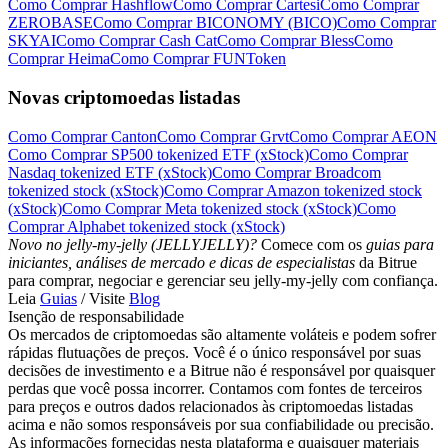
Como Comprar Hashflow
Como Comprar Cartesi
Como Comprar
ZEROBASE
Como Comprar BICONOMY (BICO)
Como Comprar
SKYAI
Como Comprar Cash Cat
Como Comprar Bless
Como
Comprar Heima
Como Comprar FUNToken
Novas criptomoedas listadas
Como Comprar Canton
Como Comprar Grvt
Como Comprar AEON
Como Comprar SP500 tokenized ETF (xStock)
Como Comprar
Nasdaq tokenized ETF (xStock)
Como Comprar Broadcom
tokenized stock (xStock)
Como Comprar Amazon tokenized stock
(xStock)
Como Comprar Meta tokenized stock (xStock)
Como
Comprar Alphabet tokenized stock (xStock)
Novo no jelly-my-jelly (JELLYJELLY)?
Comece com os
guias para
iniciantes, análises de mercado e dicas de especialistas
da Bitrue
para comprar, negociar e gerenciar seu jelly-my-jelly com confiança.
Leia
Guias
/ Visite
Blog
Isenção de responsabilidade
Os mercados de criptomoedas são altamente voláteis e podem sofrer
rápidas flutuações de preços. Você é o único responsável por suas
decisões de investimento e a Bitrue não é responsável por quaisquer
perdas que você possa incorrer. Contamos com fontes de terceiros
para preços e outros dados relacionados às criptomoedas listadas
acima e não somos responsáveis por sua confiabilidade ou precisão.
As informações fornecidas nesta plataforma e quaisquer materiais