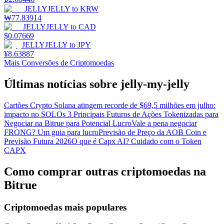
JELLYJELLY
to
KRW
₩
77.83914
JELLYJELLY
to
CAD
$
0.07669
JELLYJELLY
to
JPY
¥
8.63887
Mais Conversões de Criptomoedas
Últimas notícias sobre jelly-my-jelly
Cartões Crypto Solana atingem recorde de $69,5 milhões em julho:
impacto no SOL
Os 3 Principais Futuros de Ações Tokenizadas para
Negociar na Bitrue para Potencial Lucro
Vale a pena negociar
FRONG? Um guia para lucro
Previsão de Preço da AOB Coin e
Previsão Futura 2026
O que é Capx AI? Cuidado com o Token
CAPX
Como comprar outras criptomoedas na
Bitrue
Criptomoedas mais populares