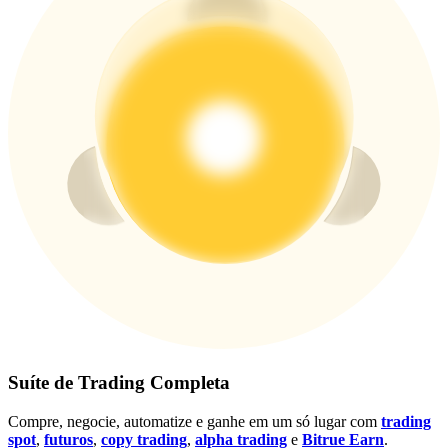
Conecte-se
Inscrever-se
Conecte-se
Inscrever-se
Suíte de Trading Completa
Baixar o
aplicativo Bitrue
Compre, negocie, automatize e ganhe em um só lugar com
trading
spot
,
futuros
,
copy trading
,
alpha trading
e
Bitrue Earn
.