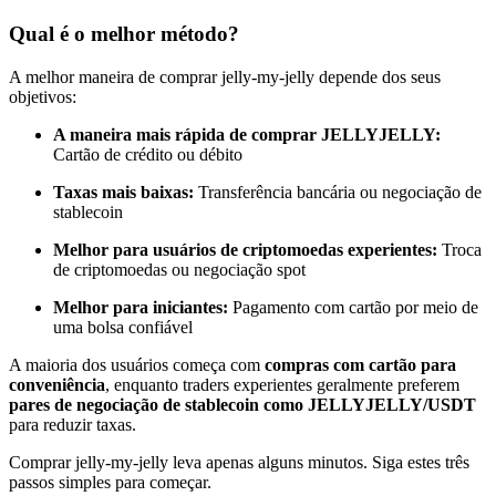
Torne-se um Trader de Cópias
Qual é o melhor método?
Desfrute da partilha de lucros e comissões de copy trading
A melhor maneira de comprar jelly-my-jelly depende dos seus
objetivos:
A maneira mais rápida de comprar JELLYJELLY:
Cartão de crédito ou débito
Taxas mais baixas:
Transferência bancária ou negociação de
stablecoin
Melhor para usuários de criptomoedas experientes:
Troca
de criptomoedas ou negociação spot
Informação
Melhor para iniciantes:
Pagamento com cartão por meio de
Análise de big data, incluindo informações comerciais, etc.
uma bolsa confiável
A maioria dos usuários começa com
compras com cartão para
conveniência
, enquanto traders experientes geralmente preferem
pares de negociação de stablecoin como JELLYJELLY/USDT
para reduzir taxas.
Comprar jelly-my-jelly leva apenas alguns minutos. Siga estes três
passos simples para começar.