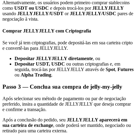
Alternativamente, os usuários podem primeiro comprar stablecoins
como
USDT ou USDC
e depois trocá-los por
JELLYJELLY
usando
JELLYJELLY/USDT
or
JELLYJELLY/USDC
pares de
negociação à vista.
Comprar JELLYJELLY com Criptografia
Indicação
Se você já tem criptografias, pode depositá-las em sua carteira cripto
Convide um amigo para receber recompensas em dinheiro
e convertê-las para JELLYJELLY.
Deposit CASHCAT & Win
Depositar JELLYJELLY diretamente
, ou
Depositar USDT, USDC
ou outras criptografias e, em
seguida, trocá-las por JELLYJELLY através de
Spot
,
Futures
ou
Alpha Trading
.
Passo
3 —
Conclua sua compra de jelly-my-jelly
Após selecionar seu método de pagamento ou par de negociação
preferido, insira a quantidade de JELLYJELLY que deseja comprar
e confirme a transação.
Após a conclusão do pedido, seu
JELLYJELLY aparecerá em
sua carteira de exchange
, onde poderá ser mantido, negociado ou
Deposit CASHCAT & Win
retirado para uma carteira externa.