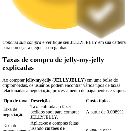
Bloqueios de BTR
Investimentos exclusivos para titulares de BTR
Conclua sua compra
e verifique seu JELLYJELLY em sua carteira
para começar a negociar ou ganhar.
Taxas de compra de jelly-my-jelly
explicadas
Ao comprar
jelly-my-jelly (JELLYJELLY)
em uma bolsa de
criptomoedas, os usuários podem encontrar vários tipos de taxas
Empréstimos
relacionadas a negociação, processamento de pagamentos e saques.
Serviço de empréstimo apoiado por criptografia
Tipo de taxa
Descrição
Custo típico
Taxa cobrada ao fazer
Taxa de
pedidos spot para comprar
A partir de 0,0089%
negociação
JELLYJELLY.
Aplica-se a compras feitas
Taxa de
usando
cartões de
processamento
0,45%-3,03%