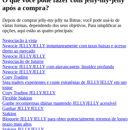
após a compra?
Depois de comprar jelly-my-jelly na Bitrue, você pode usá-lo de
várias formas, dependendo dos seus objetivos. Para simplificar as
opções, aqui estão as quatro principais:
Negociação à vista
Negocie JELLYJELLY instantaneamente com taxas baixas e acesso
direto ao mercado
Negocie JELLYJELLY
Negociação de futuros
Negocie JELLYJELLY com alavancagem, liquidez profunda
Negocie JELLYJELLY
Copy Trading
Siga traders experientes e copie estratégias de JELLYJELLY em um
toque
Copy Trading JELLYJELLY
Flexible Staking
Ganhe recompensas diárias mantendo JELLYJELLY acessível
Ganhar JELLYJELLY
Staking
Bloqueie JELLYJELLY para obter potencialmente retornos de longo
prazo mais altos
Staking JELLYJELLY