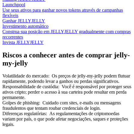
Launchpool
Use seus ativos para ganhar novos tokens através de campanhas
flexíveis
Ganhar JELLYJELLY
Investimento automático
Construa sua posição em JELLYJELLY gradualmente com compras
recorrentes
Invista JELLYJELLY
Riscos a conhecer antes de comprar jelly-
my-jelly
Volatilidade do mercado
:
Os preços de jelly-my-jelly podem flutuar
rapidamente, podendo levar a ganhos ou perdas significativos.
Responsabilidade de custódia
:
Você é responsável por proteger seus
ativos cripto; perder o acesso à sua carteira pode resultar em perda
permanente.
Golpes de phishing
:
Cuidado com sites, e-mails ou mensagens
fraudulentos que tentam roubar credenciais de login.
Diferenças regulatórias
:
As regulamentações de criptomoedas
variam por país, o que pode afetar negociações, saques e proteções
legais.