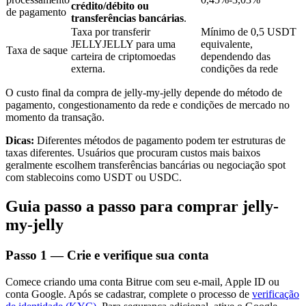
crédito/débito ou
de pagamento
transferências bancárias
.
Taxa por transferir
Mínimo de 0,5 USDT
JELLYJELLY para uma
equivalente,
Taxa de saque
carteira de criptomoedas
dependendo das
Investimento Automático
externa.
condições da rede
Obtenha lucro a longo prazo e interesses flexíveis
O custo final da compra de jelly-my-jelly depende do método de
pagamento, congestionamento da rede e condições de mercado no
momento da transação.
Dicas:
Diferentes métodos de pagamento podem ter estruturas de
taxas diferentes. Usuários que procuram custos mais baixos
geralmente escolhem transferências bancárias ou negociação spot
com stablecoins como USDT ou USDC.
Guia passo a passo para comprar jelly-
my-jelly
Aprenda a apostar
Aprenda como ganhar renda passiva
Passo
1 —
Crie e verifique sua conta
Bitrue
AI
Comece criando uma conta Bitrue com seu e-mail, Apple ID ou
conta Google. Após se cadastrar, complete o processo de
verificação