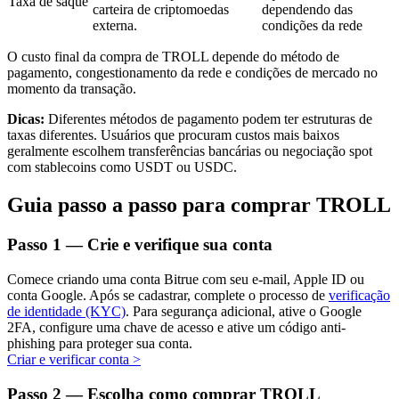
Taxa de saque
carteira de criptomoedas
dependendo das
externa.
condições da rede
O custo final da compra de TROLL depende do método de
pagamento, congestionamento da rede e condições de mercado no
Investimento Automático
momento da transação.
Obtenha lucro a longo prazo e interesses flexíveis
Dicas:
Diferentes métodos de pagamento podem ter estruturas de
taxas diferentes. Usuários que procuram custos mais baixos
geralmente escolhem transferências bancárias ou negociação spot
com stablecoins como USDT ou USDC.
Guia passo a passo para comprar TROLL
Passo
1 —
Crie e verifique sua conta
Comece criando uma conta Bitrue com seu e-mail, Apple ID ou
Aprenda a apostar
conta Google. Após se cadastrar, complete o processo de
verificação
de identidade (KYC)
. Para segurança adicional, ative o Google
Aprenda como ganhar renda passiva
2FA, configure uma chave de acesso e ative um código anti-
phishing para proteger sua conta.
Bitrue
AI
Criar e verificar conta
>
Passo
2 —
Escolha como comprar TROLL