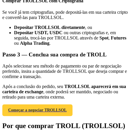
Comprar TROLLSOL com Criptografia
Se você já tem criptografias, pode depositá-las em sua carteira cripto
e convertê-las para TROLLSOL.
Depositar TROLLSOL diretamente
, ou
Depositar USDT, USDC
ou outras criptografias e, em
Indicação
seguida, trocá-las por TROLLSOL através de
Spot
,
Futures
Convide um amigo para receber recompensas em dinheiro
ou
Alpha Trading
.
BTC Welcome Rewards
Passo
3 —
Conclua sua compra de TROLL
Após selecionar seu método de pagamento ou par de negociação
preferido, insira a quantidade de TROLLSOL que deseja comprar e
confirme a transação.
Após a conclusão do pedido, seu
TROLLSOL aparecerá em sua
carteira de exchange
, onde poderá ser mantido, negociado ou
retirado para uma carteira externa.
Começar a negociar TROLLSOL
BTC Welcome Rewards
Por que comprar TROLL (TROLLSOL)