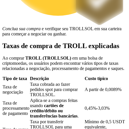
Bloqueios de BTR
Investimentos exclusivos para titulares de BTR
Conclua sua compra
e verifique seu TROLLSOL em sua carteira
para começar a negociar ou ganhar.
Taxas de compra de TROLL explicadas
Ao comprar
TROLL (TROLLSOL)
em uma bolsa de
criptomoedas, os usuários podem encontrar vários tipos de taxas
relacionadas a negociação, processamento de pagamentos e saques.
Tipo de taxa
Descrição
Custo típico
Taxa cobrada ao fazer
Empréstimos
Taxa de
pedidos spot para comprar
A partir de 0,0089%
negociação
TROLLSOL.
Serviço de empréstimo apoiado por criptografia
Aplica-se a compras feitas
Taxa de
usando
cartões de
processamento
0,45%-3,03%
crédito/débito ou
de pagamento
transferências bancárias
.
Taxa por transferir
Mínimo de 0,5 USDT
TROLLSOL para uma
equivalente,