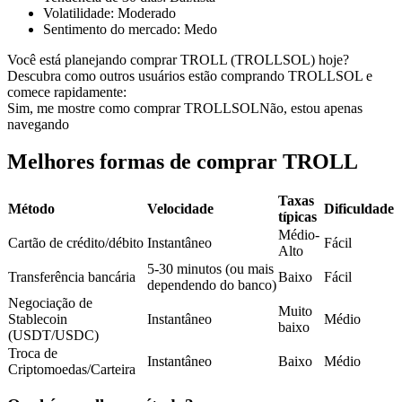
Volatilidade
:
Moderado
Futuros usando USDC como garantia
Sentimento do mercado
:
Medo
Você está planejando comprar TROLL (TROLLSOL) hoje?
Descubra como outros usuários estão comprando TROLLSOL e
comece rapidamente:
Sim, me mostre como comprar TROLLSOL
Não, estou apenas
navegando
Melhores formas de comprar TROLL
Taxas
Copiar Trading
Método
Velocidade
Dificuldade
típicas
Junte-se aos principais traders
Médio-
Cartão de crédito/débito
Instantâneo
Fácil
Alto
5-30 minutos (ou mais
Transferência bancária
Baixo
Fácil
dependendo do banco)
Negociação de
Muito
Stablecoin
Instantâneo
Médio
baixo
(USDT/USDC)
Troca de
Instantâneo
Baixo
Médio
Criptomoedas/Carteira