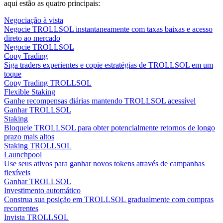
aqui estão as quatro principais:
Negociação à vista
Negocie TROLLSOL instantaneamente com taxas baixas e acesso
direto ao mercado
Negocie TROLLSOL
Copy Trading
Siga traders experientes e copie estratégias de TROLLSOL em um
toque
Copy Trading TROLLSOL
Flexible Staking
Ganhe recompensas diárias mantendo TROLLSOL acessível
Ganhar TROLLSOL
Staking
Bloqueie TROLLSOL para obter potencialmente retornos de longo
prazo mais altos
Staking TROLLSOL
Launchpool
Use seus ativos para ganhar novos tokens através de campanhas
flexíveis
Ganhar TROLLSOL
Investimento automático
Construa sua posição em TROLLSOL gradualmente com compras
recorrentes
Invista TROLLSOL