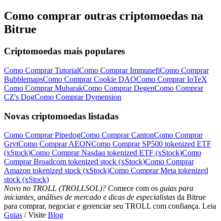
Como comprar outras criptomoedas na
Bitrue
Criptomoedas mais populares
Como Comprar Tutorial
Como Comprar Immunefi
Como Comprar
Bubblemaps
Como Comprar Cookie DAO
Como Comprar IoTeX
Como Comprar Mubarak
Como Comprar Degen
Como Comprar
CZ's Dog
Como Comprar Dymension
Novas criptomoedas listadas
Como Comprar Pipedog
Como Comprar Canton
Como Comprar
Grvt
Como Comprar AEON
Como Comprar SP500 tokenized ETF
(xStock)
Como Comprar Nasdaq tokenized ETF (xStock)
Como
Comprar Broadcom tokenized stock (xStock)
Como Comprar
Amazon tokenized stock (xStock)
Como Comprar Meta tokenized
stock (xStock)
Novo no TROLL (TROLLSOL)?
Comece com os
guias para
iniciantes, análises de mercado e dicas de especialistas
da Bitrue
para comprar, negociar e gerenciar seu TROLL com confiança. Leia
Guias
/ Visite
Blog