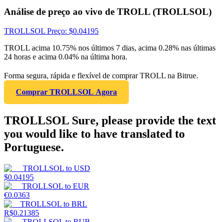
Análise de preço ao vivo de TROLL (TROLLSOL)
TROLLSOL
Preço
: $
0.04195
TROLL acima 10.75% nos últimos 7 dias, acima 0.28% nas últimas
24 horas e acima 0.04% na última hora.
Forma segura, rápida e flexível de comprar TROLL na Bitrue.
Comprar TROLLSOL Agora
TROLLSOL Sure, please provide the text
you would like to have translated to
Portuguese.
TROLLSOL
to
USD
$
0.04195
TROLLSOL
to
EUR
€
0.0363
TROLLSOL
to
BRL
R$
0.21385
TROLLSOL
to
RUB