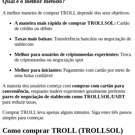
Qual é o melhor método?
Torne-se um Trader de Cópias
A melhor maneira de comprar TROLL depende dos seus objetivos:
Desfrute da partilha de lucros e comissões de copy trading
A maneira mais rápida de comprar TROLLSOL:
Cartão
de crédito ou débito
Taxas mais baixas:
Transferência bancária ou negociação de
stablecoin
Melhor para usuários de criptomoedas experientes:
Troca
de criptomoedas ou negociação spot
Melhor para iniciantes:
Pagamento com cartão por meio de
uma bolsa confiável
Informação
A maioria dos usuários começa com
compras com cartão para
Análise de big data, incluindo informações comerciais, etc.
conveniência
, enquanto traders experientes geralmente preferem
pares de negociação de stablecoin como TROLLSOL/USDT
para reduzir taxas.
Comprar TROLL leva apenas alguns minutos. Siga estes três passos
simples para começar.
Como comprar TROLL (TROLLSOL)