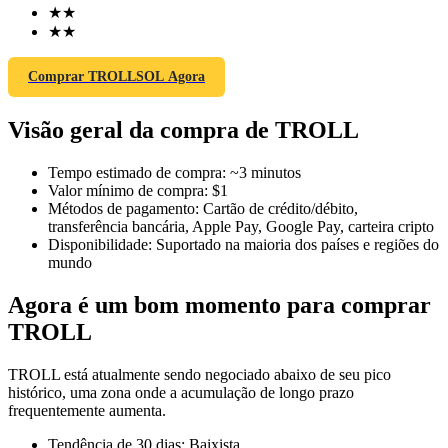
★
★
★
★
Comprar TROLLSOL Agora
Futuros COIN-M
Visão geral da compra de TROLL
Futuros de criptomoeda
Tempo estimado de compra
:
~3 minutos
Valor mínimo de compra
:
$1
TradFi
Métodos de pagamento
:
Cartão de crédito/débito,
transferência bancária, Apple Pay, Google Pay, carteira cripto
Derivativos de ações, câmbio, metais preciosos e commodities
Disponibilidade
:
Suportado na maioria dos países e regiões do
mundo
Agora é um bom momento para comprar
TROLL
TROLL está atualmente sendo negociado abaixo de seu pico
histórico, uma zona onde a acumulação de longo prazo
frequentemente aumenta.
Futuros de USDC
Tendência de 30 dias
:
Baixista