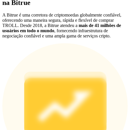
na Bitrue
Deposit & Trade BTC to Share 25000 USDT prize pool!
A Bitrue é uma corretora de criptomoedas globalmente confiável,
oferecendo uma maneira segura, rápida e flexível de comprar
TROLL. Desde 2018, a Bitrue atendeu a
mais de 41 milhões de
Deposit CASHCAT & Win
usuários em todo o mundo
, fornecendo infraestrutura de
negociação confiável e uma ampla gama de serviços cripto.
Share 500000 CASHCAT prize pool
Exclusive for BitMart Users
Register & Trade to Win 500,000 USDT
Precious Metals Trading Carnival
Trade Gold & Silver · 33,333 USDT Bonus