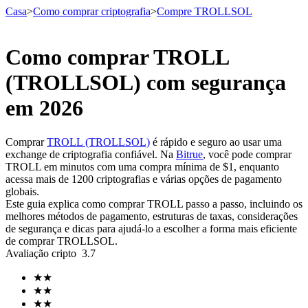
Casa
>
Como comprar criptografia
>
Compre TROLLSOL
Como comprar TROLL
Futuros
(TROLLSOL) com segurança
em 2026
Comprar
TROLL (TROLLSOL)
é rápido e seguro ao usar uma
exchange de criptografia confiável. Na
Bitrue
, você pode comprar
TROLL em minutos com uma compra mínima de $1, enquanto
acessa mais de 1200 criptografias e várias opções de pagamento
globais.
Este guia explica como comprar TROLL passo a passo, incluindo os
Futuros de USDT
melhores métodos de pagamento, estruturas de taxas, considerações
de segurança e dicas para ajudá-lo a escolher a forma mais eficiente
Futuros usando USDT como garantia
de comprar TROLLSOL.
Avaliação cripto
3.7
★
★
★
★
★
★