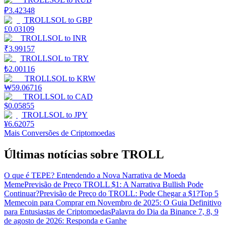
₽
3.42348
TROLLSOL
to
GBP
£
0.03109
TROLLSOL
to
INR
₹
3.99157
TROLLSOL
to
TRY
₺
2.00116
TROLLSOL
to
KRW
₩
59.06716
TROLLSOL
to
CAD
$
0.05855
TROLLSOL
to
JPY
¥
6.62075
Mais Conversões de Criptomoedas
Últimas notícias sobre TROLL
O que é TEPE? Entendendo a Nova Narrativa de Moeda
Meme
Previsão de Preço TROLL $1: A Narrativa Bullish Pode
Continuar?
Previsão de Preço do TROLL: Pode Chegar a $1?
Top 5
Memecoin para Comprar em Novembro de 2025: O Guia Definitivo
para Entusiastas de Criptomoedas
Palavra do Dia da Binance 7, 8, 9
de agosto de 2026: Responda e Ganhe