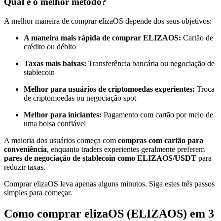
Qual é o melhor método?
Torne-se um Trader de Cópias
A melhor maneira de comprar elizaOS depende dos seus objetivos:
Desfrute da partilha de lucros e comissões de copy trading
A maneira mais rápida de comprar ELIZAOS:
Cartão de
crédito ou débito
Taxas mais baixas:
Transferência bancária ou negociação de
stablecoin
Melhor para usuários de criptomoedas experientes:
Troca
de criptomoedas ou negociação spot
Melhor para iniciantes:
Pagamento com cartão por meio de
uma bolsa confiável
Informação
A maioria dos usuários começa com
compras com cartão para
Análise de big data, incluindo informações comerciais, etc.
conveniência
, enquanto traders experientes geralmente preferem
pares de negociação de stablecoin como ELIZAOS/USDT
para
reduzir taxas.
Comprar elizaOS leva apenas alguns minutos. Siga estes três passos
simples para começar.
Como comprar elizaOS (ELIZAOS) em 3