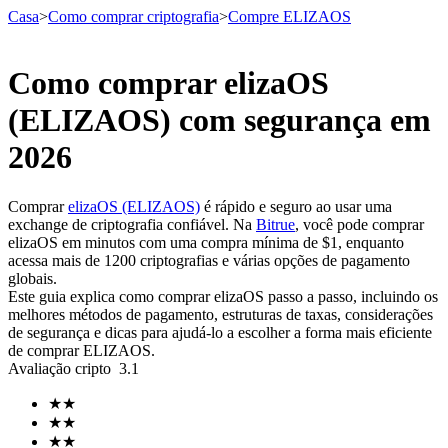
Casa
>
Como comprar criptografia
>
Compre ELIZAOS
Como comprar elizaOS
Futuros
(ELIZAOS) com segurança em
2026
Comprar
elizaOS (ELIZAOS)
é rápido e seguro ao usar uma
exchange de criptografia confiável. Na
Bitrue
, você pode comprar
elizaOS em minutos com uma compra mínima de $1, enquanto
acessa mais de 1200 criptografias e várias opções de pagamento
globais.
Este guia explica como comprar elizaOS passo a passo, incluindo os
Futuros de USDT
melhores métodos de pagamento, estruturas de taxas, considerações
de segurança e dicas para ajudá-lo a escolher a forma mais eficiente
Futuros usando USDT como garantia
de comprar ELIZAOS.
Avaliação cripto
3.1
★
★
★
★
★
★