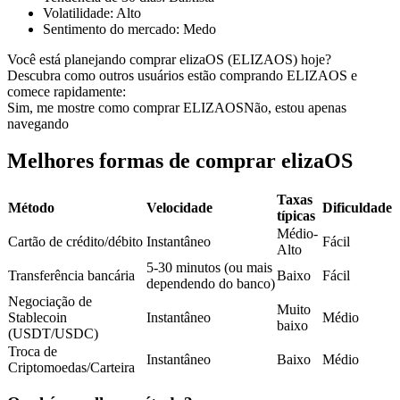
Volatilidade
:
Alto
Futuros usando USDC como garantia
Sentimento do mercado
:
Medo
Você está planejando comprar elizaOS (ELIZAOS) hoje?
Descubra como outros usuários estão comprando ELIZAOS e
comece rapidamente:
Sim, me mostre como comprar ELIZAOS
Não, estou apenas
navegando
Melhores formas de comprar elizaOS
Taxas
Copiar Trading
Método
Velocidade
Dificuldade
típicas
Junte-se aos principais traders
Médio-
Cartão de crédito/débito
Instantâneo
Fácil
Alto
5-30 minutos (ou mais
Transferência bancária
Baixo
Fácil
dependendo do banco)
Negociação de
Muito
Stablecoin
Instantâneo
Médio
baixo
(USDT/USDC)
Troca de
Instantâneo
Baixo
Médio
Criptomoedas/Carteira