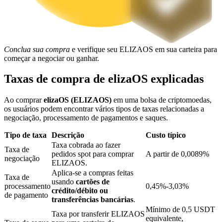
Bloqueios de BTR
Investimentos exclusivos para titulares de BTR
Conclua sua compra
e verifique seu ELIZAOS em sua carteira para
começar a negociar ou ganhar.
Taxas de compra de elizaOS explicadas
Ao comprar
elizaOS (ELIZAOS)
em uma bolsa de criptomoedas,
os usuários podem encontrar vários tipos de taxas relacionadas a
negociação, processamento de pagamentos e saques.
Tipo de taxa
Descrição
Custo típico
Taxa cobrada ao fazer
Empréstimos
Taxa de
pedidos spot para comprar
A partir de 0,0089%
negociação
ELIZAOS.
Serviço de empréstimo apoiado por criptografia
Aplica-se a compras feitas
Taxa de
usando
cartões de
processamento
0,45%-3,03%
crédito/débito ou
de pagamento
transferências bancárias
.
Mínimo de 0,5 USDT
Taxa por transferir ELIZAOS
equivalente,