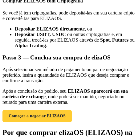
Comprar ELIZAOS com Criptografia
Se você já tem criptografias, pode depositá-las em sua carteira cripto
e convertê-las para ELIZAOS.
Depositar ELIZAOS diretamente
, ou
Depositar USDT, USDC
ou outras criptografias e, em
Indicação
seguida, trocá-las por ELIZAOS através de
Spot
,
Futures
ou
Convide um amigo para receber recompensas em dinheiro
Alpha Trading
.
BTC Welcome Rewards
Passo
3 —
Conclua sua compra de elizaOS
Após selecionar seu método de pagamento ou par de negociação
preferido, insira a quantidade de ELIZAOS que deseja comprar e
confirme a transação.
Após a conclusão do pedido, seu
ELIZAOS aparecerá em sua
carteira de exchange
, onde poderá ser mantido, negociado ou
retirado para uma carteira externa.
Começar a negociar ELIZAOS
BTC Welcome Rewards
Por que comprar elizaOS (ELIZAOS) na