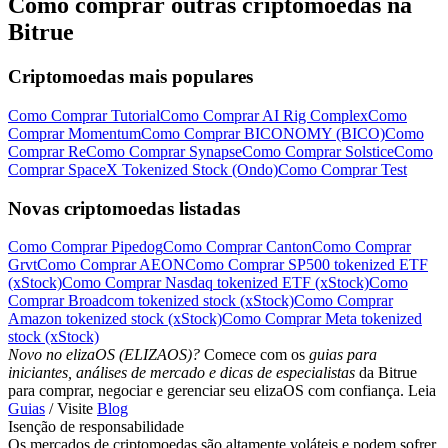
Como comprar outras criptomoedas na
Bitrue
Criptomoedas mais populares
Como Comprar Tutorial
Como Comprar AI Rig Complex
Como
Comprar Momentum
Como Comprar BICONOMY (BICO)
Como
Comprar Re
Como Comprar Synapse
Como Comprar Solstice
Como
Comprar SpaceX Tokenized Stock (Ondo)
Como Comprar Test
Novas criptomoedas listadas
Como Comprar Pipedog
Como Comprar Canton
Como Comprar
Grvt
Como Comprar AEON
Como Comprar SP500 tokenized ETF
(xStock)
Como Comprar Nasdaq tokenized ETF (xStock)
Como
Comprar Broadcom tokenized stock (xStock)
Como Comprar
Amazon tokenized stock (xStock)
Como Comprar Meta tokenized
stock (xStock)
Novo no elizaOS (ELIZAOS)?
Comece com os
guias para
iniciantes, análises de mercado e dicas de especialistas
da Bitrue
para comprar, negociar e gerenciar seu elizaOS com confiança. Leia
Guias
/ Visite
Blog
Isenção de responsabilidade
Os mercados de criptomoedas são altamente voláteis e podem sofrer