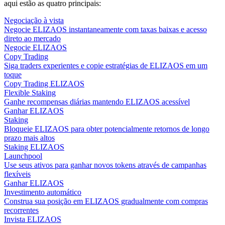
aqui estão as quatro principais:
Negociação à vista
Negocie ELIZAOS instantaneamente com taxas baixas e acesso
direto ao mercado
Negocie ELIZAOS
Copy Trading
Siga traders experientes e copie estratégias de ELIZAOS em um
toque
Copy Trading ELIZAOS
Flexible Staking
Ganhe recompensas diárias mantendo ELIZAOS acessível
Ganhar ELIZAOS
Staking
Bloqueie ELIZAOS para obter potencialmente retornos de longo
prazo mais altos
Staking ELIZAOS
Launchpool
Use seus ativos para ganhar novos tokens através de campanhas
flexíveis
Ganhar ELIZAOS
Investimento automático
Construa sua posição em ELIZAOS gradualmente com compras
recorrentes
Invista ELIZAOS