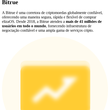
Bitrue
Deposit & Trade BTC to Share 25000 USDT prize pool!
A Bitrue é uma corretora de criptomoedas globalmente confiável,
oferecendo uma maneira segura, rápida e flexível de comprar
elizaOS. Desde 2018, a Bitrue atendeu a
mais de 41 milhões de
Deposit CASHCAT & Win
usuários em todo o mundo
, fornecendo infraestrutura de
negociação confiável e uma ampla gama de serviços cripto.
Share 500000 CASHCAT prize pool
Exclusive for BitMart Users
Register & Trade to Win 500,000 USDT
Precious Metals Trading Carnival
Trade Gold & Silver · 33,333 USDT Bonus