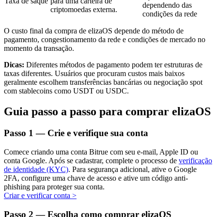
Taxa de saque
para uma carteira de
dependendo das
criptomoedas externa.
condições da rede
O custo final da compra de elizaOS depende do método de
pagamento, congestionamento da rede e condições de mercado no
Investimento Automático
momento da transação.
Obtenha lucro a longo prazo e interesses flexíveis
Dicas:
Diferentes métodos de pagamento podem ter estruturas de
taxas diferentes. Usuários que procuram custos mais baixos
geralmente escolhem transferências bancárias ou negociação spot
com stablecoins como USDT ou USDC.
Guia passo a passo para comprar elizaOS
Passo
1 —
Crie e verifique sua conta
Comece criando uma conta Bitrue com seu e-mail, Apple ID ou
Aprenda a apostar
conta Google. Após se cadastrar, complete o processo de
verificação
de identidade (KYC)
. Para segurança adicional, ative o Google
Aprenda como ganhar renda passiva
2FA, configure uma chave de acesso e ative um código anti-
phishing para proteger sua conta.
Bitrue
AI
Criar e verificar conta
>
Passo
2 —
Escolha como comprar elizaOS