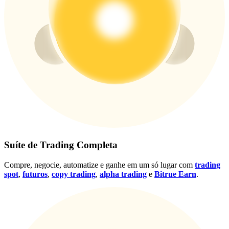
Conecte-se
Inscrever-se
Suíte de Trading Completa
Compre, negocie, automatize e ganhe em um só lugar com
trading
spot
,
futuros
,
copy trading
,
alpha trading
e
Bitrue Earn
.