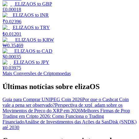
ELIZAOS
to
GBP
£
0.00018
ELIZAOS
to
INR
₹
0.02396
ELIZAOS
to
TRY
₺
0.01201
ELIZAOS
to
KRW
₩
0.35469
ELIZAOS
to
CAD
$
0.00035
ELIZAOS
to
JPY
¥
0.03975
Mais Conversões de Criptomoedas
Últimas notícias sobre elizaOS
Guia para Comprar UNIPEG Coin 2026
Por que o Cashcat Coin
vale a pena ser observado?
Perspectiva de xrpl_adam sobre os
Movimentos de Preço do XRP em 2026
Melhores Firmas de Prop
Trading em Cripto 2026: Como Funciona o Trading
Financiado
Análise de Investimentos das Ações da SanDisk (SNDK)
até 2030