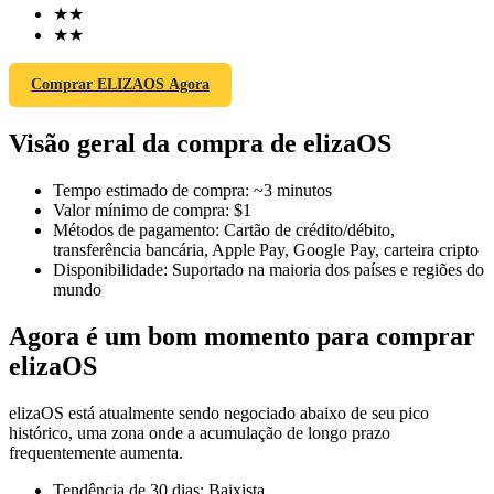
★
★
★
★
Comprar ELIZAOS Agora
Futuros COIN-M
Visão geral da compra de elizaOS
Futuros de criptomoeda
Tempo estimado de compra
:
~3 minutos
Valor mínimo de compra
:
$1
TradFi
Métodos de pagamento
:
Cartão de crédito/débito,
transferência bancária, Apple Pay, Google Pay, carteira cripto
Derivativos de ações, câmbio, metais preciosos e commodities
Disponibilidade
:
Suportado na maioria dos países e regiões do
mundo
Agora é um bom momento para comprar
elizaOS
elizaOS está atualmente sendo negociado abaixo de seu pico
histórico, uma zona onde a acumulação de longo prazo
frequentemente aumenta.
Futuros de USDC
Tendência de 30 dias
:
Baixista