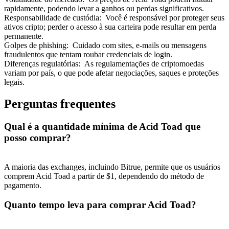
rapidamente, podendo levar a ganhos ou perdas significativos.
Responsabilidade de custódia
:
Você é responsável por proteger seus
ativos cripto; perder o acesso à sua carteira pode resultar em perda
permanente.
Golpes de phishing
:
Cuidado com sites, e-mails ou mensagens
fraudulentos que tentam roubar credenciais de login.
Indicação
Diferenças regulatórias
:
As regulamentações de criptomoedas
variam por país, o que pode afetar negociações, saques e proteções
Convide um amigo para receber recompensas em dinheiro
legais.
BTC Welcome Rewards
Perguntas frequentes
Qual é a quantidade mínima de Acid Toad que
posso comprar?
A maioria das exchanges, incluindo Bitrue, permite que os usuários
comprem Acid Toad a partir de $1, dependendo do método de
pagamento.
Quanto tempo leva para comprar Acid Toad?
BTC Welcome Rewards