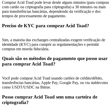
Deposit & Trade BTC to Share 25000 USDT prize pool!
Comprar Acid Toad pode levar desde alguns minutos (para compras
com cartão ou criptografia para criptografia) a 30 minutos ou mais
para transferências bancárias, dependendo da verificação e dos
tempos de processamento de pagamento.
Deposit CASHCAT & Win
Preciso de KYC para comprar Acid Toad?
Share 500000 CASHCAT prize pool
Sim, a maioria das exchanges centralizadas exigem verificação de
identidade (KYC) para cumprir as regulamentações e permitir
compras em moeda fiduciária.
Exclusive for BitMart Users
Quais são os métodos de pagamento que posso usar
Register & Trade to Win 500,000 USDT
para comprar Acid Toad?
Você pode comprar Acid Toad usando cartões de crédito/débito,
transferências bancárias, Apple Pay, Google Pay, ou via stablecoins
Precious Metals Trading Carnival
como USDT/USDC na Bitrue.
Trade Gold & Silver · 33,333 USDT Bonus
Posso comprar Acid Toad sem uma carteira de
criptografia?