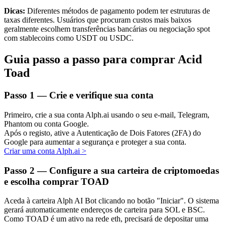
Dicas:
Diferentes métodos de pagamento podem ter estruturas de
taxas diferentes. Usuários que procuram custos mais baixos
geralmente escolhem transferências bancárias ou negociação spot
com stablecoins como USDT ou USDC.
Investimento Automático
Guia passo a passo para comprar Acid
Obtenha lucro a longo prazo e interesses flexíveis
Toad
Passo
1 —
Crie e verifique sua conta
Primeiro, crie a sua conta Alph.ai usando o seu e-mail, Telegram,
Phantom ou conta Google.
Após o registo, ative a Autenticação de Dois Fatores (2FA) do
Google para aumentar a segurança e proteger a sua conta.
Criar uma conta Alph.ai
>
Aprenda a apostar
Passo
2 —
Configure a sua carteira de criptomoedas
e escolha comprar TOAD
Aprenda como ganhar renda passiva
Bitrue
AI
Aceda à carteira Alph AI Bot clicando no botão "Iniciar". O sistema
gerará automaticamente endereços de carteira para SOL e BSC.
Como TOAD é um ativo na rede eth, precisará de depositar uma