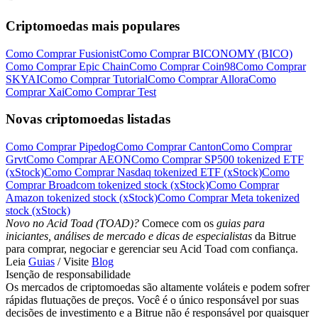
Criptomoedas mais populares
Como Comprar Fusionist
Como Comprar BICONOMY (BICO)
Como Comprar Epic Chain
Como Comprar Coin98
Como Comprar
SKYAI
Como Comprar Tutorial
Como Comprar Allora
Como
Comprar Xai
Como Comprar Test
Novas criptomoedas listadas
Como Comprar Pipedog
Como Comprar Canton
Como Comprar
Grvt
Como Comprar AEON
Como Comprar SP500 tokenized ETF
(xStock)
Como Comprar Nasdaq tokenized ETF (xStock)
Como
Comprar Broadcom tokenized stock (xStock)
Como Comprar
Amazon tokenized stock (xStock)
Como Comprar Meta tokenized
stock (xStock)
Novo no Acid Toad (TOAD)?
Comece com os
guias para
iniciantes, análises de mercado e dicas de especialistas
da Bitrue
para comprar, negociar e gerenciar seu Acid Toad com confiança.
Leia
Guias
/ Visite
Blog
Isenção de responsabilidade
Os mercados de criptomoedas são altamente voláteis e podem sofrer
rápidas flutuações de preços. Você é o único responsável por suas
decisões de investimento e a Bitrue não é responsável por quaisquer