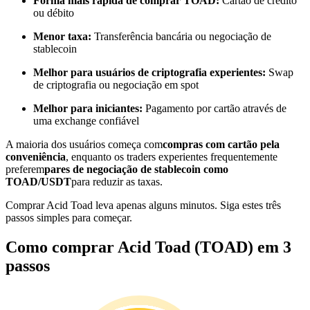
Forma mais rápida de comprar TOAD:
Cartão de crédito
Torne-se um Trader de Cópias
ou débito
Desfrute da partilha de lucros e comissões de copy trading
Menor taxa:
Transferência bancária ou negociação de
stablecoin
Melhor para usuários de criptografia experientes:
Swap
de criptografia ou negociação em spot
Melhor para iniciantes:
Pagamento por cartão através de
uma exchange confiável
A maioria dos usuários começa com
compras com cartão pela
conveniência
, enquanto os traders experientes frequentemente
preferem
pares de negociação de stablecoin como
Informação
TOAD/USDT
para reduzir as taxas.
Análise de big data, incluindo informações comerciais, etc.
Comprar Acid Toad leva apenas alguns minutos. Siga estes três
passos simples para começar.
Como comprar Acid Toad (TOAD) em 3
passos