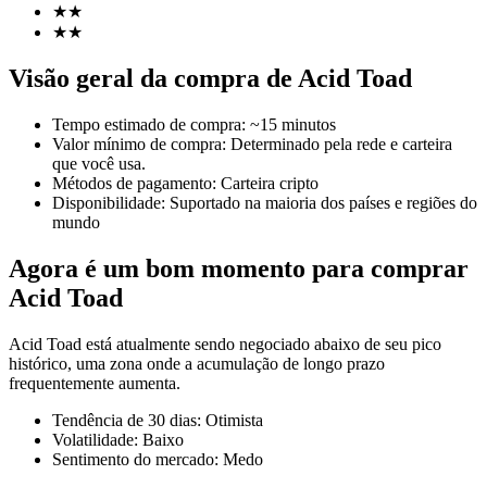
★
★
★
★
Visão geral da compra de Acid Toad
Futuros COIN-M
Tempo estimado de compra
:
~15 minutos
Futuros de criptomoeda
Valor mínimo de compra
:
Determinado pela rede e carteira
que você usa.
Métodos de pagamento
:
Carteira cripto
Disponibilidade
:
Suportado na maioria dos países e regiões do
TradFi
mundo
Derivativos de ações, câmbio, metais preciosos e commodities
Agora é um bom momento para comprar
Acid Toad
Acid Toad está atualmente sendo negociado abaixo de seu pico
histórico, uma zona onde a acumulação de longo prazo
frequentemente aumenta.
Tendência de 30 dias
:
Otimista
Volatilidade
:
Baixo
Sentimento do mercado
:
Medo
Futuros de USDC