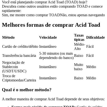
Você está planejando comprar Acid Toad (TOAD) hoje?
Futuros usando USDC como garantia
Descubra como outros usuários estão comprando TOAD e comece
rapidamente:
Sim, me mostre como comprar TOAD
Não, estou apenas navegando
Melhores formas de comprar Acid Toad
Taxas
Método
Velocidade
Dificuldade
típicas
Médio-
Cartão de crédito/débito
Instantâneo
Fácil
Alto
5-30 minutos (ou mais
Copiar Trading
Transferência bancária
Baixo
Fácil
dependendo do banco)
Junte-se aos principais traders
Negociação de
Muito
Stablecoin
Instantâneo
Médio
baixo
(USDT/USDC)
Troca de
Instantâneo
Baixo
Médio
Criptomoedas/Carteira
Qual é o melhor método?
A melhor maneira de comprar Acid Toad depende de seus objetivos: