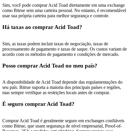
USDT New User Exclusive 10% APR
Sim, você pode comprar Acid Toad diretamente em uma exchange
como Bitrue sem uma carteira pessoal. No entanto, é recomendável
USDT Flexible Staking | Daily Rewards
usar sua própria carteira para melhor segurança e controle.
Há taxas ao comprar Acid Toad?
BTC New User Exclusive: 6.5% APR
Sim, as taxas podem incluir taxas de negociação, taxas de
BTC Flexible Staking | Daily Rewards
processamento de pagamento e taxas de saque. Os custos variam de
acordo com os métodos de pagamento e condições de mercado.
Posso comprar Acid Toad no meu país?
A disponibilidade de Acid Toad depende das regulamentações do
seu país. Bitrue suporta a maioria dos principais países e regiões,
mas sempre verifique as restrições locais antes de comprar.
É seguro comprar Acid Toad?
Mais eventos
Ganhe prêmios e recompensas exclusivas
Comprar Acid Toad é geralmente seguro em exchanges confiáveis ​​
como Bitrue, que usam segurança de nível empresarial, Proof-of-
Centro de recompensas