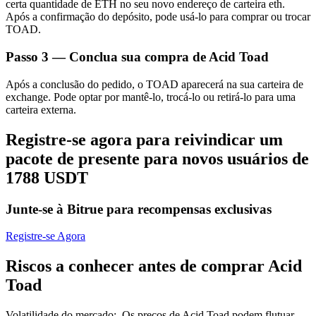
certa quantidade de ETH no seu novo endereço de carteira eth.
Após a confirmação do depósito, pode usá-lo para comprar ou trocar
TOAD.
Passo
3 —
Conclua sua compra de Acid Toad
Após a conclusão do pedido, o TOAD aparecerá na sua carteira de
Parceiros Bitrue
exchange. Pode optar por mantê-lo, trocá-lo ou retirá-lo para uma
carteira externa.
Registre-se agora para reivindicar um
pacote de presente para novos usuários de
1788 USDT
Junte-se à Bitrue para recompensas exclusivas
Afiliados Bitrue
Registre-se Agora
Até 65% de comissões!
Riscos a conhecer antes de comprar Acid
Toad
Volatilidade do mercado
:
Os preços de Acid Toad podem flutuar