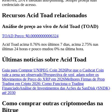
Reserves, 2FA e medidas anti-phishing. Sempre proteja suas
Conecte-se
credenciais de acesso.
Inscrever-se
Recursos Acid Toad relacionados
Análise de preço ao vivo de Acid Toad (TOAD)
TOAD
Preço
: $
0.00000000006324
Acid Toad acima 0.76% nos últimos 7 dias, acima 2.75% nas
últimas 24 horas e pouco mudou 0% na última hora.
Últimas notícias sobre Acid Toad
Guia para Comprar UNIPEG Coin 2026
Por que o Cashcat Coin
vale a pena ser observado?
Perspectiva de xrpl_adam sobre os
Movimentos de Preço do XRP em 2026
Melhores Firmas de Prop
Trading em Cripto 2026: Como Funciona o Trading
Financiado
Análise de Investimentos das Ações da SanDisk (SNDK)
até 2030
Como comprar outras criptomoedas na
Bitrue