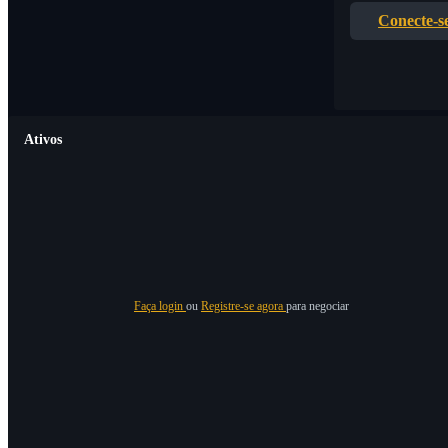
Conecte-s
Ativos
Faça login
ou
Registre-se agora
para negociar