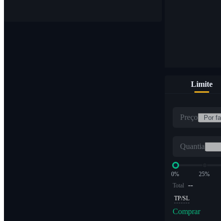
Limite
Preço
Quantia
0%
25%
--
Total
TP/SL
Comprar