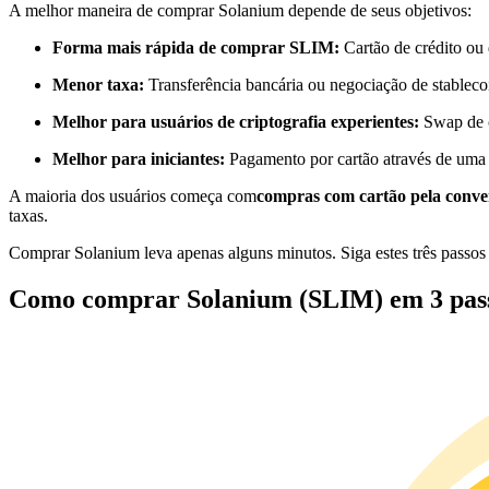
A melhor maneira de comprar Solanium depende de seus objetivos:
Futuros usando USDC como garantia
Forma mais rápida de comprar SLIM:
Cartão de crédito ou 
Menor taxa:
Transferência bancária ou negociação de stableco
Melhor para usuários de criptografia experientes:
Swap de c
Melhor para iniciantes:
Pagamento por cartão através de uma
A maioria dos usuários começa com
compras com cartão pela conve
taxas.
Copiar Trading
Comprar Solanium leva apenas alguns minutos. Siga estes três passos
Junte-se aos principais traders
Como comprar Solanium (SLIM) em 3 pas