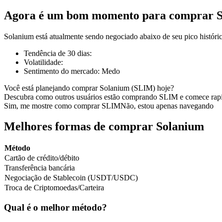
Agora é um bom momento para comprar 
Solanium está atualmente sendo negociado abaixo de seu pico histór
Futuros COIN-M
Tendência de 30 dias
:
Volatilidade
:
Futuros de criptomoeda
Sentimento do mercado
:
Medo
Você está planejando comprar Solanium (SLIM) hoje?
Descubra como outros usuários estão comprando SLIM e comece rap
TradFi
Sim, me mostre como comprar SLIM
Não, estou apenas navegando
Derivativos de ações, câmbio, metais preciosos e commodities
Melhores formas de comprar Solanium
Método
Cartão de crédito/débito
Transferência bancária
Negociação de Stablecoin (USDT/USDC)
Troca de Criptomoedas/Carteira
Qual é o melhor método?
Futuros de USDC