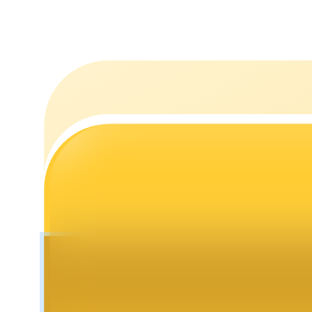
Estacamento
Altos retornos e acesso instantâneo
Launchpool
Staking flexível para ganhar tokens populares.