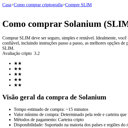
Casa
>
Como comprar criptografia
>
Compre SLIM
Como comprar Solanium (SLIM
Futuros
Comprar SLIM deve ser seguro, simples e rentável. Idealmente, voc
confiável, incluindo instruções passo a passo, as melhores opções de 
SLIM.
Avaliação cripto
3.2
★
★
★
★
★
★
★
★
★
★
Futuros de USDT
Visão geral da compra de Solanium
Futuros usando USDT como garantia
Tempo estimado de compra
:
~15 minutos
Valor mínimo de compra
:
Determinado pela rede e carteira que
Métodos de pagamento
:
Carteira cripto
Disponibilidade
:
Suportado na maioria dos países e regiões do