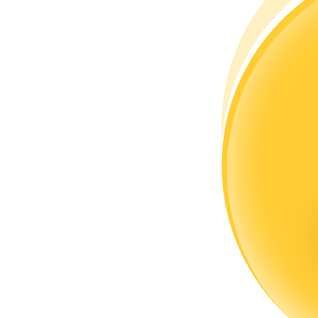
Torne-se um Trader de Cópias
Desfrute da partilha de lucros e comissões de copy trading
Informação
Análise de big data, incluindo informações comerciais, etc.