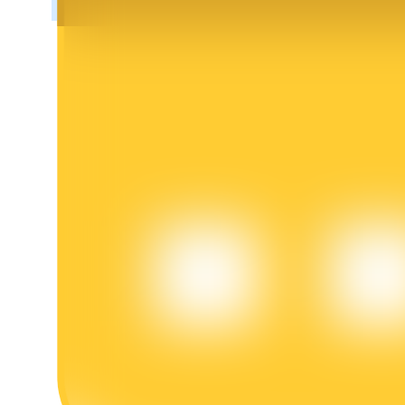
Bloqueios de BTR
Investimentos exclusivos para titulares de BTR
Empréstimos
Serviço de empréstimo apoiado por criptografia