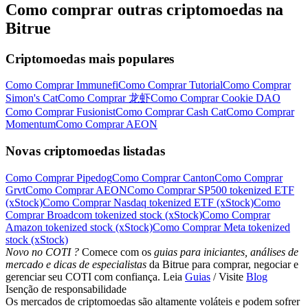
Como comprar outras criptomoedas na
Bitrue
Criptomoedas mais populares
Como Comprar Immunefi
Como Comprar Tutorial
Como Comprar
Simon's Cat
Como Comprar 龙虾
Como Comprar Cookie DAO
Como Comprar Fusionist
Como Comprar Cash Cat
Como Comprar
Momentum
Como Comprar AEON
Novas criptomoedas listadas
Como Comprar Pipedog
Como Comprar Canton
Como Comprar
Grvt
Como Comprar AEON
Como Comprar SP500 tokenized ETF
(xStock)
Como Comprar Nasdaq tokenized ETF (xStock)
Como
Comprar Broadcom tokenized stock (xStock)
Como Comprar
Amazon tokenized stock (xStock)
Como Comprar Meta tokenized
stock (xStock)
Novo no COTI ?
Comece com os
guias para iniciantes, análises de
mercado e dicas de especialistas
da Bitrue para comprar, negociar e
gerenciar seu COTI com confiança. Leia
Guias
/ Visite
Blog
Isenção de responsabilidade
Os mercados de criptomoedas são altamente voláteis e podem sofrer