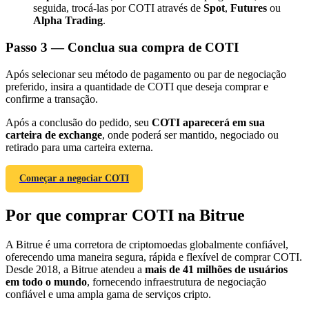
seguida, trocá-las por COTI através de
Spot
,
Futures
ou
Alpha Trading
.
Passo
3 —
Conclua sua compra de COTI
Após selecionar seu método de pagamento ou par de negociação
Indicação
preferido, insira a quantidade de COTI que deseja comprar e
confirme a transação.
Convide um amigo para receber recompensas em dinheiro
Após a conclusão do pedido, seu
COTI aparecerá em sua
BTC Welcome Rewards
carteira de exchange
, onde poderá ser mantido, negociado ou
retirado para uma carteira externa.
Começar a negociar COTI
Por que comprar COTI na Bitrue
A Bitrue é uma corretora de criptomoedas globalmente confiável,
oferecendo uma maneira segura, rápida e flexível de comprar COTI.
Desde 2018, a Bitrue atendeu a
mais de 41 milhões de usuários
em todo o mundo
, fornecendo infraestrutura de negociação
BTC Welcome Rewards
confiável e uma ampla gama de serviços cripto.