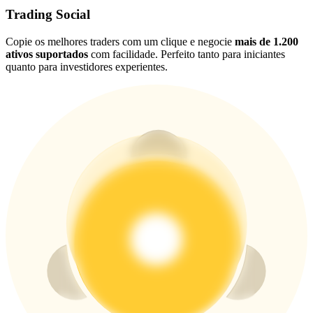
USDT New User Exclusive 10% APR
Trading Social
USDT Flexible Staking | Daily Rewards
Copie os melhores traders com um clique e negocie
mais de 1.200
ativos suportados
com facilidade. Perfeito tanto para iniciantes
quanto para investidores experientes.
BTC New User Exclusive: 6.5% APR
BTC Flexible Staking | Daily Rewards
Mais eventos
Ganhe prêmios e recompensas exclusivas
Centro de recompensas