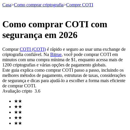
Casa
>
Como comprar criptografia
>
Compre COTI
Como comprar COTI com
Futuros
segurança em 2026
Comprar
COTI (COTI)
é rápido e seguro ao usar uma exchange de
criptografia confiável. Na
Bitrue
, você pode comprar COTI em
minutos com uma compra mínima de $1, enquanto acessa mais de
1200 criptografias e várias opções de pagamento globais.
Este guia explica como comprar COTI passo a passo, incluindo os
melhores métodos de pagamento, estruturas de taxas, considerações
de segurança e dicas para ajudá-lo a escolher a forma mais eficiente
de comprar COTI.
Futuros de USDT
Avaliação cripto
3.6
Futuros usando USDT como garantia
★
★
★
★
★
★
★
★
★
★