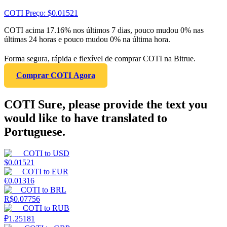
COTI
Preço
: $
0.01521
COTI acima 17.16% nos últimos 7 dias, pouco mudou 0% nas
últimas 24 horas e pouco mudou 0% na última hora.
Forma segura, rápida e flexível de comprar COTI na Bitrue.
Comprar COTI Agora
COTI Sure, please provide the text you
would like to have translated to
Portuguese.
COTI
to
USD
$
0.01521
COTI
to
EUR
€
0.01316
COTI
to
BRL
R$
0.07756
COTI
to
RUB
₽
1.25181