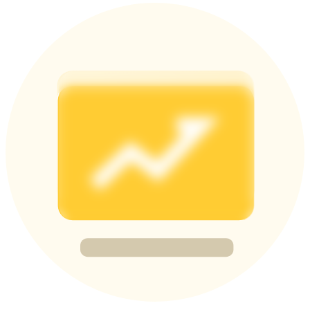
Deposit & Trade BTC to Share 25000 USDT prize pool!
Deposit CASHCAT & Win
Share 500000 CASHCAT prize pool
Exclusive for BitMart Users
Register & Trade to Win 500,000 USDT
Precious Metals Trading Carnival
Trade Gold & Silver · 33,333 USDT Bonus