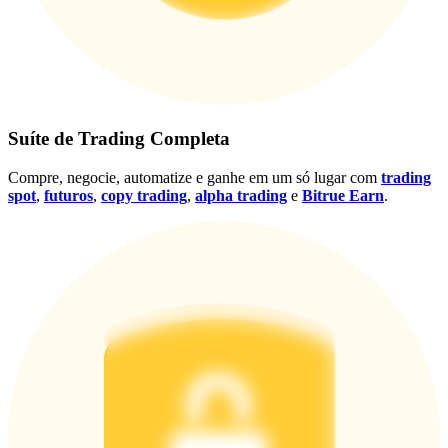
Conecte-se
Inscrever-se
Suíte de Trading Completa
Compre, negocie, automatize e ganhe em um só lugar com
trading
spot
,
futuros
,
copy trading
,
alpha trading
e
Bitrue Earn
.