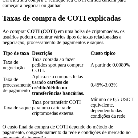
começar a negociar ou ganhar.
Taxas de compra de COTI explicadas
Bloqueios de BTR
Investimentos exclusivos para titulares de BTR
Ao comprar
COTI (COTI)
em uma bolsa de criptomoedas, os
usuários podem encontrar vários tipos de taxas relacionadas a
negociação, processamento de pagamentos e saques.
Tipo de taxa
Descrição
Custo típico
Taxa cobrada ao fazer
Taxa de
pedidos spot para comprar
A partir de 0,0089%
negociação
COTI.
Aplica-se a compras feitas
Taxa de
usando
cartões de
processamento
0,45%-3,03%
crédito/débito ou
de pagamento
Empréstimos
transferências bancárias
.
Mínimo de 0,5 USDT
Taxa por transferir COTI
Serviço de empréstimo apoiado por criptografia
equivalente,
Taxa de saque
para uma carteira de
dependendo das
criptomoedas externa.
condições da rede
O custo final da compra de COTI depende do método de
pagamento, congestionamento da rede e condições de mercado no
momento da transação.