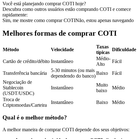
Você está planejando comprar COTI hoje?
Futuros usando USDC como garantia
Descubra como outros usuários estão comprando COTI e comece
rapidamente:
Sim, me mostre como comprar COTI
Não, estou apenas navegando
Melhores formas de comprar COTI
Taxas
Método
Velocidade
Dificuldade
típicas
Médio-
Cartão de crédito/débito
Instantâneo
Fácil
Alto
Copiar Trading
5-30 minutos (ou mais
Transferência bancária
Baixo
Fácil
dependendo do banco)
Junte-se aos principais traders
Negociação de
Muito
Stablecoin
Instantâneo
Médio
baixo
(USDT/USDC)
Troca de
Instantâneo
Baixo
Médio
Criptomoedas/Carteira
Qual é o melhor método?
A melhor maneira de comprar COTI depende dos seus objetivos: