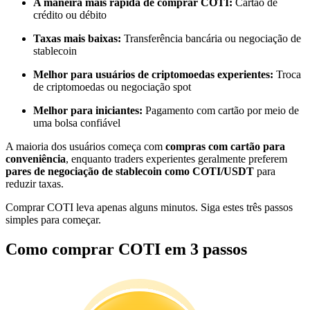
A maneira mais rápida de comprar COTI:
Cartão de
Torne-se um Trader de Cópias
crédito ou débito
Desfrute da partilha de lucros e comissões de copy trading
Taxas mais baixas:
Transferência bancária ou negociação de
stablecoin
Melhor para usuários de criptomoedas experientes:
Troca
de criptomoedas ou negociação spot
Melhor para iniciantes:
Pagamento com cartão por meio de
uma bolsa confiável
A maioria dos usuários começa com
compras com cartão para
conveniência
, enquanto traders experientes geralmente preferem
pares de negociação de stablecoin como COTI/USDT
para
Informação
reduzir taxas.
Análise de big data, incluindo informações comerciais, etc.
Comprar COTI leva apenas alguns minutos. Siga estes três passos
simples para começar.
Como comprar COTI em 3 passos