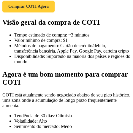
Comprar COTI Agora
Visão geral da compra de COTI
Futuros COIN-M
Tempo estimado de compra
:
~3 minutos
Futuros de criptomoeda
Valor mínimo de compra
:
$1
Métodos de pagamento
:
Cartão de crédito/débito,
transferência bancária, Apple Pay, Google Pay, carteira cripto
Disponibilidade
:
Suportado na maioria dos países e regiões do
TradFi
mundo
Derivativos de ações, câmbio, metais preciosos e commodities
Agora é um bom momento para comprar
COTI
COTI está atualmente sendo negociado abaixo de seu pico histórico,
uma zona onde a acumulação de longo prazo frequentemente
aumenta.
Tendência de 30 dias
:
Otimista
Volatilidade
:
Alto
Sentimento do mercado
:
Medo
Futuros de USDC