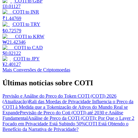
COTI
to
GBP
£
0.01127
COTI
to
INR
₹
1.44769
COTI
to
TRY
₺
0.72579
COTI
to
KRW
₩
21.42346
COTI
to
CAD
$
0.02122
COTI
to
JPY
¥
2.40127
Mais Conversões de Criptomoedas
Últimas notícias sobre COTI
Previsão e Análise do Preço do Token COTI (COTI) 2026
(Atualização)
Rali das Moedas de Privacidade Influencia o Preço da
COTI à Medida que a Tokenização de Ativos do Mundo Real se
Expande
Previsão de Preço do Coti (COTI) até 2030 e Análise
Fundamental
Análise de Preço da COTI (COTI): Por Que o Layer 2
Focado em Privacidade Está Subindo 50%
COTI Está Obtendo o
Benefício da Narrativa de Privacidade?