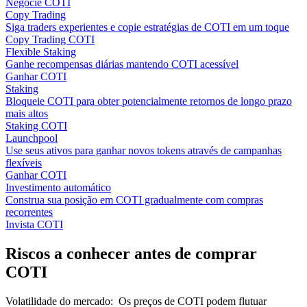
Negocie COTI
Copy Trading
Siga traders experientes e copie estratégias de COTI em um toque
Copy Trading COTI
Flexible Staking
Ganhe recompensas diárias mantendo COTI acessível
Ganhar COTI
Staking
Bloqueie COTI para obter potencialmente retornos de longo prazo
mais altos
Staking COTI
Launchpool
Use seus ativos para ganhar novos tokens através de campanhas
flexíveis
Ganhar COTI
Investimento automático
Construa sua posição em COTI gradualmente com compras
recorrentes
Invista COTI
Riscos a conhecer antes de comprar
COTI
Volatilidade do mercado
:
Os preços de COTI podem flutuar