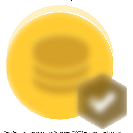
Estacamento
Altos retornos e acesso instantâneo
Launchpool
Staking flexível para ganhar tokens populares.
Conclua sua compra
e verifique seu COTI em sua carteira para