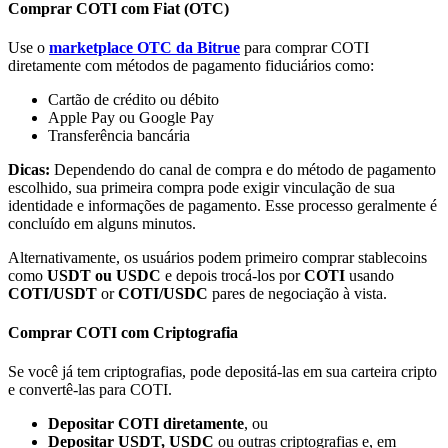
Comprar COTI com Fiat (OTC)
Use o
marketplace OTC da Bitrue
para comprar COTI
diretamente com métodos de pagamento fiduciários como:
Cartão de crédito ou débito
Apple Pay ou Google Pay
Parceiros Bitrue
Transferência bancária
Dicas:
Dependendo do canal de compra e do método de pagamento
escolhido, sua primeira compra pode exigir vinculação de sua
identidade e informações de pagamento. Esse processo geralmente é
concluído em alguns minutos.
Alternativamente, os usuários podem primeiro comprar stablecoins
como
USDT ou USDC
e depois trocá-los por
COTI
usando
COTI/USDT
or
COTI/USDC
pares de negociação à vista.
Afiliados Bitrue
Comprar COTI com Criptografia
Até 65% de comissões!
Se você já tem criptografias, pode depositá-las em sua carteira cripto
e convertê-las para COTI.
Depositar COTI diretamente
, ou
Depositar USDT, USDC
ou outras criptografias e, em