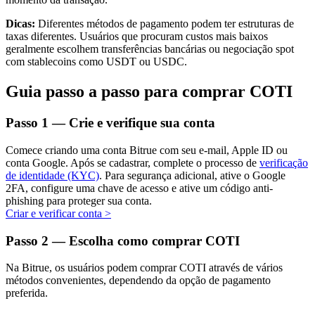
Dicas:
Diferentes métodos de pagamento podem ter estruturas de
taxas diferentes. Usuários que procuram custos mais baixos
geralmente escolhem transferências bancárias ou negociação spot
com stablecoins como USDT ou USDC.
Investimento Automático
Obtenha lucro a longo prazo e interesses flexíveis
Guia passo a passo para comprar COTI
Passo
1 —
Crie e verifique sua conta
Comece criando uma conta Bitrue com seu e-mail, Apple ID ou
conta Google. Após se cadastrar, complete o processo de
verificação
de identidade (KYC)
. Para segurança adicional, ative o Google
2FA, configure uma chave de acesso e ative um código anti-
phishing para proteger sua conta.
Criar e verificar conta
>
Aprenda a apostar
Passo
2 —
Escolha como comprar COTI
Aprenda como ganhar renda passiva
Na Bitrue, os usuários podem comprar COTI através de vários
Bitrue
AI
métodos convenientes, dependendo da opção de pagamento
preferida.