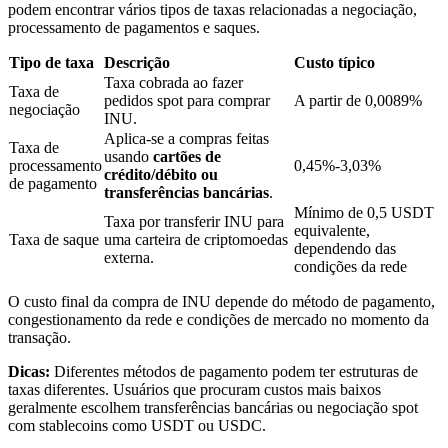
podem encontrar vários tipos de taxas relacionadas a negociação,
processamento de pagamentos e saques.
Tipo de taxa
Descrição
Custo típico
Bloqueios de BTR
Taxa cobrada ao fazer
Taxa de
Investimentos exclusivos para titulares de BTR
pedidos spot para comprar
A partir de 0,0089%
negociação
INU.
Aplica-se a compras feitas
Taxa de
usando
cartões de
processamento
0,45%-3,03%
crédito/débito ou
de pagamento
transferências bancárias
.
Mínimo de 0,5 USDT
Taxa por transferir INU para
equivalente,
Taxa de saque
uma carteira de criptomoedas
dependendo das
externa.
condições da rede
Empréstimos
O custo final da compra de INU depende do método de pagamento,
congestionamento da rede e condições de mercado no momento da
Serviço de empréstimo apoiado por criptografia
transação.
Dicas:
Diferentes métodos de pagamento podem ter estruturas de
taxas diferentes. Usuários que procuram custos mais baixos
geralmente escolhem transferências bancárias ou negociação spot
com stablecoins como USDT ou USDC.