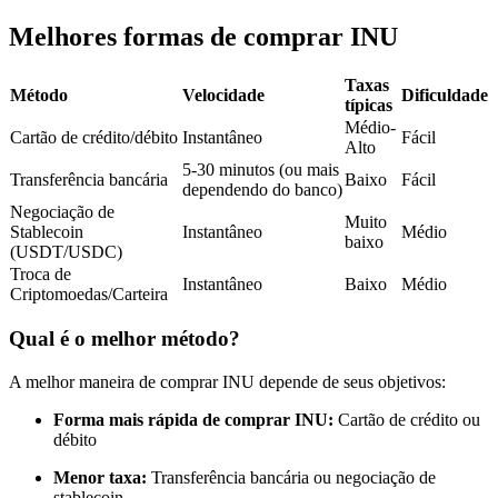
Futuros usando USDC como garantia
Melhores formas de comprar INU
Taxas
Método
Velocidade
Dificuldade
típicas
Médio-
Cartão de crédito/débito
Instantâneo
Fácil
Alto
5-30 minutos (ou mais
Transferência bancária
Baixo
Fácil
dependendo do banco)
Negociação de
Muito
Stablecoin
Instantâneo
Médio
baixo
Copiar Trading
(USDT/USDC)
Troca de
Instantâneo
Baixo
Médio
Junte-se aos principais traders
Criptomoedas/Carteira
Qual é o melhor método?
A melhor maneira de comprar INU depende de seus objetivos:
Forma mais rápida de comprar INU:
Cartão de crédito ou
débito
Menor taxa:
Transferência bancária ou negociação de
stablecoin