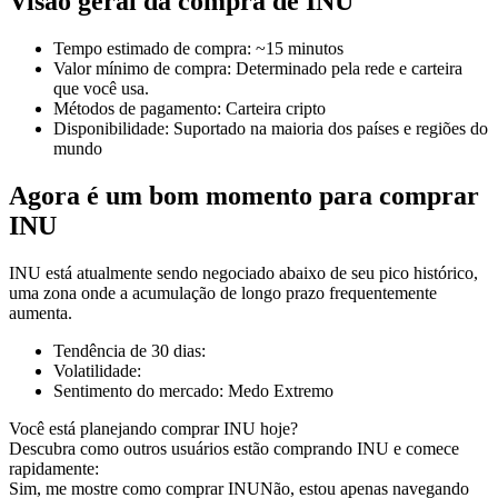
Visão geral da compra de INU
Tempo estimado de compra
:
~15 minutos
Valor mínimo de compra
:
Determinado pela rede e carteira
que você usa.
Futuros COIN-M
Métodos de pagamento
:
Carteira cripto
Disponibilidade
:
Suportado na maioria dos países e regiões do
Futuros de criptomoeda
mundo
Agora é um bom momento para comprar
TradFi
INU
Derivativos de ações, câmbio, metais preciosos e commodities
INU está atualmente sendo negociado abaixo de seu pico histórico,
uma zona onde a acumulação de longo prazo frequentemente
aumenta.
Tendência de 30 dias
:
Volatilidade
:
Sentimento do mercado
:
Medo Extremo
Você está planejando comprar INU hoje?
Descubra como outros usuários estão comprando INU e comece
rapidamente:
Futuros de USDC
Sim, me mostre como comprar INU
Não, estou apenas navegando