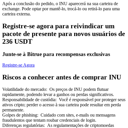
Após a conclusão do pedido, o INU aparecerá na sua carteira de
exchange. Pode optar por mantê-lo, trocá-lo ou retirá-lo para uma
carteira externa.
Registre-se agora para reivindicar um
pacote de presente para novos usuários de
Parceiros Bitrue
236 USDT
Junte-se à Bitrue para recompensas exclusivas
Registre-se Agora
Riscos a conhecer antes de comprar INU
Volatilidade do mercado
:
Os preços de INU podem flutuar
Afiliados Bitrue
rapidamente, podendo levar a ganhos ou perdas significativos.
Responsabilidade de custódia
:
Você é responsável por proteger seus
Até 65% de comissões!
ativos cripto; perder o acesso à sua carteira pode resultar em perda
permanente.
Golpes de phishing
:
Cuidado com sites, e-mails ou mensagens
fraudulentos que tentam roubar credenciais de login.
Diferenças regulatórias
:
As regulamentações de criptomoedas