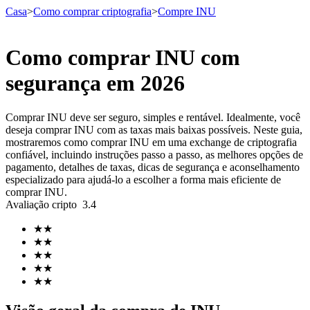
Casa
>
Como comprar criptografia
>
Compre INU
Como comprar INU com
Futuros
segurança em 2026
Comprar INU deve ser seguro, simples e rentável. Idealmente, você
deseja comprar INU com as taxas mais baixas possíveis. Neste guia,
mostraremos como comprar INU em uma exchange de criptografia
confiável, incluindo instruções passo a passo, as melhores opções de
pagamento, detalhes de taxas, dicas de segurança e aconselhamento
especializado para ajudá-lo a escolher a forma mais eficiente de
comprar INU.
Avaliação cripto
3.4
Futuros de USDT
★
★
Futuros usando USDT como garantia
★
★
★
★
★
★
★
★