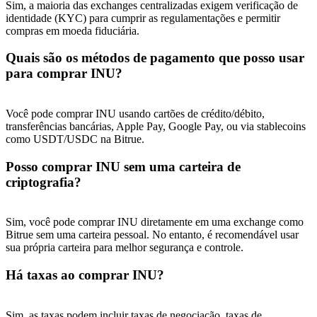
Sim, a maioria das exchanges centralizadas exigem verificação de
Share 500000 CASHCAT prize pool
identidade (KYC) para cumprir as regulamentações e permitir
compras em moeda fiduciária.
Quais são os métodos de pagamento que posso usar
Exclusive for BitMart Users
para comprar INU?
Register & Trade to Win 500,000 USDT
Você pode comprar INU usando cartões de crédito/débito,
transferências bancárias, Apple Pay, Google Pay, ou via stablecoins
como USDT/USDC na Bitrue.
Precious Metals Trading Carnival
Posso comprar INU sem uma carteira de
Trade Gold & Silver · 33,333 USDT Bonus
criptografia?
Sim, você pode comprar INU diretamente em uma exchange como
Bitrue sem uma carteira pessoal. No entanto, é recomendável usar
USDT New User Exclusive 10% APR
sua própria carteira para melhor segurança e controle.
USDT Flexible Staking | Daily Rewards
Há taxas ao comprar INU?
Sim, as taxas podem incluir taxas de negociação, taxas de