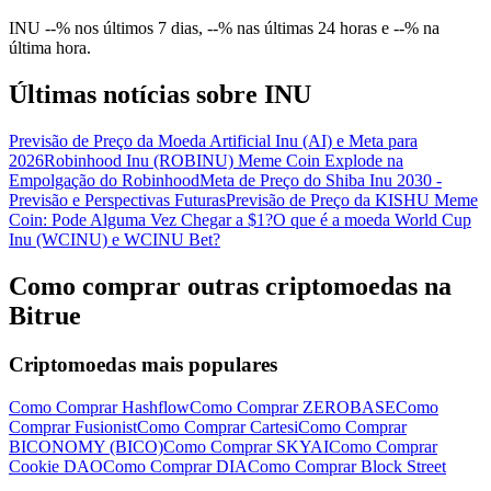
Conecte-se
Inscrever-se
INU --% nos últimos 7 dias, --% nas últimas 24 horas e --% na
última hora.
Últimas notícias sobre INU
Previsão de Preço da Moeda Artificial Inu (AI) e Meta para
2026
Robinhood Inu (ROBINU) Meme Coin Explode na
Empolgação do Robinhood
Meta de Preço do Shiba Inu 2030 -
Previsão e Perspectivas Futuras
Previsão de Preço da KISHU Meme
Coin: Pode Alguma Vez Chegar a $1?
O que é a moeda World Cup
Conecte-se
Inscrever-se
Inu (WCINU) e WCINU Bet?
Como comprar outras criptomoedas na
Bitrue
Criptomoedas mais populares
Como Comprar Hashflow
Como Comprar ZEROBASE
Como
Baixar o
Comprar Fusionist
Como Comprar Cartesi
Como Comprar
aplicativo Bitrue
BICONOMY (BICO)
Como Comprar SKYAI
Como Comprar
Cookie DAO
Como Comprar DIA
Como Comprar Block Street