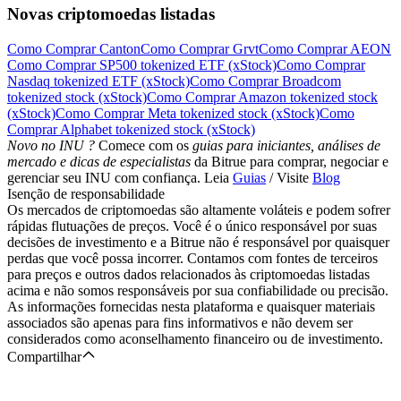
Novas criptomoedas listadas
Como Comprar Canton
Como Comprar Grvt
Como Comprar AEON
Como Comprar SP500 tokenized ETF (xStock)
Como Comprar
Nasdaq tokenized ETF (xStock)
Como Comprar Broadcom
tokenized stock (xStock)
Como Comprar Amazon tokenized stock
Português
(xStock)
Como Comprar Meta tokenized stock (xStock)
Como
Comprar Alphabet tokenized stock (xStock)
Novo no INU ?
Comece com os
guias para iniciantes, análises de
mercado e dicas de especialistas
da Bitrue para comprar, negociar e
gerenciar seu INU com confiança. Leia
Guias
/ Visite
Blog
Isenção de responsabilidade
Os mercados de criptomoedas são altamente voláteis e podem sofrer
rápidas flutuações de preços. Você é o único responsável por suas
decisões de investimento e a Bitrue não é responsável por quaisquer
perdas que você possa incorrer. Contamos com fontes de terceiros
para preços e outros dados relacionados às criptomoedas listadas
acima e não somos responsáveis por sua confiabilidade ou precisão.
As informações fornecidas nesta plataforma e quaisquer materiais
associados são apenas para fins informativos e não devem ser
considerados como aconselhamento financeiro ou de investimento.
Compartilhar