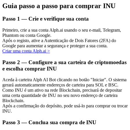
Guia passo a passo para comprar INU
Passo
1 —
Crie e verifique sua conta
Investimento Automático
Primeiro, crie a sua conta Alph.ai usando o seu e-mail, Telegram,
Phantom ou conta Google.
Obtenha lucro a longo prazo e interesses flexíveis
Após o registo, ative a Autenticação de Dois Fatores (2FA) do
Google para aumentar a segurança e proteger a sua conta.
Criar uma conta Alph.ai
>
Passo
2 —
Configure a sua carteira de criptomoedas
e escolha comprar INU
Aceda à carteira Alph AI Bot clicando no botão "Iniciar". O sistema
gerará automaticamente endereços de carteira para SOL e BSC.
Como INU é um ativo na rede Blockchain, precisará de depositar
uma certa quantidade de INU no seu novo endereço de carteira
Aprenda a apostar
Blockchain.
Aprenda como ganhar renda passiva
Após a confirmação do depósito, pode usá-lo para comprar ou trocar
INU.
Bitrue
AI
Passo
3 —
Conclua sua compra de INU