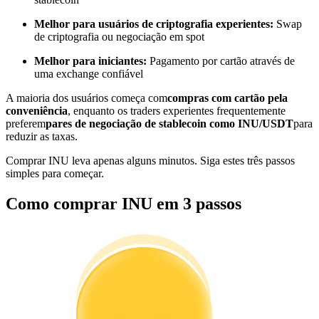
Torne-se um Trader de Cópias
Melhor para usuários de criptografia experientes:
Swap
Desfrute da partilha de lucros e comissões de copy trading
de criptografia ou negociação em spot
Melhor para iniciantes:
Pagamento por cartão através de
uma exchange confiável
A maioria dos usuários começa com
compras com cartão pela
conveniência
, enquanto os traders experientes frequentemente
preferem
pares de negociação de stablecoin como INU/USDT
para
reduzir as taxas.
Comprar INU leva apenas alguns minutos. Siga estes três passos
simples para começar.
Informação
Como comprar INU em 3 passos
Análise de big data, incluindo informações comerciais, etc.