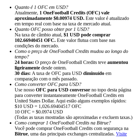
Quanto é 1 OFC em USD?
Atualmente,
1 OneFootball Credits (OFC) vale
aproximadamente $0.00974 USD.
Este valor é atualizado
em tempo real com base na taxa de mercado atual.
Quanto OFC posso obter por 1 USD?
Na taxa de câmbio atual,
$1 USD pode comprar
Indicação
102.66940451 OFC.
Este valor flutua com base nas
Convide um amigo para receber recompensas em dinheiro
condições do mercado.
Como o preço de OneFootball Credits mudou ao longo do
BTC Welcome Rewards
tempo?
24 horas:
O preço de OneFootball Credits teve
aumentou
ligeiramente
desde ontem.
30 dias:
A taxa de OFC para USD
diminuído
em
comparação com o mês passado.
Como converter OFC para USD?
Use nosso
OFC para USD conversor
no topo desta página
para converter instantaneamente OneFootball Credits em
United States Dollar. Aqui estão alguns exemplos rápidos:
$10 USD = 1,026.69404517 OFC
10 OFC = $0.0974 USD
(Todas as taxas mostradas são aproximadas e excluem taxas.)
Como comprar 1 OneFootball Credits na Bitrue?
Você pode comprar OneFootball Credits com segurança na
BTC Welcome Rewards
Bitrue
, uma das principais exchanges centralizadas.
Visite