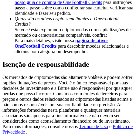
nosso guia de compra de OneFootball Credits
para instruções
Deposit & Trade BTC to Share 25000 USDT prize pool!
passo a passo sobre como configurar sua carteira, verificar sua
identidade e fazer seu pedido.
Quais são os ativos cripto semelhantes a OneFootball
Credits?
Deposit CASHCAT & Win
Se você está explorando criptomoedas com capitalizações de
mercado ou características comparáveis, confira:
Share 500000 CASHCAT prize pool
Para mais detalhes, visite nossa
página de ativos
OneFootball Credits
para descobrir moedas relacionadas e
altcoins por categoria ou desempenho.
Isenção de responsabilidade
Exclusive for BitMart Users
Register & Trade to Win 500,000 USDT
Os mercados de criptomoedas são altamente voláteis e podem sofrer
rápidas flutuações de preços. Você é o único responsável por suas
decisões de investimento e a Bitrue não é responsável por quaisquer
perdas que possa incorrer. Contamos com fontes de terceiros para
preços e outros dados relacionados às criptomoedas listadas acima e
Precious Metals Trading Carnival
não somos responsáveis por sua confiabilidade ou precisão. As
informações fornecidas nesta plataforma e quaisquer materiais
Trade Gold & Silver · 33,333 USDT Bonus
associados são apenas para fins informativos e não devem ser
considerados como aconselhamento financeiro ou de investimento.
Para mais informações, consulte nossos
Termos de Uso
e
Política de
Privacidade
.