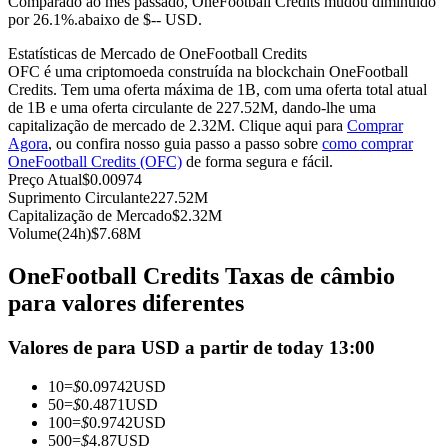
Comparado ao mês passado, OneFootball Credits mudou diminuído
por 26.1%.abaixo de $-- USD.
Futuros usando USDC como garantia
Estatísticas de Mercado de OneFootball Credits
OFC é uma criptomoeda construída na blockchain OneFootball
Credits. Tem uma oferta máxima de 1B, com uma oferta total atual
de 1B e uma oferta circulante de 227.52M, dando-lhe uma
capitalização de mercado de 2.32M. Clique aqui para
Comprar
Agora
, ou confira nosso guia passo a passo sobre
como comprar
OneFootball Credits (OFC)
de forma segura e fácil.
Preço Atual
$
0.00974
Suprimento Circulante
227.52M
Capitalização de Mercado
$
2.32M
Copiar Trading
Volume(24h)
$
7.68M
Junte-se aos principais traders
OneFootball Credits Taxas de câmbio
para valores diferentes
Valores de para USD a partir de today 13:00
10
=
$
0.09742
USD
50
=
$
0.4871
USD
100
=
$
0.9742
USD
500
=
$
4.87
USD