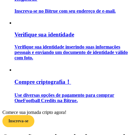
Inscreva-se no Bitrue com seu endereço de e-mail.
Guia
Guia para iniciantes em futuros
Verifique sua identidade
Verifique sua identidade inserindo suas informações
pessoais e enviando um documento de identidade válido
com foto.
Compre criptografia！
Estratégias de negociação
Use diversas opções de pagamento para comprar
Aprenda como se manter lucrativo
OneFootball Credits na Bitrue.
Comece sua jornada cripto agora!
Inscreva-se