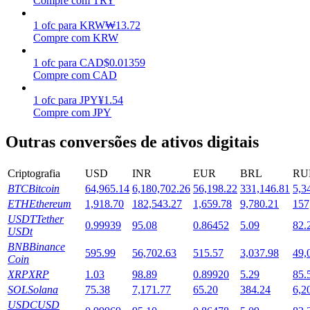
Compre com TRY
Estacamento
1
ofc
para
KRW
₩
13.72
Compre com KRW
Altos retornos e acesso instantâneo
1
ofc
para
CAD
$
0.01359
Compre com CAD
1
ofc
para
JPY
¥
1.54
Compre com JPY
Outras conversões de ativos digitais
Criptografia
USD
INR
EUR
BRL
RU
BTC
Bitcoin
64,965.14
6,180,702.26
56,198.22
331,146.81
5,3
Launchpool
ETH
Ethereum
1,918.70
182,543.27
1,659.78
9,780.21
157
Staking flexível para ganhar tokens populares.
USDT
Tether
0.99939
95.08
0.86452
5.09
82.
USDt
BNB
Binance
595.99
56,702.63
515.57
3,037.98
49,
Coin
XRP
XRP
1.03
98.89
0.89920
5.29
85.
SOL
Solana
75.38
7,171.77
65.20
384.24
6,2
USDC
USD