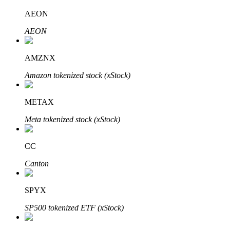
AEON
AEON
Investimento Automático
AMZNX
Obtenha lucro a longo prazo e interesses flexíveis
Amazon tokenized stock (xStock)
METAX
Meta tokenized stock (xStock)
CC
Canton
Aprenda a apostar
Aprenda como ganhar renda passiva
SPYX
Bitrue
AI
SP500 tokenized ETF (xStock)