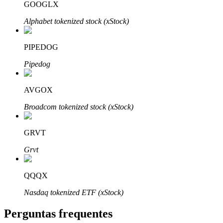
GOOGLX
Alphabet tokenized stock (xStock)
PIPEDOG
Parceiros Bitrue
Pipedog
AVGOX
Broadcom tokenized stock (xStock)
GRVT
Grvt
Afiliados Bitrue
QQQX
Até 65% de comissões!
Nasdaq tokenized ETF (xStock)
Perguntas frequentes