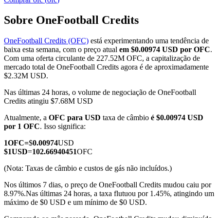
Sobre OneFootball Credits
OneFootball Credits (OFC)
está experimentando uma tendência de
Futuros COIN-M
baixa esta semana, com o preço atual
em $0.00974 USD por OFC
.
Com uma oferta circulante de 227.52M OFC, a capitalização de
Futuros de criptomoeda
mercado total de OneFootball Credits agora é de aproximadamente
$2.32M USD.
Nas últimas 24 horas, o volume de negociação de OneFootball
TradFi
Credits atingiu $7.68M USD
Derivativos de ações, câmbio, metais preciosos e commodities
Atualmente, a
OFC para USD
taxa de câmbio
é $0.00974 USD
por 1 OFC
. Isso significa:
1
OFC
=
$
0.00974
USD
$
1
USD
=
102.66940451
OFC
(Nota: Taxas de câmbio e custos de gás não incluídos.)
Nos últimos 7 dias, o preço de OneFootball Credits mudou caiu por
8.97%.
Nas últimas 24 horas, a taxa flutuou por 1.45%, atingindo um
máximo de $0 USD e um mínimo de $0 USD.
Futuros de USDC