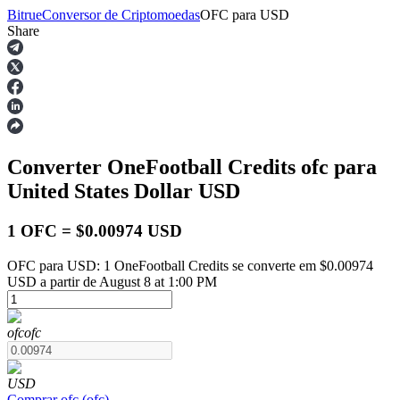
Bitrue
Conversor de Criptomoedas
OFC
para
USD
Share
Futuros
Converter OneFootball Credits
ofc
para
United States Dollar
USD
1 OFC = $0.00974 USD
OFC para USD: 1 OneFootball Credits se converte em $0.00974
Futuros de USDT
USD a partir de August 8 at 1:00 PM
Futuros usando USDT como garantia
ofc
ofc
USD
Comprar
ofc
(
ofc
)