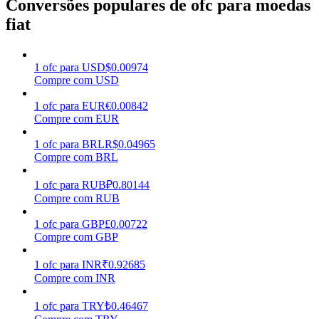
Conversões populares de ofc para moedas
fiat
Ganhar
1
ofc
para
USD
$
0.00974
Compre com USD
1
ofc
para
EUR
€
0.00842
Compre com EUR
1
ofc
para
BRL
R$
0.04965
Compre com BRL
Porquinho poderoso
1
ofc
para
RUB
₽
0.80144
Compre com RUB
Ganhe recompensas competitivas diariamente
1
ofc
para
GBP
£
0.00722
Compre com GBP
1
ofc
para
INR
₹
0.92685
Compre com INR
1
ofc
para
TRY
₺
0.46467