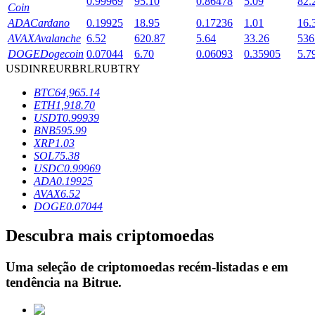
0.99969
95.10
0.86478
5.09
82.
Coin
ADA
Cardano
0.19925
18.95
0.17236
1.01
16.
AVAX
Avalanche
6.52
620.87
5.64
33.26
536
Bloqueios de BTR
DOGE
Dogecoin
0.07044
6.70
0.06093
0.35905
5.7
USD
INR
EUR
BRL
RUB
TRY
Investimentos exclusivos para titulares de BTR
BTC
64,965.14
ETH
1,918.70
USDT
0.99939
BNB
595.99
XRP
1.03
SOL
75.38
USDC
0.99969
ADA
0.19925
AVAX
6.52
DOGE
0.07044
Empréstimos
Descubra mais criptomoedas
Serviço de empréstimo apoiado por criptografia
Uma seleção de criptomoedas recém-listadas e em
tendência na
Bitrue
.