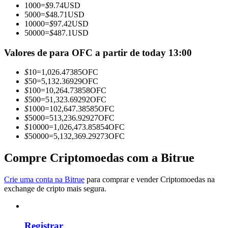
1000
=
$
9.74
USD
Torne-se um Trader de Cópias
5000
=
$
48.71
USD
10000
=
$
97.42
USD
Desfrute da partilha de lucros e comissões de copy trading
50000
=
$
487.1
USD
Valores de para OFC a partir de today 13:00
$
10
=
1,026.47385
OFC
$
50
=
5,132.36929
OFC
$
100
=
10,264.73858
OFC
$
500
=
51,323.69292
OFC
$
1000
=
102,647.38585
OFC
$
5000
=
513,236.92927
OFC
$
10000
=
1,026,473.85854
OFC
Informação
$
50000
=
5,132,369.29273
OFC
Análise de big data, incluindo informações comerciais, etc.
Compre Criptomoedas com a Bitrue
Crie uma conta na Bitrue
para comprar e vender Criptomoedas na
exchange de cripto mais segura.
Registrar