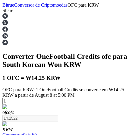
Bitrue
Conversor de Criptomoedas
OFC
para
KRW
Share
Futuros
Converter OneFootball Credits
ofc
para
South Korean Won
KRW
1 OFC = ₩14.25 KRW
OFC para KRW: 1 OneFootball Credits se converte em ₩14.25
Futuros de USDT
KRW a partir de August 8 at 5:00 PM
Futuros usando USDT como garantia
ofc
ofc
KRW
Comprar
ofc
(
ofc
)