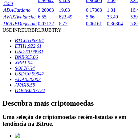
0.99947
95.08
0.86460
5.09
82.
Coin
ADA
Cardano
0.20003
19.03
0.17303
1.01
16.
AVAX
Avalanche
6.55
623.49
5.66
33.40
539
Bloqueios de BTR
DOGE
Dogecoin
0.07122
6.77
0.06161
0.36304
5.8
USD
INR
EUR
BRL
RUB
TRY
Investimentos exclusivos para titulares de BTR
BTC
65,063.64
ETH
1,922.61
USDT
0.99931
BNB
605.06
XRP
1.04
SOL
76.34
USDC
0.99947
ADA
0.20003
AVAX
6.55
DOGE
0.07122
Empréstimos
Descubra mais criptomoedas
Serviço de empréstimo apoiado por criptografia
Uma seleção de criptomoedas recém-listadas e em
tendência na
Bitrue
.