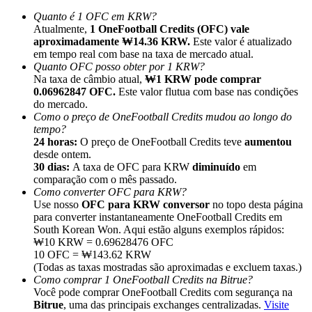
Quanto é 1 OFC em KRW?
Atualmente,
1 OneFootball Credits (OFC) vale
aproximadamente ₩14.36 KRW.
Este valor é atualizado
em tempo real com base na taxa de mercado atual.
Quanto OFC posso obter por 1 KRW?
Na taxa de câmbio atual,
₩1 KRW pode comprar
Indicação
0.06962847 OFC.
Este valor flutua com base nas condições
Convide um amigo para receber recompensas em dinheiro
do mercado.
Como o preço de OneFootball Credits mudou ao longo do
BTC Welcome Rewards
tempo?
24 horas:
O preço de OneFootball Credits teve
aumentou
desde ontem.
30 dias:
A taxa de OFC para KRW
diminuído
em
comparação com o mês passado.
Como converter OFC para KRW?
Use nosso
OFC para KRW conversor
no topo desta página
para converter instantaneamente OneFootball Credits em
South Korean Won. Aqui estão alguns exemplos rápidos:
₩10 KRW = 0.69628476 OFC
10 OFC = ₩143.62 KRW
(Todas as taxas mostradas são aproximadas e excluem taxas.)
Como comprar 1 OneFootball Credits na Bitrue?
Você pode comprar OneFootball Credits com segurança na
BTC Welcome Rewards
Bitrue
, uma das principais exchanges centralizadas.
Visite