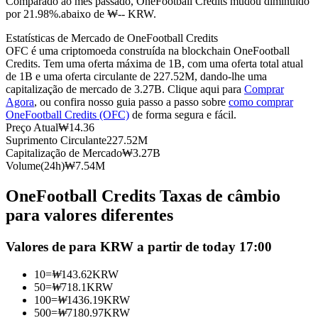
Comparado ao mês passado, OneFootball Credits mudou diminuído
por 21.98%.abaixo de ₩-- KRW.
Futuros usando USDC como garantia
Estatísticas de Mercado de OneFootball Credits
OFC é uma criptomoeda construída na blockchain OneFootball
Credits. Tem uma oferta máxima de 1B, com uma oferta total atual
de 1B e uma oferta circulante de 227.52M, dando-lhe uma
capitalização de mercado de 3.27B. Clique aqui para
Comprar
Agora
, ou confira nosso guia passo a passo sobre
como comprar
OneFootball Credits (OFC)
de forma segura e fácil.
Preço Atual
₩
14.36
Suprimento Circulante
227.52M
Capitalização de Mercado
₩
3.27B
Copiar Trading
Volume(24h)
₩
7.54M
Junte-se aos principais traders
OneFootball Credits Taxas de câmbio
para valores diferentes
Valores de para KRW a partir de today 17:00
10
=
₩
143.62
KRW
50
=
₩
718.1
KRW
100
=
₩
1436.19
KRW
500
=
₩
7180.97
KRW