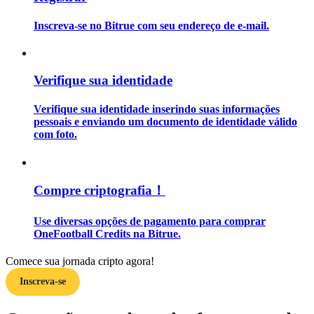
Inscreva-se no Bitrue com seu endereço de e-mail.
Guia
Guia para iniciantes em futuros
Verifique sua identidade
Verifique sua identidade inserindo suas informações
pessoais e enviando um documento de identidade válido
com foto.
Compre criptografia！
Estratégias de negociação
Use diversas opções de pagamento para comprar
Aprenda como se manter lucrativo
OneFootball Credits na Bitrue.
Comece sua jornada cripto agora!
Inscreva-se