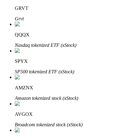
GRVT
Grvt
Investimento Automático
QQQX
Obtenha lucro a longo prazo e interesses flexíveis
Nasdaq tokenized ETF (xStock)
SPYX
SP500 tokenized ETF (xStock)
AMZNX
Amazon tokenized stock (xStock)
Aprenda a apostar
Aprenda como ganhar renda passiva
AVGOX
Bitrue
AI
Broadcom tokenized stock (xStock)