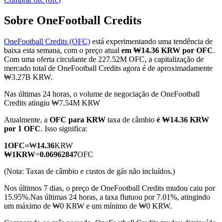
Sobre OneFootball Credits
OneFootball Credits (OFC)
está experimentando uma tendência de
Futuros COIN-M
baixa esta semana, com o preço atual
em ₩14.36 KRW por OFC
.
Com uma oferta circulante de 227.52M OFC, a capitalização de
Futuros de criptomoeda
mercado total de OneFootball Credits agora é de aproximadamente
₩3.27B KRW.
Nas últimas 24 horas, o volume de negociação de OneFootball
TradFi
Credits atingiu ₩7.54M KRW
Derivativos de ações, câmbio, metais preciosos e commodities
Atualmente, a
OFC para KRW
taxa de câmbio
é ₩14.36 KRW
por 1 OFC
. Isso significa:
1
OFC
=
₩
14.36
KRW
₩
1
KRW
=
0.06962847
OFC
(Nota: Taxas de câmbio e custos de gás não incluídos.)
Nos últimos 7 dias, o preço de OneFootball Credits mudou caiu por
15.95%.
Nas últimas 24 horas, a taxa flutuou por 7.01%, atingindo
um máximo de ₩0 KRW e um mínimo de ₩0 KRW.
Futuros de USDC