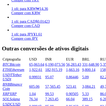
Compre com TRY
Estacamento
1
ofc
para
KRW
₩
14.36
Compre com KRW
Altos retornos e acesso instantâneo
1
ofc
para
CAD
$
0.01423
Compre com CAD
1
ofc
para
JPY
¥
1.61
Compre com JPY
Outras conversões de ativos digitais
Criptografia
USD
INR
EUR
BRL
RU
BTC
Bitcoin
65,063.64
6,190,073.56
56,283.43
331,648.90
5,3
Launchpool
ETH
Ethereum
1,922.61
182,915.19
1,663.16
9,800.14
158
Staking flexível para ganhar tokens populares.
USDT
Tether
0.99931
95.07
0.86446
5.09
82.
USDt
BNB
Binance
605.06
57,565.45
523.41
3,084.21
49,
Coin
XRP
XRP
1.04
99.53
0.90505
5.33
86.
SOL
Solana
76.34
7,263.45
66.04
389.15
6,2
USDC
USD