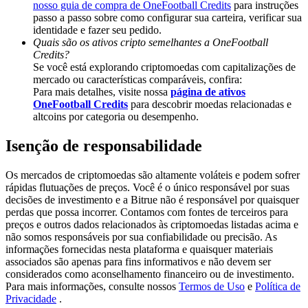
nosso guia de compra de OneFootball Credits
para instruções
Deposit & Trade BTC to Share 25000 USDT prize pool!
passo a passo sobre como configurar sua carteira, verificar sua
identidade e fazer seu pedido.
Quais são os ativos cripto semelhantes a OneFootball
Credits?
Deposit CASHCAT & Win
Se você está explorando criptomoedas com capitalizações de
mercado ou características comparáveis, confira:
Share 500000 CASHCAT prize pool
Para mais detalhes, visite nossa
página de ativos
OneFootball Credits
para descobrir moedas relacionadas e
altcoins por categoria ou desempenho.
Isenção de responsabilidade
Exclusive for BitMart Users
Register & Trade to Win 500,000 USDT
Os mercados de criptomoedas são altamente voláteis e podem sofrer
rápidas flutuações de preços. Você é o único responsável por suas
decisões de investimento e a Bitrue não é responsável por quaisquer
perdas que possa incorrer. Contamos com fontes de terceiros para
preços e outros dados relacionados às criptomoedas listadas acima e
Precious Metals Trading Carnival
não somos responsáveis por sua confiabilidade ou precisão. As
informações fornecidas nesta plataforma e quaisquer materiais
Trade Gold & Silver · 33,333 USDT Bonus
associados são apenas para fins informativos e não devem ser
considerados como aconselhamento financeiro ou de investimento.
Para mais informações, consulte nossos
Termos de Uso
e
Política de
Privacidade
.