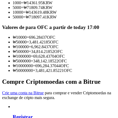
1000
=
₩
14361.95
KRW
Torne-se um Trader de Cópias
5000
=
₩
71809.74
KRW
10000
=
₩
143619.48
KRW
Desfrute da partilha de lucros e comissões de copy trading
50000
=
₩
718097.41
KRW
Valores de para OFC a partir de today 17:00
₩
10000
=
696.28437
OFC
₩
50000
=
3,481.42185
OFC
₩
100000
=
6,962.8437
OFC
₩
500000
=
34,814.21852
OFC
₩
1000000
=
69,628.43704
OFC
₩
5000000
=
348,142.18522
OFC
₩
10000000
=
696,284.37044
OFC
Informação
₩
50000000
=
3,481,421.85221
OFC
Análise de big data, incluindo informações comerciais, etc.
Compre Criptomoedas com a Bitrue
Crie uma conta na Bitrue
para comprar e vender Criptomoedas na
exchange de cripto mais segura.
Registrar