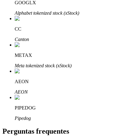
GOOGLX
Alphabet tokenized stock (xStock)
CC
Parceiros Bitrue
Canton
METAX
Meta tokenized stock (xStock)
AEON
AEON
Afiliados Bitrue
PIPEDOG
Até 65% de comissões!
Pipedog
Perguntas frequentes