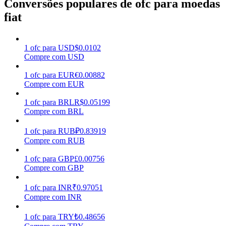
Conversões populares de ofc para moedas
fiat
Ganhar
1
ofc
para
USD
$
0.0102
Compre com USD
1
ofc
para
EUR
€
0.00882
Compre com EUR
1
ofc
para
BRL
R$
0.05199
Compre com BRL
Porquinho poderoso
1
ofc
para
RUB
₽
0.83919
Compre com RUB
Ganhe recompensas competitivas diariamente
1
ofc
para
GBP
£
0.00756
Compre com GBP
1
ofc
para
INR
₹
0.97051
Compre com INR
1
ofc
para
TRY
₺
0.48656