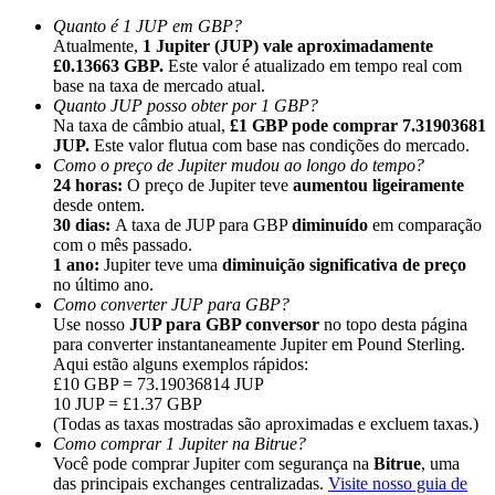
Quanto é 1 JUP em GBP?
Atualmente,
1 Jupiter (JUP) vale aproximadamente
£0.13663 GBP.
Este valor é atualizado em tempo real com
base na taxa de mercado atual.
Quanto JUP posso obter por 1 GBP?
Na taxa de câmbio atual,
£1 GBP pode comprar 7.31903681
Indicação
JUP.
Este valor flutua com base nas condições do mercado.
Convide um amigo para receber recompensas em dinheiro
Como o preço de Jupiter mudou ao longo do tempo?
24 horas:
O preço de Jupiter teve
aumentou ligeiramente
BTC Welcome Rewards
desde ontem.
30 dias:
A taxa de JUP para GBP
diminuído
em comparação
com o mês passado.
1 ano:
Jupiter teve uma
diminuição significativa de preço
no último ano.
Como converter JUP para GBP?
Use nosso
JUP para GBP conversor
no topo desta página
para converter instantaneamente Jupiter em Pound Sterling.
Aqui estão alguns exemplos rápidos:
£10 GBP = 73.19036814 JUP
10 JUP = £1.37 GBP
(Todas as taxas mostradas são aproximadas e excluem taxas.)
Como comprar 1 Jupiter na Bitrue?
Você pode comprar Jupiter com segurança na
Bitrue
, uma
BTC Welcome Rewards
das principais exchanges centralizadas.
Visite nosso guia de