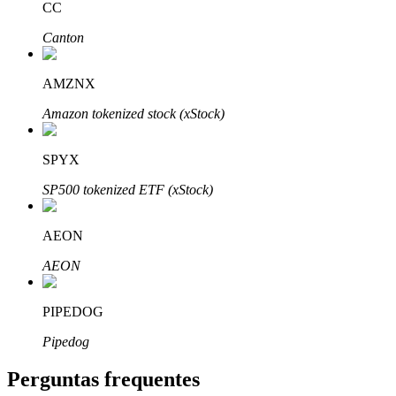
CC
Canton
AMZNX
Parceiros Bitrue
Amazon tokenized stock (xStock)
SPYX
SP500 tokenized ETF (xStock)
AEON
AEON
Afiliados Bitrue
PIPEDOG
Até 65% de comissões!
Pipedog
Perguntas frequentes