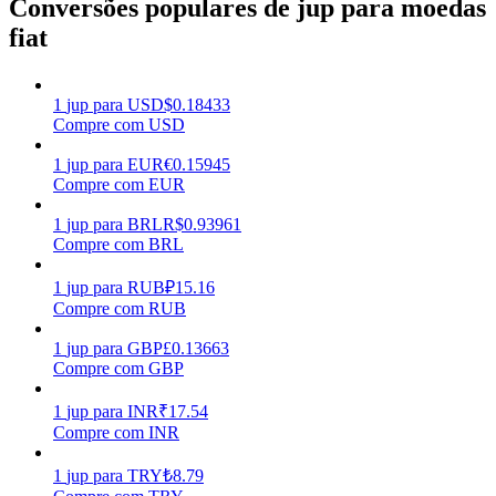
Conversões populares de jup para moedas
fiat
Ganhar
1
jup
para
USD
$
0.18433
Compre com USD
1
jup
para
EUR
€
0.15945
Compre com EUR
1
jup
para
BRL
R$
0.93961
Compre com BRL
Porquinho poderoso
1
jup
para
RUB
₽
15.16
Compre com RUB
Ganhe recompensas competitivas diariamente
1
jup
para
GBP
£
0.13663
Compre com GBP
1
jup
para
INR
₹
17.54
Compre com INR
1
jup
para
TRY
₺
8.79