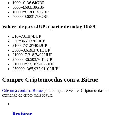
1000
=
£
136.64
GBP
Torne-se um Trader de Cópias
5000
=
£
683.18
GBP
10000
=
£
1366.36
GBP
Desfrute da partilha de lucros e comissões de copy trading
50000
=
£
6831.78
GBP
Valores de para JUP a partir de today 19:59
£
10
=
73.1874
JUP
£
50
=
365.93701
JUP
£
100
=
731.87402
JUP
£
500
=
3,659.37011
JUP
£
1000
=
7,318.74022
JUP
£
5000
=
36,593.7011
JUP
£
10000
=
73,187.4022
JUP
Informação
£
50000
=
365,937.01102
JUP
Análise de big data, incluindo informações comerciais, etc.
Compre Criptomoedas com a Bitrue
Crie uma conta na Bitrue
para comprar e vender Criptomoedas na
exchange de cripto mais segura.
Registrar