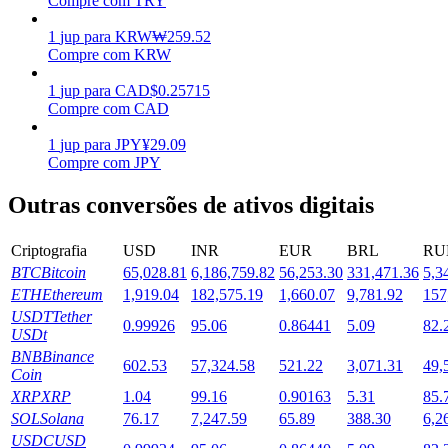
Compre com TRY
Estacamento
1
jup
para
KRW
₩
259.52
Compre com KRW
Altos retornos e acesso instantâneo
1
jup
para
CAD
$
0.25715
Compre com CAD
1
jup
para
JPY
¥
29.09
Compre com JPY
Outras conversões de ativos digitais
Criptografia
USD
INR
EUR
BRL
RU
BTC
Bitcoin
65,028.81
6,186,759.82
56,253.30
331,471.36
5,3
Launchpool
ETH
Ethereum
1,919.04
182,575.19
1,660.07
9,781.92
157
Staking flexível para ganhar tokens populares.
USDT
Tether
0.99926
95.06
0.86441
5.09
82.
USDt
BNB
Binance
602.53
57,324.58
521.22
3,071.31
49,
Coin
XRP
XRP
1.04
99.16
0.90163
5.31
85.
SOL
Solana
76.17
7,247.59
65.89
388.30
6,2
USDC
USD