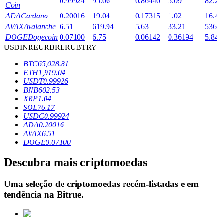
0.99924
95.06
0.86440
5.09
82.
Coin
ADA
Cardano
0.20016
19.04
0.17315
1.02
16.
AVAX
Avalanche
6.51
619.94
5.63
33.21
536
Bloqueios de BTR
DOGE
Dogecoin
0.07100
6.75
0.06142
0.36194
5.8
USD
INR
EUR
BRL
RUB
TRY
Investimentos exclusivos para titulares de BTR
BTC
65,028.81
ETH
1,919.04
USDT
0.99926
BNB
602.53
XRP
1.04
SOL
76.17
USDC
0.99924
ADA
0.20016
AVAX
6.51
DOGE
0.07100
Empréstimos
Descubra mais criptomoedas
Serviço de empréstimo apoiado por criptografia
Uma seleção de criptomoedas recém-listadas e em
tendência na
Bitrue
.