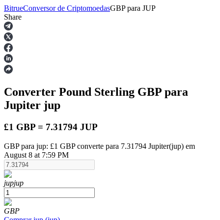
Bitrue
Conversor de Criptomoedas
GBP
para
JUP
Share
Futuros
Converter Pound Sterling
GBP
para
Jupiter
jup
£1 GBP = 7.31794 JUP
GBP para jup: £1 GBP converte para 7.31794 Jupiter(jup) em
Futuros de USDT
August 8 at 7:59 PM
Futuros usando USDT como garantia
jup
jup
GBP
Comprar
jup
(
jup
)