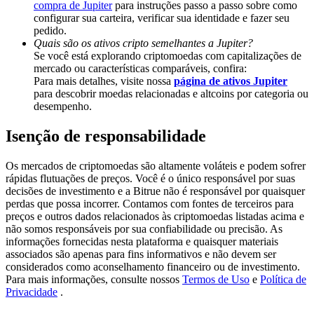
compra de Jupiter
para instruções passo a passo sobre como
Deposit & Trade BTC to Share 25000 USDT prize pool!
configurar sua carteira, verificar sua identidade e fazer seu
pedido.
Quais são os ativos cripto semelhantes a Jupiter?
Se você está explorando criptomoedas com capitalizações de
Deposit CASHCAT & Win
mercado ou características comparáveis, confira:
Para mais detalhes, visite nossa
página de ativos Jupiter
Share 500000 CASHCAT prize pool
para descobrir moedas relacionadas e altcoins por categoria ou
desempenho.
Isenção de responsabilidade
Exclusive for BitMart Users
Os mercados de criptomoedas são altamente voláteis e podem sofrer
Register & Trade to Win 500,000 USDT
rápidas flutuações de preços. Você é o único responsável por suas
decisões de investimento e a Bitrue não é responsável por quaisquer
perdas que possa incorrer. Contamos com fontes de terceiros para
preços e outros dados relacionados às criptomoedas listadas acima e
não somos responsáveis por sua confiabilidade ou precisão. As
Precious Metals Trading Carnival
informações fornecidas nesta plataforma e quaisquer materiais
associados são apenas para fins informativos e não devem ser
Trade Gold & Silver · 33,333 USDT Bonus
considerados como aconselhamento financeiro ou de investimento.
Para mais informações, consulte nossos
Termos de Uso
e
Política de
Privacidade
.