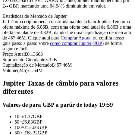
12.05%.abaixo de £-- GBP.
Ano a ano, Jupiter mudou declinou por
£-- GBP, marcando uma 64.54% diminuindo em valor.
Futuros usando USDC como garantia
Estatísticas de Mercado de Jupiter
JUP é uma criptomoeda construída na blockchain Jupiter. Tem uma
oferta máxima de 6.86B, com uma oferta total atual de 6.86B e uma
oferta circulante de 3.32B, dando-lhe uma capitalização de mercado
de 457.46M. Clique aqui para
Comprar Agora
, ou confira nosso
guia passo a passo sobre
como comprar Jupiter (JUP)
de forma
segura e fácil.
Preço Atual
£
0.13663
Suprimento Circulante
3.32B
Capitalização de Mercado
£
457.46M
Copiar Trading
Volume(24h)
£
1.64M
Junte-se aos principais traders
Jupiter Taxas de câmbio para valores
diferentes
Valores de para GBP a partir de today 19:59
10
=
£
1.37
GBP
50
=
£
6.83
GBP
100
=
£
13.66
GBP
500
=
£
68.32
GBP