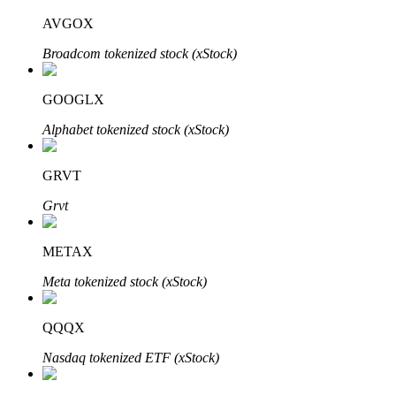
AVGOX
Broadcom tokenized stock (xStock)
Investimento Automático
GOOGLX
Obtenha lucro a longo prazo e interesses flexíveis
Alphabet tokenized stock (xStock)
GRVT
Grvt
METAX
Meta tokenized stock (xStock)
Aprenda a apostar
Aprenda como ganhar renda passiva
QQQX
Bitrue
AI
Nasdaq tokenized ETF (xStock)