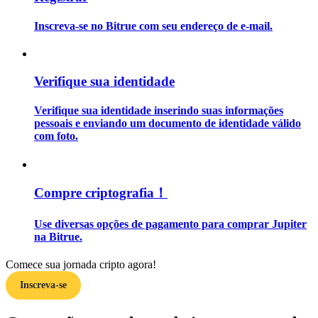
Inscreva-se no Bitrue com seu endereço de e-mail.
Guia
Guia para iniciantes em futuros
Verifique sua identidade
Verifique sua identidade inserindo suas informações
pessoais e enviando um documento de identidade válido
com foto.
Compre criptografia！
Estratégias de negociação
Use diversas opções de pagamento para comprar Jupiter
Aprenda como se manter lucrativo
na Bitrue.
Comece sua jornada cripto agora!
Inscreva-se