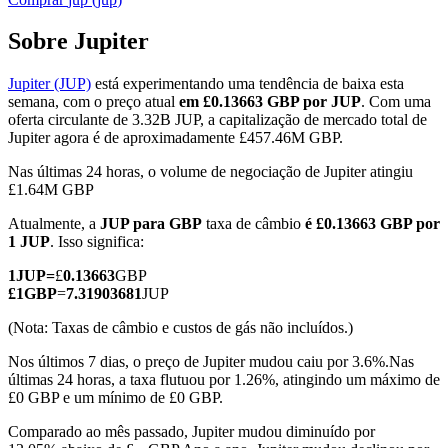
Sobre Jupiter
Jupiter (JUP)
está experimentando uma tendência de baixa esta
Futuros COIN-M
semana, com o preço atual
em £0.13663 GBP por JUP
. Com uma
oferta circulante de 3.32B JUP, a capitalização de mercado total de
Futuros de criptomoeda
Jupiter agora é de aproximadamente £457.46M GBP.
Nas últimas 24 horas, o volume de negociação de Jupiter atingiu
£1.64M GBP
TradFi
Atualmente, a
JUP para GBP
taxa de câmbio
é £0.13663 GBP por
Derivativos de ações, câmbio, metais preciosos e commodities
1 JUP
. Isso significa:
1
JUP
=
£
0.13663
GBP
£
1
GBP
=
7.31903681
JUP
(Nota: Taxas de câmbio e custos de gás não incluídos.)
Nos últimos 7 dias, o preço de Jupiter mudou caiu por 3.6%.
Nas
últimas 24 horas, a taxa flutuou por 1.26%, atingindo um máximo de
£0 GBP e um mínimo de £0 GBP.
Comparado ao mês passado, Jupiter mudou diminuído por
Futuros de USDC