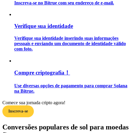
Inscreva-se no Bitrue com seu endereço de e-mail.
Guia
Guia para iniciantes em futuros
Verifique sua identidade
Verifique sua identidade inserindo suas informações
pessoais e enviando um documento de identidade válido
com foto.
Compre criptografia！
Estratégias de negociação
Use diversas opções de pagamento para comprar Solana
na Bitrue.
Aprenda como se manter lucrativo
Comece sua jornada cripto agora!
Inscreva-se
Conversões populares de sol para moedas