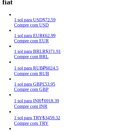
fiat
Ganhar
1
sol
para
USD
$
72.59
Compre com USD
1
sol
para
EUR
€
62.99
Compre com EUR
1
sol
para
BRL
R$
371.91
Compre com BRL
1
sol
para
RUB
₽
6024.5
Porquinho poderoso
Compre com RUB
Ganhe recompensas competitivas diariamente
1
sol
para
GBP
£
53.95
Compre com GBP
1
sol
para
INR
₹
6918.39
Compre com INR
1
sol
para
TRY
₺
3459.32
Compre com TRY