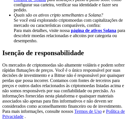
Share 500000 CASHCAT prize pool
configurar sua carteira, verificar sua identidade e fazer seu
pedido.
Quais são os ativos cripto semelhantes a Solana?
Se você está explorando criptomoedas com capitalizações de
mercado ou características comparáveis, confira:
Exclusive for BitMart Users
Para mais detalhes, visite nossa
página de ativos Solana
para
descobrir moedas relacionadas e altcoins por categoria ou
Register & Trade to Win 500,000 USDT
desempenho.
Isenção de responsabilidade
Precious Metals Trading Carnival
Os mercados de criptomoedas são altamente voláteis e podem sofrer
rápidas flutuações de preços. Você é o único responsável por suas
Trade Gold & Silver · 33,333 USDT Bonus
decisões de investimento e a Bitrue não é responsável por quaisquer
perdas que possa incorrer. Contamos com fontes de terceiros para
preços e outros dados relacionados às criptomoedas listadas acima e
não somos responsáveis por sua confiabilidade ou precisão. As
USDT New User Exclusive 10% APR
informações fornecidas nesta plataforma e quaisquer materiais
associados são apenas para fins informativos e não devem ser
USDT Flexible Staking | Daily Rewards
considerados como aconselhamento financeiro ou de investimento.
Para mais informações, consulte nossos
Termos de Uso
e
Política de
Privacidade
.