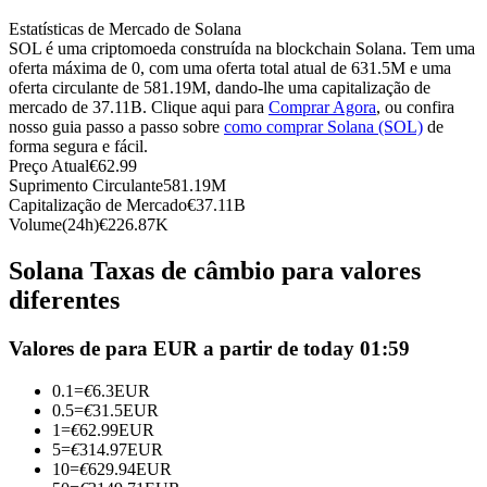
Futuros usando USDC como garantia
Estatísticas de Mercado de Solana
SOL é uma criptomoeda construída na blockchain Solana. Tem uma
oferta máxima de 0, com uma oferta total atual de 631.5M e uma
oferta circulante de 581.19M, dando-lhe uma capitalização de
mercado de 37.11B. Clique aqui para
Comprar Agora
, ou confira
nosso guia passo a passo sobre
como comprar Solana (SOL)
de
forma segura e fácil.
Preço Atual
€
62.99
Suprimento Circulante
581.19M
Capitalização de Mercado
€
37.11B
Volume(24h)
€
226.87K
Copiar Trading
Solana Taxas de câmbio para valores
Junte-se aos principais traders
diferentes
Valores de para EUR a partir de today 01:59
0.1
=
€
6.3
EUR
0.5
=
€
31.5
EUR
1
=
€
62.99
EUR
5
=
€
314.97
EUR
10
=
€
629.94
EUR