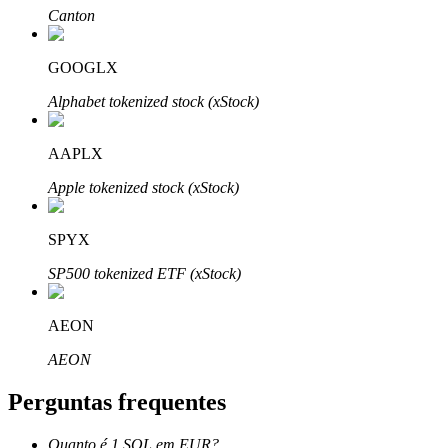
Canton
GOOGLX
Alphabet tokenized stock (xStock)
Parceiros Bitrue
AAPLX
Apple tokenized stock (xStock)
SPYX
SP500 tokenized ETF (xStock)
Afiliados Bitrue
AEON
Até 65% de comissões!
AEON
Perguntas frequentes
Quanto é 1 SOL em EUR?