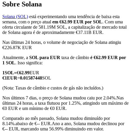
Sobre Solana
Solana (SOL)
está experimentando uma tendência de baixa esta
semana, com o preço atual
em €62.99 EUR por SOL
. Com uma
Futuros COIN-M
oferta circulante de 581.19M SOL, a capitalização de mercado total
de Solana agora é de aproximadamente €37.11B EUR.
Futuros de criptomoeda
Nas últimas 24 horas, o volume de negociação de Solana atingiu
€226.87K EUR
Atualmente, a
SOL para EUR
taxa de câmbio
é €62.99 EUR por
TradFi
1 SOL
. Isso significa:
Derivativos de ações, câmbio, metais preciosos e commodities
1
SOL
=
€
62.99
EUR
€
1
EUR
=
0.01587448
SOL
(Nota: Taxas de câmbio e custos de gás não incluídos.)
Nos últimos 7 dias, o preço de Solana mudou caiu por 2.04%.
Nas
últimas 24 horas, a taxa flutuou por 1.25%, atingindo um máximo de
€0 EUR e um mínimo de €0 EUR.
Comparado ao mês passado, Solana mudou diminuído por
8.14%.abaixo de €-- EUR.
Ano a ano, Solana mudou declinou por
Futuros de USDC
€-- EUR, marcando uma 56.99% diminuindo em valor.