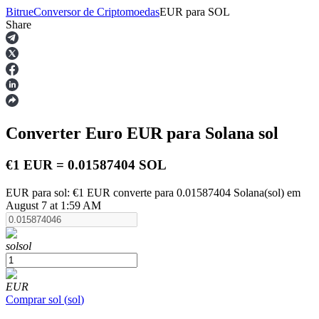
Bitrue
Conversor de Criptomoedas
EUR
para
SOL
Share
Futuros
Converter Euro
EUR
para Solana
sol
€1 EUR = 0.01587404 SOL
EUR para sol: €1 EUR converte para 0.01587404 Solana(sol) em
August 7 at 1:59 AM
Futuros de USDT
Futuros usando USDT como garantia
sol
sol
EUR
Comprar
sol
(
sol
)