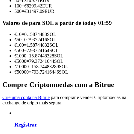
50
=
€
3149.71
EUR
Torne-se um Trader de Cópias
100
=
€
6299.42
EUR
500
=
€
31497.09
EUR
Desfrute da partilha de lucros e comissões de copy trading
Valores de para SOL a partir de today 01:59
€
10
=
0.15874483
SOL
€
50
=
0.79372416
SOL
€
100
=
1.58744832
SOL
€
500
=
7.93724164
SOL
€
1000
=
15.87448328
SOL
€
5000
=
79.37241644
SOL
€
10000
=
158.74483289
SOL
€
50000
=
793.72416446
SOL
Informação
Compre Criptomoedas com a Bitrue
Análise de big data, incluindo informações comerciais, etc.
Crie uma conta na Bitrue
para comprar e vender Criptomoedas na
exchange de cripto mais segura.
Registrar