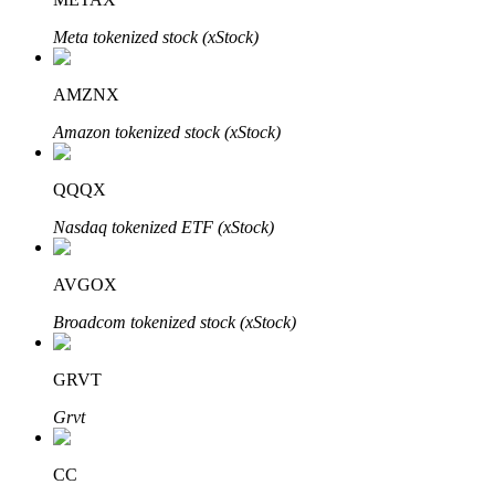
Meta tokenized stock (xStock)
AMZNX
Investimento Automático
Amazon tokenized stock (xStock)
Obtenha lucro a longo prazo e interesses flexíveis
QQQX
Nasdaq tokenized ETF (xStock)
AVGOX
Broadcom tokenized stock (xStock)
Aprenda a apostar
GRVT
Aprenda como ganhar renda passiva
Grvt
Bitrue
AI
CC