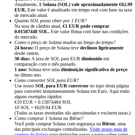
Atualmente,
1 Solana (SOL) vale aproximadamente €62.99
EUR.
Este valor é atualizado em tempo real com base na taxa
de mercado atual.
Quanto SOL posso obter por 1 EUR?
Na taxa de câmbio atual,
€1 EUR pode comprar
0.01587448 SOL.
Este valor flutua com base nas condições
Indicação
do mercado.
Como o preço de Solana mudou ao longo do tempo?
Convide um amigo para receber recompensas em dinheiro
24 horas:
O preço de Solana teve
declinou ligeiramente
desde ontem.
Deposit CASHCAT & Win
30 dias:
A taxa de SOL para EUR
diminuído
em
comparação com o mês passado.
1 ano:
Solana teve uma
diminuição significativa de preço
no último ano.
Como converter SOL para EUR?
Use nosso
SOL para EUR conversor
no topo desta página
para converter instantaneamente Solana em Euro. Aqui estão
alguns exemplos rápidos:
€10 EUR = 0.15874484 SOL
10 SOL = €629.94 EUR
(Todas as taxas mostradas são aproximadas e excluem taxas.)
Como comprar 1 Solana na Bitrue?
Você pode comprar Solana com segurança na
Bitrue
, uma
Deposit CASHCAT & Win
das principais exchanges centralizadas.
Visite nosso guia de
compra de Solana
para instruções passo a passo sobre como