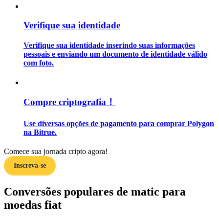
Guia
Verifique sua identidade
Guia para iniciantes em futuros
Verifique sua identidade inserindo suas informações
pessoais e enviando um documento de identidade válido
com foto.
Compre criptografia！
Use diversas opções de pagamento para comprar Polygon
na Bitrue.
Estratégias de negociação
Comece sua jornada cripto agora!
Aprenda como se manter lucrativo
Inscreva-se
Conversões populares de matic para
moedas fiat