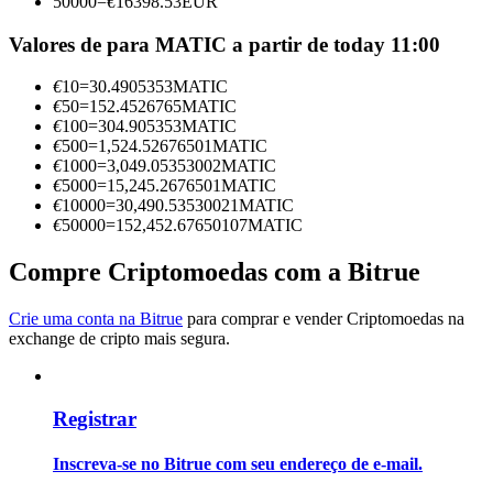
50000
=
€
16398.53
EUR
Torne-se um Trader de Cópias
Valores de para MATIC a partir de today 11:00
Desfrute da partilha de lucros e comissões de copy trading
€
10
=
30.4905353
MATIC
€
50
=
152.4526765
MATIC
€
100
=
304.905353
MATIC
€
500
=
1,524.52676501
MATIC
€
1000
=
3,049.05353002
MATIC
€
5000
=
15,245.2676501
MATIC
€
10000
=
30,490.53530021
MATIC
€
50000
=
152,452.67650107
MATIC
Compre Criptomoedas com a Bitrue
Informação
Análise de big data, incluindo informações comerciais, etc.
Crie uma conta na Bitrue
para comprar e vender Criptomoedas na
exchange de cripto mais segura.
Registrar
Inscreva-se no Bitrue com seu endereço de e-mail.