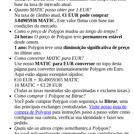
base na taxa de mercado atual.
Quanto MATIC posso obter por 1 EUR?
Na taxa de câmbio atual,
€1 EUR pode comprar
3.04905936 MATIC.
Este valor flutua com base nas
condições do mercado.
Como o preço de Polygon mudou ao longo do tempo?
Indicação
24 horas:
O preço de Polygon teve
permaneceu estável
desde ontem.
Convide um amigo para receber recompensas em dinheiro
1 ano:
Polygon teve uma
diminuição significativa de preço
no último ano.
BTC Welcome Rewards
Como converter MATIC para EUR?
Use nosso
MATIC para EUR conversor
no topo desta
página para converter instantaneamente Polygon em Euro.
Aqui estão alguns exemplos rápidos:
€10 EUR = 30.49059365 MATIC
10 MATIC = €3.28 EUR
(Todas as taxas mostradas são aproximadas e excluem taxas.)
Como comprar 1 Polygon na Bitrue?
Você pode comprar Polygon com segurança na
Bitrue
, uma
das principais exchanges centralizadas.
Visite nosso guia de
compra de Polygon
para instruções passo a passo sobre como
configurar sua carteira, verificar sua identidade e fazer seu
pedido.
BTC Welcome Rewards
Quais são os ativos cripto semelhantes a Polygon?
Se você está explorando criptomoedas com capitalizações de