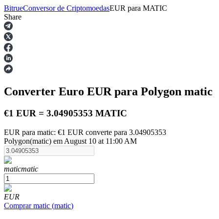
Bitrue
Conversor de Criptomoedas
EUR
para
MATIC
Share
Futuros
Converter Euro
EUR
para Polygon
matic
€1 EUR = 3.04905353 MATIC
EUR para matic: €1 EUR converte para 3.04905353
Polygon(matic) em August 10 at 11:00 AM
Futuros de USDT
Futuros usando USDT como garantia
matic
matic
EUR
Comprar
matic
(
matic
)