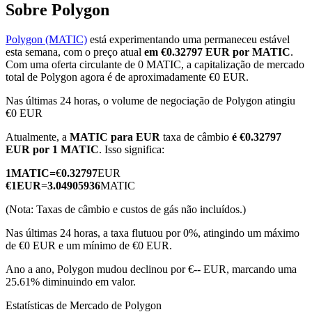
Sobre Polygon
Polygon (MATIC)
está experimentando uma permaneceu estável
esta semana, com o preço atual
em €0.32797 EUR por MATIC
.
Futuros COIN-M
Com uma oferta circulante de 0 MATIC, a capitalização de mercado
total de Polygon agora é de aproximadamente €0 EUR.
Futuros de criptomoeda
Nas últimas 24 horas, o volume de negociação de Polygon atingiu
€0 EUR
Atualmente, a
MATIC para EUR
taxa de câmbio
é €0.32797
TradFi
EUR por 1 MATIC
. Isso significa:
Derivativos de ações, câmbio, metais preciosos e commodities
1
MATIC
=
€
0.32797
EUR
€
1
EUR
=
3.04905936
MATIC
(Nota: Taxas de câmbio e custos de gás não incluídos.)
Nas últimas 24 horas, a taxa flutuou por 0%, atingindo um máximo
de €0 EUR e um mínimo de €0 EUR.
Ano a ano, Polygon mudou declinou por €-- EUR, marcando uma
25.61% diminuindo em valor.
Futuros de USDC
Estatísticas de Mercado de Polygon