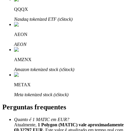
QQQX
Nasdaq tokenized ETF (xStock)
AEON
Parceiros Bitrue
AEON
AMZNX
Amazon tokenized stock (xStock)
METAX
Afiliados Bitrue
Meta tokenized stock (xStock)
Até 65% de comissões!
Perguntas frequentes
Quanto é 1 MATIC em EUR?
Atualmente,
1 Polygon (MATIC) vale aproximadamente
€0.32797 EUR.
Este valor é atualizado em tempo real com