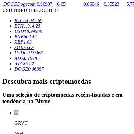
DOGE
Dogecoin
0.06987
6.65
0.06046
0.35523
5.7
USD
INR
EUR
BRL
RUB
TRY
Bloqueios de BTR
BTC
64,945.69
ETH
1,914.25
Investimentos exclusivos para titulares de BTR
USDT
0.99908
BNB
604.42
XRP
1.03
SOL
76.63
USDC
0.99968
ADA
0.19483
AVAX
6.52
DOGE
0.06987
Descubra mais criptomoedas
Empréstimos
Uma seleção de criptomoedas recém-listadas e em
Serviço de empréstimo apoiado por criptografia
tendência na
Bitrue
.
GRVT
Grvt