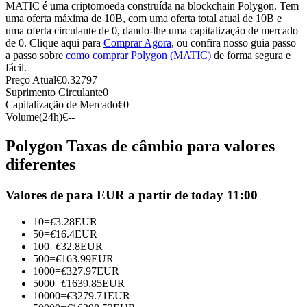
MATIC é uma criptomoeda construída na blockchain Polygon. Tem
Futuros usando USDC como garantia
uma oferta máxima de 10B, com uma oferta total atual de 10B e
uma oferta circulante de 0, dando-lhe uma capitalização de mercado
de 0. Clique aqui para
Comprar Agora
, ou confira nosso guia passo
a passo sobre
como comprar Polygon (MATIC)
de forma segura e
fácil.
Preço Atual
€
0.32797
Suprimento Circulante
0
Capitalização de Mercado
€
0
Volume(24h)
€
--
Polygon Taxas de câmbio para valores
Copiar Trading
diferentes
Junte-se aos principais traders
Valores de para EUR a partir de today 11:00
10
=
€
3.28
EUR
50
=
€
16.4
EUR
100
=
€
32.8
EUR
500
=
€
163.99
EUR
1000
=
€
327.97
EUR
5000
=
€
1639.85
EUR
10000
=
€
3279.71
EUR