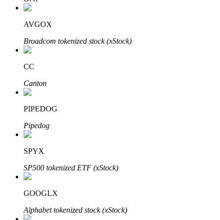
AVGOX
Broadcom tokenized stock (xStock)
Investimento Automático
Obtenha lucro a longo prazo e interesses flexíveis
CC
Canton
PIPEDOG
Pipedog
SPYX
Aprenda a apostar
SP500 tokenized ETF (xStock)
Aprenda como ganhar renda passiva
GOOGLX
Bitrue
AI
Alphabet tokenized stock (xStock)