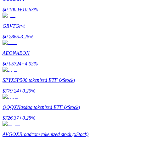
Bitrue
AI
$
0.1009
+
10.63
%
GRVT
Grvt
$
0.2865
-3.26
%
AEON
AEON
Bitruści Partnerzy
$
0.05724
+
4.03
%
SPYX
SP500 tokenized ETF (xStock)
$
779.24
+
0.20
%
QQQX
Nasdaq tokenized ETF (xStock)
$
726.37
+
0.25
%
Afiliaci Bitrue
Aż do 65% prowizji!
AVGOX
Broadcom tokenized stock (xStock)