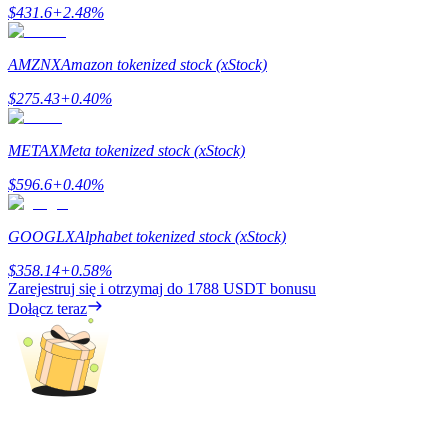
$
431.6
+
2.48
%
AMZNX
Amazon tokenized stock (xStock)
$
275.43
+
0.40
%
METAX
Meta tokenized stock (xStock)
Polecaj
$
596.6
+
0.40
%
Zaproś przyjaciela, aby otrzymać nagrody pieniężne
BTC Welcome Rewards
GOOGLX
Alphabet tokenized stock (xStock)
$
358.14
+
0.58
%
Zarejestruj się i otrzymaj do
1788 USDT
bonusu
Dołącz teraz