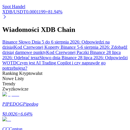
Spot Handel
XDB/USDT
0.0001199
+
81.94
%
Wiadomości XDB Chain
Binance Słowo Dnia 5 do 6 sierpnia 2026: Odpowiedzi na
Automatyczna inwestycja
dzisiaj
Kod Czerwonej Koperty Binance 5-6 sierpnia 2026: Zdobądź
Zdobądź długoterminowy zysk i elastyczne zainteresowania
dzisiaj darmowe punkty
Kod Czerwonej Paczki Binance 28 lipca
2026: Odebrać teraz
Słowo dnia Binance 28 lipca 2026: Odpowiedzi
WOTD
Czym jest AI Trading Copilot i czy naprawdę go
potrzebujesz?
Ranking Kryptowalut
Nowe Listy
Trendy
Zwyżkowicze
PIPEDOG
Pipedog
Naucz się stakingu
$
0.0026
+
6.64
%
Dowiedz się, jak uzyskać dochód pasywny
CC
Canton