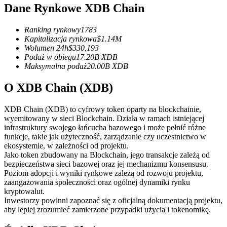
Kontrakty terminowe na USDC
Dane Rynkowe XDB Chain
Kontrakty futures wykorzystujące USDC jako zabezpieczenie
Ranking rynkowy
1783
Kapitalizacja rynkowa
$
1.14M
Wolumen 24h
$
330,193
Podaż w obiegu
17.20B
XDB
Maksymalna podaż
20.00B
XDB
O XDB Chain (XDB)
XDB Chain (XDB) to cyfrowy token oparty na blockchainie,
wyemitowany w sieci Blockchain. Działa w ramach istniejącej
Kopiowanie Transakcji
infrastruktury swojego łańcucha bazowego i może pełnić różne
funkcje, takie jak użyteczność, zarządzanie czy uczestnictwo w
Dołącz do najlepszych traderów
ekosystemie, w zależności od projektu.
Jako token zbudowany na Blockchain, jego transakcje zależą od
bezpieczeństwa sieci bazowej oraz jej mechanizmu konsensusu.
Poziom adopcji i wyniki rynkowe zależą od rozwoju projektu,
zaangażowania społeczności oraz ogólnej dynamiki rynku
kryptowalut.
Inwestorzy powinni zapoznać się z oficjalną dokumentacją projektu,
aby lepiej zrozumieć zamierzone przypadki użycia i tokenomikę.