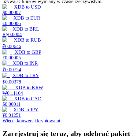
używając kursów wymiany w czasie rzeczywistym.
XDB
to
USD
$
0.00007
XDB
to
EUR
Zarabiać
€
0.00006
XDB
to
BRL
R$
0.0004
XDB
to
RUB
₽
0.00646
XDB
to
GBP
£
0.00005
XDB
to
INR
₹
0.00754
XDB
to
TRY
₺
0.00378
Mocna Świnka
XDB
to
KRW
₩
0.11164
Codziennie zdobywaj konkurencyjne nagrody
XDB
to
CAD
$
0.00011
XDB
to
JPY
¥
0.01251
Więcej konwersji kryptowalut
Zarejestruj się teraz, aby odebrać pakiet