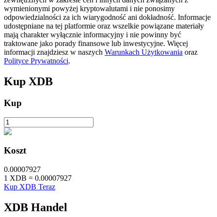
wymienionymi powyżej kryptowalutami i nie ponosimy
odpowiedzialności za ich wiarygodność ani dokładność. Informacje
udostępniane na tej platformie oraz wszelkie powiązane materiały
mają charakter wyłącznie informacyjny i nie powinny być
traktowane jako porady finansowe lub inwestycyjne. Więcej
informacji znajdziesz w naszych
Warunkach Użytkowania
oraz
Blokady BTR
Polityce Prywatności
.
Ekskluzywne inwestycje dla posiadaczy BTR
Kup
XDB
Kup
Koszt
0.00007927
Pożyczki
1
XDB
=
0.00007927
Kup XDB Teraz
Usługa pożyczek wspieranych kryptowalutami
XDB
Handel