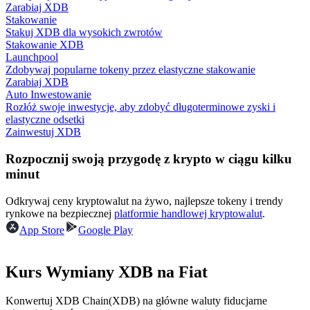
Zarabiaj XDB
Stakowanie
Stakuj XDB dla wysokich zwrotów
Stakowanie XDB
Przewodnik
Launchpool
Zdobywaj popularne tokeny przez elastyczne stakowanie
Przewodnik dla początkujących dotyczący kontraktów futures
Zarabiaj XDB
Auto Inwestowanie
Rozłóż swoje inwestycje, aby zdobyć długoterminowe zyski i
elastyczne odsetki
Zainwestuj XDB
Rozpocznij swoją przygodę z krypto w ciągu kilku
minut
Odkrywaj ceny kryptowalut na żywo, najlepsze tokeny i trendy
rynkowe na bezpiecznej
platformie handlowej kryptowalut
.
Strategie handlowe
App Store
Google Play
Dowiedz się, jak zachować rentowność
Kurs Wymiany XDB na Fiat
Konwertuj XDB Chain(XDB) na główne waluty fiducjarne