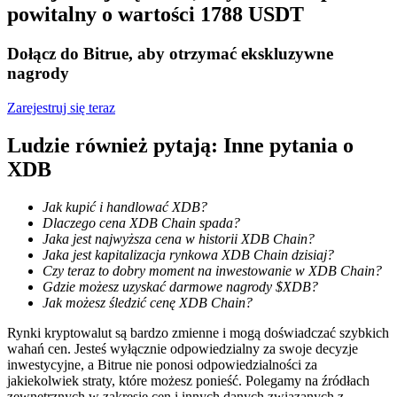
powitalny o wartości 1788 USDT
Dołącz do Bitrue, aby otrzymać ekskluzywne
Stawianie
nagrody
Wysokie zyski i natychmiastowy dostęp
Zarejestruj się teraz
Ludzie również pytają: Inne pytania o
XDB
Jak kupić i handlować XDB?
Dlaczego cena XDB Chain spada?
Jaka jest najwyższa cena w historii XDB Chain?
Jaka jest kapitalizacja rynkowa XDB Chain dzisiaj?
Czy teraz to dobry moment na inwestowanie w XDB Chain?
Launchpool
Gdzie możesz uzyskać darmowe nagrody $XDB?
Jak możesz śledzić cenę XDB Chain?
Elastyczne stawianie zakładów, aby zarabiać na popularnych
tokenach
Rynki kryptowalut są bardzo zmienne i mogą doświadczać szybkich
wahań cen. Jesteś wyłącznie odpowiedzialny za swoje decyzje
inwestycyjne, a Bitrue nie ponosi odpowiedzialności za
jakiekolwiek straty, które możesz ponieść. Polegamy na źródłach
zewnętrznych w zakresie cen i innych danych związanych z