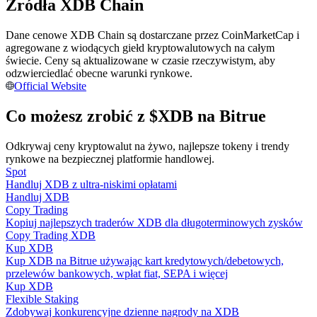
Źródła XDB Chain
Zostań traderem kopiującym
Dane cenowe XDB Chain są dostarczane przez CoinMarketCap i
Ciesz się podziałem zysków i prowizjami z kopiowania
agregowane z wiodących giełd kryptowalutowych na całym
transakcji
świecie. Ceny są aktualizowane w czasie rzeczywistym, aby
odzwierciedlać obecne warunki rynkowe.
Official Website
Co możesz zrobić z $XDB na Bitrue
Odkrywaj ceny kryptowalut na żywo, najlepsze tokeny i trendy
rynkowe na bezpiecznej platformie handlowej.
Spot
Handluj XDB z ultra-niskimi opłatami
Handluj XDB
Informacja
Copy Trading
Kopiuj najlepszych traderów XDB dla długoterminowych zysków
Analiza Big Data, w tym informacje handlowe itp.
Copy Trading XDB
Kup XDB
Kup XDB na Bitrue używając kart kredytowych/debetowych,
przelewów bankowych, wpłat fiat, SEPA i więcej
Kup XDB
Flexible Staking
Zdobywaj konkurencyjne dzienne nagrody na XDB