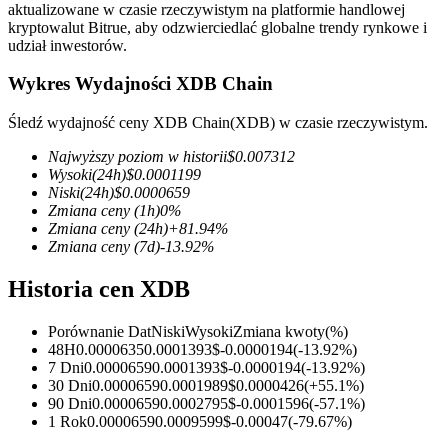
aktualizowane w czasie rzeczywistym na platformie handlowej
kryptowalut Bitrue, aby odzwierciedlać globalne trendy rynkowe i
udział inwestorów.
Wykres Wydajności XDB Chain
Kontrakty terminowe COIN-M
Śledź wydajność ceny XDB Chain(XDB) w czasie rzeczywistym.
Kontrakty terminowe na kryptowaluty
Najwyższy poziom w historii
$
0.007312
Wysoki
(24h)
$
0.0001199
Niski
(24h)
$
0.0000659
TradFi
Zmiana ceny
(1h)
0
%
Zmiana ceny
(24h)
+
81.94
%
Instrumenty pochodne na akcje, forex, metale szlachetne i
Zmiana ceny
(7d)
-13.92
%
towary
Historia cen XDB
Porównanie Dat
Niski
Wysoki
Zmiana kwoty
(%)
48H
0.0000635
0.0001393
$
-0.0000194
(
-13.92
%)
7 Dni
0.0000659
0.0001393
$
-0.0000194
(
-13.92
%)
30 Dni
0.0000659
0.0001989
$
0.0000426
(
+
55.1
%)
90 Dni
0.0000659
0.0002795
$
-0.0001596
(
-57.1
%)
1 Rok
0.0000659
0.0009599
$
-0.00047
(
-79.67
%)