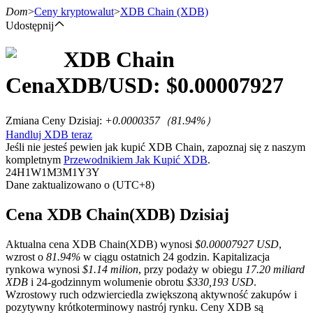
Dom
>
Ceny kryptowalut
>
XDB Chain
(XDB)
Udostępnij
XDB Chain
Kontrakty terminowe
Cena
XDB
/USD: $
0.00007927
Zmiana Ceny Dzisiaj
:
+0.0000357
（
81.94
%）
Handluj XDB teraz
Jeśli nie jesteś pewien jak kupić XDB Chain, zapoznaj się z naszym
kompletnym
Przewodnikiem Jak Kupić XDB
.
24H
1W
1M
3M
1Y
3Y
Dane zaktualizowano o (UTC+8)
Kontrakty terminowe na USDT
Cena XDB Chain(XDB) Dzisiaj
Kontrakty futures wykorzystujące USDT jako zabezpieczenie
Aktualna cena XDB Chain(XDB) wynosi
$0.00007927 USD
,
wzrost o
81.94%
w ciągu ostatnich 24 godzin. Kapitalizacja
rynkowa wynosi
$1.14 milion
, przy podaży w obiegu
17.20 miliard
XDB
i 24-godzinnym wolumenie obrotu
$330,193 USD
.
Wzrostowy ruch odzwierciedla zwiększoną aktywność zakupów i
pozytywny krótkoterminowy nastrój rynku. Ceny XDB są