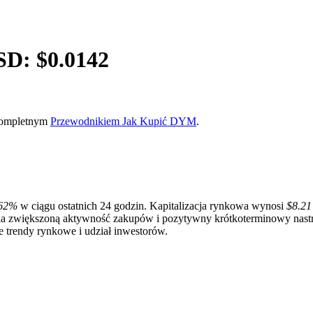
SD: $
0.0142
 kompletnym
Przewodnikiem Jak Kupić DYM
.
.62%
w ciągu ostatnich 24 godzin. Kapitalizacja rynkowa wynosi
$8.21
la zwiększoną aktywność zakupów i pozytywny krótkoterminowy nast
e trendy rynkowe i udział inwestorów.