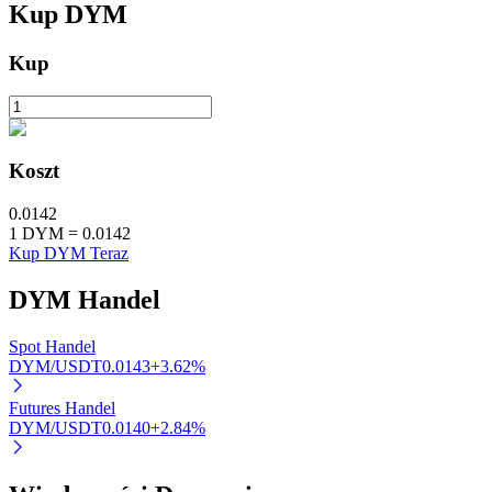
Kup
DYM
Stawianie
Kup
Wysokie zyski i natychmiastowy dostęp
Koszt
0.0142
1
DYM
=
0.0142
Kup DYM Teraz
DYM
Handel
Launchpool
Elastyczne stawianie zakładów, aby zarabiać na popularnych t
Spot Handel
DYM/USDT
0.0143
+
3.62
%
Futures Handel
DYM/USDT
0.0140
+
2.84
%