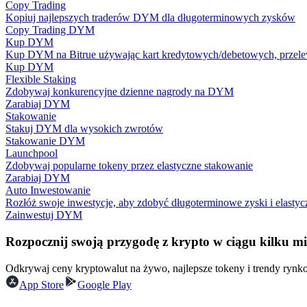
Copy Trading
Zostań traderem kopiującym
Kopiuj najlepszych traderów DYM dla długoterminowych zysków
Copy Trading DYM
Ciesz się podziałem zysków i prowizjami z kopiowania transak
Kup DYM
Kup DYM na Bitrue używając kart kredytowych/debetowych, przele
Kup DYM
Flexible Staking
Zdobywaj konkurencyjne dzienne nagrody na DYM
Zarabiaj DYM
Stakowanie
Stakuj DYM dla wysokich zwrotów
Stakowanie DYM
Launchpool
Zdobywaj popularne tokeny przez elastyczne stakowanie
Informacja
Zarabiaj DYM
Auto Inwestowanie
Analiza Big Data, w tym informacje handlowe itp.
Rozłóż swoje inwestycje, aby zdobyć długoterminowe zyski i elastyc
Zainwestuj DYM
Rozpocznij swoją przygodę z krypto w ciągu kilku m
Odkrywaj ceny kryptowalut na żywo, najlepsze tokeny i trendy ryn
App Store
Google Play