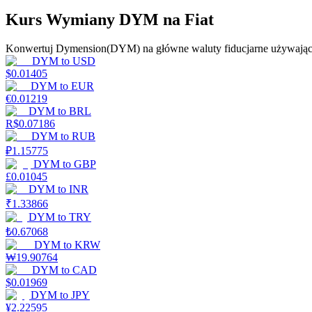
Kurs Wymiany DYM na Fiat
Przewodnik
Konwertuj Dymension(DYM) na główne waluty fiducjarne używając
Przewodnik dla początkujących dotyczący kontraktów futures
DYM
to
USD
$
0.01405
DYM
to
EUR
€
0.01219
DYM
to
BRL
R$
0.07186
DYM
to
RUB
₽
1.15775
DYM
to
GBP
£
0.01045
DYM
to
INR
Strategie handlowe
₹
1.33866
DYM
to
TRY
Dowiedz się, jak zachować rentowność
₺
0.67068
DYM
to
KRW
₩
19.90764
DYM
to
CAD
$
0.01969
DYM
to
JPY
¥
2.22595