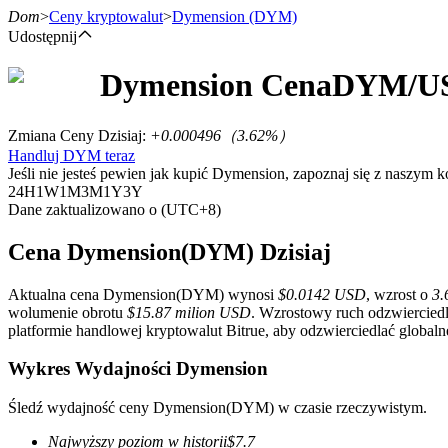
Dom
>
Ceny kryptowalut
>
Dymension
(DYM)
Udostępnij
Dymension
Cena
DYM
/U
Kontrakty terminowe
Zmiana Ceny Dzisiaj
:
+0.000496
（
3.62
%）
Handluj DYM teraz
Jeśli nie jesteś pewien jak kupić Dymension, zapoznaj się z naszym
24H
1W
1M
3M
1Y
3Y
Dane zaktualizowano o (UTC+8)
Cena Dymension(DYM) Dzisiaj
Aktualna cena Dymension(DYM) wynosi
$0.0142 USD
, wzrost o
3
Kontrakty terminowe na USDT
wolumenie obrotu
$15.87 milion USD
. Wzrostowy ruch odzwiercied
platformie handlowej kryptowalut Bitrue, aby odzwierciedlać globaln
Kontrakty futures wykorzystujące USDT jako zabezpieczenie
Wykres Wydajności Dymension
Śledź wydajność ceny Dymension(DYM) w czasie rzeczywistym.
Najwyższy poziom w historii
$
7.7