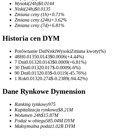
Wysoki
(24h)
$
0.0144
Niski
(24h)
$
0.0135
Zmiana ceny
(1h)
+
0.71
%
Zmiana ceny
(24h)
+
3.62
%
Zmiana ceny
(7d)
+
6.81
%
Kontrakty terminowe COIN-M
Historia cen DYM
Kontrakty terminowe na kryptowaluty
Porównanie Dat
Niski
Wysoki
Zmiana kwoty
(%)
48H
0.0135
0.0143
$
0.0006
(
+
4.44
%)
TradFi
7 Dni
0.0132
0.0143
$
0.0009
(
+
6.81
%)
30 Dni
0.0132
0.017
$
-0.0009
(
-6
%)
Instrumenty pochodne na akcje, forex, metale szlachetne i towa
90 Dni
0.0132
0.03
$
-0.0119
(
-45.76
%)
1 Rok
0.0132
0.274
$
-0.2389
(
-94.42
%)
Dane Rynkowe Dymension
Ranking rynkowy
975
Kapitalizacja rynkowa
$
8.21M
Wolumen 24h
$
15.87M
Podaż w obiegu
585.04M
DYM
Maksymalna podaż
1.02B
DYM
Kontrakty terminowe na USDC