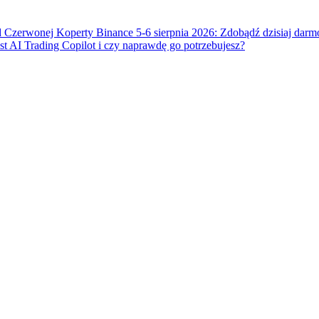
 Czerwonej Koperty Binance 5-6 sierpnia 2026: Zdobądź dzisiaj dar
t AI Trading Copilot i czy naprawdę go potrzebujesz?