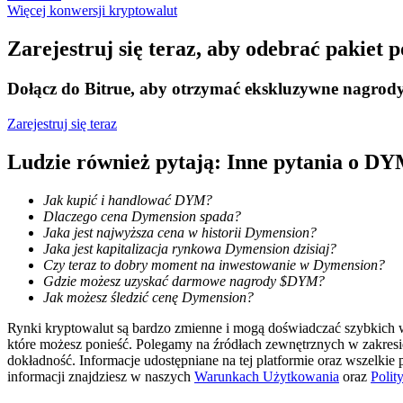
Więcej konwersji kryptowalut
Zarabiać
Zarejestruj się teraz, aby odebrać pakiet
Dołącz do Bitrue, aby otrzymać ekskluzywne nagrod
Zarejestruj się teraz
Ludzie również pytają: Inne pytania o D
Jak kupić i handlować DYM?
Dlaczego cena Dymension spada?
Mocna Świnka
Jaka jest najwyższa cena w historii Dymension?
Jaka jest kapitalizacja rynkowa Dymension dzisiaj?
Codziennie zdobywaj konkurencyjne nagrody
Czy teraz to dobry moment na inwestowanie w Dymension?
Gdzie możesz uzyskać darmowe nagrody $DYM?
Jak możesz śledzić cenę Dymension?
Rynki kryptowalut są bardzo zmienne i mogą doświadczać szybkich wa
które możesz ponieść. Polegamy na źródłach zewnętrznych w zakres
dokładność. Informacje udostępniane na tej platformie oraz wszelkie
informacji znajdziesz w naszych
Warunkach Użytkowania
oraz
Polit