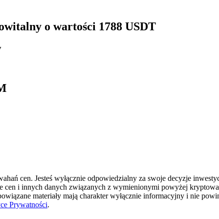
 powitalny o wartości 1788 USDT
y
YM
hań cen. Jesteś wyłącznie odpowiedzialny za swoje decyzje inwestycyj
ie cen i innych danych związanych z wymienionymi powyżej kryptowal
 powiązane materiały mają charakter wyłącznie informacyjny i nie pow
yce Prywatności
.