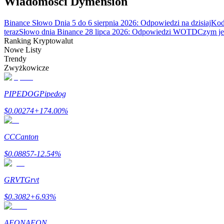
Wiadomości Dymension
Binance Słowo Dnia 5 do 6 sierpnia 2026: Odpowiedzi na dzisiaj
Kod
Blokady BTR
teraz
Słowo dnia Binance 28 lipca 2026: Odpowiedzi WOTD
Czym jes
Ranking Kryptowalut
Ekskluzywne inwestycje dla posiadaczy BTR
Nowe Listy
Trendy
Zwyżkowicze
PIPEDOG
Pipedog
$
0.00274
+
174.00
%
CC
Canton
Pożyczki
$
0.08857
-12.54
%
Usługa pożyczek wspieranych kryptowalutami
GRVT
Grvt
$
0.3082
+
6.93
%
AEON
AEON