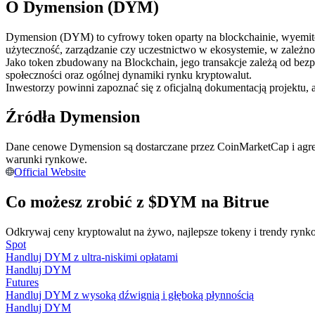
O Dymension (DYM)
Kontrakty futures wykorzystujące USDC jako zabezpieczenie
Dymension (DYM) to cyfrowy token oparty na blockchainie, wyemitowa
użyteczność, zarządzanie czy uczestnictwo w ekosystemie, w zależnoś
Jako token zbudowany na Blockchain, jego transakcje zależą od bez
społeczności oraz ogólnej dynamiki rynku kryptowalut.
Inwestorzy powinni zapoznać się z oficjalną dokumentacją projektu, 
Źródła Dymension
Dane cenowe Dymension są dostarczane przez CoinMarketCap i agre
Kopiowanie Transakcji
warunki rynkowe.
Official Website
Dołącz do najlepszych traderów
Co możesz zrobić z $DYM na Bitrue
Odkrywaj ceny kryptowalut na żywo, najlepsze tokeny i trendy rynko
Spot
Handluj DYM z ultra-niskimi opłatami
Handluj DYM
Futures
Handluj DYM z wysoką dźwignią i głęboką płynnością
Handluj DYM