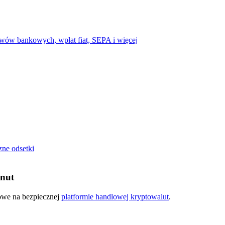
cji
wów bankowych, wpłat fiat, SEPA i więcej
zne odsetki
inut
kowe na bezpiecznej
platformie handlowej kryptowalut
.