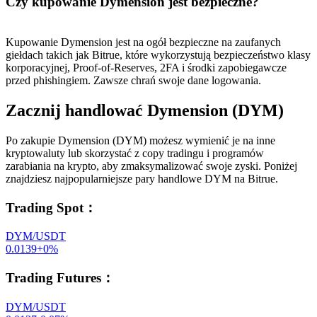
Czy kupowanie Dymension jest bezpieczne?
Kupowanie Dymension jest na ogół bezpieczne na zaufanych
giełdach takich jak Bitrue, które wykorzystują bezpieczeństwo klasy
korporacyjnej, Proof-of-Reserves, 2FA i środki zapobiegawcze
przed phishingiem. Zawsze chrań swoje dane logowania.
Zacznij handlować Dymension (DYM)
Po zakupie Dymension (DYM) możesz wymienić je na inne
kryptowaluty lub skorzystać z copy tradingu i programów
zarabiania na krypto, aby zmaksymalizować swoje zyski. Poniżej
znajdziesz najpopularniejsze pary handlowe DYM na Bitrue.
Trading Spot
：
DYM/USDT
0.0139
+
0
%
Trading Futures
：
DYM/USDT