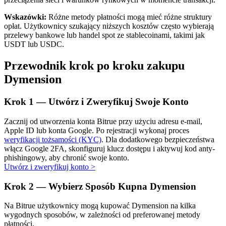
Wskazówki:
Różne metody płatności mogą mieć różne struktury
opłat. Użytkownicy szukający niższych kosztów często wybierają
przelewy bankowe lub handel spot ze stablecoinami, takimi jak
USDT lub USDC.
Przewodnik krok po kroku zakupu
Automatyczna inwestycja
Dymension
Zdobądź długoterminowy zysk i elastyczne zainteresowania
Krok
1 —
Utwórz i Zweryfikuj Swoje Konto
Zacznij od utworzenia konta Bitrue przy użyciu adresu e-mail,
Apple ID lub konta Google. Po rejestracji wykonaj proces
weryfikacji tożsamości (KYC)
. Dla dodatkowego bezpieczeństwa
włącz Google 2FA, skonfiguruj klucz dostępu i aktywuj kod anty-
phishingowy, aby chronić swoje konto.
Utwórz i zweryfikuj konto
>
Krok
2 —
Wybierz Sposób Kupna Dymension
Naucz się stakingu
Na Bitrue użytkownicy mogą kupować Dymension na kilka
Dowiedz się, jak uzyskać dochód pasywny
wygodnych sposobów, w zależności od preferowanej metody
płatności.