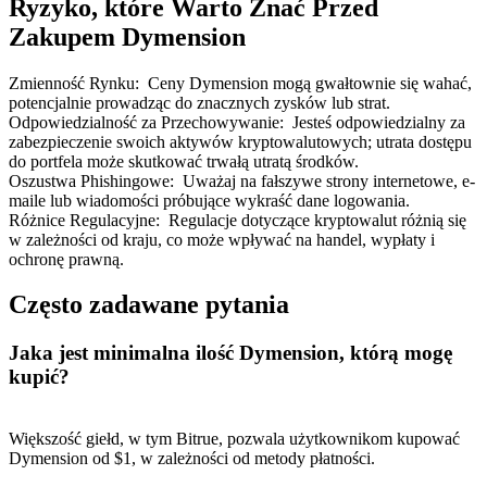
Ryzyko, które Warto Znać Przed
Zakupem Dymension
Zmienność Rynku
:
Ceny Dymension mogą gwałtownie się wahać,
potencjalnie prowadząc do znacznych zysków lub strat.
Odpowiedzialność za Przechowywanie
:
Jesteś odpowiedzialny za
zabezpieczenie swoich aktywów kryptowalutowych; utrata dostępu
do portfela może skutkować trwałą utratą środków.
Oszustwa Phishingowe
:
Uważaj na fałszywe strony internetowe, e-
maile lub wiadomości próbujące wykraść dane logowania.
Różnice Regulacyjne
:
Regulacje dotyczące kryptowalut różnią się
w zależności od kraju, co może wpływać na handel, wypłaty i
ochronę prawną.
Często zadawane pytania
Jaka jest minimalna ilość Dymension, którą mogę
kupić?
Większość giełd, w tym Bitrue, pozwala użytkownikom kupować
Dymension od $1, w zależności od metody płatności.