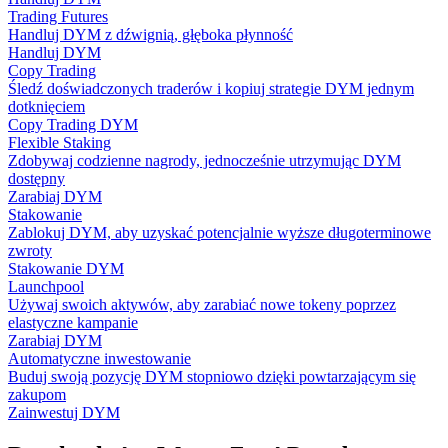
Trading Futures
Handluj DYM z dźwignią, głęboka płynność
Handluj DYM
Copy Trading
Śledź doświadczonych traderów i kopiuj strategie DYM jednym
dotknięciem
Copy Trading DYM
Flexible Staking
Zdobywaj codzienne nagrody, jednocześnie utrzymując DYM
dostępny
Zarabiaj DYM
Stakowanie
Zablokuj DYM, aby uzyskać potencjalnie wyższe długoterminowe
zwroty
Stakowanie DYM
Launchpool
Używaj swoich aktywów, aby zarabiać nowe tokeny poprzez
elastyczne kampanie
Zarabiaj DYM
Automatyczne inwestowanie
Buduj swoją pozycję DYM stopniowo dzięki powtarzającym się
zakupom
Zainwestuj DYM