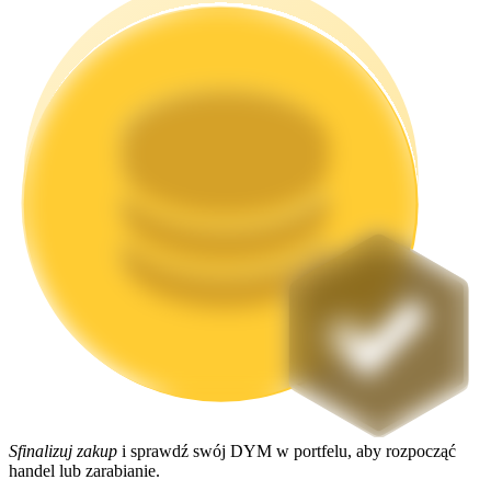
Stawianie
Wysokie zyski i natychmiastowy dostęp
Launchpool
Elastyczne stawianie zakładów, aby zarabiać na popularnych
tokenach
Sfinalizuj zakup
i sprawdź swój DYM w portfelu, aby rozpocząć
handel lub zarabianie.