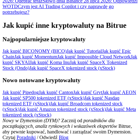
2026: Odebrać teraz
Słowo dnia Binance 28 lipca 2026: Odpowiedzi
WOTD
Czym jest AI Trading Copilot i czy naprawdę go
potrzebujesz?
Jak kupić inne kryptowaluty na Bitrue
Najpopularniejsze kryptowaluty
Jak kupić BICONOMY (BICO)
Jak kupić Tutorial
Jak kupić Epic
Chain
Jak kupić Momentum
Jak kupić Impossible Cloud Network
Jak
kupić SKYAI
Jak kupić Koma Inu
Jak kupić SpaceX Tokenized
Stock (Ondo)
Jak kupić SpaceX tokenized stock (xStock)
Nowo notowane kryptowaluty
Jak kupić Pipedog
Jak kupić Canton
Jak kupić Grvt
Jak kupić AEON
Jak kupić SP500 tokenized ETF (xStock)
Jak kupić Nasdaq
tokenized ETF (xStock)
Jak kupić Broadcom tokenized stock
(xStock)
Jak kupić Amazon tokenized stock (xStock)
Jak kupić Meta
tokenized stock (xStock)
Nowy w Dymension (DYM)?
Zacznij od
poradników dla
początkujących, analiz rynkowych i wskazówek ekspertów
Bitrue,
aby pewnie kupować, handlować i zarządzać swoim Dymension.
Czytaj
Poradniki
/ Odwiedź
Blog