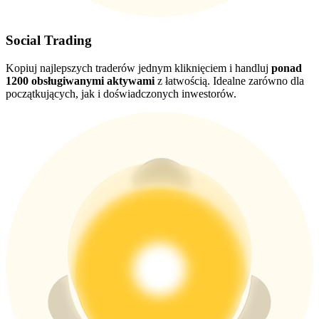
Social Trading
USDT New User Exclusive 10% APR
USDT Flexible Staking | Daily Rewards
Kopiuj najlepszych traderów jednym kliknięciem i handluj
ponad
1200 obsługiwanymi aktywami
z łatwością. Idealne zarówno dla
początkujących, jak i doświadczonych inwestorów.
BTC New User Exclusive: 6.5% APR
BTC Flexible Staking | Daily Rewards
Więcej wydarzeń