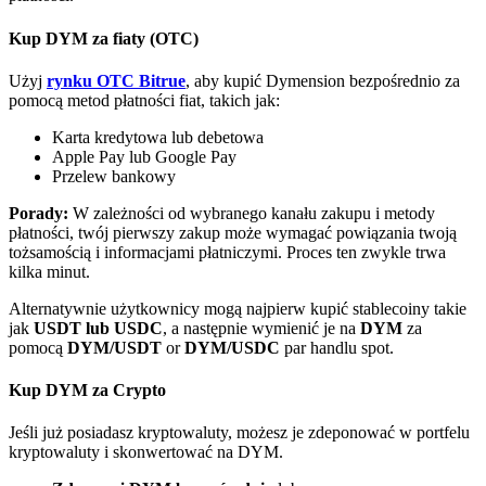
Bitrue
AI
Kup DYM za fiaty (OTC)
Użyj
rynku OTC Bitrue
, aby kupić Dymension bezpośrednio za
pomocą metod płatności fiat, takich jak:
Karta kredytowa lub debetowa
Apple Pay lub Google Pay
Przelew bankowy
Bitruści Partnerzy
Porady:
W zależności od wybranego kanału zakupu i metody
płatności, twój pierwszy zakup może wymagać powiązania twoją
tożsamością i informacjami płatniczymi. Proces ten zwykle trwa
kilka minut.
Alternatywnie użytkownicy mogą najpierw kupić stablecoiny takie
jak
USDT lub USDC
, a następnie wymienić je na
DYM
za
pomocą
DYM/USDT
or
DYM/USDC
par handlu spot.
Kup DYM za Crypto
Afiliaci Bitrue
Jeśli już posiadasz kryptowaluty, możesz je zdeponować w portfelu
Aż do 65% prowizji!
kryptowaluty i skonwertować na DYM.