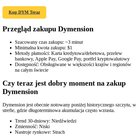
Kup DYM Teraz
Przegląd zakupu Dymension
Kontrakty terminowe COIN-M
Kontrakty terminowe na kryptowaluty
Szacowany czas zakupu
:
~3 minut
Minimalna kwota zakupu
:
$1
Metody płatności
:
Karta kredytowa/debetowa, przelew
bankowy, Apple Pay, Google Pay, portfel kryptowalutowy
TradFi
Dostępność
:
Obsługiwane w większości krajów i regionów
na całym świecie
Instrumenty pochodne na akcje, forex, metale szlachetne i
towary
Czy teraz jest dobry moment na zakup
Dymension
Dymension jest obecnie notowany poniżej historycznego szczytu, w
strefie, gdzie długoterminowa akumulacja często wzrasta.
Trend 30-dniowy
:
Niedźwiedzi
Zmienność
:
Niski
Nastroje rynkowe
:
Strach