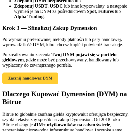
Zdeponuj DYM bezpośrednio
lub
Zdeponuj USDT, USDC
lub inne kryptowaluty, a następnie
wymień je na DYM za pośrednictwem
Spot
,
Futures
lub
Alpha Trading
.
Krok
3 —
Sfinalizuj Zakup Dymension
Po wybraniu preferowanej metody płatności lub pary handlowej,
wprowadź ilość DYM, którą chcesz kupić i potwierdź transakcję.
Polecaj
Po zrealizowaniu zlecenia
Twój DYM pojawi się w portfelu
Zaproś przyjaciela, aby otrzymać nagrody pieniężne
giełdowym
, gdzie może być przechowywany, handlowany lub
wypłacony do zewnętrznego portfela.
BTC Welcome Rewards
Zacznij handlować DYM
Dlaczego Kupować Dymension (DYM) na
Bitrue
Bitrue to globalnie zaufana giełda kryptowalut oferująca bezpieczny,
szybki i elastyczny sposób na zakup Dymension. Od 2018 roku
Bitrue obsługuje
41M+ użytkowników na całym świecie
,
zapewniając niezawodną infrastrukturę handlową i szeroką gamę