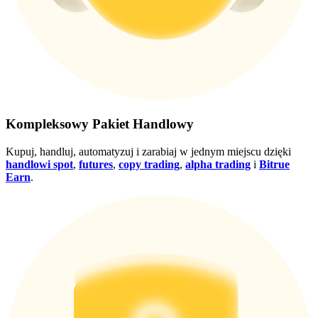
Wygraj nagrody i ekskluzywne bonusy
Zaloguj sie
Zapisać się
Kompleksowy Pakiet Handlowy
Kupuj, handluj, automatyzuj i zarabiaj w jednym miejscu dzięki
handlowi spot
,
futures
,
copy trading
,
alpha trading
i
Bitrue
Zaloguj sie
Zapisać się
Earn
.
Centrum
nagród