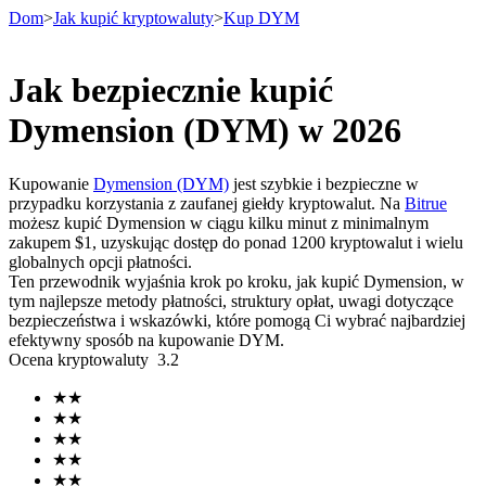
Dom
>
Jak kupić kryptowaluty
>
Kup DYM
Jak bezpiecznie kupić
Kontrakty terminowe
Dymension (DYM) w 2026
Kupowanie
Dymension (DYM)
jest szybkie i bezpieczne w
przypadku korzystania z zaufanej giełdy kryptowalut. Na
Bitrue
możesz kupić Dymension w ciągu kilku minut z minimalnym
zakupem $1, uzyskując dostęp do ponad 1200 kryptowalut i wielu
globalnych opcji płatności.
Ten przewodnik wyjaśnia krok po kroku, jak kupić Dymension, w
tym najlepsze metody płatności, struktury opłat, uwagi dotyczące
bezpieczeństwa i wskazówki, które pomogą Ci wybrać najbardziej
Kontrakty terminowe na USDT
efektywny sposób na kupowanie DYM.
Ocena kryptowaluty
3.2
Kontrakty futures wykorzystujące USDT jako zabezpieczenie
★
★
★
★
★
★
★
★
★
★