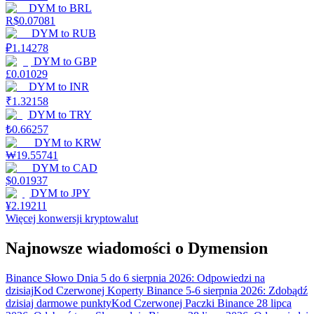
DYM
to
BRL
R$
0.07081
DYM
to
RUB
₽
1.14278
DYM
to
GBP
£
0.01029
DYM
to
INR
₹
1.32158
DYM
to
TRY
₺
0.66257
DYM
to
KRW
₩
19.55741
DYM
to
CAD
$
0.01937
DYM
to
JPY
¥
2.19211
Więcej konwersji kryptowalut
Najnowsze wiadomości o Dymension
Binance Słowo Dnia 5 do 6 sierpnia 2026: Odpowiedzi na
dzisiaj
Kod Czerwonej Koperty Binance 5-6 sierpnia 2026: Zdobądź
dzisiaj darmowe punkty
Kod Czerwonej Paczki Binance 28 lipca