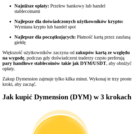
Najniższe opłaty:
Przelew bankowy lub handel
Zostań traderem kopiującym
stablecoinami
Ciesz się podziałem zysków i prowizjami z kopiowania
Najlepsze dla doświadczonych użytkowników krypto:
transakcji
Wymiana krypto lub handel spot
Najlepsze dla początkujących:
Płatność kartą przez zaufaną
giełdę
Większość użytkowników zaczyna od
zakupów kartą ze względu
na wygodę
, podczas gdy doświadczeni traderzy często preferują
pary handlowe stablecoinów takie jak DYM/USDT
, aby obniżyć
opłaty.
Zakup Dymension zajmuje tylko kilka minut. Wykonaj te trzy proste
kroki, aby zacząć.
Informacja
Jak kupić Dymension (DYM) w 3 krokach
Analiza Big Data, w tym informacje handlowe itp.