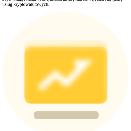
usług kryptowalutowych.
BTC Welcome Rewards
Deposit & Trade BTC to Share 25000 USDT prize pool!
Deposit CASHCAT & Win
Share 500000 CASHCAT prize pool
Exclusive for BitMart Users
Register & Trade to Win 500,000 USDT
Precious Metals Trading Carnival
Trade Gold & Silver · 33,333 USDT Bonus