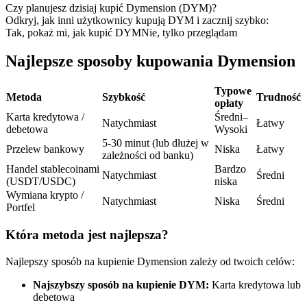
Kontrakty terminowe na USDC
Czy planujesz dzisiaj kupić Dymension (DYM)?
Odkryj, jak inni użytkownicy kupują DYM i zacznij szybko:
Kontrakty futures wykorzystujące USDC jako zabezpieczenie
Tak, pokaż mi, jak kupić DYM
Nie, tylko przeglądam
Najlepsze sposoby kupowania Dymension
Typowe
Metoda
Szybkość
Trudność
opłaty
Karta kredytowa /
Średni–
Natychmiast
Łatwy
debetowa
Wysoki
5-30 minut (lub dłużej w
Przelew bankowy
Niska
Łatwy
zależności od banku)
Kopiowanie Transakcji
Handel stablecoinami
Bardzo
Natychmiast
Średni
(USDT/USDC)
niska
Dołącz do najlepszych traderów
Wymiana krypto /
Natychmiast
Niska
Średni
Portfel
Która metoda jest najlepsza?
Najlepszy sposób na kupienie Dymension zależy od twoich celów:
Najszybszy sposób na kupienie DYM:
Karta kredytowa lub
debetowa