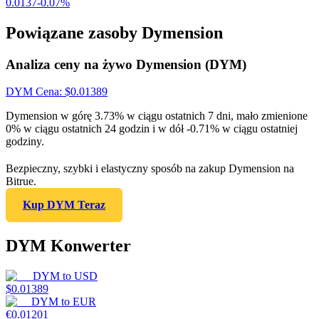
0.0137
-0.07
%
Powiązane zasoby Dymension
Analiza ceny na żywo Dymension (DYM)
DYM
Cena
: $
0.01389
Dymension w górę 3.73% w ciągu ostatnich 7 dni, mało zmienione
0% w ciągu ostatnich 24 godzin i w dół -0.71% w ciągu ostatniej
godziny.
Bezpieczny, szybki i elastyczny sposób na zakup Dymension na
Bitrue.
Kup DYM Teraz
DYM Konwerter
DYM
to
USD
$
0.01389
DYM
to
EUR
€
0.01201