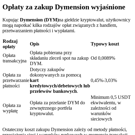
Opłaty za zakup Dymension wyjaśnione
Kupując
Dymension (DYM)
na giełdzie kryptowalut, użytkownicy
mogą napotkać kilka rodzajów opłat związanych z handlem,
przetwarzaniem płatności i wypłatami.
Blokady BTR
Rodzaj
Opis
Typowy koszt
Ekskluzywne inwestycje dla posiadaczy BTR
opłaty
Opłata pobierana przy
Opłata
składaniu zleceń spot na zakup
Od 0,0089%
transakcyjna
DYM.
Dotyczy zakupów
Opłata za
dokonywanych za pomocą
przetwarzanie
kart
0,45%-3,03%
płatności
kredytowych/debetowych lub
przelewów bankowych
.
Minimum 0,5 USDT
Opłata za przelanie DYM do
ekwiwalentu, w
Opłata za
Pożyczki
zewnętrznego portfela
zależności od
wypłatę
kryptowalut.
warunków
Usługa pożyczek wspieranych kryptowalutami
sieciowych
Ostateczny koszt zakupu Dymension zależy od metody płatności,
przeciążenia sieci i warunków rynkowych w momencie transakcji.