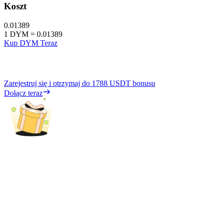
Koszt
0.01389
1
DYM
=
0.01389
Kup DYM Teraz
Zarejestruj się i otrzymaj do
1788 USDT
bonusu
Dołącz teraz