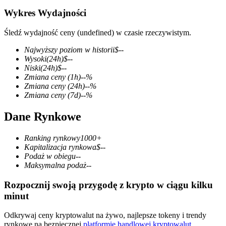
Wykres Wydajności
Śledź wydajność ceny (undefined) w czasie rzeczywistym.
Kontrakty terminowe COIN-M
Najwyższy poziom w historii
$
--
Wysoki
(24h)
$
--
Kontrakty terminowe na kryptowaluty
Niski
(24h)
$
--
Zmiana ceny
(1h)
--
%
Zmiana ceny
(24h)
--
%
Zmiana ceny
(7d)
--
%
TradFi
Dane Rynkowe
Instrumenty pochodne na akcje, forex, metale szlachetne i
towary
Ranking rynkowy
1000+
Kapitalizacja rynkowa
$
--
Podaż w obiegu
--
Maksymalna podaż
--
Rozpocznij swoją przygodę z krypto w ciągu kilku
minut
Odkrywaj ceny kryptowalut na żywo, najlepsze tokeny i trendy
rynkowe na bezpiecznej
platformie handlowej kryptowalut
.