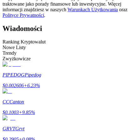
traktowane jako porady finansowe lub inwestycyjne. Więcej
informacji znajdziesz w naszych
Warunkach Użytkowania
oraz
Zostań traderem kopiującym
Polityce Prywatności
.
Ciesz się podziałem zysków i prowizjami z kopiowania
transakcji
Wiadomości
Ranking Kryptowalut
Nowe Listy
Trendy
Zwyżkowicze
PIPEDOG
Pipedog
$
0.002606
+
6.23
%
Informacja
Analiza Big Data, w tym informacje handlowe itp.
CC
Canton
$
0.1003
+
9.85
%
GRVT
Grvt
$
0.2905
+
0.08
%