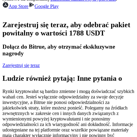
Kontrakty terminowe na USDC
App Store
Google Play
Kontrakty futures wykorzystujące USDC jako zabezpieczenie
Zarejestruj się teraz, aby odebrać pakiet
powitalny o wartości 1788 USDT
Dołącz do Bitrue, aby otrzymać ekskluzywne
nagrody
Zarejestruj się teraz
Kopiowanie Transakcji
Ludzie również pytają: Inne pytania o
Dołącz do najlepszych traderów
Rynki kryptowalut są bardzo zmienne i mogą doświadczać szybkich
wahań cen. Jesteś wyłącznie odpowiedzialny za swoje decyzje
inwestycyjne, a Bitrue nie ponosi odpowiedzialności za
jakiekolwiek straty, które możesz ponieść. Polegamy na źródłach
zewnętrznych w zakresie cen i innych danych związanych z
wymienionymi powyżej kryptowalutami i nie ponosimy
odpowiedzialności za ich wiarygodność ani dokładność. Informacje
udostępniane na tej platformie oraz wszelkie powiązane materiały
mają charakter wyłącznie informacyjny i nie powinny być