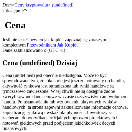
Dom
>
Ceny kryptowalut
>
(undefined)
Udostępnij
Cena
Kontrakty terminowe
Jeśli nie jesteś pewien jak kupić , zapoznaj się z naszym
kompletnym
Przewodnikiem Jak Kupić
.
Dane zaktualizowano o (UTC+8)
Cena (undefined) Dzisiaj
Cena (undefined) jest obecnie niedostępna. Może to być
spowodowane tym, że token nie jest jeszcze notowany do handlu,
aktywność rynkowa jest ograniczona lub rynki handlowe są
Kontrakty terminowe na USDT
tymczasowo zawieszone. W tej chwili nie są dostępne żadne
zweryfikowane dane cenowe w czasie rzeczywistym ani wolumen
Kontrakty futures wykorzystujące USDT jako zabezpieczenie
handlu. Po ustanowieniu lub wznowieniu aktywnych rynków
handlowych, ta strona zapewni zaktualizowane informacje cenowe,
kapitalizację rynkową i wskaźniki płynności. Inwestorzy są
zachęcani do weryfikacji oficjalnych ogłoszeń projektowych i
notowań giełdowych przed podjęciem jakichkolwiek decyzji
finansowych.