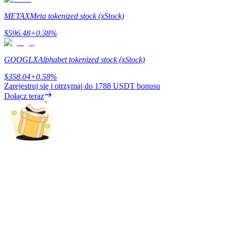
METAX
Meta tokenized stock (xStock)
$
596.48
+
0.38
%
Zarabiać
GOOGLX
Alphabet tokenized stock (xStock)
$
358.04
+
0.58
%
Zarejestruj się i otrzymaj do
1788 USDT
bonusu
Dołącz teraz
Mocna Świnka
Codziennie zdobywaj konkurencyjne nagrody