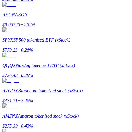
AEON
AEON
Przewodnik
$
0.05725
+
4.52
%
Przewodnik dla początkujących dotyczący kontraktów futures
SPYX
SP500 tokenized ETF (xStock)
$
779.23
+
0.26
%
QQQX
Nasdaq tokenized ETF (xStock)
$
726.43
+
0.28
%
AVGOX
Broadcom tokenized stock (xStock)
Strategie handlowe
$
431.71
+
2.46
%
Dowiedz się, jak zachować rentowność
AMZNX
Amazon tokenized stock (xStock)
$
275.39
+
0.43
%