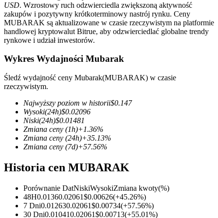
USD
. Wzrostowy ruch odzwierciedla zwiększoną aktywność
zakupów i pozytywny krótkoterminowy nastrój rynku. Ceny
MUBARAK są aktualizowane w czasie rzeczywistym na platformie
handlowej kryptowalut Bitrue, aby odzwierciedlać globalne trendy
rynkowe i udział inwestorów.
Kontrakty terminowe COIN-M
Wykres Wydajności Mubarak
Kontrakty terminowe na kryptowaluty
Śledź wydajność ceny Mubarak(MUBARAK) w czasie
rzeczywistym.
TradFi
Najwyższy poziom w historii
$
0.147
Wysoki
(24h)
$
0.02096
Instrumenty pochodne na akcje, forex, metale szlachetne i
Niski
(24h)
$
0.01481
towary
Zmiana ceny
(1h)
+
1.36
%
Zmiana ceny
(24h)
+
35.13
%
Zmiana ceny
(7d)
+
57.56
%
Historia cen MUBARAK
Porównanie Dat
Niski
Wysoki
Zmiana kwoty
(%)
48H
0.0136
0.02061
$
0.00626
(
+
45.26
%)
7 Dni
0.01263
0.02061
$
0.00734
(
+
57.56
%)
30 Dni
0.01041
0.02061
$
0.00713
(
+
55.01
%)