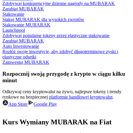
Zdobywaj konkurencyjne dzienne nagrody na MUBARAK
Zarabiaj MUBARAK
Stakowanie
Stakuj MUBARAK dla wysokich zwrotów
Zarabiać
Stakowanie MUBARAK
Launchpool
Zdobywaj popularne tokeny przez elastyczne stakowanie
Zarabiaj MUBARAK
Auto Inwestowanie
Rozłóż swoje inwestycje, aby zdobyć długoterminowe zyski i
elastyczne odsetki
Zainwestuj MUBARAK
Rozpocznij swoją przygodę z krypto w ciągu kilku
minut
Mocna Świnka
Odkrywaj ceny kryptowalut na żywo, najlepsze tokeny i trendy
Codziennie zdobywaj konkurencyjne nagrody
rynkowe na bezpiecznej
platformie handlowej kryptowalut
.
App Store
Google Play
Kurs Wymiany MUBARAK na Fiat