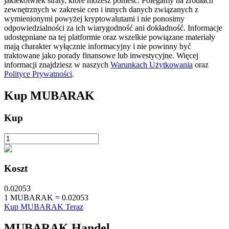
jakiekolwiek straty, które możesz ponieść. Polegamy na źródłach
zewnętrznych w zakresie cen i innych danych związanych z
wymienionymi powyżej kryptowalutami i nie ponosimy
odpowiedzialności za ich wiarygodność ani dokładność. Informacje
udostępniane na tej platformie oraz wszelkie powiązane materiały
mają charakter wyłącznie informacyjny i nie powinny być
traktowane jako porady finansowe lub inwestycyjne. Więcej
informacji znajdziesz w naszych
Warunkach Użytkowania
oraz
Polityce Prywatności
.
Automatyczna inwestycja
Zdobądź długoterminowy zysk i elastyczne zainteresowania
Kup
MUBARAK
Kup
Koszt
0.02053
Naucz się stakingu
1
MUBARAK
=
0.02053
Kup MUBARAK Teraz
Dowiedz się, jak uzyskać dochód pasywny
MUBARAK
Handel