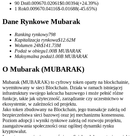
Kontrakty terminowe na USDC
90 Dni
0.00967
0.02061
$
0.00394
(
+
24.39
%)
1 Rok
0.00967
0.04116
$
-0.01688
(
-45.65
%)
Kontrakty futures wykorzystujące USDC jako zabezpieczenie
Dane Rynkowe Mubarak
Ranking rynkowy
798
Kapitalizacja rynkowa
$
12.62M
Wolumen 24h
$
141.73M
Podaż w obiegu
1.00B
MUBARAK
Maksymalna podaż
1.00B
MUBARAK
O Mubarak (MUBARAK)
Kopiowanie Transakcji
Mubarak (MUBARAK) to cyfrowy token oparty na blockchainie,
Dołącz do najlepszych traderów
wyemitowany w sieci Blockchain. Działa w ramach istniejącej
infrastruktury swojego łańcucha bazowego i może pełnić różne
funkcje, takie jak użyteczność, zarządzanie czy uczestnictwo w
ekosystemie, w zależności od projektu.
Jako token zbudowany na Blockchain, jego transakcje zależą od
bezpieczeństwa sieci bazowej oraz jej mechanizmu konsensusu.
Poziom adopcji i wyniki rynkowe zależą od rozwoju projektu,
zaangażowania społeczności oraz ogólnej dynamiki rynku
kryptowalut.