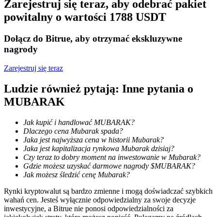
Zarejestruj się teraz, aby odebrać pakiet
powitalny o wartości 1788 USDT
Dołącz do Bitrue, aby otrzymać ekskluzywne
nagrody
Blokady BTR
Zarejestruj się teraz
Ekskluzywne inwestycje dla posiadaczy BTR
Ludzie również pytają: Inne pytania o
MUBARAK
Jak kupić i handlować MUBARAK?
Dlaczego cena Mubarak spada?
Jaka jest najwyższa cena w historii Mubarak?
Jaka jest kapitalizacja rynkowa Mubarak dzisiaj?
Czy teraz to dobry moment na inwestowanie w Mubarak?
Gdzie możesz uzyskać darmowe nagrody $MUBARAK?
Pożyczki
Jak możesz śledzić cenę Mubarak?
Usługa pożyczek wspieranych kryptowalutami
Rynki kryptowalut są bardzo zmienne i mogą doświadczać szybkich
wahań cen. Jesteś wyłącznie odpowiedzialny za swoje decyzje
inwestycyjne, a Bitrue nie ponosi odpowiedzialności za