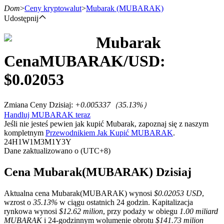
Dom
>
Ceny kryptowalut
>
Mubarak
(MUBARAK)
Udostępnij
Mubarak
Kontrakty terminowe
Cena
MUBARAK
/USD:
$
0.02053
Zmiana Ceny Dzisiaj
:
+0.005337
（
35.13
%）
Handluj MUBARAK teraz
Jeśli nie jesteś pewien jak kupić Mubarak, zapoznaj się z naszym
kompletnym
Przewodnikiem Jak Kupić MUBARAK
.
24H
1W
1M
3M
1Y
3Y
Dane zaktualizowano o (UTC+8)
Kontrakty terminowe na USDT
Kontrakty futures wykorzystujące USDT jako zabezpieczenie
Cena Mubarak(MUBARAK) Dzisiaj
Aktualna cena Mubarak(MUBARAK) wynosi
$0.02053 USD
,
wzrost o
35.13%
w ciągu ostatnich 24 godzin. Kapitalizacja
rynkowa wynosi
$12.62 milion
, przy podaży w obiegu
1.00 miliard
MUBARAK
i 24-godzinnym wolumenie obrotu
$141.73 milion