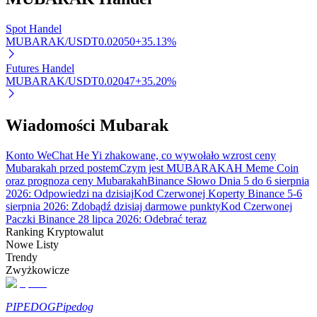
Bitrue
AI
Spot Handel
MUBARAK/USDT
0.02050
+
35.13
%
Futures Handel
MUBARAK/USDT
0.02047
+
35.20
%
Wiadomości Mubarak
Bitruści Partnerzy
Konto WeChat He Yi zhakowane, co wywołało wzrost ceny
Mubarakah przed postem
Czym jest MUBARAKAH Meme Coin
oraz prognoza ceny Mubarakah
Binance Słowo Dnia 5 do 6 sierpnia
2026: Odpowiedzi na dzisiaj
Kod Czerwonej Koperty Binance 5-6
sierpnia 2026: Zdobądź dzisiaj darmowe punkty
Kod Czerwonej
Paczki Binance 28 lipca 2026: Odebrać teraz
Ranking Kryptowalut
Nowe Listy
Trendy
Afiliaci Bitrue
Zwyżkowicze
Aż do 65% prowizji!
PIPEDOG
Pipedog