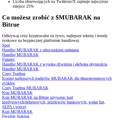
Liczba obserwujących na Twitterze/X zajmuje najwyższe
miejsce 25%
Co możesz zrobić z $MUBARAK na
Przewodnik
Bitrue
Przewodnik dla początkujących dotyczący kontraktów futures
Odkrywaj ceny kryptowalut na żywo, najlepsze tokeny i trendy
rynkowe na bezpiecznej platformie handlowej.
Spot
Handluj MUBARAK z ultra-niskimi opłatami
Handluj MUBARAK
Futures
Handluj MUBARAK z wysoką dźwignią i głęboką płynnością
Handluj MUBARAK
Copy Trading
Kopiuj najlepszych traderów MUBARAK dla długoterminowych
zysków
Strategie handlowe
Copy Trading MUBARAK
Kup MUBARAK
Dowiedz się, jak zachować rentowność
Kup MUBARAK na Bitrue używając kart
kredytowych/debetowych, przelewów bankowych, wpłat fiat,
SEPA i więcej
Kup MUBARAK
Flexible Staking