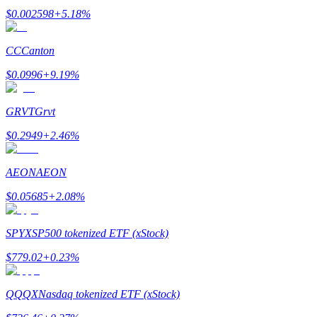
$
0.002598
+
5.18
%
CC
Canton
$
0.0996
+
9.19
%
GRVT
Grvt
Polecaj
$
0.2949
+
2.46
%
Zaproś przyjaciela, aby otrzymać nagrody pieniężne
BTC Welcome Rewards
AEON
AEON
$
0.05685
+
2.08
%
SPYX
SP500 tokenized ETF (xStock)
$
779.02
+
0.23
%
QQQX
Nasdaq tokenized ETF (xStock)