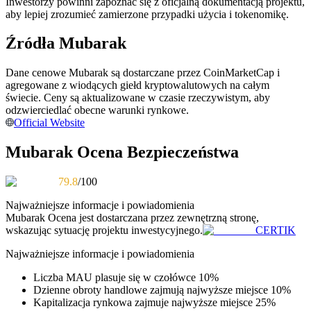
Inwestorzy powinni zapoznać się z oficjalną dokumentacją projektu,
aby lepiej zrozumieć zamierzone przypadki użycia i tokenomikę.
Zostań traderem kopiującym
Źródła Mubarak
Ciesz się podziałem zysków i prowizjami z kopiowania
transakcji
Dane cenowe Mubarak są dostarczane przez CoinMarketCap i
agregowane z wiodących giełd kryptowalutowych na całym
świecie. Ceny są aktualizowane w czasie rzeczywistym, aby
odzwierciedlać obecne warunki rynkowe.
Official Website
Mubarak Ocena Bezpieczeństwa
79.8
/100
Informacja
Najważniejsze informacje i powiadomienia
Mubarak
Ocena jest dostarczana przez zewnętrzną stronę,
Analiza Big Data, w tym informacje handlowe itp.
wskazując sytuację projektu inwestycyjnego.
CERTIK
Najważniejsze informacje i powiadomienia
Liczba MAU plasuje się w czołówce 10%
Dzienne obroty handlowe zajmują najwyższe miejsce 10%
Kapitalizacja rynkowa zajmuje najwyższe miejsce 25%