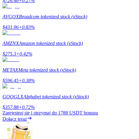
$
726.46
+
0.27
%
BTC Welcome Rewards
AVGOX
Broadcom tokenized stock (xStock)
Deposit & Trade BTC to Share 25000 USDT prize pool!
$
431.96
+
0.83
%
AMZNX
Amazon tokenized stock (xStock)
Deposit CASHCAT & Win
$
275.3
+
0.42
%
Share 500000 CASHCAT prize pool
METAX
Meta tokenized stock (xStock)
$
596.45
+
0.38
%
Exclusive for BitMart Users
Register & Trade to Win 500,000 USDT
GOOGLX
Alphabet tokenized stock (xStock)
$
357.88
+
0.72
%
Zarejestruj się i otrzymaj do
1788 USDT
bonusu
Dołącz teraz
Precious Metals Trading Carnival
Trade Gold & Silver · 33,333 USDT Bonus