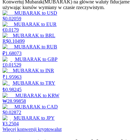
Konwertuj Mubarak(MUBARAK) na główne waluty fiducjarne
używając kursów wymiany w czasie rzeczywistym.
MUBARAK
to
USD
$
0.02059
Stawianie
MUBARAK
to
EUR
€
0.0179
Wysokie zyski i natychmiastowy dostęp
MUBARAK
to
BRL
R$
0.10499
MUBARAK
to
RUB
₽
1.68073
MUBARAK
to
GBP
£
0.01529
MUBARAK
to
INR
₹
1.95963
MUBARAK
to
TRY
₺
0.98245
MUBARAK
to
KRW
Launchpool
₩
28.99858
MUBARAK
to
CAD
Elastyczne stawianie zakładów, aby zarabiać na popularnych
$
0.02872
tokenach
MUBARAK
to
JPY
¥
3.2504
Więcej konwersji kryptowalut