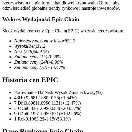
rzeczywistym na platformie handlowej kryptowalut Bitrue, aby
odzwierciedlać globalne trendy rynkowe i nastroje inwestorów.
Wykres Wydajności Epic Chain
Kontrakty terminowe COIN-M
Śledź wydajność ceny Epic Chain(EPIC) w czasie rzeczywistym.
Kontrakty terminowe na kryptowaluty
Najwyższy poziom w historii
$
3.2
Wysoki
(24h)
$
1.2
Niski
(24h)
$
0.9195
Zmiana ceny
(1h)
-0.28
%
TradFi
Zmiana ceny
(24h)
-8.96
%
Zmiana ceny
(7d)
+
12.47
%
Instrumenty pochodne na akcje, forex, metale szlachetne i
towary
Historia cen EPIC
Porównanie Dat
Niski
Wysoki
Zmiana kwoty
(%)
48H
0.9268
1.18
$
0.0155
(
+
1.54
%)
7 Dni
0.8981
1.09
$
0.1131
(
+
12.47
%)
30 Dni
0.336
1.09
$
0.684
(
+
203.57
%)
90 Dni
0.196
1.09
$
0.671
(
+
192.26
%)
1 Rok
0.196
3.2
$
-1.15
(
-53.1
%)
Dane Rynkowe Epic Chain