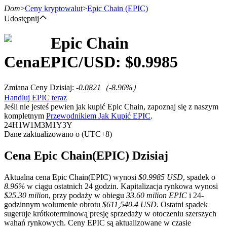
Dom
>
Ceny kryptowalut
>
Epic Chain
(EPIC)
Udostępnij
Epic Chain
Kontrakty terminowe
Cena
EPIC
/USD: $
0.9985
Zmiana Ceny Dzisiaj
:
-0.0821
（
-8.96
%）
Handluj EPIC teraz
Jeśli nie jesteś pewien jak kupić Epic Chain, zapoznaj się z naszym
kompletnym
Przewodnikiem Jak Kupić EPIC
.
24H
1W
1M
3M
1Y
3Y
Dane zaktualizowano o (UTC+8)
Kontrakty terminowe na USDT
Cena Epic Chain(EPIC) Dzisiaj
Kontrakty futures wykorzystujące USDT jako zabezpieczenie
Aktualna cena Epic Chain(EPIC) wynosi
$0.9985 USD
, spadek o
8.96%
w ciągu ostatnich 24 godzin. Kapitalizacja rynkowa wynosi
$25.30 milion
, przy podaży w obiegu
33.60 milion EPIC
i 24-
godzinnym wolumenie obrotu
$611,540.4 USD
. Ostatni spadek
sugeruje krótkoterminową presję sprzedaży w otoczeniu szerszych
wahań rynkowych. Ceny EPIC są aktualizowane w czasie