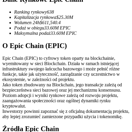
Kontrakty terminowe na USDC
Kontrakty futures wykorzystujące USDC jako zabezpieczenie
Ranking rynkowy
638
Kapitalizacja rynkowa
$
25.30M
Wolumen 24h
$
611,540.4
Podaż w obiegu
33.60M
EPIC
Maksymalna podaż
33.60M
EPIC
O Epic Chain (EPIC)
Epic Chain (EPIC) to cyfrowy token oparty na blockchainie,
wyemitowany w sieci Blockchain. Działa w ramach istniejącej
infrastruktury swojego łańcucha bazowego i może pełnić różne
Kopiowanie Transakcji
funkcje, takie jak użyteczność, zarządzanie czy uczestnictwo w
ekosystemie, w zależności od projektu.
Dołącz do najlepszych traderów
Jako token zbudowany na Blockchain, jego transakcje zależą od
bezpieczeństwa sieci bazowej oraz jej mechanizmu konsensusu.
Poziom adopcji i wyniki rynkowe zależą od rozwoju projektu,
zaangażowania społeczności oraz ogólnej dynamiki rynku
kryptowalut.
Inwestorzy powinni zapoznać się z oficjalną dokumentacją projektu,
aby lepiej zrozumieć zamierzone przypadki użycia i tokenomikę.
Źródła Epic Chain