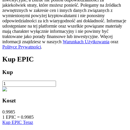
jakiekolwiek straty, które możesz ponieść. Polegamy na źródłach
zewnętrznych w zakresie cen i innych danych związanych z
wymienionymi powyżej kryptowalutami i nie ponosimy
odpowiedzialności za ich wiarygodność ani dokładność. Informacje
udostępniane na tej platformie oraz wszelkie powiązane materiały
mają charakter wyłącznie informacyjny i nie powinny być
Blokady BTR
traktowane jako porady finansowe lub inwestycyjne. Więcej
informacji znajdziesz w naszych
Warunkach Użytkowania
oraz
Ekskluzywne inwestycje dla posiadaczy BTR
Polityce Prywatności
.
Kup
EPIC
Kup
Koszt
Pożyczki
0.9985
Usługa pożyczek wspieranych kryptowalutami
1
EPIC
=
0.9985
Kup EPIC Teraz