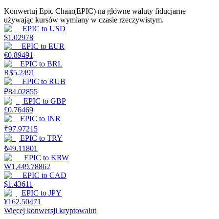
Konwertuj Epic Chain(EPIC) na główne waluty fiducjarne
używając kursów wymiany w czasie rzeczywistym.
EPIC
to
USD
Zarabiać
$
1.02978
EPIC
to
EUR
€
0.89491
EPIC
to
BRL
R$
5.2491
EPIC
to
RUB
₽
84.02855
EPIC
to
GBP
£
0.76469
EPIC
to
INR
₹
97.97215
Mocna Świnka
EPIC
to
TRY
₺
49.11801
Codziennie zdobywaj konkurencyjne nagrody
EPIC
to
KRW
₩
1,449.78862
EPIC
to
CAD
$
1.43611
EPIC
to
JPY
¥
162.50471
Więcej konwersji kryptowalut