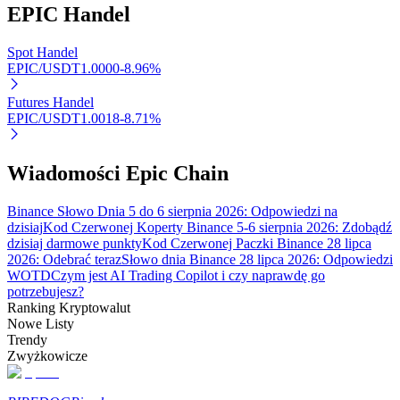
EPIC
Handel
Spot Handel
EPIC/USDT
1.0000
-8.96
%
Futures Handel
EPIC/USDT
1.0018
-8.71
%
Automatyczna inwestycja
Zdobądź długoterminowy zysk i elastyczne zainteresowania
Wiadomości Epic Chain
Binance Słowo Dnia 5 do 6 sierpnia 2026: Odpowiedzi na
dzisiaj
Kod Czerwonej Koperty Binance 5-6 sierpnia 2026: Zdobądź
dzisiaj darmowe punkty
Kod Czerwonej Paczki Binance 28 lipca
2026: Odebrać teraz
Słowo dnia Binance 28 lipca 2026: Odpowiedzi
WOTD
Czym jest AI Trading Copilot i czy naprawdę go
potrzebujesz?
Ranking Kryptowalut
Nowe Listy
Trendy
Naucz się stakingu
Zwyżkowicze
Dowiedz się, jak uzyskać dochód pasywny