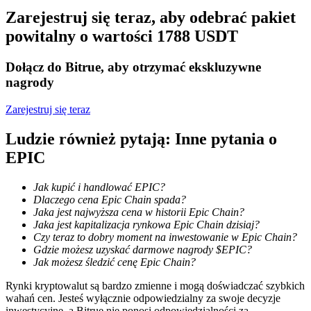
Zarejestruj się teraz, aby odebrać pakiet
powitalny o wartości 1788 USDT
Stawianie
Dołącz do Bitrue, aby otrzymać ekskluzywne
Wysokie zyski i natychmiastowy dostęp
nagrody
Zarejestruj się teraz
Ludzie również pytają: Inne pytania o
EPIC
Jak kupić i handlować EPIC?
Dlaczego cena Epic Chain spada?
Jaka jest najwyższa cena w historii Epic Chain?
Launchpool
Jaka jest kapitalizacja rynkowa Epic Chain dzisiaj?
Czy teraz to dobry moment na inwestowanie w Epic Chain?
Elastyczne stawianie zakładów, aby zarabiać na popularnych
Gdzie możesz uzyskać darmowe nagrody $EPIC?
tokenach
Jak możesz śledzić cenę Epic Chain?
Rynki kryptowalut są bardzo zmienne i mogą doświadczać szybkich
wahań cen. Jesteś wyłącznie odpowiedzialny za swoje decyzje
inwestycyjne, a Bitrue nie ponosi odpowiedzialności za