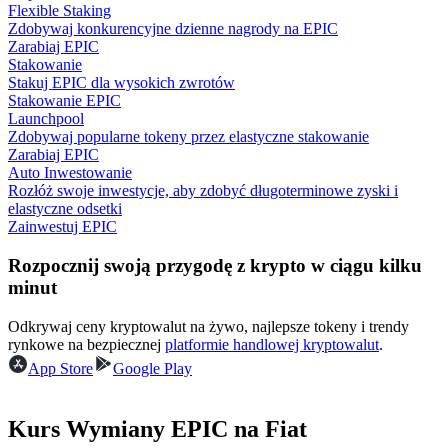
Flexible Staking
Zdobywaj konkurencyjne dzienne nagrody na EPIC
Zarabiaj EPIC
Stakowanie
Przewodnik
Stakuj EPIC dla wysokich zwrotów
Stakowanie EPIC
Przewodnik dla początkujących dotyczący kontraktów futures
Launchpool
Zdobywaj popularne tokeny przez elastyczne stakowanie
Zarabiaj EPIC
Auto Inwestowanie
Rozłóż swoje inwestycje, aby zdobyć długoterminowe zyski i
elastyczne odsetki
Zainwestuj EPIC
Rozpocznij swoją przygodę z krypto w ciągu kilku
minut
Strategie handlowe
Odkrywaj ceny kryptowalut na żywo, najlepsze tokeny i trendy
rynkowe na bezpiecznej
platformie handlowej kryptowalut
.
Dowiedz się, jak zachować rentowność
App Store
Google Play
Kurs Wymiany EPIC na Fiat