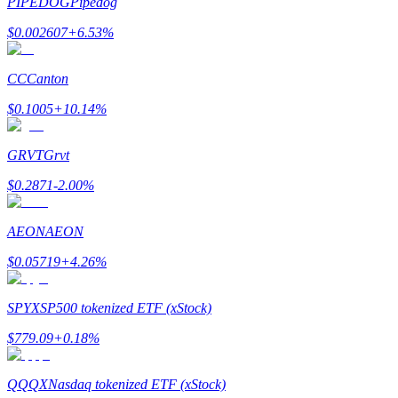
PIPEDOG
Pipedog
Bitrue
AI
$
0.002607
+
6.53
%
CC
Canton
$
0.1005
+
10.14
%
Bitruści Partnerzy
GRVT
Grvt
$
0.2871
-2.00
%
AEON
AEON
$
0.05719
+
4.26
%
SPYX
SP500 tokenized ETF (xStock)
Afiliaci Bitrue
$
779.09
+
0.18
%
Aż do 65% prowizji!
QQQX
Nasdaq tokenized ETF (xStock)