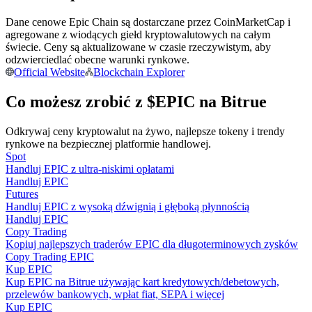
Dane cenowe Epic Chain są dostarczane przez CoinMarketCap i
Zostań traderem kopiującym
agregowane z wiodących giełd kryptowalutowych na całym
Ciesz się podziałem zysków i prowizjami z kopiowania
świecie. Ceny są aktualizowane w czasie rzeczywistym, aby
transakcji
odzwierciedlać obecne warunki rynkowe.
Official Website
Blockchain Explorer
Co możesz zrobić z $EPIC na Bitrue
Odkrywaj ceny kryptowalut na żywo, najlepsze tokeny i trendy
rynkowe na bezpiecznej platformie handlowej.
Spot
Handluj EPIC z ultra-niskimi opłatami
Handluj EPIC
Futures
Informacja
Handluj EPIC z wysoką dźwignią i głęboką płynnością
Handluj EPIC
Analiza Big Data, w tym informacje handlowe itp.
Copy Trading
Kopiuj najlepszych traderów EPIC dla długoterminowych zysków
Copy Trading EPIC
Kup EPIC
Kup EPIC na Bitrue używając kart kredytowych/debetowych,
przelewów bankowych, wpłat fiat, SEPA i więcej
Kup EPIC