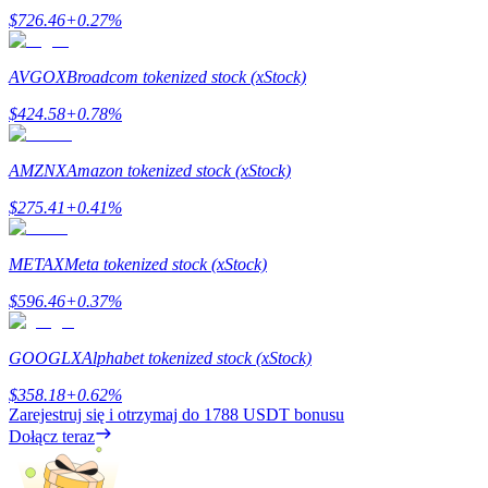
$
726.46
+
0.27
%
AVGOX
Broadcom tokenized stock (xStock)
$
424.58
+
0.78
%
AMZNX
Amazon tokenized stock (xStock)
Polecaj
$
275.41
+
0.41
%
Zaproś przyjaciela, aby otrzymać nagrody pieniężne
BTC Welcome Rewards
METAX
Meta tokenized stock (xStock)
$
596.46
+
0.37
%
GOOGLX
Alphabet tokenized stock (xStock)
$
358.18
+
0.62
%
Zarejestruj się i otrzymaj do
1788 USDT
bonusu
Dołącz teraz