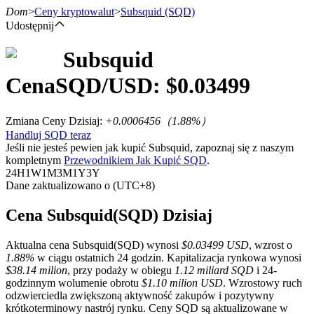
Dom
>
Ceny kryptowalut
>
Subsquid
(SQD)
Udostępnij
Subsquid
Kontrakty terminowe
Cena
SQD
/USD: $
0.03499
Zmiana Ceny Dzisiaj
:
+0.0006456
（
1.88
%）
Handluj SQD teraz
Jeśli nie jesteś pewien jak kupić Subsquid, zapoznaj się z naszym
kompletnym
Przewodnikiem Jak Kupić SQD
.
24H
1W
1M
3M
1Y
3Y
Dane zaktualizowano o (UTC+8)
Kontrakty terminowe na USDT
Cena Subsquid(SQD) Dzisiaj
Kontrakty futures wykorzystujące USDT jako zabezpieczenie
Aktualna cena Subsquid(SQD) wynosi
$0.03499 USD
, wzrost o
1.88%
w ciągu ostatnich 24 godzin. Kapitalizacja rynkowa wynosi
$38.14 milion
, przy podaży w obiegu
1.12 miliard SQD
i 24-
godzinnym wolumenie obrotu
$1.10 milion USD
. Wzrostowy ruch
odzwierciedla zwiększoną aktywność zakupów i pozytywny
krótkoterminowy nastrój rynku. Ceny SQD są aktualizowane w