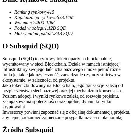
Kontrakty terminowe na USDC
Kontrakty futures wykorzystujące USDC jako zabezpieczenie
Ranking rynkowy
415
Kapitalizacja rynkowa
$
38.14M
Wolumen 24h
$
1.10M
Podaż w obiegu
1.12B
SQD
Maksymalna podaż
1.34B
SQD
O Subsquid (SQD)
Subsquid (SQD) to cyfrowy token oparty na blockchainie,
wyemitowany w sieci Blockchain. Działa w ramach istniejącej
infrastruktury swojego łańcucha bazowego i może pełnić różne
Kopiowanie Transakcji
funkcje, takie jak użyteczność, zarządzanie czy uczestnictwo w
ekosystemie, w zależności od projektu.
Dołącz do najlepszych traderów
Jako token zbudowany na Blockchain, jego transakcje zależą od
bezpieczeństwa sieci bazowej oraz jej mechanizmu konsensusu.
Poziom adopcji i wyniki rynkowe zależą od rozwoju projektu,
zaangażowania społeczności oraz ogólnej dynamiki rynku
kryptowalut.
Inwestorzy powinni zapoznać się z oficjalną dokumentacją projektu,
aby lepiej zrozumieć zamierzone przypadki użycia i tokenomikę.
Źródła Subsquid