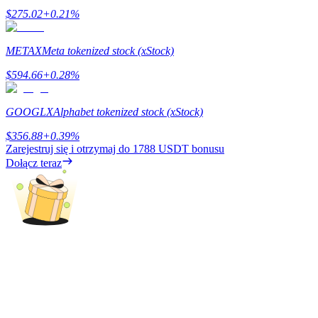
$
275.02
+
0.21
%
BTC Welcome Rewards
Deposit & Trade BTC to Share 25000 USDT prize pool!
METAX
Meta tokenized stock (xStock)
$
594.66
+
0.28
%
Deposit CASHCAT & Win
GOOGLX
Alphabet tokenized stock (xStock)
Share 500000 CASHCAT prize pool
$
356.88
+
0.39
%
Zarejestruj się i otrzymaj do
1788 USDT
bonusu
Dołącz teraz
Exclusive for BitMart Users
Register & Trade to Win 500,000 USDT
Precious Metals Trading Carnival
Trade Gold & Silver · 33,333 USDT Bonus