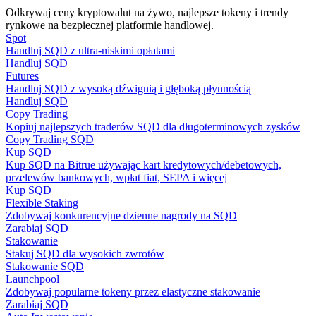
Odkrywaj ceny kryptowalut na żywo, najlepsze tokeny i trendy
rynkowe na bezpiecznej platformie handlowej.
Spot
Handluj SQD z ultra-niskimi opłatami
Przewodnik
Handluj SQD
Futures
Przewodnik dla początkujących dotyczący kontraktów futures
Handluj SQD z wysoką dźwignią i głęboką płynnością
Handluj SQD
Copy Trading
Kopiuj najlepszych traderów SQD dla długoterminowych zysków
Copy Trading SQD
Kup SQD
Kup SQD na Bitrue używając kart kredytowych/debetowych,
przelewów bankowych, wpłat fiat, SEPA i więcej
Kup SQD
Flexible Staking
Zdobywaj konkurencyjne dzienne nagrody na SQD
Strategie handlowe
Zarabiaj SQD
Stakowanie
Dowiedz się, jak zachować rentowność
Stakuj SQD dla wysokich zwrotów
Stakowanie SQD
Launchpool
Zdobywaj popularne tokeny przez elastyczne stakowanie
Zarabiaj SQD