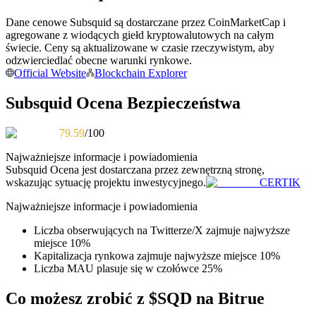
Dane cenowe Subsquid są dostarczane przez CoinMarketCap i
Zostań traderem kopiującym
agregowane z wiodących giełd kryptowalutowych na całym
Ciesz się podziałem zysków i prowizjami z kopiowania
świecie. Ceny są aktualizowane w czasie rzeczywistym, aby
transakcji
odzwierciedlać obecne warunki rynkowe.
Official Website
Blockchain Explorer
Subsquid Ocena Bezpieczeństwa
79.59
/100
Najważniejsze informacje i powiadomienia
Subsquid
Ocena jest dostarczana przez zewnętrzną stronę,
wskazując sytuację projektu inwestycyjnego.
CERTIK
Informacja
Najważniejsze informacje i powiadomienia
Analiza Big Data, w tym informacje handlowe itp.
Liczba obserwujących na Twitterze/X zajmuje najwyższe
miejsce 10%
Kapitalizacja rynkowa zajmuje najwyższe miejsce 10%
Liczba MAU plasuje się w czołówce 25%
Co możesz zrobić z $SQD na Bitrue