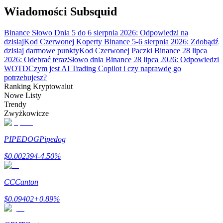
Bitrue
AI
Wiadomości Subsquid
Binance Słowo Dnia 5 do 6 sierpnia 2026: Odpowiedzi na
dzisiaj
Kod Czerwonej Koperty Binance 5-6 sierpnia 2026: Zdobądź
dzisiaj darmowe punkty
Kod Czerwonej Paczki Binance 28 lipca
2026: Odebrać teraz
Słowo dnia Binance 28 lipca 2026: Odpowiedzi
WOTD
Czym jest AI Trading Copilot i czy naprawdę go
potrzebujesz?
Bitruści Partnerzy
Ranking Kryptowalut
Nowe Listy
Trendy
Zwyżkowicze
PIPEDOG
Pipedog
$
0.002394
-4.50
%
CC
Canton
Afiliaci Bitrue
$
0.09402
+
0.89
%
Aż do 65% prowizji!