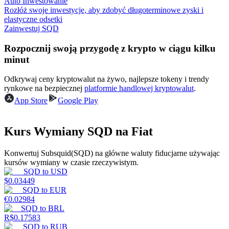
Auto Inwestowanie
Rozłóż swoje inwestycje, aby zdobyć długoterminowe zyski i
elastyczne odsetki
Zainwestuj SQD
Zarabiać
Rozpocznij swoją przygodę z krypto w ciągu kilku
minut
Odkrywaj ceny kryptowalut na żywo, najlepsze tokeny i trendy
rynkowe na bezpiecznej
platformie handlowej kryptowalut
.
App Store
Google Play
Kurs Wymiany SQD na Fiat
Mocna Świnka
Konwertuj Subsquid(SQD) na główne waluty fiducjarne używając
Codziennie zdobywaj konkurencyjne nagrody
kursów wymiany w czasie rzeczywistym.
SQD
to
USD
$
0.03449
SQD
to
EUR
€
0.02984
SQD
to
BRL
R$
0.17583
SQD
to
RUB