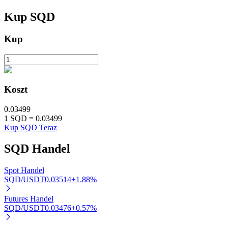
Kup
SQD
Kup
Automatyczna inwestycja
Koszt
Zdobądź długoterminowy zysk i elastyczne zainteresowania
0.03499
1
SQD
=
0.03499
Kup SQD Teraz
SQD
Handel
Spot Handel
SQD/USDT
0.03514
+
1.88
%
Naucz się stakingu
Futures Handel
SQD/USDT
0.03476
+
0.57
%
Dowiedz się, jak uzyskać dochód pasywny