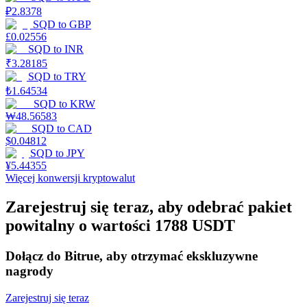
₽
2.8378
SQD
to
GBP
£
0.02556
Stawianie
SQD
to
INR
₹
3.28185
Wysokie zyski i natychmiastowy dostęp
SQD
to
TRY
₺
1.64534
SQD
to
KRW
₩
48.56583
SQD
to
CAD
$
0.04812
SQD
to
JPY
¥
5.44355
Więcej konwersji kryptowalut
Zarejestruj się teraz, aby odebrać pakiet
Launchpool
powitalny o wartości 1788 USDT
Elastyczne stawianie zakładów, aby zarabiać na popularnych
tokenach
Dołącz do Bitrue, aby otrzymać ekskluzywne
nagrody
Zarejestruj się teraz