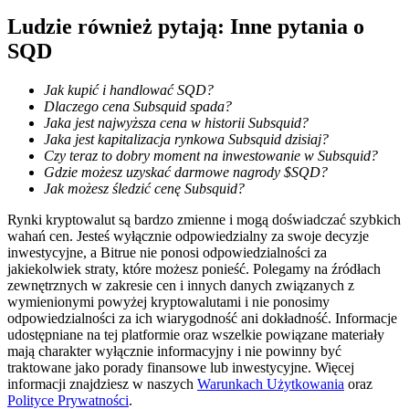
Ludzie również pytają: Inne pytania o
SQD
Jak kupić i handlować SQD?
Dlaczego cena Subsquid spada?
Blokady BTR
Jaka jest najwyższa cena w historii Subsquid?
Ekskluzywne inwestycje dla posiadaczy BTR
Jaka jest kapitalizacja rynkowa Subsquid dzisiaj?
Czy teraz to dobry moment na inwestowanie w Subsquid?
Gdzie możesz uzyskać darmowe nagrody $SQD?
Jak możesz śledzić cenę Subsquid?
Rynki kryptowalut są bardzo zmienne i mogą doświadczać szybkich
wahań cen. Jesteś wyłącznie odpowiedzialny za swoje decyzje
inwestycyjne, a Bitrue nie ponosi odpowiedzialności za
jakiekolwiek straty, które możesz ponieść. Polegamy na źródłach
zewnętrznych w zakresie cen i innych danych związanych z
wymienionymi powyżej kryptowalutami i nie ponosimy
odpowiedzialności za ich wiarygodność ani dokładność. Informacje
Pożyczki
udostępniane na tej platformie oraz wszelkie powiązane materiały
mają charakter wyłącznie informacyjny i nie powinny być
Usługa pożyczek wspieranych kryptowalutami
traktowane jako porady finansowe lub inwestycyjne. Więcej
informacji znajdziesz w naszych
Warunkach Użytkowania
oraz
Polityce Prywatności
.