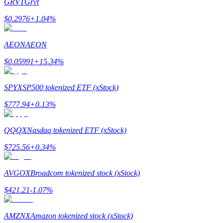
GRVT
Grvt
$
0.2976
+
1.04
%
AEON
AEON
$
0.05991
+
15.34
%
Polecaj
SPYX
SP500 tokenized ETF (xStock)
Zaproś przyjaciela, aby otrzymać nagrody pieniężne
$
777.94
+
0.13
%
BTC Welcome Rewards
QQQX
Nasdaq tokenized ETF (xStock)
$
725.56
+
0.34
%
AVGOX
Broadcom tokenized stock (xStock)
$
421.21
-1.07
%
AMZNX
Amazon tokenized stock (xStock)