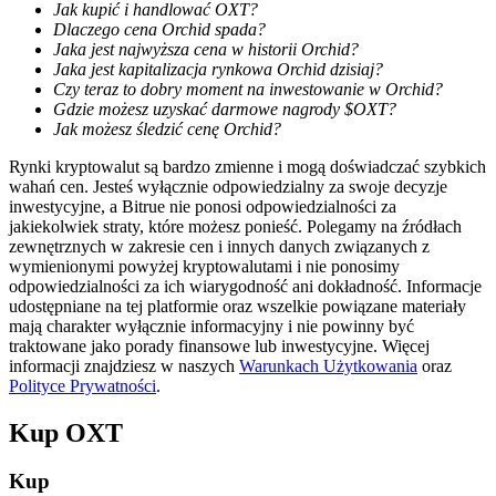
Jak kupić i handlować OXT?
Dlaczego cena Orchid spada?
Jaka jest najwyższa cena w historii Orchid?
Jaka jest kapitalizacja rynkowa Orchid dzisiaj?
Czy teraz to dobry moment na inwestowanie w Orchid?
Gdzie możesz uzyskać darmowe nagrody $OXT?
Jak możesz śledzić cenę Orchid?
Blokady BTR
Rynki kryptowalut są bardzo zmienne i mogą doświadczać szybkich
Ekskluzywne inwestycje dla posiadaczy BTR
wahań cen. Jesteś wyłącznie odpowiedzialny za swoje decyzje
inwestycyjne, a Bitrue nie ponosi odpowiedzialności za
jakiekolwiek straty, które możesz ponieść. Polegamy na źródłach
zewnętrznych w zakresie cen i innych danych związanych z
wymienionymi powyżej kryptowalutami i nie ponosimy
odpowiedzialności za ich wiarygodność ani dokładność. Informacje
udostępniane na tej platformie oraz wszelkie powiązane materiały
mają charakter wyłącznie informacyjny i nie powinny być
traktowane jako porady finansowe lub inwestycyjne. Więcej
informacji znajdziesz w naszych
Warunkach Użytkowania
oraz
Polityce Prywatności
.
Pożyczki
Kup
OXT
Usługa pożyczek wspieranych kryptowalutami
Kup