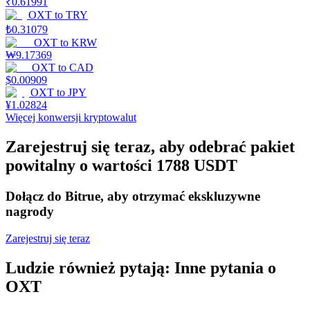
₹
0.61991
OXT
to
TRY
₺
0.31079
OXT
to
KRW
Stawianie
₩
9.17369
OXT
to
CAD
Wysokie zyski i natychmiastowy dostęp
$
0.00909
OXT
to
JPY
¥
1.02824
Więcej konwersji kryptowalut
Zarejestruj się teraz, aby odebrać pakiet
powitalny o wartości 1788 USDT
Dołącz do Bitrue, aby otrzymać ekskluzywne
nagrody
Launchpool
Elastyczne stawianie zakładów, aby zarabiać na popularnych
Zarejestruj się teraz
tokenach
Ludzie również pytają: Inne pytania o
OXT