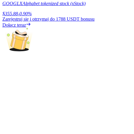
GOOGLX
Alphabet tokenized stock (xStock)
BTC Welcome Rewards
$
355.88
-0.90
%
Deposit & Trade BTC to Share 25000 USDT prize pool!
Zarejestruj się i otrzymaj do
1788 USDT
bonusu
Dołącz teraz
Deposit CASHCAT & Win
Share 500000 CASHCAT prize pool
Exclusive for BitMart Users
Register & Trade to Win 500,000 USDT
Precious Metals Trading Carnival
Trade Gold & Silver · 33,333 USDT Bonus