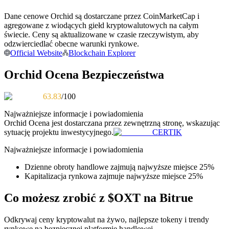
Dane cenowe Orchid są dostarczane przez CoinMarketCap i
Zostań traderem kopiującym
agregowane z wiodących giełd kryptowalutowych na całym
Ciesz się podziałem zysków i prowizjami z kopiowania
świecie. Ceny są aktualizowane w czasie rzeczywistym, aby
transakcji
odzwierciedlać obecne warunki rynkowe.
Official Website
Blockchain Explorer
Orchid Ocena Bezpieczeństwa
63.83
/100
Najważniejsze informacje i powiadomienia
Orchid
Ocena jest dostarczana przez zewnętrzną stronę, wskazując
sytuację projektu inwestycyjnego.
CERTIK
Informacja
Najważniejsze informacje i powiadomienia
Analiza Big Data, w tym informacje handlowe itp.
Dzienne obroty handlowe zajmują najwyższe miejsce 25%
Kapitalizacja rynkowa zajmuje najwyższe miejsce 25%
Co możesz zrobić z $OXT na Bitrue
Odkrywaj ceny kryptowalut na żywo, najlepsze tokeny i trendy
rynkowe na bezpiecznej platformie handlowej.