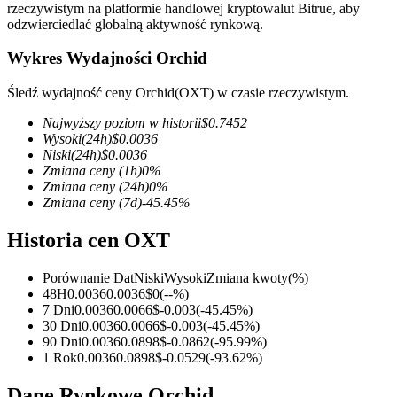
rzeczywistym na platformie handlowej kryptowalut Bitrue, aby
odzwierciedlać globalną aktywność rynkową.
Wykres Wydajności Orchid
Kontrakty terminowe COIN-M
Śledź wydajność ceny Orchid(OXT) w czasie rzeczywistym.
Kontrakty terminowe na kryptowaluty
Najwyższy poziom w historii
$
0.7452
Wysoki
(24h)
$
0.0036
Niski
(24h)
$
0.0036
Zmiana ceny
(1h)
0
%
TradFi
Zmiana ceny
(24h)
0
%
Zmiana ceny
(7d)
-45.45
%
Instrumenty pochodne na akcje, forex, metale szlachetne i
towary
Historia cen OXT
Porównanie Dat
Niski
Wysoki
Zmiana kwoty
(%)
48H
0.0036
0.0036
$
0
(
--
%)
7 Dni
0.0036
0.0066
$
-0.003
(
-45.45
%)
30 Dni
0.0036
0.0066
$
-0.003
(
-45.45
%)
90 Dni
0.0036
0.0898
$
-0.0862
(
-95.99
%)
1 Rok
0.0036
0.0898
$
-0.0529
(
-93.62
%)
Dane Rynkowe Orchid