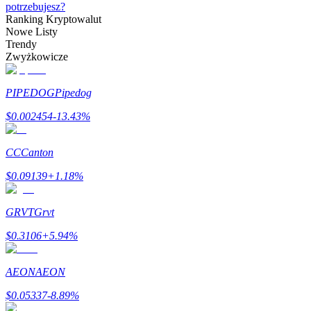
Bitrue
AI
potrzebujesz?
Ranking Kryptowalut
Nowe Listy
Trendy
Zwyżkowicze
PIPEDOG
Pipedog
$
0.002454
-13.43
%
Bitruści Partnerzy
CC
Canton
$
0.09139
+
1.18
%
GRVT
Grvt
$
0.3106
+
5.94
%
Afiliaci Bitrue
AEON
AEON
Aż do 65% prowizji!
$
0.05337
-8.89
%