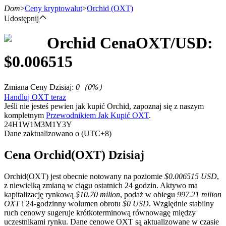
Dom
>
Ceny kryptowalut
>
Orchid
(OXT)
Udostępnij
Orchid
Cena
OXT
/USD:
Kontrakty terminowe
$
0.006515
Zmiana Ceny Dzisiaj
:
0
（
0
%）
Handluj OXT teraz
Jeśli nie jesteś pewien jak kupić Orchid, zapoznaj się z naszym
kompletnym
Przewodnikiem Jak Kupić OXT
.
24H
1W
1M
3M
1Y
3Y
Dane zaktualizowano o (UTC+8)
Kontrakty terminowe na USDT
Cena Orchid(OXT) Dzisiaj
Kontrakty futures wykorzystujące USDT jako zabezpieczenie
Orchid(OXT) jest obecnie notowany na poziomie
$0.006515 USD
,
z niewielką zmianą w ciągu ostatnich 24 godzin. Aktywo ma
kapitalizację rynkową
$10.70 milion
, podaż w obiegu
997.21 milion
OXT
i 24-godzinny wolumen obrotu
$0 USD
. Względnie stabilny
ruch cenowy sugeruje krótkoterminową równowagę między
uczestnikami rynku. Dane cenowe OXT są aktualizowane w czasie