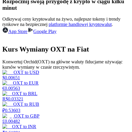
Rozpocznij swoją przygodę z krypto w ciągu kilku
minut
Odkrywaj ceny kryptowalut na żywo, najlepsze tokeny i trendy
Zarabiać
rynkowe na bezpiecznej
platformie handlowej kryptowalut
.
App Store
Google Play
Kurs Wymiany OXT na Fiat
Konwertuj Orchid(OXT) na główne waluty fiducjarne używając
kursów wymiany w czasie rzeczywistym.
OXT
to
USD
$
0.00651
Mocna Świnka
OXT
to
EUR
€
0.00563
Codziennie zdobywaj konkurencyjne nagrody
OXT
to
BRL
R$
0.03321
OXT
to
RUB
₽
0.53603
OXT
to
GBP
£
0.00482
OXT
to
INR