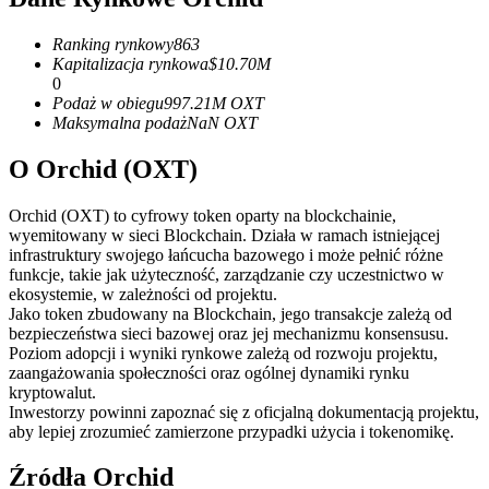
Kontrakty terminowe na USDC
Kontrakty futures wykorzystujące USDC jako zabezpieczenie
Ranking rynkowy
863
Kapitalizacja rynkowa
$
10.70M
0
Podaż w obiegu
997.21M
OXT
Maksymalna podaż
NaN
OXT
O Orchid (OXT)
Orchid (OXT) to cyfrowy token oparty na blockchainie,
wyemitowany w sieci Blockchain. Działa w ramach istniejącej
infrastruktury swojego łańcucha bazowego i może pełnić różne
Kopiowanie Transakcji
funkcje, takie jak użyteczność, zarządzanie czy uczestnictwo w
ekosystemie, w zależności od projektu.
Dołącz do najlepszych traderów
Jako token zbudowany na Blockchain, jego transakcje zależą od
bezpieczeństwa sieci bazowej oraz jej mechanizmu konsensusu.
Poziom adopcji i wyniki rynkowe zależą od rozwoju projektu,
zaangażowania społeczności oraz ogólnej dynamiki rynku
kryptowalut.
Inwestorzy powinni zapoznać się z oficjalną dokumentacją projektu,
aby lepiej zrozumieć zamierzone przypadki użycia i tokenomikę.
Źródła Orchid