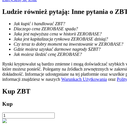
Ludzie również pytają: Inne pytania o ZB
Zarabiać
Jak kupić i handlować ZBT?
Dlaczego cena ZEROBASE spada?
Jaka jest najwyższa cena w historii ZEROBASE?
Jaka jest kapitalizacja rynkowa ZEROBASE dzisiaj?
Czy teraz to dobry moment na inwestowanie w ZEROBASE?
Gdzie możesz uzyskać darmowe nagrody $ZBT?
Jak możesz śledzić cenę ZEROBASE?
Rynki kryptowalut są bardzo zmienne i mogą doświadczać szybkich wa
które możesz ponieść. Polegamy na źródłach zewnętrznych w zakres
Mocna Świnka
dokładność. Informacje udostępniane na tej platformie oraz wszelkie
informacji znajdziesz w naszych
Warunkach Użytkowania
oraz
Polit
Codziennie zdobywaj konkurencyjne nagrody
Kup
ZBT
Kup