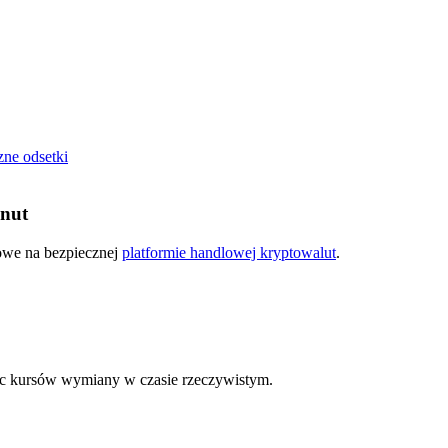
cji
zne odsetki
inut
kowe na bezpiecznej
platformie handlowej kryptowalut
.
 kursów wymiany w czasie rzeczywistym.