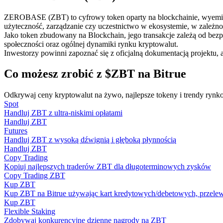
Kontrakty futures wykorzystujące USDC jako zabezpieczenie
ZEROBASE (ZBT) to cyfrowy token oparty na blockchainie, wyemitowa
użyteczność, zarządzanie czy uczestnictwo w ekosystemie, w zależnoś
Jako token zbudowany na Blockchain, jego transakcje zależą od bez
społeczności oraz ogólnej dynamiki rynku kryptowalut.
Inwestorzy powinni zapoznać się z oficjalną dokumentacją projektu, 
Co możesz zrobić z $ZBT na Bitrue
Odkrywaj ceny kryptowalut na żywo, najlepsze tokeny i trendy rynko
Spot
Kopiowanie Transakcji
Handluj ZBT z ultra-niskimi opłatami
Handluj ZBT
Dołącz do najlepszych traderów
Futures
Handluj ZBT z wysoką dźwignią i głęboką płynnością
Handluj ZBT
Copy Trading
Kopiuj najlepszych traderów ZBT dla długoterminowych zysków
Copy Trading ZBT
Kup ZBT
Kup ZBT na Bitrue używając kart kredytowych/debetowych, przelew
Kup ZBT
Flexible Staking
Zdobywaj konkurencyjne dzienne nagrody na ZBT