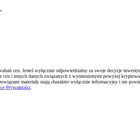
T
hań cen. Jesteś wyłącznie odpowiedzialny za swoje decyzje inwestycyj
ie cen i innych danych związanych z wymienionymi powyżej kryptowal
 powiązane materiały mają charakter wyłącznie informacyjny i nie pow
yce Prywatności
.