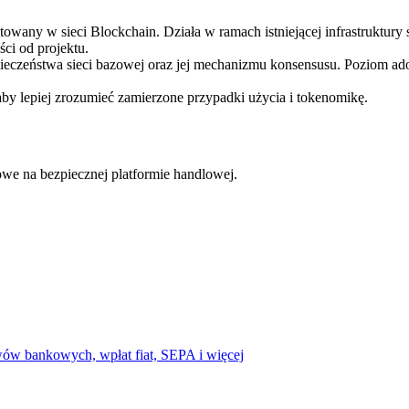
ny w sieci Blockchain. Działa w ramach istniejącej infrastruktury s
ci od projektu.
pieczeństwa sieci bazowej oraz jej mechanizmu konsensusu. Poziom ad
aby lepiej zrozumieć zamierzone przypadki użycia i tokenomikę.
we na bezpiecznej platformie handlowej.
ów bankowych, wpłat fiat, SEPA i więcej