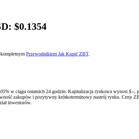
SD: $
0.1354
ym kompletnym
Przewodnikiem Jak Kupić ZBT
.
.05%
w ciągu ostatnich 24 godzin. Kapitalizacja rynkowa wynosi
$--
, 
wność zakupów i pozytywny krótkoterminowy nastrój rynku. Ceny ZBT
ział inwestorów.