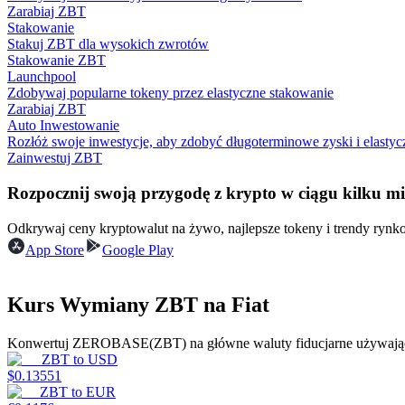
Zarabiaj ZBT
Zostań traderem kopiującym
Stakowanie
Stakuj ZBT dla wysokich zwrotów
Ciesz się podziałem zysków i prowizjami z kopiowania transak
Stakowanie ZBT
Launchpool
Zdobywaj popularne tokeny przez elastyczne stakowanie
Zarabiaj ZBT
Auto Inwestowanie
Rozłóż swoje inwestycje, aby zdobyć długoterminowe zyski i elastyc
Zainwestuj ZBT
Rozpocznij swoją przygodę z krypto w ciągu kilku m
Odkrywaj ceny kryptowalut na żywo, najlepsze tokeny i trendy ryn
Informacja
App Store
Google Play
Analiza Big Data, w tym informacje handlowe itp.
Kurs Wymiany ZBT na Fiat
Konwertuj ZEROBASE(ZBT) na główne waluty fiducjarne używając
ZBT
to
USD
$
0.13551
ZBT
to
EUR