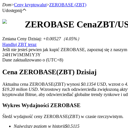
Dom
>
Ceny kryptowalut
>
ZEROBASE
(ZBT)
Udostępnij
ZEROBASE
Cena
ZBT
/U
Kontrakty terminowe
Zmiana Ceny Dzisiaj
:
+0.00527
（
4.05
%）
Handluj ZBT teraz
Jeśli nie jesteś pewien jak kupić ZEROBASE, zapoznaj się z nasz
24H
1W
1M
3M
1Y
3Y
Dane zaktualizowano o (UTC+8)
Cena ZEROBASE(ZBT) Dzisiaj
Aktualna cena ZEROBASE(ZBT) wynosi
$0.1354 USD
, wzrost o
4
Kontrakty terminowe na USDT
$19.20 milion USD
. Wzrostowy ruch odzwierciedla zwiększoną akty
kryptowalut Bitrue, aby odzwierciedlać globalne trendy rynkowe i ud
Kontrakty futures wykorzystujące USDT jako zabezpieczenie
Wykres Wydajności ZEROBASE
Śledź wydajność ceny ZEROBASE(ZBT) w czasie rzeczywistym.
Najwyższy poziom w historii
$
0.5115