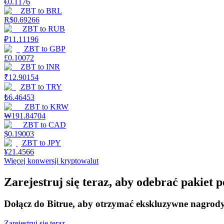
€
0.1176
ZBT
to
BRL
R$
0.69266
Przewodnik
ZBT
to
RUB
Przewodnik dla początkujących dotyczący kontraktów futures
₽
11.11196
ZBT
to
GBP
£
0.10072
ZBT
to
INR
₹
12.90154
ZBT
to
TRY
₺
6.46453
ZBT
to
KRW
₩
191.84704
ZBT
to
CAD
$
0.19003
Strategie handlowe
ZBT
to
JPY
¥
21.4566
Dowiedz się, jak zachować rentowność
Więcej konwersji kryptowalut
Zarejestruj się teraz, aby odebrać pakiet
Dołącz do Bitrue, aby otrzymać ekskluzywne nagrod
Zarejestruj się teraz