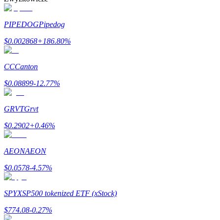
PIPEDOG
Pipedog
Blokady BTR
$
0.002868
+
186.80
%
Ekskluzywne inwestycje dla posiadaczy BTR
CC
Canton
$
0.08899
-12.77
%
GRVT
Grvt
$
0.2902
+
0.46
%
Pożyczki
AEON
AEON
Usługa pożyczek wspieranych kryptowalutami
$
0.0578
-4.57
%
SPYX
SP500 tokenized ETF (xStock)
$
774.08
-0.27
%