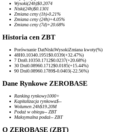
Wysoki
(24h)
$
0.2074
Niski
(24h)
$
0.1301
Zmiana ceny
(1h)
-0.21
%
Zmiana ceny
(24h)
+
4.05
%
Zmiana ceny
(7d)
+
20.68
%
Kontrakty terminowe COIN-M
Historia cen ZBT
Kontrakty terminowe na kryptowaluty
Porównanie Dat
Niski
Wysoki
Zmiana kwoty
(%)
48H
0.1034
0.1951
$
0.0339
(
+
32.47
%)
TradFi
7 Dni
0.1035
0.1712
$
0.0237
(
+
20.68
%)
30 Dni
0.0896
0.1712
$
0.0185
(
+
15.44
%)
Instrumenty pochodne na akcje, forex, metale szlachetne i towa
90 Dni
0.0896
0.1789
$
-0.0403
(
-22.56
%)
Dane Rynkowe ZEROBASE
Ranking rynkowy
1000+
Kapitalizacja rynkowa
$
--
Wolumen 24h
$
19.20M
Podaż w obiegu
--
ZBT
Maksymalna podaż
--
ZBT
O ZEROBASE (ZBT)
Kontrakty terminowe na USDC