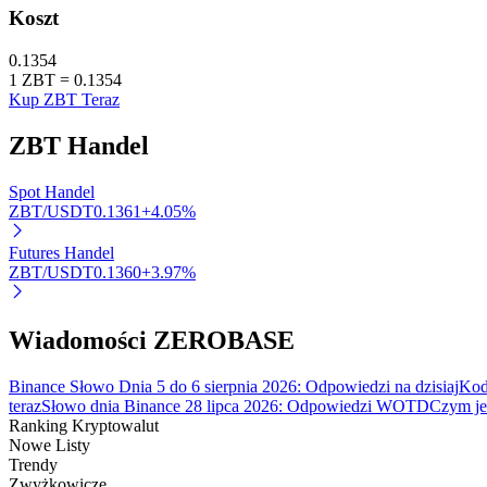
Koszt
Stawianie
0.1354
Wysokie zyski i natychmiastowy dostęp
1
ZBT
=
0.1354
Kup ZBT Teraz
ZBT
Handel
Spot Handel
ZBT/USDT
0.1361
+
4.05
%
Futures Handel
ZBT/USDT
0.1360
+
3.97
%
Launchpool
Elastyczne stawianie zakładów, aby zarabiać na popularnych t
Wiadomości ZEROBASE
Binance Słowo Dnia 5 do 6 sierpnia 2026: Odpowiedzi na dzisiaj
Kod
teraz
Słowo dnia Binance 28 lipca 2026: Odpowiedzi WOTD
Czym jes
Ranking Kryptowalut
Nowe Listy
Trendy
Zwyżkowicze