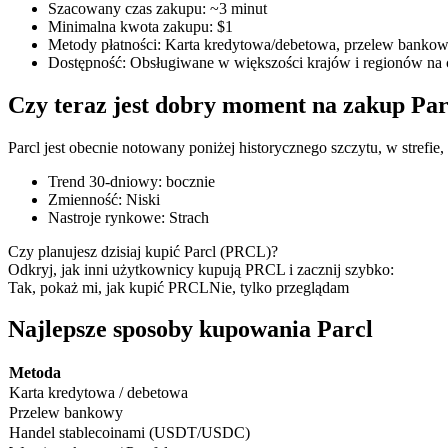
Szacowany czas zakupu
:
~3 minut
Minimalna kwota zakupu
:
$1
Metody płatności
:
Karta kredytowa/debetowa, przelew bankowy
Dostępność
:
Obsługiwane w większości krajów i regionów na 
Kontrakty terminowe COIN-M
Czy teraz jest dobry moment na zakup Par
Kontrakty terminowe na kryptowaluty
Parcl jest obecnie notowany poniżej historycznego szczytu, w strefie
Trend 30-dniowy
:
bocznie
TradFi
Zmienność
:
Niski
Nastroje rynkowe
:
Strach
Instrumenty pochodne na akcje, forex, metale szlachetne i towa
Czy planujesz dzisiaj kupić Parcl (PRCL)?
Odkryj, jak inni użytkownicy kupują PRCL i zacznij szybko:
Tak, pokaż mi, jak kupić PRCL
Nie, tylko przeglądam
Najlepsze sposoby kupowania Parcl
Metoda
Karta kredytowa / debetowa
Przelew bankowy
Handel stablecoinami (USDT/USDC)
Kontrakty terminowe na USDC