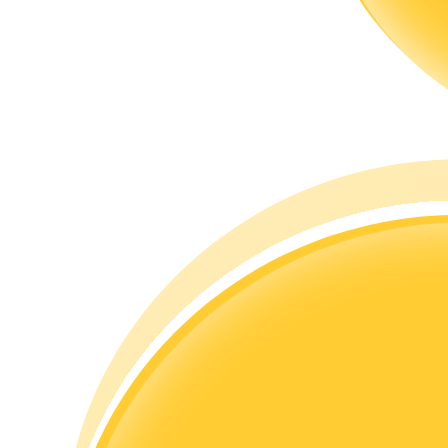
Przewodnik
Przewodnik dla początkujących dotyczący kontraktów futures
Strategie handlowe
Dowiedz się, jak zachować rentowność