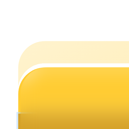
Stawianie
Wysokie zyski i natychmiastowy dostęp
Launchpool
Elastyczne stawianie zakładów, aby zarabiać na popularnych t