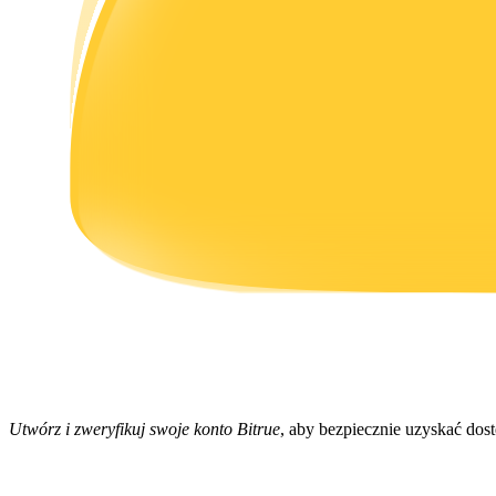
Zarabiać
Mocna Świnka
Codziennie zdobywaj konkurencyjne nagrody
Utwórz i zweryfikuj swoje konto Bitrue
, aby bezpiecznie uzyskać dost