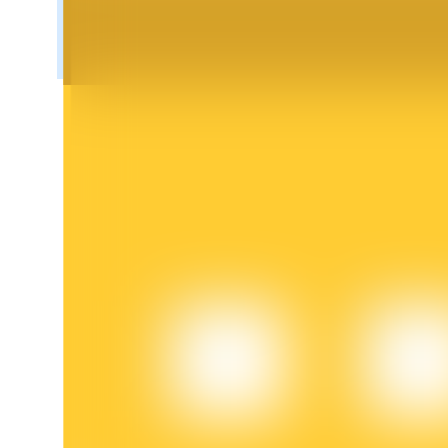
Blokady BTR
Ekskluzywne inwestycje dla posiadaczy BTR
Pożyczki
Usługa pożyczek wspieranych kryptowalutami