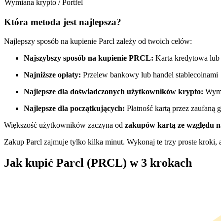
Wymiana krypto / Portfel
Kontrakty futures wykorzystujące USDC jako zabezpieczenie
Która metoda jest najlepsza?
Najlepszy sposób na kupienie Parcl zależy od twoich celów:
Najszybszy sposób na kupienie PRCL:
Karta kredytowa lub
Najniższe opłaty:
Przelew bankowy lub handel stablecoinami
Najlepsze dla doświadczonych użytkowników krypto:
Wymi
Najlepsze dla początkujących:
Płatność kartą przez zaufaną g
Kopiowanie Transakcji
Większość użytkowników zaczyna od
zakupów kartą ze względu 
Dołącz do najlepszych traderów
Zakup Parcl zajmuje tylko kilka minut. Wykonaj te trzy proste kroki, 
Jak kupić Parcl (PRCL) w 3 krokach