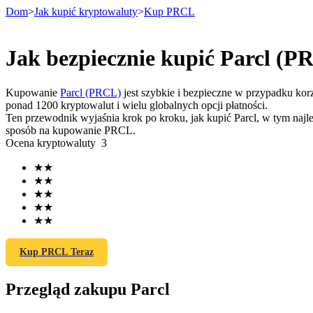
Dom
>
Jak kupić kryptowaluty
>
Kup PRCL
Jak bezpiecznie kupić Parcl (P
Kontrakty terminowe
Kupowanie
Parcl (PRCL)
jest szybkie i bezpieczne w przypadku kor
ponad 1200 kryptowalut i wielu globalnych opcji płatności.
Ten przewodnik wyjaśnia krok po kroku, jak kupić Parcl, w tym najl
sposób na kupowanie PRCL.
Ocena kryptowaluty
3
★
★
★
★
★
★
★
★
Kontrakty terminowe na USDT
★
★
Kontrakty futures wykorzystujące USDT jako zabezpieczenie
Kup PRCL Teraz
Przegląd zakupu Parcl