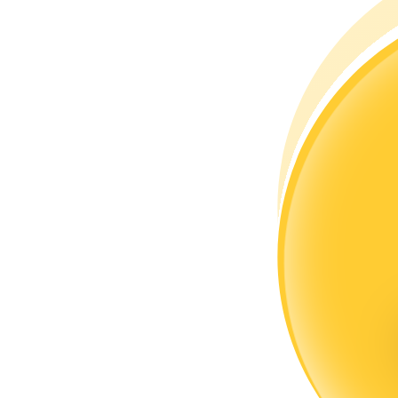
Zostań traderem kopiującym
Ciesz się podziałem zysków i prowizjami z kopiowania transak
Informacja
Analiza Big Data, w tym informacje handlowe itp.