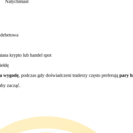
Natychmiast
 debetowa
ana krypto lub handel spot
iełdę
na wygodę
, podczas gdy doświadczeni traderzy często preferują
pary 
aby zacząć.