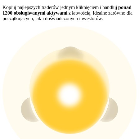
Kopiuj najlepszych traderów jednym kliknięciem i handluj
ponad
1200 obsługiwanymi aktywami
z łatwością. Idealne zarówno dla
USDT New User Exclusive 10% APR
początkujących, jak i doświadczonych inwestorów.
USDT Flexible Staking | Daily Rewards
BTC New User Exclusive: 6.5% APR
BTC Flexible Staking | Daily Rewards
Więcej wydarzeń