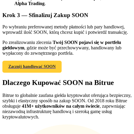
Alpha Trading
.
Krok
3 —
Sfinalizuj Zakup SOON
Po wybraniu preferowanej metody płatności lub pary handlowej,
wprowadź ilość SOON, którą chcesz kupić i potwierdź transakcję.
Po zrealizowaniu zlecenia
Twój SOON pojawi się w portfelu
giełdowym
, gdzie może być przechowywany, handlowany lub
Polecaj
wypłacony do zewnętrznego portfela.
Zaproś przyjaciela, aby otrzymać nagrody pieniężne
Zacznij handlować SOON
BTC Welcome Rewards
Dlaczego Kupować SOON na Bitrue
Bitrue to globalnie zaufana giełda kryptowalut oferująca bezpieczny,
szybki i elastyczny sposób na zakup SOON. Od 2018 roku Bitrue
obsługuje
41M+ użytkowników na całym świecie
, zapewniając
niezawodną infrastrukturę handlową i szeroką gamę usług
kryptowalutowych.