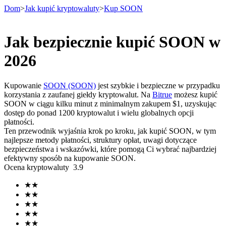
Dom
>
Jak kupić kryptowaluty
>
Kup SOON
Jak bezpiecznie kupić SOON w
Kontrakty terminowe
2026
Kupowanie
SOON (SOON)
jest szybkie i bezpieczne w przypadku
korzystania z zaufanej giełdy kryptowalut. Na
Bitrue
możesz kupić
SOON w ciągu kilku minut z minimalnym zakupem $1, uzyskując
dostęp do ponad 1200 kryptowalut i wielu globalnych opcji
płatności.
Ten przewodnik wyjaśnia krok po kroku, jak kupić SOON, w tym
najlepsze metody płatności, struktury opłat, uwagi dotyczące
bezpieczeństwa i wskazówki, które pomogą Ci wybrać najbardziej
Kontrakty terminowe na USDT
efektywny sposób na kupowanie SOON.
Ocena kryptowaluty
3.9
Kontrakty futures wykorzystujące USDT jako zabezpieczenie
★
★
★
★
★
★
★
★
★
★