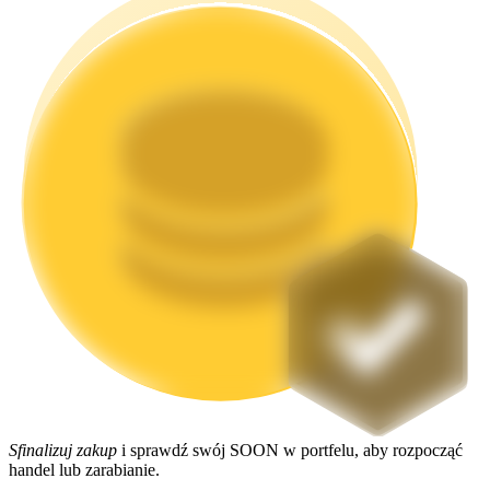
Stawianie
Wysokie zyski i natychmiastowy dostęp
Launchpool
Elastyczne stawianie zakładów, aby zarabiać na popularnych
tokenach
Sfinalizuj zakup
i sprawdź swój SOON w portfelu, aby rozpocząć
handel lub zarabianie.