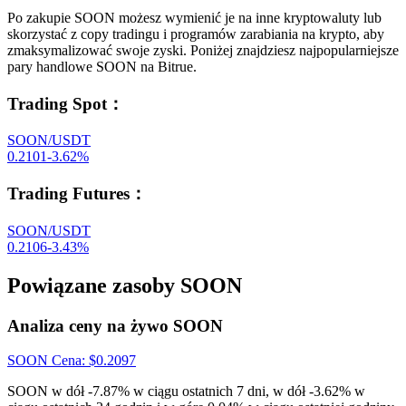
Po zakupie SOON możesz wymienić je na inne kryptowaluty lub
skorzystać z copy tradingu i programów zarabiania na krypto, aby
zmaksymalizować swoje zyski. Poniżej znajdziesz najpopularniejsze
pary handlowe SOON na Bitrue.
Trading Spot
：
SOON/USDT
0.2101
-3.62
%
Trading Futures
：
SOON/USDT
0.2106
-3.43
%
Powiązane zasoby SOON
Analiza ceny na żywo SOON
SOON
Cena
: $
0.2097
SOON w dół -7.87% w ciągu ostatnich 7 dni, w dół -3.62% w