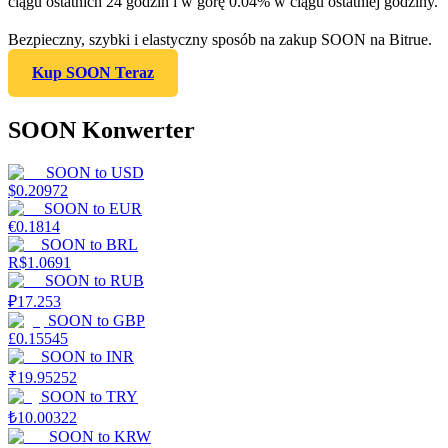
ciągu ostatnich 24 godzin i w górę 0.04% w ciągu ostatniej godziny.
Bezpieczny, szybki i elastyczny sposób na zakup SOON na Bitrue.
Kup SOON Teraz
SOON Konwerter
SOON
to
USD
$
0.20972
SOON
to
EUR
€
0.1814
SOON
to
BRL
R$
1.0691
SOON
to
RUB
₽
17.253
SOON
to
GBP
£
0.15545
SOON
to
INR
₹
19.95252
SOON
to
TRY
₺
10.00322
SOON
to
KRW