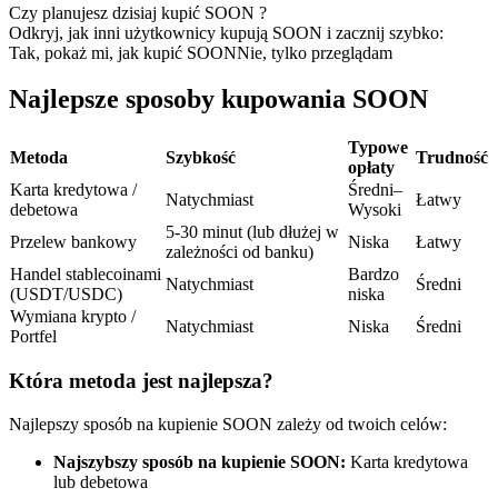
Kontrakty terminowe na USDC
Czy planujesz dzisiaj kupić SOON ?
Odkryj, jak inni użytkownicy kupują SOON i zacznij szybko:
Kontrakty futures wykorzystujące USDC jako zabezpieczenie
Tak, pokaż mi, jak kupić SOON
Nie, tylko przeglądam
Najlepsze sposoby kupowania SOON
Typowe
Metoda
Szybkość
Trudność
opłaty
Karta kredytowa /
Średni–
Natychmiast
Łatwy
debetowa
Wysoki
5-30 minut (lub dłużej w
Przelew bankowy
Niska
Łatwy
zależności od banku)
Kopiowanie Transakcji
Handel stablecoinami
Bardzo
Natychmiast
Średni
(USDT/USDC)
niska
Dołącz do najlepszych traderów
Wymiana krypto /
Natychmiast
Niska
Średni
Portfel
Która metoda jest najlepsza?
Najlepszy sposób na kupienie SOON zależy od twoich celów:
Najszybszy sposób na kupienie SOON:
Karta kredytowa
lub debetowa