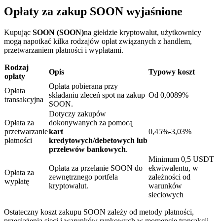
Opłaty za zakup SOON wyjaśnione
Kupując
SOON (SOON)
na giełdzie kryptowalut, użytkownicy
mogą napotkać kilka rodzajów opłat związanych z handlem,
przetwarzaniem płatności i wypłatami.
Blokady BTR
Rodzaj
Opis
Typowy koszt
Ekskluzywne inwestycje dla posiadaczy BTR
opłaty
Opłata pobierana przy
Opłata
składaniu zleceń spot na zakup
Od 0,0089%
transakcyjna
SOON.
Dotyczy zakupów
Opłata za
dokonywanych za pomocą
przetwarzanie
kart
0,45%-3,03%
płatności
kredytowych/debetowych lub
przelewów bankowych
.
Minimum 0,5 USDT
Opłata za przelanie SOON do
ekwiwalentu, w
Opłata za
Pożyczki
zewnętrznego portfela
zależności od
wypłatę
kryptowalut.
warunków
Usługa pożyczek wspieranych kryptowalutami
sieciowych
Ostateczny koszt zakupu SOON zależy od metody płatności,
przeciążenia sieci i warunków rynkowych w momencie transakcji.