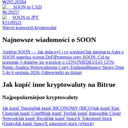
₩
295.26584
SOON
to
CAD
$
0.29257
SOON
to
JPY
¥
33.09521
Więcej konwersji kryptowalut
Najnowsze wiadomości o SOON
Airdrop SOON — Jak dołączyć i co wiedzieć
Jak integracja Aster z
SOON napędza wzrost DeFi
Prognoza ceny SOON: Cel na
poziomie 5 dolarów po wzroście o 125%?
NIEDŁUGO 125%
Pump: Analiza Wprowadzenia Copy-Tradingu
Binance Słowo Dnia
5 do 6 sierpnia 2026: Odpowiedzi na dzisiaj
Jak kupić inne kryptowaluty na Bitrue
Najpopularniejsze kryptowaluty
Jak kupić Tutorial
Jak kupić BICONOMY (BICO)
Jak kupić Epic
Chain
Jak kupić Coin98
Jak kupić Test
Jak kupić Impossible Cloud
Network
Jak kupić Recall
Jak kupić SpaceX Tokenized Stock
(Ondo)
Jak kupić SpaceX tokenized stock (xStock)