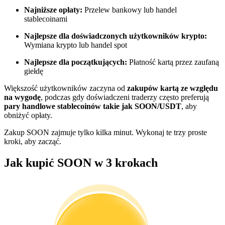
Najniższe opłaty:
Przelew bankowy lub handel
Zostań traderem kopiującym
stablecoinami
Ciesz się podziałem zysków i prowizjami z kopiowania
Najlepsze dla doświadczonych użytkowników krypto:
transakcji
Wymiana krypto lub handel spot
Najlepsze dla początkujących:
Płatność kartą przez zaufaną
giełdę
Większość użytkowników zaczyna od
zakupów kartą ze względu
na wygodę
, podczas gdy doświadczeni traderzy często preferują
pary handlowe stablecoinów takie jak SOON/USDT
, aby
obniżyć opłaty.
Zakup SOON zajmuje tylko kilka minut. Wykonaj te trzy proste
kroki, aby zacząć.
Informacja
Jak kupić SOON w 3 krokach
Analiza Big Data, w tym informacje handlowe itp.