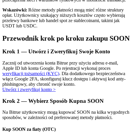
Wskazówki:
Różne metody płatności mogą mieć różne struktury
opłat. Użytkownicy szukający niższych kosztów często wybierają
przelewy bankowe lub handel spot ze stablecoinami, takimi jak
USDT lub USDC.
Przewodnik krok po kroku zakupu SOON
Automatyczna inwestycja
Krok
1 —
Utwórz i Zweryfikuj Swoje Konto
Zdobądź długoterminowy zysk i elastyczne zainteresowania
Zacznij od utworzenia konta Bitrue przy użyciu adresu e-mail,
Apple ID lub konta Google. Po rejestracji wykonaj proces
weryfikacji tożsamości (KYC)
. Dla dodatkowego bezpieczeństwa
włącz Google 2FA, skonfiguruj klucz dostępu i aktywuj kod anty-
phishingowy, aby chronić swoje konto.
Utwórz i zweryfikuj konto
>
Krok
2 —
Wybierz Sposób Kupna SOON
Na Bitrue użytkownicy mogą kupować SOON na kilka wygodnych
Naucz się stakingu
sposobów, w zależności od preferowanej metody płatności.
Dowiedz się, jak uzyskać dochód pasywny
Kup SOON za fiaty (OTC)