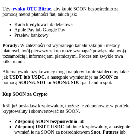
Bitrue
AI
Użyj
rynku OTC Bitrue
, aby kupić SOON bezpośrednio za
pomocą metod płatności fiat, takich jak:
Karta kredytowa lub debetowa
Apple Pay lub Google Pay
Przelew bankowy
Porady:
W zależności od wybranego kanału zakupu i metody
płatności, twój pierwszy zakup może wymagać powiązania twoją
Bitruści Partnerzy
tożsamością i informacjami płatniczymi. Proces ten zwykle trwa
kilka minut.
Alternatywnie użytkownicy mogą najpierw kupić stablecoiny takie
jak
USDT lub USDC
, a następnie wymienić je na
SOON
za
pomocą
SOON/USDT
or
SOON/USDC
par handlu spot.
Kup SOON za Crypto
Jeśli już posiadasz kryptowaluty, możesz je zdeponować w portfelu
kryptowaluty i skonwertować na SOON.
Afiliaci Bitrue
Zdeponuj SOON bezpośrednio
lub
Aż do 65% prowizji!
Zdeponuj USDT, USDC
lub inne kryptowaluty, a następnie
wymień je na SOON za pośrednictwem
Spot
,
Futures
lub