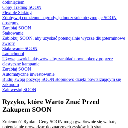
dotknięciem
Copy Trading SOON
Flexible Staking
Zdobywaj codzienne nagrody, jednocześnie utrzymując SOON
dostępny
Zarabiaj SOON
Stakowanie
Zablokuj SOON, aby uzyskać potencjalnie wyższe długoterminowe
zwroty
Stakowanie SOON
Launchpool
Używaj swoich aktywów, aby zarabiać nowe tokeny poprzez
elastyczne kampanie
Zarabiaj SOON
Automatyczne inwestowanie
Buduj swoją pozycję SOON stopniowo dzięki powtarzającym się
zakupom
Zainwestuj SOON
Ryzyko, które Warto Znać Przed
Zakupem SOON
Zmienność Rynku
:
Ceny SOON mogą gwałtownie się wahać,
potencjalnie prowadząc do znacznych zysków lub strat.