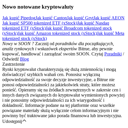
Nowo notowane kryptowaluty
Jak kupić Pipedog
Jak kupić Canton
Jak kupić Grvt
Jak kupić AEON
Jak kupić SP500 tokenized ETF (xStock)
Jak kupić Nasdaq
tokenized ETF (xStock)
Jak kupić Broadcom tokenized stock
(xStock)
Jak kupić Amazon tokenized stock (xStock)
Jak kupić Meta
tokenized stock (xStock)
Nowy w SOON ?
Zacznij od
poradników dla początkujących,
analiz rynkowych i wskazówek ekspertów
Bitrue, aby pewnie
kupować, handlować i zarządzać swoim SOON. Czytaj
Poradniki
/
Odwiedź
Blog
Zastrzeżenie
Rynki kryptowalut charakteryzują się dużą zmiennością i mogą
doświadczyć szybkich wahań cen. Ponosisz wyłączną
odpowiedzialność za swoje decyzje inwestycyjne, a Bitrue nie
ponosi odpowiedzialności za jakiekolwiek straty, które możesz
ponieść. Opieramy się na źródłach zewnętrznych w zakresie cen i
innych danych związanych do kryptowalut wymienionych powyżej
i nie ponosimy odpowiedzialności za ich wiarygodność i
dokładność. Informacje podane na tej platformie oraz wszelkie
powiązane materiały służą wyłącznie celom informacyjnym i nie
powinny być traktowane jako porada finansowa lub inwestycyjna.
Udostępnij