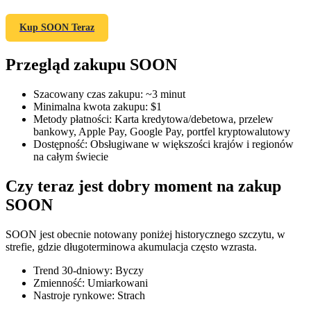
Kup SOON Teraz
Przegląd zakupu SOON
Kontrakty terminowe COIN-M
Kontrakty terminowe na kryptowaluty
Szacowany czas zakupu
:
~3 minut
Minimalna kwota zakupu
:
$1
Metody płatności
:
Karta kredytowa/debetowa, przelew
bankowy, Apple Pay, Google Pay, portfel kryptowalutowy
TradFi
Dostępność
:
Obsługiwane w większości krajów i regionów
na całym świecie
Instrumenty pochodne na akcje, forex, metale szlachetne i
towary
Czy teraz jest dobry moment na zakup
SOON
SOON jest obecnie notowany poniżej historycznego szczytu, w
strefie, gdzie długoterminowa akumulacja często wzrasta.
Trend 30-dniowy
:
Byczy
Zmienność
:
Umiarkowani
Nastroje rynkowe
:
Strach