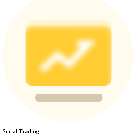
BTC Welcome Rewards
Deposit & Trade BTC to Share 25000 USDT prize pool!
Deposit CASHCAT & Win
Share 500000 CASHCAT prize pool
Exclusive for BitMart Users
Register & Trade to Win 500,000 USDT
Precious Metals Trading Carnival
Trade Gold & Silver · 33,333 USDT Bonus
Social Trading