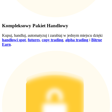
Wygraj nagrody i ekskluzywne bonusy
Zaloguj sie
Zapisać się
Kompleksowy Pakiet Handlowy
Kupuj, handluj, automatyzuj i zarabiaj w jednym miejscu dzięki
handlowi spot
,
futures
,
copy trading
,
alpha trading
i
Bitrue
Earn
.
Zaloguj sie
Zapisać się
Centrum
nagród