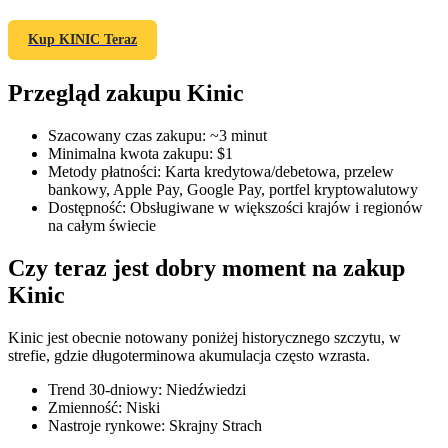
Kup KINIC Teraz
Przegląd zakupu Kinic
Kontrakty terminowe COIN-M
Kontrakty terminowe na kryptowaluty
Szacowany czas zakupu
:
~3 minut
Minimalna kwota zakupu
:
$1
Metody płatności
:
Karta kredytowa/debetowa, przelew
bankowy, Apple Pay, Google Pay, portfel kryptowalutowy
TradFi
Dostępność
:
Obsługiwane w większości krajów i regionów
na całym świecie
Instrumenty pochodne na akcje, forex, metale szlachetne i
towary
Czy teraz jest dobry moment na zakup
Kinic
Kinic jest obecnie notowany poniżej historycznego szczytu, w
strefie, gdzie długoterminowa akumulacja często wzrasta.
Trend 30-dniowy
:
Niedźwiedzi
Zmienność
:
Niski
Nastroje rynkowe
:
Skrajny Strach