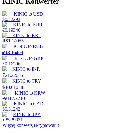
KINIC Konwerter
KINIC
to
USD
$
0.22293
KINIC
to
EUR
€
0.19346
KINIC
to
BRL
R$
1.14055
KINIC
to
RUB
₽
18.16409
KINIC
to
GBP
£
0.16566
KINIC
to
INR
₹
21.22655
KINIC
to
TRY
₺
10.61048
KINIC
to
KRW
₩
317.22101
KINIC
to
CAD
$
0.31242
KINIC
to
JPY
¥
35.29871
Więcej konwersji kryptowalut