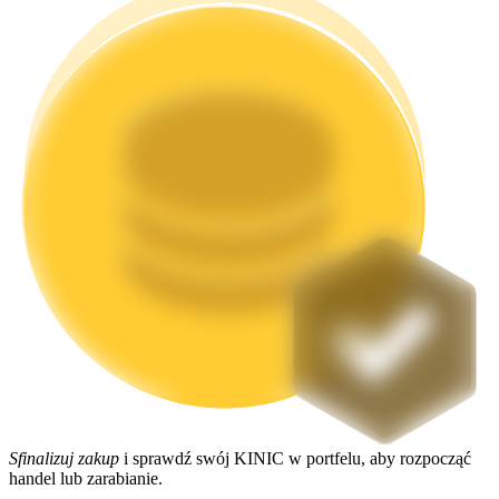
Stawianie
Wysokie zyski i natychmiastowy dostęp
Launchpool
Elastyczne stawianie zakładów, aby zarabiać na popularnych
tokenach
Sfinalizuj zakup
i sprawdź swój KINIC w portfelu, aby rozpocząć
handel lub zarabianie.