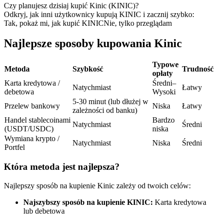
Kontrakty terminowe na USDC
Czy planujesz dzisiaj kupić Kinic (KINIC)?
Odkryj, jak inni użytkownicy kupują KINIC i zacznij szybko:
Kontrakty futures wykorzystujące USDC jako zabezpieczenie
Tak, pokaż mi, jak kupić KINIC
Nie, tylko przeglądam
Najlepsze sposoby kupowania Kinic
Typowe
Metoda
Szybkość
Trudność
opłaty
Karta kredytowa /
Średni–
Natychmiast
Łatwy
debetowa
Wysoki
5-30 minut (lub dłużej w
Przelew bankowy
Niska
Łatwy
zależności od banku)
Kopiowanie Transakcji
Handel stablecoinami
Bardzo
Natychmiast
Średni
(USDT/USDC)
niska
Dołącz do najlepszych traderów
Wymiana krypto /
Natychmiast
Niska
Średni
Portfel
Która metoda jest najlepsza?
Najlepszy sposób na kupienie Kinic zależy od twoich celów:
Najszybszy sposób na kupienie KINIC:
Karta kredytowa
lub debetowa