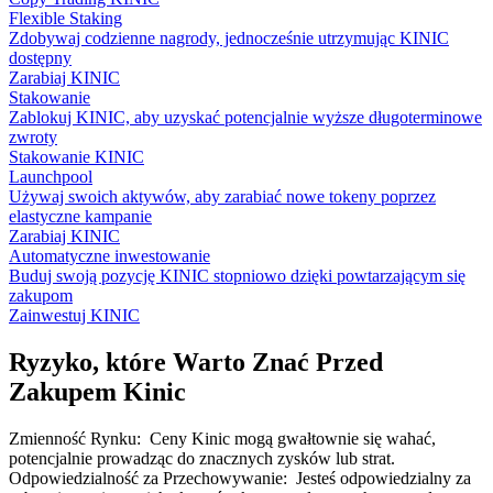
Flexible Staking
Zdobywaj codzienne nagrody, jednocześnie utrzymując KINIC
dostępny
Zarabiaj KINIC
Stakowanie
Zablokuj KINIC, aby uzyskać potencjalnie wyższe długoterminowe
zwroty
Stakowanie KINIC
Launchpool
Używaj swoich aktywów, aby zarabiać nowe tokeny poprzez
elastyczne kampanie
Zarabiaj KINIC
Automatyczne inwestowanie
Buduj swoją pozycję KINIC stopniowo dzięki powtarzającym się
zakupom
Zainwestuj KINIC
Ryzyko, które Warto Znać Przed
Zakupem Kinic
Zmienność Rynku
:
Ceny Kinic mogą gwałtownie się wahać,
potencjalnie prowadząc do znacznych zysków lub strat.
Odpowiedzialność za Przechowywanie
:
Jesteś odpowiedzialny za