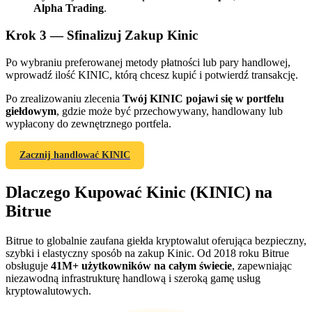
Alpha Trading
.
Krok
3 —
Sfinalizuj Zakup Kinic
Po wybraniu preferowanej metody płatności lub pary handlowej,
wprowadź ilość KINIC, którą chcesz kupić i potwierdź transakcję.
Po zrealizowaniu zlecenia
Twój KINIC pojawi się w portfelu
giełdowym
, gdzie może być przechowywany, handlowany lub
Polecaj
wypłacony do zewnętrznego portfela.
Zaproś przyjaciela, aby otrzymać nagrody pieniężne
Zacznij handlować KINIC
Deposit CASHCAT & Win
Dlaczego Kupować Kinic (KINIC) na
Bitrue
Bitrue to globalnie zaufana giełda kryptowalut oferująca bezpieczny,
szybki i elastyczny sposób na zakup Kinic. Od 2018 roku Bitrue
obsługuje
41M+ użytkowników na całym świecie
, zapewniając
niezawodną infrastrukturę handlową i szeroką gamę usług
kryptowalutowych.