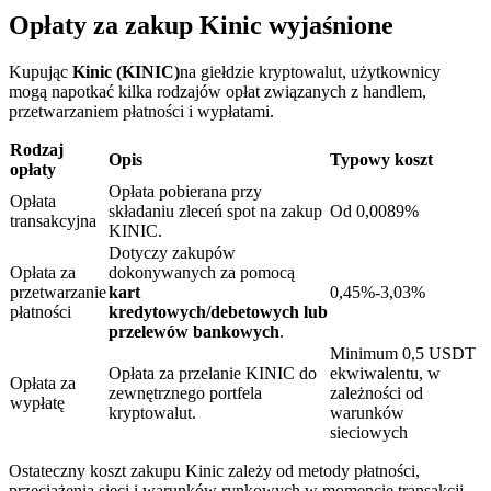
Opłaty za zakup Kinic wyjaśnione
Kupując
Kinic (KINIC)
na giełdzie kryptowalut, użytkownicy
mogą napotkać kilka rodzajów opłat związanych z handlem,
przetwarzaniem płatności i wypłatami.
Blokady BTR
Rodzaj
Opis
Typowy koszt
Ekskluzywne inwestycje dla posiadaczy BTR
opłaty
Opłata pobierana przy
Opłata
składaniu zleceń spot na zakup
Od 0,0089%
transakcyjna
KINIC.
Dotyczy zakupów
Opłata za
dokonywanych za pomocą
przetwarzanie
kart
0,45%-3,03%
płatności
kredytowych/debetowych lub
przelewów bankowych
.
Minimum 0,5 USDT
Opłata za przelanie KINIC do
ekwiwalentu, w
Opłata za
Pożyczki
zewnętrznego portfela
zależności od
wypłatę
kryptowalut.
warunków
Usługa pożyczek wspieranych kryptowalutami
sieciowych
Ostateczny koszt zakupu Kinic zależy od metody płatności,
przeciążenia sieci i warunków rynkowych w momencie transakcji.