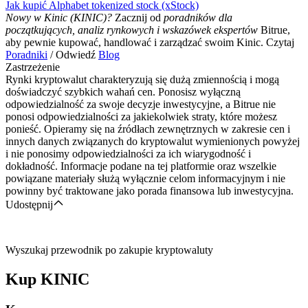
Jak kupić Alphabet tokenized stock (xStock)
Nowy w Kinic (KINIC)?
Zacznij od
poradników dla
początkujących, analiz rynkowych i wskazówek ekspertów
Bitrue,
aby pewnie kupować, handlować i zarządzać swoim Kinic. Czytaj
Poradniki
/ Odwiedź
Blog
Zastrzeżenie
Rynki kryptowalut charakteryzują się dużą zmiennością i mogą
doświadczyć szybkich wahań cen. Ponosisz wyłączną
odpowiedzialność za swoje decyzje inwestycyjne, a Bitrue nie
ponosi odpowiedzialności za jakiekolwiek straty, które możesz
ponieść. Opieramy się na źródłach zewnętrznych w zakresie cen i
innych danych związanych do kryptowalut wymienionych powyżej
i nie ponosimy odpowiedzialności za ich wiarygodność i
dokładność. Informacje podane na tej platformie oraz wszelkie
powiązane materiały służą wyłącznie celom informacyjnym i nie
powinny być traktowane jako porada finansowa lub inwestycyjna.
Udostępnij
Wyszukaj przewodnik po zakupie kryptowaluty
Kup
KINIC