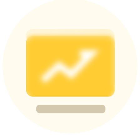
Deposit CASHCAT & Win
Share 500000 CASHCAT prize pool
Exclusive for BitMart Users
Register & Trade to Win 500,000 USDT
Precious Metals Trading Carnival
Trade Gold & Silver · 33,333 USDT Bonus
USDT New User Exclusive 10% APR
USDT Flexible Staking | Daily Rewards