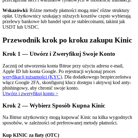
Wskazówki:
Różne metody płatności mogą mieć różne struktury
opłat. Użytkownicy szukający niższych kosztów często wybierają
przelewy bankowe lub handel spot ze stablecoinami, takimi jak
USDT lub USDC.
Przewodnik krok po kroku zakupu Kinic
Automatyczna inwestycja
Krok
1 —
Utwórz i Zweryfikuj Swoje Konto
Zdobądź długoterminowy zysk i elastyczne zainteresowania
Zacznij od utworzenia konta Bitrue przy użyciu adresu e-mail,
Apple ID lub konta Google. Po rejestracji wykonaj proces
weryfikacji tożsamości (KYC)
. Dla dodatkowego bezpieczeństwa
włącz Google 2FA, skonfiguruj klucz dostępu i aktywuj kod anty-
phishingowy, aby chronić swoje konto.
Utwórz i zweryfikuj konto
>
Krok
2 —
Wybierz Sposób Kupna Kinic
Na Bitrue użytkownicy mogą kupować Kinic na kilka wygodnych
Naucz się stakingu
sposobów, w zależności od preferowanej metody płatności.
Dowiedz się, jak uzyskać dochód pasywny
Kup KINIC za fiaty (OTC)