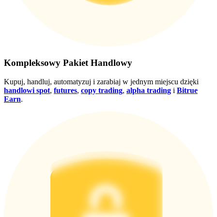
Wygraj nagrody i ekskluzywne bonusy
Zaloguj sie
Zapisać się
Kompleksowy Pakiet Handlowy
Kupuj, handluj, automatyzuj i zarabiaj w jednym miejscu dzięki
handlowi spot
,
futures
,
copy trading
,
alpha trading
i
Bitrue
Earn
.
Zaloguj sie
Zapisać się
Centrum
nagród