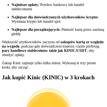
Najniższe opłaty:
Przelew bankowy lub handel
Zostań traderem kopiującym
stablecoinami
Ciesz się podziałem zysków i prowizjami z kopiowania
Najlepsze dla doświadczonych użytkowników krypto:
transakcji
Wymiana krypto lub handel spot
Najlepsze dla początkujących:
Płatność kartą przez zaufaną
giełdę
Większość użytkowników zaczyna od
zakupów kartą ze względu
na wygodę
, podczas gdy doświadczeni traderzy często preferują
pary handlowe stablecoinów takie jak KINIC/USDT
, aby
obniżyć opłaty.
Zakup Kinic zajmuje tylko kilka minut. Wykonaj te trzy proste
kroki, aby zacząć.
Informacja
Jak kupić Kinic (KINIC) w 3 krokach
Analiza Big Data, w tym informacje handlowe itp.