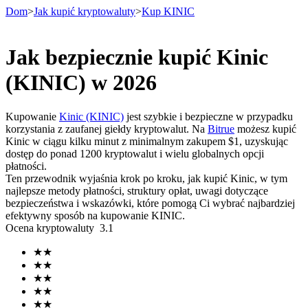
Dom
>
Jak kupić kryptowaluty
>
Kup KINIC
Jak bezpiecznie kupić Kinic
Kontrakty terminowe
(KINIC) w 2026
Kupowanie
Kinic (KINIC)
jest szybkie i bezpieczne w przypadku
korzystania z zaufanej giełdy kryptowalut. Na
Bitrue
możesz kupić
Kinic w ciągu kilku minut z minimalnym zakupem $1, uzyskując
dostęp do ponad 1200 kryptowalut i wielu globalnych opcji
płatności.
Ten przewodnik wyjaśnia krok po kroku, jak kupić Kinic, w tym
najlepsze metody płatności, struktury opłat, uwagi dotyczące
bezpieczeństwa i wskazówki, które pomogą Ci wybrać najbardziej
Kontrakty terminowe na USDT
efektywny sposób na kupowanie KINIC.
Ocena kryptowaluty
3.1
Kontrakty futures wykorzystujące USDT jako zabezpieczenie
★
★
★
★
★
★
★
★
★
★