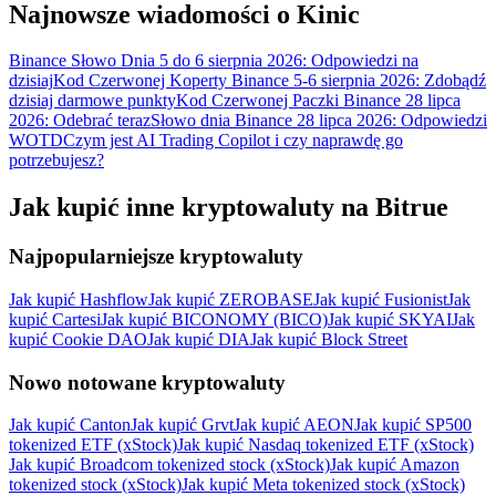
Najnowsze wiadomości o Kinic
Binance Słowo Dnia 5 do 6 sierpnia 2026: Odpowiedzi na
dzisiaj
Kod Czerwonej Koperty Binance 5-6 sierpnia 2026: Zdobądź
dzisiaj darmowe punkty
Kod Czerwonej Paczki Binance 28 lipca
2026: Odebrać teraz
Słowo dnia Binance 28 lipca 2026: Odpowiedzi
WOTD
Czym jest AI Trading Copilot i czy naprawdę go
potrzebujesz?
Jak kupić inne kryptowaluty na Bitrue
Najpopularniejsze kryptowaluty
Jak kupić Hashflow
Jak kupić ZEROBASE
Jak kupić Fusionist
Jak
kupić Cartesi
Jak kupić BICONOMY (BICO)
Jak kupić SKYAI
Jak
kupić Cookie DAO
Jak kupić DIA
Jak kupić Block Street
Nowo notowane kryptowaluty
Jak kupić Canton
Jak kupić Grvt
Jak kupić AEON
Jak kupić SP500
tokenized ETF (xStock)
Jak kupić Nasdaq tokenized ETF (xStock)
Jak kupić Broadcom tokenized stock (xStock)
Jak kupić Amazon
tokenized stock (xStock)
Jak kupić Meta tokenized stock (xStock)