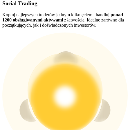
Social Trading
Kopiuj najlepszych traderów jednym kliknięciem i handluj
ponad
New Listing Futures Fest
1200 obsługiwanymi aktywami
z łatwością. Idealne zarówno dla
początkujących, jak i doświadczonych inwestorów.
Trade New Futures, Win 200,000 USDT
Crypto World Cup 2026: Grand Finale
77,777+3k Rewards
Więcej wydarzeń