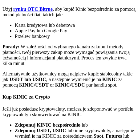
Bitrue
AI
Użyj
rynku OTC Bitrue
, aby kupić Kinic bezpośrednio za pomocą
metod płatności fiat, takich jak:
Karta kredytowa lub debetowa
Apple Pay lub Google Pay
Przelew bankowy
Porady:
W zależności od wybranego kanału zakupu i metody
płatności, twój pierwszy zakup może wymagać powiązania twoją
Bitruści Partnerzy
tożsamością i informacjami płatniczymi. Proces ten zwykle trwa
kilka minut.
Alternatywnie użytkownicy mogą najpierw kupić stablecoiny takie
jak
USDT lub USDC
, a następnie wymienić je na
KINIC
za
pomocą
KINIC/USDT
or
KINIC/USDC
par handlu spot.
Kup KINIC za Crypto
Jeśli już posiadasz kryptowaluty, możesz je zdeponować w portfelu
kryptowaluty i skonwertować na KINIC.
Afiliaci Bitrue
Zdeponuj KINIC bezpośrednio
lub
Aż do 65% prowizji!
Zdeponuj USDT, USDC
lub inne kryptowaluty, a następnie
wymień je na KINIC za pośrednictwem
Spot
,
Futures
lub