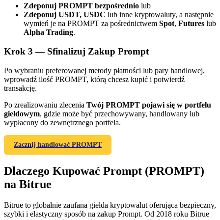
Zdeponuj PROMPT bezpośrednio
lub
Zdeponuj USDT, USDC
lub inne kryptowaluty, a następnie
wymień je na PROMPT za pośrednictwem
Spot
,
Futures
lub
Alpha Trading
.
Krok
3 —
Sfinalizuj Zakup Prompt
Po wybraniu preferowanej metody płatności lub pary handlowej,
wprowadź ilość PROMPT, którą chcesz kupić i potwierdź
Polecaj
transakcję.
Zaproś przyjaciela, aby otrzymać nagrody pieniężne
Po zrealizowaniu zlecenia
Twój PROMPT pojawi się w portfelu
giełdowym
, gdzie może być przechowywany, handlowany lub
BTC Welcome Rewards
wypłacony do zewnętrznego portfela.
Zacznij handlować PROMPT
Dlaczego Kupować Prompt (PROMPT)
na Bitrue
Bitrue to globalnie zaufana giełda kryptowalut oferująca bezpieczny,
szybki i elastyczny sposób na zakup Prompt. Od 2018 roku Bitrue