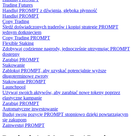
Trading Futures
Handluj PROMPT z dźwignią, głęboka płynność
Handluj PROMPT
Copy Trading
Śledź doświadczonych traderów i kopiuj strategie PROMPT
jednym dotknięciem
Copy Trading PROMPT
Flexible Staking
Zdobywaj codzienne nagrody, jednocześnie utrzymując PROMPT
dostępny
Zarabiaj PROMPT
Stakowanie
Zablokuj PROMPT, aby uzyskać potencjalnie wyższe
długoterminowe zwroty
Stakowanie PROMPT
Launchpool
Używaj swoich aktywów, aby zarabiać nowe tokeny poprzez
elastyczne kampanie
Zarabiaj PROMPT
Automatyczne inwestowanie
Buduj swoją pozycję PROMPT stopniowo dzięki powtarzającym
się zakupom
Zainwestuj PROMPT