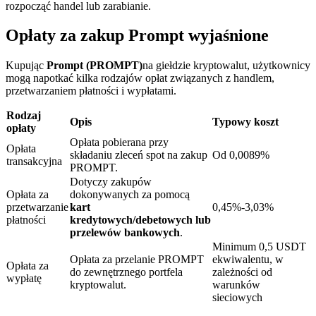
rozpocząć handel lub zarabianie.
Opłaty za zakup Prompt wyjaśnione
Kupując
Prompt (PROMPT)
na giełdzie kryptowalut, użytkownicy
mogą napotkać kilka rodzajów opłat związanych z handlem,
Blokady BTR
przetwarzaniem płatności i wypłatami.
Ekskluzywne inwestycje dla posiadaczy BTR
Rodzaj
Opis
Typowy koszt
opłaty
Opłata pobierana przy
Opłata
składaniu zleceń spot na zakup
Od 0,0089%
transakcyjna
PROMPT.
Dotyczy zakupów
Opłata za
dokonywanych za pomocą
przetwarzanie
kart
0,45%-3,03%
płatności
kredytowych/debetowych lub
przelewów bankowych
.
Minimum 0,5 USDT
Pożyczki
Opłata za przelanie PROMPT
ekwiwalentu, w
Opłata za
do zewnętrznego portfela
zależności od
Usługa pożyczek wspieranych kryptowalutami
wypłatę
kryptowalut.
warunków
sieciowych