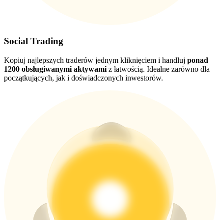
USDT New User Exclusive 10% APR
Social Trading
USDT Flexible Staking | Daily Rewards
Kopiuj najlepszych traderów jednym kliknięciem i handluj
ponad
1200 obsługiwanymi aktywami
z łatwością. Idealne zarówno dla
początkujących, jak i doświadczonych inwestorów.
BTC New User Exclusive: 6.5% APR
BTC Flexible Staking | Daily Rewards
Więcej wydarzeń