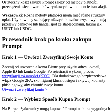
Ostateczny koszt zakupu Prompt zależy od metody płatności,
przeciążenia sieci i warunków rynkowych w momencie transakcji.
Wskazówki:
Różne metody płatności mogą mieć różne struktury
opłat. Użytkownicy szukający niższych kosztów często wybierają
przelewy bankowe lub handel spot ze stablecoinami, takimi jak
USDT lub USDC.
Automatyczna inwestycja
Przewodnik krok po kroku zakupu
Zdobądź długoterminowy zysk i elastyczne zainteresowania
Prompt
Krok
1 —
Utwórz i Zweryfikuj Swoje Konto
Zacznij od utworzenia konta Bitrue przy użyciu adresu e-mail,
Apple ID lub konta Google. Po rejestracji wykonaj proces
weryfikacji tożsamości (KYC)
. Dla dodatkowego bezpieczeństwa
włącz Google 2FA, skonfiguruj klucz dostępu i aktywuj kod anty-
phishingowy, aby chronić swoje konto.
Utwórz i zweryfikuj konto
>
Naucz się stakingu
Krok
2 —
Wybierz Sposób Kupna Prompt
Dowiedz się, jak uzyskać dochód pasywny
Na Bitrue użytkownicy mogą kupować Prompt na kilka wygodnych