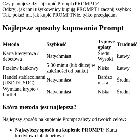
Kontrakty terminowe na USDC
Czy planujesz dzisiaj kupić Prompt (PROMPT)?
Odkryj, jak inni użytkownicy kupują PROMPT i zacznij szybko:
Kontrakty futures wykorzystujące USDC jako zabezpieczenie
Tak, pokaż mi, jak kupić PROMPT
Nie, tylko przeglądam
Najlepsze sposoby kupowania Prompt
Typowe
Metoda
Szybkość
Trudność
opłaty
Karta kredytowa /
Średni–
Natychmiast
Łatwy
debetowa
Wysoki
5-30 minut (lub dłużej w
Przelew bankowy
Niska
Łatwy
zależności od banku)
Kopiowanie Transakcji
Handel stablecoinami
Bardzo
Natychmiast
Średni
(USDT/USDC)
niska
Dołącz do najlepszych traderów
Wymiana krypto /
Natychmiast
Niska
Średni
Portfel
Która metoda jest najlepsza?
Najlepszy sposób na kupienie Prompt zależy od twoich celów:
Najszybszy sposób na kupienie PROMPT:
Karta
kredytowa lub debetowa