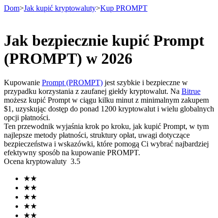
Dom
>
Jak kupić kryptowaluty
>
Kup PROMPT
Jak bezpiecznie kupić Prompt
Kontrakty terminowe
(PROMPT) w 2026
Kupowanie
Prompt (PROMPT)
jest szybkie i bezpieczne w
przypadku korzystania z zaufanej giełdy kryptowalut. Na
Bitrue
możesz kupić Prompt w ciągu kilku minut z minimalnym zakupem
$1, uzyskując dostęp do ponad 1200 kryptowalut i wielu globalnych
opcji płatności.
Ten przewodnik wyjaśnia krok po kroku, jak kupić Prompt, w tym
najlepsze metody płatności, struktury opłat, uwagi dotyczące
bezpieczeństwa i wskazówki, które pomogą Ci wybrać najbardziej
Kontrakty terminowe na USDT
efektywny sposób na kupowanie PROMPT.
Ocena kryptowaluty
3.5
Kontrakty futures wykorzystujące USDT jako zabezpieczenie
★
★
★
★
★
★
★
★
★
★