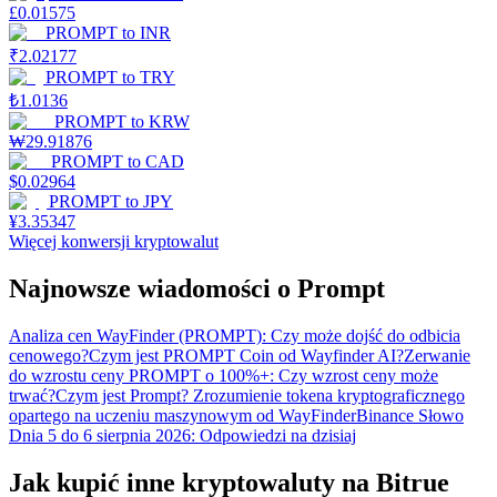
£
0.01575
PROMPT
to
INR
₹
2.02177
PROMPT
to
TRY
₺
1.0136
PROMPT
to
KRW
₩
29.91876
PROMPT
to
CAD
$
0.02964
PROMPT
to
JPY
¥
3.35347
Więcej konwersji kryptowalut
Najnowsze wiadomości o Prompt
Analiza cen WayFinder (PROMPT): Czy może dojść do odbicia
cenowego?
Czym jest PROMPT Coin od Wayfinder AI?
Zerwanie
do wzrostu ceny PROMPT o 100%+: Czy wzrost ceny może
trwać?
Czym jest Prompt? Zrozumienie tokena kryptograficznego
opartego na uczeniu maszynowym od WayFinder
Binance Słowo
Dnia 5 do 6 sierpnia 2026: Odpowiedzi na dzisiaj
Jak kupić inne kryptowaluty na Bitrue