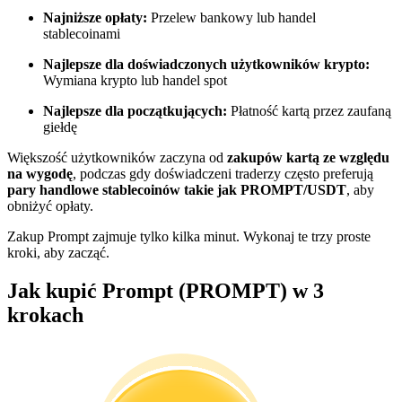
Najniższe opłaty:
Przelew bankowy lub handel
Zostań traderem kopiującym
stablecoinami
Ciesz się podziałem zysków i prowizjami z kopiowania
Najlepsze dla doświadczonych użytkowników krypto:
transakcji
Wymiana krypto lub handel spot
Najlepsze dla początkujących:
Płatność kartą przez zaufaną
giełdę
Większość użytkowników zaczyna od
zakupów kartą ze względu
na wygodę
, podczas gdy doświadczeni traderzy często preferują
pary handlowe stablecoinów takie jak PROMPT/USDT
, aby
obniżyć opłaty.
Zakup Prompt zajmuje tylko kilka minut. Wykonaj te trzy proste
kroki, aby zacząć.
Informacja
Jak kupić Prompt (PROMPT) w 3
Analiza Big Data, w tym informacje handlowe itp.
krokach