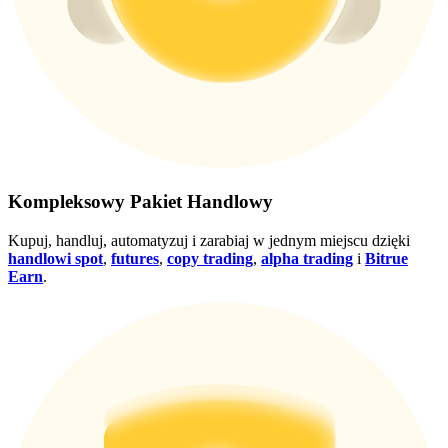
Wygraj nagrody i ekskluzywne bonusy
Zaloguj sie
Zapisać się
Kompleksowy Pakiet Handlowy
Zaloguj sie
Zapisać się
Kupuj, handluj, automatyzuj i zarabiaj w jednym miejscu dzięki
handlowi spot
,
futures
,
copy trading
,
alpha trading
i
Bitrue
Earn
.
Centrum
nagród