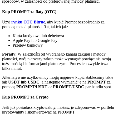
Bitrue
AI
sposobów, w zależności od preferowanej metody płatności.
Kup PROMPT za fiaty (OTC)
Użyj
rynku OTC Bitrue
, aby kupić Prompt bezpośrednio za
pomocą metod płatności fiat, takich jak:
Karta kredytowa lub debetowa
Apple Pay lub Google Pay
Przelew bankowy
Bitruści Partnerzy
Porady:
W zależności od wybranego kanału zakupu i metody
płatności, twój pierwszy zakup może wymagać powiązania twoją
tożsamością i informacjami płatniczymi. Proces ten zwykle trwa
kilka minut.
Alternatywnie użytkownicy mogą najpierw kupić stablecoiny takie
jak
USDT lub USDC
, a następnie wymienić je na
PROMPT
za
pomocą
PROMPT/USDT
or
PROMPT/USDC
par handlu spot.
Kup PROMPT za Crypto
Afiliaci Bitrue
Jeśli już posiadasz kryptowaluty, możesz je zdeponować w portfelu
Aż do 65% prowizji!
kryptowaluty i skonwertować na PROMPT.