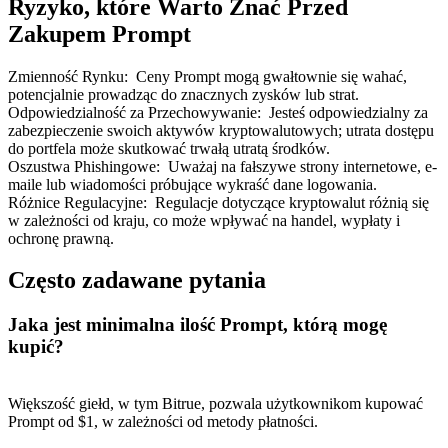
Ryzyko, które Warto Znać Przed
Zakupem Prompt
Zmienność Rynku
:
Ceny Prompt mogą gwałtownie się wahać,
potencjalnie prowadząc do znacznych zysków lub strat.
Odpowiedzialność za Przechowywanie
:
Jesteś odpowiedzialny za
zabezpieczenie swoich aktywów kryptowalutowych; utrata dostępu
do portfela może skutkować trwałą utratą środków.
Oszustwa Phishingowe
:
Uważaj na fałszywe strony internetowe, e-
maile lub wiadomości próbujące wykraść dane logowania.
Różnice Regulacyjne
:
Regulacje dotyczące kryptowalut różnią się
w zależności od kraju, co może wpływać na handel, wypłaty i
ochronę prawną.
Często zadawane pytania
Jaka jest minimalna ilość Prompt, którą mogę
kupić?
Większość giełd, w tym Bitrue, pozwala użytkownikom kupować
Prompt od $1, w zależności od metody płatności.