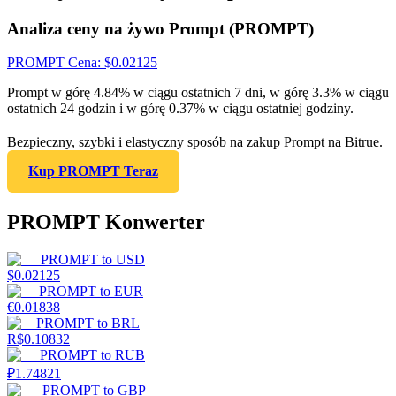
Analiza ceny na żywo Prompt (PROMPT)
PROMPT
Cena
: $
0.02125
Prompt w górę 4.84% w ciągu ostatnich 7 dni, w górę 3.3% w ciągu
ostatnich 24 godzin i w górę 0.37% w ciągu ostatniej godziny.
Bezpieczny, szybki i elastyczny sposób na zakup Prompt na Bitrue.
Kup PROMPT Teraz
PROMPT Konwerter
PROMPT
to
USD
$
0.02125
PROMPT
to
EUR
€
0.01838
PROMPT
to
BRL
R$
0.10832
PROMPT
to
RUB
₽
1.74821
PROMPT
to
GBP