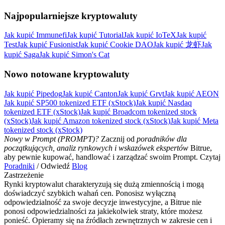
Najpopularniejsze kryptowaluty
Jak kupić Immunefi
Jak kupić Tutorial
Jak kupić IoTeX
Jak kupić
Test
Jak kupić Fusionist
Jak kupić Cookie DAO
Jak kupić 龙虾
Jak
kupić Saga
Jak kupić Simon's Cat
Nowo notowane kryptowaluty
Jak kupić Pipedog
Jak kupić Canton
Jak kupić Grvt
Jak kupić AEON
Jak kupić SP500 tokenized ETF (xStock)
Jak kupić Nasdaq
tokenized ETF (xStock)
Jak kupić Broadcom tokenized stock
(xStock)
Jak kupić Amazon tokenized stock (xStock)
Jak kupić Meta
tokenized stock (xStock)
Nowy w Prompt (PROMPT)?
Zacznij od
poradników dla
początkujących, analiz rynkowych i wskazówek ekspertów
Bitrue,
aby pewnie kupować, handlować i zarządzać swoim Prompt. Czytaj
Poradniki
/ Odwiedź
Blog
Zastrzeżenie
Rynki kryptowalut charakteryzują się dużą zmiennością i mogą
doświadczyć szybkich wahań cen. Ponosisz wyłączną
odpowiedzialność za swoje decyzje inwestycyjne, a Bitrue nie
ponosi odpowiedzialności za jakiekolwiek straty, które możesz
ponieść. Opieramy się na źródłach zewnętrznych w zakresie cen i