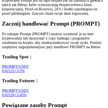
Kupowanie Prompt jest na ogół bezpieczne na zaufanych giełdach
takich jak Bitrue, które wykorzystują bezpieczeństwo klasy
korporacyjnej, Proof-of-Reserves, 2FA i środki zapobiegawcze
przed phishingiem. Zawsze chrań swoje dane logowania.
Zacznij handlować Prompt (PROMPT)
Po zakupie Prompt (PROMPT) możesz wymienić je na inne
kryptowaluty lub skorzystać z copy tradingu i programów
zarabiania na krypto, aby zmaksymalizować swoje zyski. Poniżej
znajdziesz najpopularniejsze pary handlowe PROMPT na Bitrue.
Trading Spot
：
PROMPT/USDT
0.02125
+
3.3
%
Trading Futures
：
PROMPT/USDT
0.02126
+
3.45
%
Powiązane zasoby Prompt