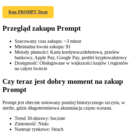
Kup PROMPT Teraz
Przegląd zakupu Prompt
Kontrakty terminowe COIN-M
Kontrakty terminowe na kryptowaluty
Szacowany czas zakupu
:
~3 minut
Minimalna kwota zakupu
:
$1
Metody płatności
:
Karta kredytowa/debetowa, przelew
bankowy, Apple Pay, Google Pay, portfel kryptowalutowy
TradFi
Dostępność
:
Obsługiwane w większości krajów i regionów
na całym świecie
Instrumenty pochodne na akcje, forex, metale szlachetne i
towary
Czy teraz jest dobry moment na zakup
Prompt
Prompt jest obecnie notowany poniżej historycznego szczytu, w
strefie, gdzie długoterminowa akumulacja często wzrasta.
Trend 30-dniowy
:
bocznie
Zmienność
:
Niski
Nastroje rynkowe
:
Strach