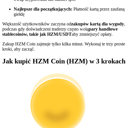
Najlepsze dla początkujących:
Płatność kartą przez zaufaną
Zostań traderem kopiującym
giełdę
Ciesz się podziałem zysków i prowizjami z kopiowania
Większość użytkowników zaczyna od
zakupów kartą dla wygody
,
transakcji
podczas gdy doświadczeni traderzy często wolą
pary handlowe
stablecoinów, takie jak HZM/USDT
aby zmniejszyć opłaty.
Zakup HZM Coin zajmuje tylko kilka minut. Wykonaj te trzy proste
kroki, aby zacząć.
Jak kupić HZM Coin (HZM) w 3 krokach
Informacja
Analiza Big Data, w tym informacje handlowe itp.