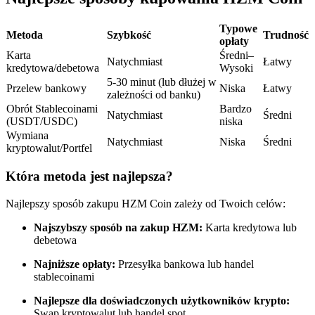
Kontrakty terminowe na USDC
Kontrakty futures wykorzystujące USDC jako zabezpieczenie
Typowe
Metoda
Szybkość
Trudność
opłaty
Karta
Średni–
Natychmiast
Łatwy
kredytowa/debetowa
Wysoki
5-30 minut (lub dłużej w
Przelew bankowy
Niska
Łatwy
zależności od banku)
Obrót Stablecoinami
Bardzo
Natychmiast
Średni
(USDT/USDC)
niska
Wymiana
Natychmiast
Niska
Średni
kryptowalut/Portfel
Kopiowanie Transakcji
Która metoda jest najlepsza?
Dołącz do najlepszych traderów
Najlepszy sposób zakupu HZM Coin zależy od Twoich celów:
Najszybszy sposób na zakup HZM:
Karta kredytowa lub
debetowa
Najniższe opłaty:
Przesyłka bankowa lub handel
stablecoinami
Najlepsze dla doświadczonych użytkowników krypto:
Swap kryptowalut lub handel spot