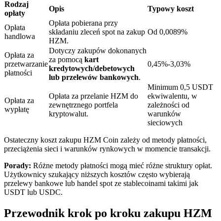
Rodzaj
Opis
Typowy koszt
opłaty
Opłata pobierana przy
Opłata
składaniu zleceń spot na zakup
Od 0,0089%
handlowa
HZM.
Dotyczy zakupów dokonanych
Opłata za
Blokady BTR
za pomocą
kart
przetwarzanie
0,45%-3,03%
kredytowych/debetowych
płatności
Ekskluzywne inwestycje dla posiadaczy BTR
lub przelewów bankowych
.
Minimum 0,5 USDT
Opłata za przelanie HZM do
ekwiwalentu, w
Opłata za
zewnętrznego portfela
zależności od
wypłatę
kryptowalut.
warunków
sieciowych
Ostateczny koszt zakupu HZM Coin zależy od metody płatności,
przeciążenia sieci i warunków rynkowych w momencie transakcji.
Porady:
Różne metody płatności mogą mieć różne struktury opłat.
Użytkownicy szukający niższych kosztów często wybierają
Pożyczki
przelewy bankowe lub handel spot ze stablecoinami takimi jak
Usługa pożyczek wspieranych kryptowalutami
USDT lub USDC.
Przewodnik krok po kroku zakupu HZM