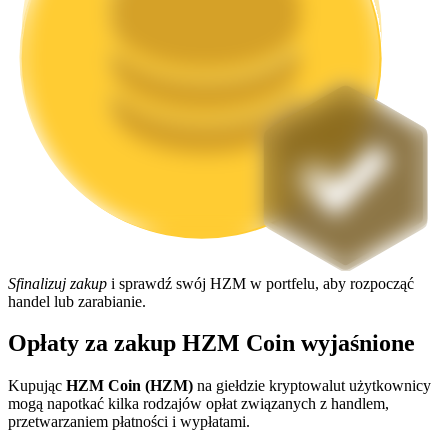
Stawianie
Wysokie zyski i natychmiastowy dostęp
Sfinalizuj zakup
i sprawdź swój HZM w portfelu, aby rozpocząć
handel lub zarabianie.
Launchpool
Opłaty za zakup HZM Coin wyjaśnione
Elastyczne stawianie zakładów, aby zarabiać na popularnych
tokenach
Kupując
HZM Coin (HZM)
na giełdzie kryptowalut użytkownicy
mogą napotkać kilka rodzajów opłat związanych z handlem,
przetwarzaniem płatności i wypłatami.