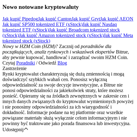
Nowo notowane kryptowaluty
Jak kupić Pipedog
Jak kupić Canton
Jak kupić Grvt
Jak kupić AEON
Jak kupić SP500 tokenized ETF (xStock)
Jak kupić Nasdaq
tokenized ETF (xStock)
Jak kupić Broadcom tokenized stock
(xStock)
Jak kupić Amazon tokenized stock (xStock)
Jak kupić Meta
tokenized stock (xStock)
Pobierz
Nowy w HZM Coin (HZM)?
Zacznij od
poradników dla
początkujących, analiz rynkowych i wskazówek ekspertów
Bitrue,
aplikację Bitrue
aby pewnie kupować, handlować i zarządzać swoim HZM Coin.
Czytaj
Poradniki
/ Odwiedź
Blog
Zastrzeżenie
Rynki kryptowalut charakteryzują się dużą zmiennością i mogą
doświadczyć szybkich wahań cen. Ponosisz wyłączną
odpowiedzialność za swoje decyzje inwestycyjne, a Bitrue nie
ponosi odpowiedzialności za jakiekolwiek straty, które możesz
ponieść. Opieramy się na źródłach zewnętrznych w zakresie cen i
Polski
innych danych związanych do kryptowalut wymienionych powyżej
i nie ponosimy odpowiedzialności za ich wiarygodność i
dokładność. Informacje podane na tej platformie oraz wszelkie
powiązane materiały służą wyłącznie celom informacyjnym i nie
powinny być traktowane jako porada finansowa lub inwestycyjna.
Udostępnij