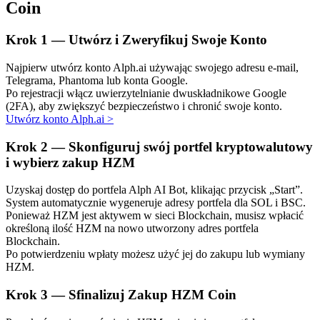
Coin
Krok
1 —
Utwórz i Zweryfikuj Swoje Konto
Najpierw utwórz konto Alph.ai używając swojego adresu e-mail,
Telegrama, Phantoma lub konta Google.
Po rejestracji włącz uwierzytelnianie dwuskładnikowe Google
Automatyczna inwestycja
(2FA), aby zwiększyć bezpieczeństwo i chronić swoje konto.
Utwórz konto Alph.ai
>
Zdobądź długoterminowy zysk i elastyczne zainteresowania
Krok
2 —
Skonfiguruj swój portfel kryptowalutowy
i wybierz zakup HZM
Uzyskaj dostęp do portfela Alph AI Bot, klikając przycisk „Start”.
System automatycznie wygeneruje adresy portfela dla SOL i BSC.
Ponieważ HZM jest aktywem w sieci Blockchain, musisz wpłacić
określoną ilość HZM na nowo utworzony adres portfela
Blockchain.
Po potwierdzeniu wpłaty możesz użyć jej do zakupu lub wymiany
HZM.
Naucz się stakingu
Krok
3 —
Sfinalizuj Zakup HZM Coin
Dowiedz się, jak uzyskać dochód pasywny