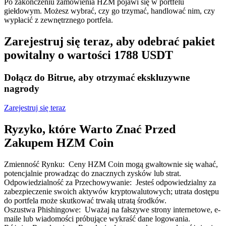
Po zakończeniu zamówienia HZM pojawi się w portfelu
Bitrue
AI
giełdowym. Możesz wybrać, czy go trzymać, handlować nim, czy
wypłacić z zewnętrznego portfela.
Zarejestruj się teraz, aby odebrać pakiet
powitalny o wartości 1788 USDT
Dołącz do Bitrue, aby otrzymać ekskluzywne
nagrody
Bitruści Partnerzy
Zarejestruj się teraz
Ryzyko, które Warto Znać Przed
Zakupem HZM Coin
Zmienność Rynku
:
Ceny HZM Coin mogą gwałtownie się wahać,
potencjalnie prowadząc do znacznych zysków lub strat.
Odpowiedzialność za Przechowywanie
:
Jesteś odpowiedzialny za
Afiliaci Bitrue
zabezpieczenie swoich aktywów kryptowalutowych; utrata dostępu
do portfela może skutkować trwałą utratą środków.
Aż do 65% prowizji!
Oszustwa Phishingowe
:
Uważaj na fałszywe strony internetowe, e-
maile lub wiadomości próbujące wykraść dane logowania.