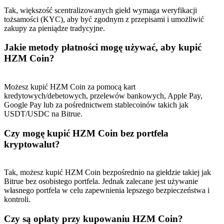
Tak, większość scentralizowanych giełd wymaga weryfikacji
BTC Welcome Rewards
tożsamości (KYC), aby być zgodnym z przepisami i umożliwić
zakupy za pieniądze tradycyjne.
Deposit & Trade BTC to Share 25000 USDT prize pool!
Jakie metody płatności mogę używać, aby kupić
HZM Coin?
Deposit CASHCAT & Win
Możesz kupić HZM Coin za pomocą kart
Share 500000 CASHCAT prize pool
kredytowych/debetowych, przelewów bankowych, Apple Pay,
Google Pay lub za pośrednictwem stablecoinów takich jak
USDT/USDC na Bitrue.
Czy mogę kupić HZM Coin bez portfela
Exclusive for BitMart Users
kryptowalut?
Register & Trade to Win 500,000 USDT
Tak, możesz kupić HZM Coin bezpośrednio na giełdzie takiej jak
Bitrue bez osobistego portfela. Jednak zalecane jest używanie
własnego portfela w celu zapewnienia lepszego bezpieczeństwa i
Precious Metals Trading Carnival
kontroli.
Trade Gold & Silver · 33,333 USDT Bonus
Czy są opłaty przy kupowaniu HZM Coin?