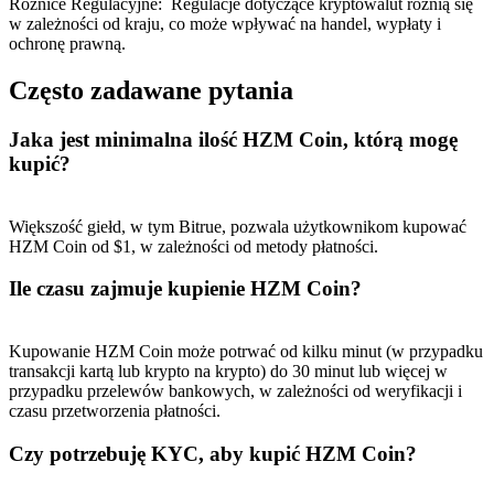
Różnice Regulacyjne
:
Regulacje dotyczące kryptowalut różnią się
w zależności od kraju, co może wpływać na handel, wypłaty i
ochronę prawną.
Często zadawane pytania
Jaka jest minimalna ilość HZM Coin, którą mogę
kupić?
Polecaj
Zaproś przyjaciela, aby otrzymać nagrody pieniężne
Większość giełd, w tym Bitrue, pozwala użytkownikom kupować
HZM Coin od $1, w zależności od metody płatności.
BTC Welcome Rewards
Ile czasu zajmuje kupienie HZM Coin?
Kupowanie HZM Coin może potrwać od kilku minut (w przypadku
transakcji kartą lub krypto na krypto) do 30 minut lub więcej w
przypadku przelewów bankowych, w zależności od weryfikacji i
czasu przetworzenia płatności.
Czy potrzebuję KYC, aby kupić HZM Coin?