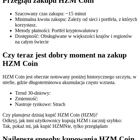
Przegląd zakupu HZM Coin
Szacowany czas zakupu
:
~15 minut
Minimalna kwota zakupu
:
Zależy od sieci i portfela, z których
korzystasz.
Kontrakty terminowe COIN-M
Metody płatności
:
Portfel kryptowalutowy
Dostępność
:
Obsługiwane w większości krajów i regionów
Kontrakty terminowe na kryptowaluty
na całym świecie
Czy teraz jest dobry moment na zakup
TradFi
HZM Coin
Instrumenty pochodne na akcje, forex, metale szlachetne i
HZM Coin jest obecnie notowany poniżej historycznego szczytu, w
towary
strefie, gdzie długoterminowa akumulacja często wzrasta.
Trend 30-dniowy
:
Zmienność
:
Nastroje rynkowe
:
Strach
Czy planujesz dzisiaj kupić HZM Coin (HZM)?
Odkryj, jak inni użytkownicy kupują HZM i zacznij szybko:
Tak, pokaż mi, jak kupić HZM
Nie, tylko przeglądam
Najlepsze sposoby kupowania HZM Coin