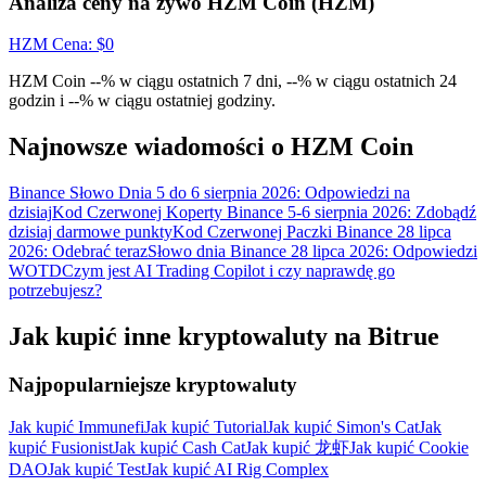
Analiza ceny na żywo HZM Coin (HZM)
Wygraj nagrody i ekskluzywne bonusy
Zaloguj sie
Zapisać się
HZM
Cena
: $
0
HZM Coin --% w ciągu ostatnich 7 dni, --% w ciągu ostatnich 24
godzin i --% w ciągu ostatniej godziny.
Najnowsze wiadomości o HZM Coin
Binance Słowo Dnia 5 do 6 sierpnia 2026: Odpowiedzi na
dzisiaj
Kod Czerwonej Koperty Binance 5-6 sierpnia 2026: Zdobądź
dzisiaj darmowe punkty
Kod Czerwonej Paczki Binance 28 lipca
Zaloguj sie
Zapisać się
2026: Odebrać teraz
Słowo dnia Binance 28 lipca 2026: Odpowiedzi
WOTD
Czym jest AI Trading Copilot i czy naprawdę go
potrzebujesz?
Jak kupić inne kryptowaluty na Bitrue
Najpopularniejsze kryptowaluty
Jak kupić Immunefi
Jak kupić Tutorial
Jak kupić Simon's Cat
Jak
Centrum
kupić Fusionist
Jak kupić Cash Cat
Jak kupić 龙虾
Jak kupić Cookie
nagród
DAO
Jak kupić Test
Jak kupić AI Rig Complex