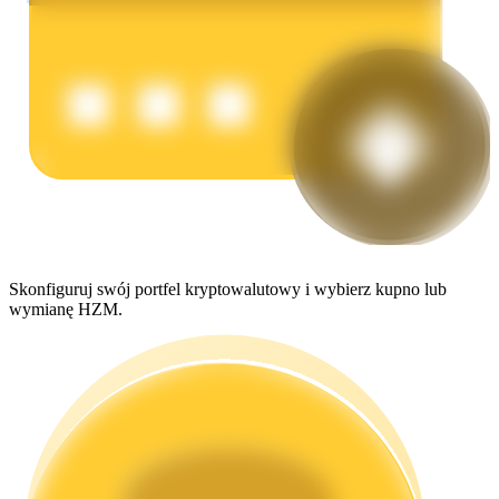
Zarabiać
Skonfiguruj swój portfel kryptowalutowy i wybierz kupno lub
wymianę HZM.
Mocna Świnka
Codziennie zdobywaj konkurencyjne nagrody