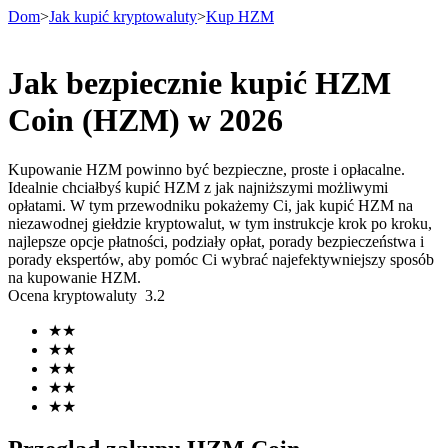
Dom
>
Jak kupić kryptowaluty
>
Kup HZM
Jak bezpiecznie kupić HZM
Kontrakty terminowe
Coin (HZM) w 2026
Kupowanie HZM powinno być bezpieczne, proste i opłacalne.
Idealnie chciałbyś kupić HZM z jak najniższymi możliwymi
opłatami. W tym przewodniku pokażemy Ci, jak kupić HZM na
niezawodnej giełdzie kryptowalut, w tym instrukcje krok po kroku,
najlepsze opcje płatności, podziały opłat, porady bezpieczeństwa i
porady ekspertów, aby pomóc Ci wybrać najefektywniejszy sposób
na kupowanie HZM.
Ocena kryptowaluty
3.2
Kontrakty terminowe na USDT
★
★
Kontrakty futures wykorzystujące USDT jako zabezpieczenie
★
★
★
★
★
★
★
★