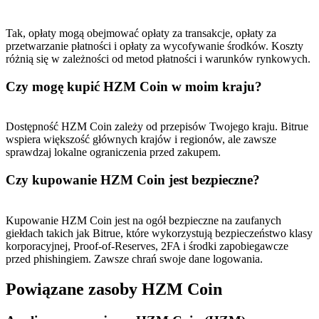
Tak, opłaty mogą obejmować opłaty za transakcje, opłaty za
USDT New User Exclusive 10% APR
przetwarzanie płatności i opłaty za wycofywanie środków. Koszty
różnią się w zależności od metod płatności i warunków rynkowych.
USDT Flexible Staking | Daily Rewards
Czy mogę kupić HZM Coin w moim kraju?
Dostępność HZM Coin zależy od przepisów Twojego kraju. Bitrue
BTC New User Exclusive: 6.5% APR
wspiera większość głównych krajów i regionów, ale zawsze
BTC Flexible Staking | Daily Rewards
sprawdzaj lokalne ograniczenia przed zakupem.
Czy kupowanie HZM Coin jest bezpieczne?
Kupowanie HZM Coin jest na ogół bezpieczne na zaufanych
giełdach takich jak Bitrue, które wykorzystują bezpieczeństwo klasy
korporacyjnej, Proof-of-Reserves, 2FA i środki zapobiegawcze
przed phishingiem. Zawsze chrań swoje dane logowania.
Powiązane zasoby HZM Coin
Więcej wydarzeń