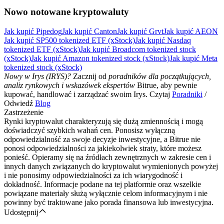
Nowo notowane kryptowaluty
Jak kupić Pipedog
Jak kupić Canton
Jak kupić Grvt
Jak kupić AEON
Jak kupić SP500 tokenized ETF (xStock)
Jak kupić Nasdaq
tokenized ETF (xStock)
Jak kupić Broadcom tokenized stock
(xStock)
Jak kupić Amazon tokenized stock (xStock)
Jak kupić Meta
tokenized stock (xStock)
Nowy w Irys (IRYS)?
Zacznij od
poradników dla początkujących,
analiz rynkowych i wskazówek ekspertów
Bitrue, aby pewnie
kupować, handlować i zarządzać swoim Irys. Czytaj
Poradniki
/
Odwiedź
Blog
Zastrzeżenie
Rynki kryptowalut charakteryzują się dużą zmiennością i mogą
doświadczyć szybkich wahań cen. Ponosisz wyłączną
odpowiedzialność za swoje decyzje inwestycyjne, a Bitrue nie
ponosi odpowiedzialności za jakiekolwiek straty, które możesz
ponieść. Opieramy się na źródłach zewnętrznych w zakresie cen i
innych danych związanych do kryptowalut wymienionych powyżej
i nie ponosimy odpowiedzialności za ich wiarygodność i
dokładność. Informacje podane na tej platformie oraz wszelkie
powiązane materiały służą wyłącznie celom informacyjnym i nie
powinny być traktowane jako porada finansowa lub inwestycyjna.
Udostępnij