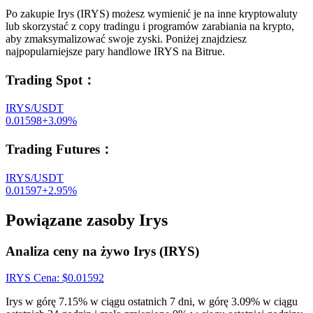
Po zakupie Irys (IRYS) możesz wymienić je na inne kryptowaluty
lub skorzystać z copy tradingu i programów zarabiania na krypto,
aby zmaksymalizować swoje zyski. Poniżej znajdziesz
najpopularniejsze pary handlowe IRYS na Bitrue.
Trading Spot
：
IRYS/USDT
0.01598
+
3.09
%
Trading Futures
：
IRYS/USDT
0.01597
+
2.95
%
Powiązane zasoby Irys
Analiza ceny na żywo Irys (IRYS)
IRYS
Cena
: $
0.01592
Irys w górę 7.15% w ciągu ostatnich 7 dni, w górę 3.09% w ciągu