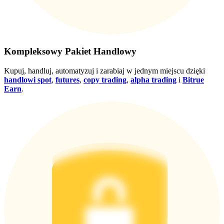
Wygraj nagrody i ekskluzywne bonusy
Zaloguj sie
Zapisać się
Kompleksowy Pakiet Handlowy
Kupuj, handluj, automatyzuj i zarabiaj w jednym miejscu dzięki
handlowi spot
,
futures
,
copy trading
,
alpha trading
i
Bitrue
Earn
.
Zaloguj sie
Zapisać się
Centrum
nagród