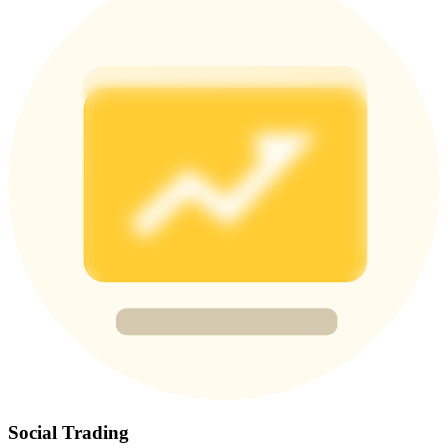
BTC Welcome Rewards
Deposit & Trade BTC to Share 25000 USDT prize pool!
Deposit CASHCAT & Win
Share 500000 CASHCAT prize pool
Exclusive for BitMart Users
Register & Trade to Win 500,000 USDT
Precious Metals Trading Carnival
Trade Gold & Silver · 33,333 USDT Bonus
Social Trading