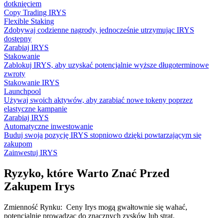
dotknięciem
Copy Trading IRYS
Flexible Staking
Zdobywaj codzienne nagrody, jednocześnie utrzymując IRYS
dostępny
Zarabiaj IRYS
Stakowanie
Zablokuj IRYS, aby uzyskać potencjalnie wyższe długoterminowe
zwroty
Stakowanie IRYS
Launchpool
Używaj swoich aktywów, aby zarabiać nowe tokeny poprzez
elastyczne kampanie
Zarabiaj IRYS
Automatyczne inwestowanie
Buduj swoją pozycję IRYS stopniowo dzięki powtarzającym się
zakupom
Zainwestuj IRYS
Ryzyko, które Warto Znać Przed
Zakupem Irys
Zmienność Rynku
:
Ceny Irys mogą gwałtownie się wahać,
potencjalnie prowadząc do znacznych zysków lub strat.