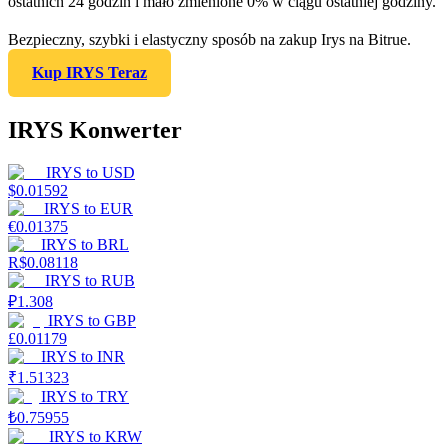
ostatnich 24 godzin i mało zmienione 0% w ciągu ostatniej godziny.
Bezpieczny, szybki i elastyczny sposób na zakup Irys na Bitrue.
Kup IRYS Teraz
IRYS Konwerter
IRYS
to
USD
$
0.01592
IRYS
to
EUR
€
0.01375
IRYS
to
BRL
R$
0.08118
IRYS
to
RUB
₽
1.308
IRYS
to
GBP
£
0.01179
IRYS
to
INR
₹
1.51323
IRYS
to
TRY
₺
0.75955
IRYS
to
KRW