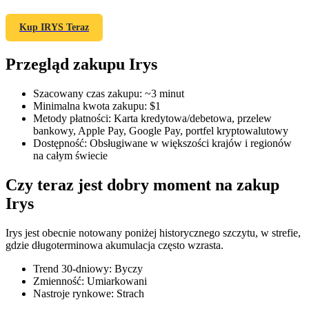
Kup IRYS Teraz
Przegląd zakupu Irys
Kontrakty terminowe COIN-M
Kontrakty terminowe na kryptowaluty
Szacowany czas zakupu
:
~3 minut
Minimalna kwota zakupu
:
$1
Metody płatności
:
Karta kredytowa/debetowa, przelew
bankowy, Apple Pay, Google Pay, portfel kryptowalutowy
TradFi
Dostępność
:
Obsługiwane w większości krajów i regionów
na całym świecie
Instrumenty pochodne na akcje, forex, metale szlachetne i
towary
Czy teraz jest dobry moment na zakup
Irys
Irys jest obecnie notowany poniżej historycznego szczytu, w strefie,
gdzie długoterminowa akumulacja często wzrasta.
Trend 30-dniowy
:
Byczy
Zmienność
:
Umiarkowani
Nastroje rynkowe
:
Strach