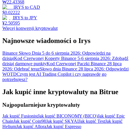
₩
22.43368
IRYS
to
CAD
$
0.02222
IRYS
to
JPY
¥
2.50595
Więcej konwersji kryptowalut
Najnowsze wiadomości o Irys
Binance Słowo Dnia 5 do 6 sierpnia 2026: Odpowiedzi na
dzisiaj
Kod Czerwonej Koperty Binance 5-6 sierpnia 2026: Zdobądź
dzisiaj darmowe punkty
Kod Czerwonej Paczki Binance 28 lipca
2026: Odebrać teraz
Słowo dnia Binance 28 lipca 2026: Odpowiedzi
WOTD
Czym jest AI Trading Copilot i czy naprawdę go
potrzebujesz?
Jak kupić inne kryptowaluty na Bitrue
Najpopularniejsze kryptowaluty
Jak kupić Fusionist
Jak kupić BICONOMY (BICO)
Jak kupić Epic
Chain
Jak kupić Coin98
Jak kupić SKYAI
Jak kupić Test
Jak kupić
Helium
Jak kupić Allora
Jak kupić Espresso