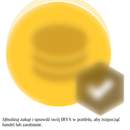
Stawianie
Wysokie zyski i natychmiastowy dostęp
Launchpool
Elastyczne stawianie zakładów, aby zarabiać na popularnych
tokenach
Sfinalizuj zakup
i sprawdź swój IRYS w portfelu, aby rozpocząć
handel lub zarabianie.