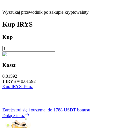
Wyszukaj przewodnik po zakupie kryptowaluty
Kup
IRYS
Kup
Koszt
0.01592
1
IRYS
=
0.01592
Kup IRYS Teraz
Zarejestruj się i otrzymaj do
1788 USDT
bonusu
Dołącz teraz