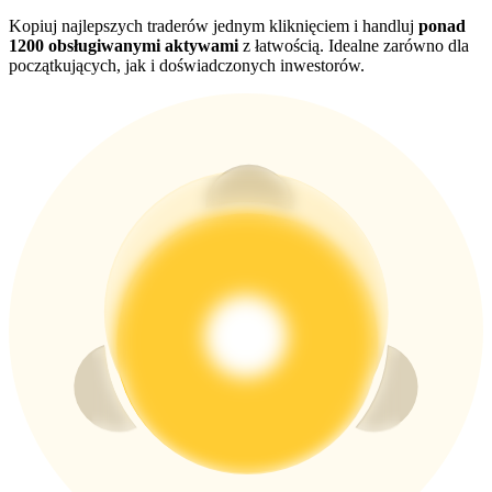
Kopiuj najlepszych traderów jednym kliknięciem i handluj
ponad
1200 obsługiwanymi aktywami
z łatwością. Idealne zarówno dla
USDT New User Exclusive 10% APR
początkujących, jak i doświadczonych inwestorów.
USDT Flexible Staking | Daily Rewards
BTC New User Exclusive: 6.5% APR
BTC Flexible Staking | Daily Rewards
Więcej wydarzeń