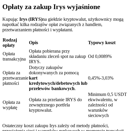
Opłaty za zakup Irys wyjaśnione
Kupując
Irys (IRYS)
na giełdzie kryptowalut, użytkownicy mogą
napotkać kilka rodzajów opłat związanych z handlem,
przetwarzaniem płatności i wypłatami.
Blokady BTR
Rodzaj
Opis
Typowy koszt
Ekskluzywne inwestycje dla posiadaczy BTR
opłaty
Opłata pobierana przy
Opłata
składaniu zleceń spot na zakup
Od 0,0089%
transakcyjna
IRYS.
Dotyczy zakupów
Opłata za
dokonywanych za pomocą
przetwarzanie
kart
0,45%-3,03%
płatności
kredytowych/debetowych lub
przelewów bankowych
.
Minimum 0,5 USDT
Opłata za przelanie IRYS do
ekwiwalentu, w
Opłata za
Pożyczki
zewnętrznego portfela
zależności od
wypłatę
kryptowalut.
warunków
Usługa pożyczek wspieranych kryptowalutami
sieciowych
Ostateczny koszt zakupu Irys zależy od metody płatności,
przeciążenia sieci i warunków rynkowych w momencie transakcji.