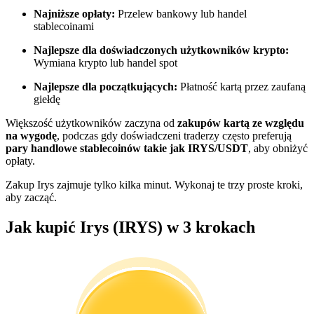
Najniższe opłaty:
Przelew bankowy lub handel
Zostań traderem kopiującym
stablecoinami
Ciesz się podziałem zysków i prowizjami z kopiowania
Najlepsze dla doświadczonych użytkowników krypto:
transakcji
Wymiana krypto lub handel spot
Najlepsze dla początkujących:
Płatność kartą przez zaufaną
giełdę
Większość użytkowników zaczyna od
zakupów kartą ze względu
na wygodę
, podczas gdy doświadczeni traderzy często preferują
pary handlowe stablecoinów takie jak IRYS/USDT
, aby obniżyć
opłaty.
Zakup Irys zajmuje tylko kilka minut. Wykonaj te trzy proste kroki,
aby zacząć.
Informacja
Jak kupić Irys (IRYS) w 3 krokach
Analiza Big Data, w tym informacje handlowe itp.