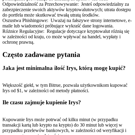
Odpowiedzialność za Przechowywanie
:
Jesteś odpowiedzialny za
zabezpieczenie swoich aktywów kryptowalutowych; utrata dostępu
do portfela może skutkować trwałą utratą środków.
Oszustwa Phishingowe
:
Uważaj na fałszywe strony internetowe, e-
maile lub wiadomości próbujące wykraść dane logowania.
Różnice Regulacyjne
:
Regulacje dotyczące kryptowalut różnią się
w zależności od kraju, co może wpływać na handel, wypłaty i
ochronę prawną.
Często zadawane pytania
Jaka jest minimalna ilość Irys, którą mogę kupić?
Większość giełd, w tym Bitrue, pozwala użytkownikom kupować
Irys od $1, w zależności od metody płatności.
Ile czasu zajmuje kupienie Irys?
Kupowanie Irys może potrwać od kilku minut (w przypadku
transakcji kartą lub krypto na krypto) do 30 minut lub więcej w
przypadku przelewów bankowych, w zależności od weryfikacji i