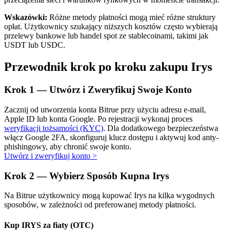
Wskazówki:
Różne metody płatności mogą mieć różne struktury
opłat. Użytkownicy szukający niższych kosztów często wybierają
przelewy bankowe lub handel spot ze stablecoinami, takimi jak
USDT lub USDC.
Przewodnik krok po kroku zakupu Irys
Automatyczna inwestycja
Krok
1 —
Utwórz i Zweryfikuj Swoje Konto
Zdobądź długoterminowy zysk i elastyczne zainteresowania
Zacznij od utworzenia konta Bitrue przy użyciu adresu e-mail,
Apple ID lub konta Google. Po rejestracji wykonaj proces
weryfikacji tożsamości (KYC)
. Dla dodatkowego bezpieczeństwa
włącz Google 2FA, skonfiguruj klucz dostępu i aktywuj kod anty-
phishingowy, aby chronić swoje konto.
Utwórz i zweryfikuj konto
>
Krok
2 —
Wybierz Sposób Kupna Irys
Na Bitrue użytkownicy mogą kupować Irys na kilka wygodnych
Naucz się stakingu
sposobów, w zależności od preferowanej metody płatności.
Dowiedz się, jak uzyskać dochód pasywny
Kup IRYS za fiaty (OTC)