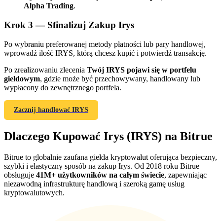
Alpha Trading
.
Krok
3 —
Sfinalizuj Zakup Irys
Po wybraniu preferowanej metody płatności lub pary handlowej,
wprowadź ilość IRYS, którą chcesz kupić i potwierdź transakcję.
Po zrealizowaniu zlecenia
Twój IRYS pojawi się w portfelu
giełdowym
, gdzie może być przechowywany, handlowany lub
Polecaj
wypłacony do zewnętrznego portfela.
Zaproś przyjaciela, aby otrzymać nagrody pieniężne
Zacznij handlować IRYS
BTC Welcome Rewards
Dlaczego Kupować Irys (IRYS) na Bitrue
Bitrue to globalnie zaufana giełda kryptowalut oferująca bezpieczny,
szybki i elastyczny sposób na zakup Irys. Od 2018 roku Bitrue
obsługuje
41M+ użytkowników na całym świecie
, zapewniając
niezawodną infrastrukturę handlową i szeroką gamę usług
kryptowalutowych.