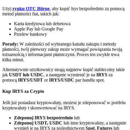
Bitrue
AI
Użyj
rynku OTC Bitrue
, aby kupić Irys bezpośrednio za pomocą
metod płatności fiat, takich jak:
Karta kredytowa lub debetowa
Apple Pay lub Google Pay
Przelew bankowy
Porady:
W zależności od wybranego kanału zakupu i metody
płatności, twój pierwszy zakup może wymagać powiązania twoją
Bitruści Partnerzy
tożsamością i informacjami płatniczymi. Proces ten zwykle trwa
kilka minut.
Alternatywnie użytkownicy mogą najpierw kupić stablecoiny takie
jak
USDT lub USDC
, a następnie wymienić je na
IRYS
za
pomocą
IRYS/USDT
or
IRYS/USDC
par handlu spot.
Kup IRYS za Crypto
Jeśli już posiadasz kryptowaluty, możesz je zdeponować w portfelu
kryptowaluty i skonwertować na IRYS.
Afiliaci Bitrue
Zdeponuj IRYS bezpośrednio
lub
Aż do 65% prowizji!
Zdeponuj USDT, USDC
lub inne kryptowaluty, a następnie
wymień je na IRYS za pośrednictwem
Spot
,
Futures
lub