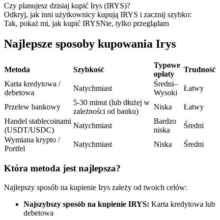
Kontrakty terminowe na USDC
Czy planujesz dzisiaj kupić Irys (IRYS)?
Odkryj, jak inni użytkownicy kupują IRYS i zacznij szybko:
Kontrakty futures wykorzystujące USDC jako zabezpieczenie
Tak, pokaż mi, jak kupić IRYS
Nie, tylko przeglądam
Najlepsze sposoby kupowania Irys
Typowe
Metoda
Szybkość
Trudność
opłaty
Karta kredytowa /
Średni–
Natychmiast
Łatwy
debetowa
Wysoki
5-30 minut (lub dłużej w
Przelew bankowy
Niska
Łatwy
zależności od banku)
Kopiowanie Transakcji
Handel stablecoinami
Bardzo
Natychmiast
Średni
(USDT/USDC)
niska
Dołącz do najlepszych traderów
Wymiana krypto /
Natychmiast
Niska
Średni
Portfel
Która metoda jest najlepsza?
Najlepszy sposób na kupienie Irys zależy od twoich celów:
Najszybszy sposób na kupienie IRYS:
Karta kredytowa lub
debetowa