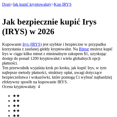
Dom
>
Jak kupić kryptowaluty
>
Kup IRYS
Jak bezpiecznie kupić Irys
Kontrakty terminowe
(IRYS) w 2026
Kupowanie
Irys (IRYS)
jest szybkie i bezpieczne w przypadku
korzystania z zaufanej giełdy kryptowalut. Na
Bitrue
możesz kupić
Irys w ciągu kilku minut z minimalnym zakupem $1, uzyskując
dostęp do ponad 1200 kryptowalut i wielu globalnych opcji
płatności.
Ten przewodnik wyjaśnia krok po kroku, jak kupić Irys, w tym
najlepsze metody płatności, struktury opłat, uwagi dotyczące
bezpieczeństwa i wskazówki, które pomogą Ci wybrać najbardziej
Kontrakty terminowe na USDT
efektywny sposób na kupowanie IRYS.
Ocena kryptowaluty
4
Kontrakty futures wykorzystujące USDT jako zabezpieczenie
★
★
★
★
★
★
★
★
★
★