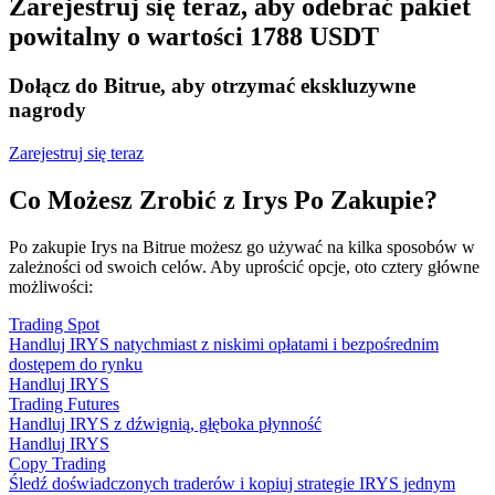
Zarejestruj się teraz, aby odebrać pakiet
powitalny o wartości 1788 USDT
Dołącz do Bitrue, aby otrzymać ekskluzywne
nagrody
Zarejestruj się teraz
Co Możesz Zrobić z Irys Po Zakupie?
Po zakupie Irys na Bitrue możesz go używać na kilka sposobów w
zależności od swoich celów. Aby uprościć opcje, oto cztery główne
możliwości:
Trading Spot
Handluj IRYS natychmiast z niskimi opłatami i bezpośrednim
dostępem do rynku
Handluj IRYS
Trading Futures
Handluj IRYS z dźwignią, głęboka płynność
Handluj IRYS
Copy Trading
Śledź doświadczonych traderów i kopiuj strategie IRYS jednym