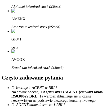
Bitrue
AI
Alphabet tokenized stock (xStock)
AMZNX
Amazon tokenized stock (xStock)
GRVT
Bitruści Partnerzy
Grvt
AVGOX
Broadcom tokenized stock (xStock)
Często zadawane pytania
Ile kosztuje 1 AGENT w BRL?
Afiliaci Bitrue
Na chwilę obecną,
1 AgentLayer (AGENT jest wart około
R$0.00629 BRL.
Ta wartość aktualizuje się w czasie
Aż do 65% prowizji!
rzeczywistym na podstawie bieżącego kursu rynkowego.
Ile AGENT mogę dostać za 1 BRL?