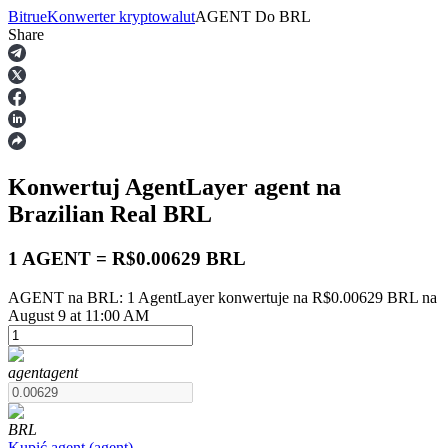
Bitrue
Konwerter kryptowalut
AGENT
Do
BRL
Share
Kontrakty terminowe
Konwertuj AgentLayer
agent
na
Brazilian Real
BRL
1 AGENT = R$0.00629 BRL
AGENT na BRL: 1 AgentLayer konwertuje na R$0.00629 BRL na
Kontrakty terminowe na USDT
August 9 at 11:00 AM
Kontrakty futures wykorzystujące USDT jako zabezpieczenie
agent
agent
BRL
Kupić
agent
(
agent
)