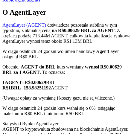
O AgentLayer
AgentLayer (AGENT)
doświadcza pozostała stabilna w tym
Kontrakty terminowe COIN-M
tygodniu, z aktualną ceną
na R$0.00629 BRL za AGENT
. Z
krążącą podażą 713.44M AGENT, całkowita kapitalizacja rynkowa
Kontrakty terminowe na kryptowaluty
AgentLayer wynosi teraz około R$1.13M BRL.
W ciągu ostatnich 24 godzin wolumen handlowy AgentLayer
osiągnął R$0 BRL
TradFi
Obecnie,
AGENT do BRL
kurs wymiany
wynosi R$0.00629
Instrumenty pochodne na akcje, forex, metale szlachetne i
BRL za 1 AGENT
. To oznacza:
towary
1
AGENT
=
R$
0.00629
BRL
R$
1
BRL
=
158.98251192
AGENT
(Uwaga: opłaty za wymianę i koszty gazu nie są wliczone.)
W ciągu ostatnich 24 godzin kurs wahał się o 0%, osiągając
maksimum R$0 BRL i minimum R$0 BRL.
Statystyki Rynku AgentLayer
AGENT to kryptowaluta zbudowana na blockchainie AgentLayer.