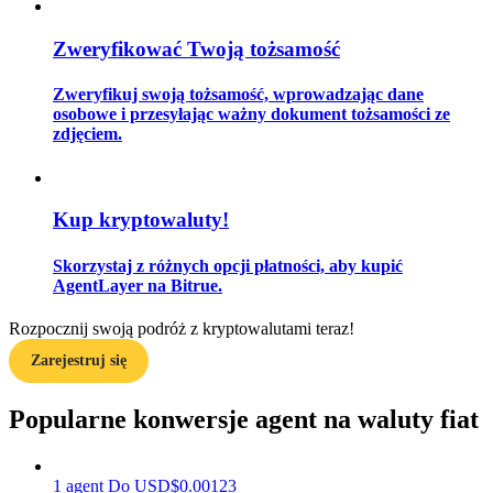
Zweryfikować Twoją tożsamość
Przewodnik
Zweryfikuj swoją tożsamość, wprowadzając dane
osobowe i przesyłając ważny dokument tożsamości ze
Przewodnik dla początkujących dotyczący kontraktów futures
zdjęciem.
Kup kryptowaluty!
Skorzystaj z różnych opcji płatności, aby kupić
AgentLayer na Bitrue.
Rozpocznij swoją podróż z kryptowalutami teraz!
Strategie handlowe
Zarejestruj się
Dowiedz się, jak zachować rentowność
Popularne konwersje agent na waluty fiat
1
agent
Do
USD
$
0.00123