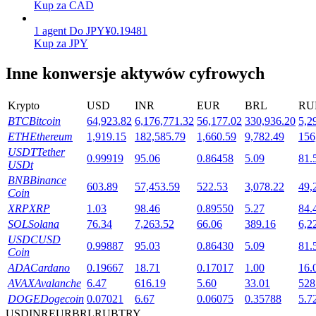
Kup za CAD
1
agent
Do
JPY
¥
0.19481
Kup za JPY
Stawianie
Inne konwersje aktywów cyfrowych
Wysokie zyski i natychmiastowy dostęp
Krypto
USD
INR
EUR
BRL
RU
BTC
Bitcoin
64,923.82
6,176,771.32
56,177.02
330,936.20
5,2
ETH
Ethereum
1,919.15
182,585.79
1,660.59
9,782.49
156
USDT
Tether
0.99919
95.06
0.86458
5.09
81.
USDt
BNB
Binance
603.89
57,453.59
522.53
3,078.22
49,
Coin
XRP
XRP
1.03
98.46
0.89550
5.27
84.
Launchpool
SOL
Solana
76.34
7,263.52
66.06
389.16
6,2
USDC
USD
Elastyczne stawianie zakładów, aby zarabiać na popularnych
0.99887
95.03
0.86430
5.09
81.
Coin
tokenach
ADA
Cardano
0.19667
18.71
0.17017
1.00
16.
AVAX
Avalanche
6.47
616.19
5.60
33.01
528
DOGE
Dogecoin
0.07021
6.67
0.06075
0.35788
5.7
USD
INR
EUR
BRL
RUB
TRY