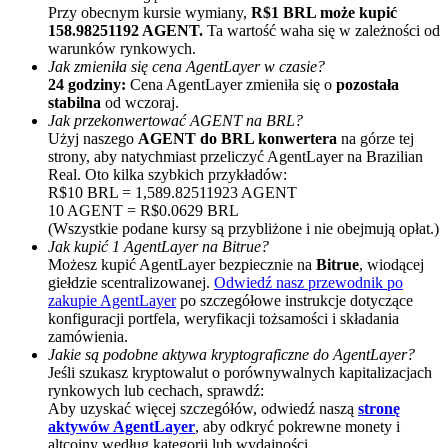
Przy obecnym kursie wymiany,
R$1 BRL może kupić
158.98251192 AGENT.
Ta wartość waha się w zależności od
warunków rynkowych.
Jak zmieniła się cena AgentLayer w czasie?
24 godziny:
Cena AgentLayer zmieniła się o
pozostała
stabilna
od wczoraj.
Jak przekonwertować AGENT na BRL?
Użyj naszego
AGENT do BRL konwertera
na górze tej
strony, aby natychmiast przeliczyć AgentLayer na Brazilian
Polecaj
Real. Oto kilka szybkich przykładów:
R$10 BRL = 1,589.82511923 AGENT
Zaproś przyjaciela, aby otrzymać nagrody pieniężne
10 AGENT = R$0.0629 BRL
(Wszystkie podane kursy są przybliżone i nie obejmują opłat.)
BTC Welcome Rewards
Jak kupić 1 AgentLayer na Bitrue?
Możesz kupić AgentLayer bezpiecznie na
Bitrue
, wiodącej
giełdzie scentralizowanej.
Odwiedź nasz przewodnik po
zakupie AgentLayer
po szczegółowe instrukcje dotyczące
konfiguracji portfela, weryfikacji tożsamości i składania
zamówienia.
Jakie są podobne aktywa kryptograficzne do AgentLayer?
Jeśli szukasz kryptowalut o porównywalnych kapitalizacjach
rynkowych lub cechach, sprawdź:
Aby uzyskać więcej szczegółów, odwiedź naszą
stronę
aktywów AgentLayer
, aby odkryć pokrewne monety i
altcoiny według kategorii lub wydajności.