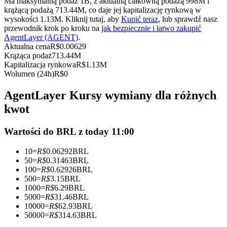
Ma maksymalną podaż 1B, z aktualną całkowitą podażą 998M i
Kontrakty terminowe na USDC
krążącą podażą 713.44M, co daje jej kapitalizację rynkową w
wysokości 1.13M. Kliknij tutaj, aby
Kupić teraz
, lub sprawdź nasz
Kontrakty futures wykorzystujące USDC jako zabezpieczenie
przewodnik krok po kroku na
jak bezpiecznie i łatwo zakupić
AgentLayer (AGENT)
.
Aktualna cena
R$
0.00629
Krążąca podaż
713.44M
Kapitalizacja rynkowa
R$
1.13M
Wolumen (24h)
R$
0
AgentLayer Kursy wymiany dla różnych
kwot
Kopiowanie Transakcji
Wartości do BRL z today 11:00
Dołącz do najlepszych traderów
10
=
R$
0.06292
BRL
50
=
R$
0.31463
BRL
100
=
R$
0.62926
BRL
500
=
R$
3.15
BRL
1000
=
R$
6.29
BRL
5000
=
R$
31.46
BRL
10000
=
R$
62.93
BRL
50000
=
R$
314.63
BRL