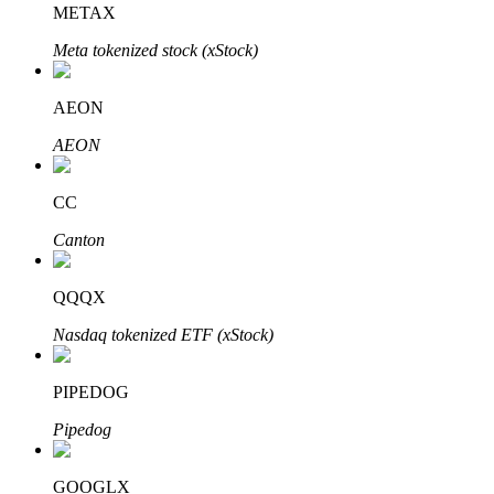
METAX
Meta tokenized stock (xStock)
AEON
AEON
Automatyczna inwestycja
Zdobądź długoterminowy zysk i elastyczne zainteresowania
CC
Canton
QQQX
Nasdaq tokenized ETF (xStock)
PIPEDOG
Naucz się stakingu
Pipedog
Dowiedz się, jak uzyskać dochód pasywny
GOOGLX