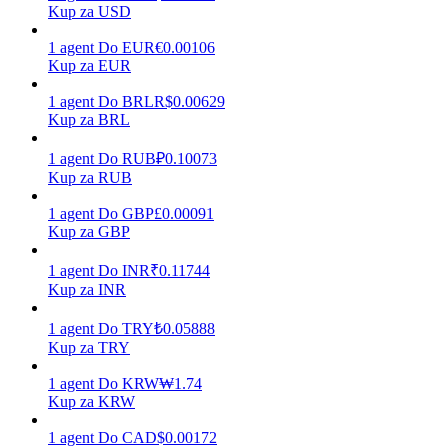
Kup za USD
1
agent
Do
EUR
€
0.00106
Kup za EUR
Zarabiać
1
agent
Do
BRL
R$
0.00629
Kup za BRL
1
agent
Do
RUB
₽
0.10073
Kup za RUB
1
agent
Do
GBP
£
0.00091
Kup za GBP
1
agent
Do
INR
₹
0.11744
Mocna Świnka
Kup za INR
Codziennie zdobywaj konkurencyjne nagrody
1
agent
Do
TRY
₺
0.05888
Kup za TRY
1
agent
Do
KRW
₩
1.74
Kup za KRW
1
agent
Do
CAD
$
0.00172