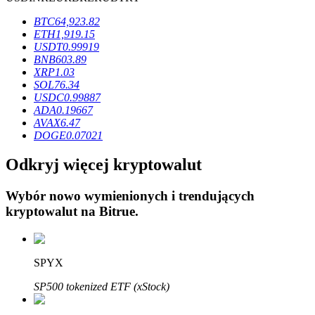
BTC
64,923.82
ETH
1,919.15
USDT
0.99919
BNB
603.89
XRP
1.03
Blokady BTR
SOL
76.34
USDC
0.99887
Ekskluzywne inwestycje dla posiadaczy BTR
ADA
0.19667
AVAX
6.47
DOGE
0.07021
Odkryj więcej kryptowalut
Wybór nowo wymienionych i trendujących
kryptowalut na
Bitrue
.
Pożyczki
SPYX
Usługa pożyczek wspieranych kryptowalutami
SP500 tokenized ETF (xStock)