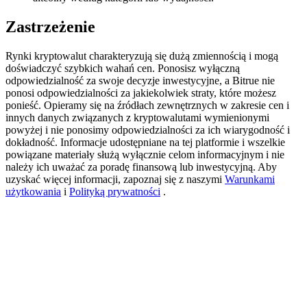
BTC Welcome Rewards
Zastrzeżenie
Deposit & Trade BTC to Share 25000 USDT prize pool!
Rynki kryptowalut charakteryzują się dużą zmiennością i mogą
doświadczyć szybkich wahań cen. Ponosisz wyłączną
odpowiedzialność za swoje decyzje inwestycyjne, a Bitrue nie
ponosi odpowiedzialności za jakiekolwiek straty, które możesz
Deposit CASHCAT & Win
ponieść. Opieramy się na źródłach zewnętrznych w zakresie cen i
innych danych związanych z kryptowalutami wymienionymi
Share 500000 CASHCAT prize pool
powyżej i nie ponosimy odpowiedzialności za ich wiarygodność i
dokładność. Informacje udostępniane na tej platformie i wszelkie
powiązane materiały służą wyłącznie celom informacyjnym i nie
należy ich uważać za poradę finansową lub inwestycyjną. Aby
uzyskać więcej informacji, zapoznaj się z naszymi
Warunkami
Exclusive for BitMart Users
użytkowania
i
Polityką prywatności
.
Register & Trade to Win 500,000 USDT
Precious Metals Trading Carnival
Trade Gold & Silver · 33,333 USDT Bonus