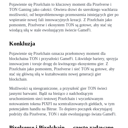
Pojawienie się Pixelchain to kluczowy moment dla Pixelverse i
TON Gaming jako całości. Otwiera drzwi do szerokiego wachlarza
możliwości, od bezproblemowego przenoszenia istniejących gier po
wspieranie nowej fali innowacyjnych kreacji. Z Pixelchain jako
Zarabiać
pomostem, Pixelverse i ekosystem TON są gotowe, aby stać się
wiodącą siłą w stale ewoluującym świecie GameFi.
Konkluzja
Pojawienie się Pixelchain oznacza przełomowy moment dla
blockchaina TON i przyszłości GameFi. Likwiduje bariery, sprzyja
innowacjom i toruje drogę do kwitnącego ekosystemu gier. Z
Pixelchain jako pomostem, Pixelverse i sieć TON są gotowe, aby
stać się główną siłą w kształtowaniu nowej generacji gier
blockchain.
Mocna Świnka
Możliwości są nieograniczone, a przyszłość gier TON świeci
Codziennie zdobywaj konkurencyjne nagrody
jasnymi barwami. Bądź na bieżąco z nadchodzącym
uruchomieniem sieci testowej Pixelchain i wyczekiwanym
notowaniem tokena PIXFI na scentralizowanych giełdach, w tym
potencjałem handlu na Bitrue. To dopiero początek ekscytującej
podróży dla Pixelverse, TON i stale ewoluującego świata GameFi.
Pixelverse i Pixelchain — często zadawane