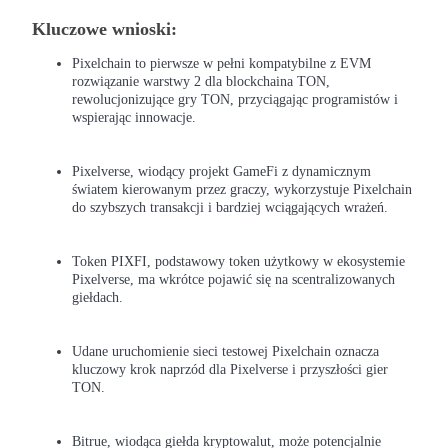
Kluczowe wnioski:
Pixelchain to pierwsze w pełni kompatybilne z EVM
rozwiązanie warstwy 2 dla blockchaina TON,
Kontrakty terminowe COIN-M
rewolucjonizujące gry TON, przyciągając programistów i
wspierając innowacje.
Kontrakty terminowe na kryptowaluty
Pixelverse, wiodący projekt GameFi z dynamicznym
światem kierowanym przez graczy, wykorzystuje Pixelchain
TradFi
do szybszych transakcji i bardziej wciągających wrażeń.
Instrumenty pochodne na akcje, forex, metale szlachetne i
towary
Token PIXFI, podstawowy token użytkowy w ekosystemie
Pixelverse, ma wkrótce pojawić się na scentralizowanych
giełdach.
Udane uruchomienie sieci testowej Pixelchain oznacza
kluczowy krok naprzód dla Pixelverse i przyszłości gier
TON.
Bitrue, wiodąca giełda kryptowalut, może potencjalnie