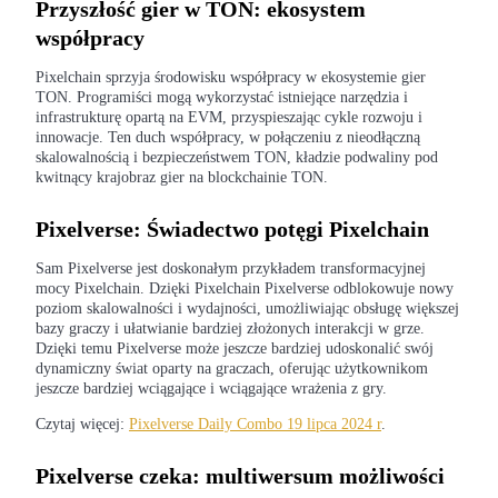
Przyszłość gier w TON: ekosystem
współpracy
Pixelchain sprzyja środowisku współpracy w ekosystemie gier
Przewodnik
TON. Programiści mogą wykorzystać istniejące narzędzia i
infrastrukturę opartą na EVM, przyspieszając cykle rozwoju i
Przewodnik dla początkujących dotyczący kontraktów futures
innowacje. Ten duch współpracy, w połączeniu z nieodłączną
skalowalnością i bezpieczeństwem TON, kładzie podwaliny pod
kwitnący krajobraz gier na blockchainie TON.
Pixelverse: Świadectwo potęgi Pixelchain
Sam Pixelverse jest doskonałym przykładem transformacyjnej
mocy Pixelchain. Dzięki Pixelchain Pixelverse odblokowuje nowy
poziom skalowalności i wydajności, umożliwiając obsługę większej
bazy graczy i ułatwianie bardziej złożonych interakcji w grze.
Dzięki temu Pixelverse może jeszcze bardziej udoskonalić swój
Strategie handlowe
dynamiczny świat oparty na graczach, oferując użytkownikom
jeszcze bardziej wciągające i wciągające wrażenia z gry.
Dowiedz się, jak zachować rentowność
Czytaj więcej:
Pixelverse Daily Combo 19 lipca 2024 r
.
Pixelverse czeka: multiwersum możliwości