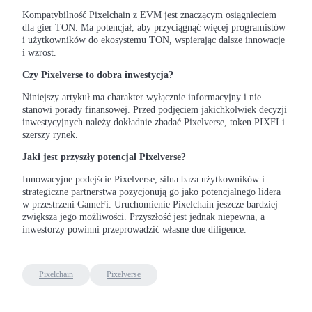
Kompatybilność Pixelchain z EVM jest znaczącym osiągnięciem
dla gier TON. Ma potencjał, aby przyciągnąć więcej programistów
i użytkowników do ekosystemu TON, wspierając dalsze innowacje
i wzrost.
Czy Pixelverse to dobra inwestycja?
Niniejszy artykuł ma charakter wyłącznie informacyjny i nie
Automatyczna inwestycja
stanowi porady finansowej. Przed podjęciem jakichkolwiek decyzji
inwestycyjnych należy dokładnie zbadać Pixelverse, token PIXFI i
Zdobądź długoterminowy zysk i elastyczne zainteresowania
szerszy rynek.
Jaki jest przyszły potencjał Pixelverse?
Innowacyjne podejście Pixelverse, silna baza użytkowników i
strategiczne partnerstwa pozycjonują go jako potencjalnego lidera
w przestrzeni GameFi. Uruchomienie Pixelchain jeszcze bardziej
zwiększa jego możliwości. Przyszłość jest jednak niepewna, a
inwestorzy powinni przeprowadzić własne due diligence.
Naucz się stakingu
Pixelchain
Pixelverse
Dowiedz się, jak uzyskać dochód pasywny