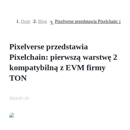
Dom
>
Blog
>
Kontrakty terminowe
Pixelverse przedstawia
Pixelchain: pierwszą warstwę 2
kompatybilną z EVM firmy
TON
Kontrakty terminowe na USDT
Kontrakty futures wykorzystujące USDT jako zabezpieczenie
2024-07-19