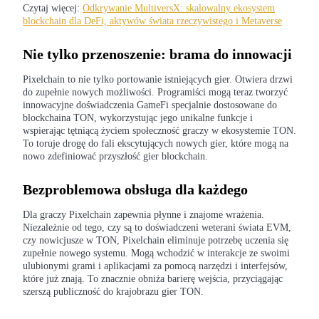
Czytaj więcej:
Odkrywanie MultiversX: skalowalny ekosystem
blockchain dla DeFi, aktywów świata rzeczywistego i Metaverse
Zostań traderem kopiującym
Ciesz się podziałem zysków i prowizjami z kopiowania
Nie tylko przenoszenie: brama do innowacji
transakcji
Pixelchain to nie tylko portowanie istniejących gier. Otwiera drzwi
do zupełnie nowych możliwości. Programiści mogą teraz tworzyć
innowacyjne doświadczenia GameFi specjalnie dostosowane do
blockchaina TON, wykorzystując jego unikalne funkcje i
wspierając tętniącą życiem społeczność graczy w ekosystemie TON.
To toruje drogę do fali ekscytujących nowych gier, które mogą na
nowo zdefiniować przyszłość gier blockchain.
Bezproblemowa obsługa dla każdego
Informacja
Dla graczy Pixelchain zapewnia płynne i znajome wrażenia.
Niezależnie od tego, czy są to doświadczeni weterani świata EVM,
Analiza Big Data, w tym informacje handlowe itp.
czy nowicjusze w TON, Pixelchain eliminuje potrzebę uczenia się
zupełnie nowego systemu. Mogą wchodzić w interakcje ze swoimi
ulubionymi grami i aplikacjami za pomocą narzędzi i interfejsów,
które już znają. To znacznie obniża barierę wejścia, przyciągając
szerszą publiczność do krajobrazu gier TON.