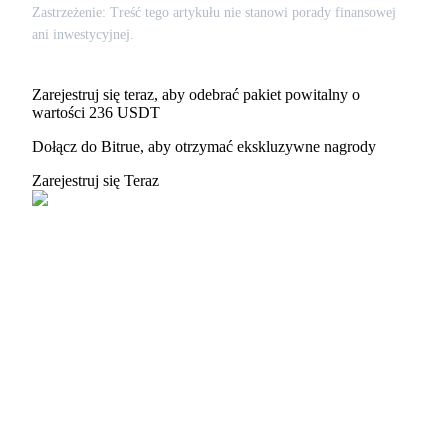
Bitrue
AI
Zastrzeżenie: Treść tego artykułu nie stanowi porady finansowej
ani inwestycyjnej.
Zarejestruj się teraz, aby odebrać pakiet powitalny o
wartości 236 USDT
Dołącz do Bitrue, aby otrzymać ekskluzywne nagrody
Bitruści Partnerzy
Zarejestruj się Teraz
Afiliaci Bitrue
Aż do 65% prowizji!