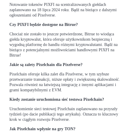
Notowanie tokenów PIXFI na scentralizowanych giełdach
zaplanowano na 18 lipca 2024 roku. Bądź na bieżąco z dalszymi
ogłoszeniami od Pixelverse.
Czy PIXFI będzie dostępne na Bitrue?
Chociaż nie zostało to jeszcze potwierdzone, Bitrue to wiodąca
Blokady BTR
giełda kryptowalut, która oferuje użytkownikom bezpieczną i
Ekskluzywne inwestycje dla posiadaczy BTR
wygodną platformę do handlu różnymi kryptowalutami. Bądź na
bieżąco z potencjalnymi możliwościami handlowymi PIXFI na
Bitrue!
Jakie są zalety Pixelchain dla Pixelverse?
Pixelchain oferuje kilka zalet dla Pixelverse, w tym szybsze
przetwarzanie transakcji, niższe opłaty i zwiększoną skalowalność.
Pozwala również na łatwiejszą integrację z innymi aplikacjami i
grami kompatybilnymi z EVM.
Kiedy zostanie uruchomiona sieć testowa Pixelchain?
Pożyczki
Uruchomienie sieci testowej Pixelchain zaplanowano na przyszły
tydzień (po dacie publikacji tego artykułu). Oznacza to kluczowy
Usługa pożyczek wspieranych kryptowalutami
krok w ciągłym rozwoju Pixelverse.
Jak Pixelchain wpłynie na gry TON?