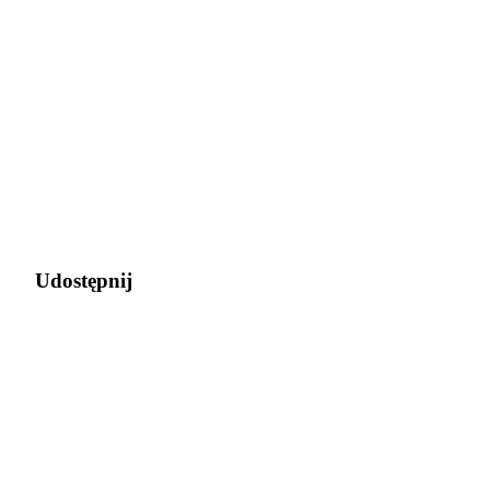
New Listing Futures Fest
Trade New Futures, Win 200,000 USDT
Crypto World Cup 2026: Grand Finale
77,777+3k Rewards
Udostępnij
Więcej wydarzeń