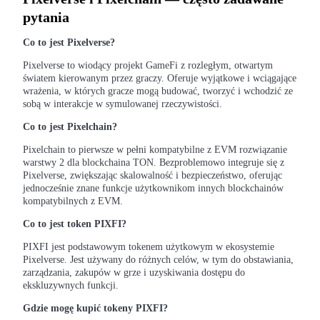
pytania
Co to jest Pixelverse?
Stawianie
Pixelverse to wiodący projekt GameFi z rozległym, otwartym
Wysokie zyski i natychmiastowy dostęp
światem kierowanym przez graczy. Oferuje wyjątkowe i wciągające
wrażenia, w których gracze mogą budować, tworzyć i wchodzić ze
sobą w interakcje w symulowanej rzeczywistości.
Co to jest Pixelchain?
Pixelchain to pierwsze w pełni kompatybilne z EVM rozwiązanie
warstwy 2 dla blockchaina TON. Bezproblemowo integruje się z
Pixelverse, zwiększając skalowalność i bezpieczeństwo, oferując
jednocześnie znane funkcje użytkownikom innych blockchainów
kompatybilnych z EVM.
Launchpool
Co to jest token PIXFI?
Elastyczne stawianie zakładów, aby zarabiać na popularnych
PIXFI jest podstawowym tokenem użytkowym w ekosystemie
tokenach
Pixelverse. Jest używany do różnych celów, w tym do obstawiania,
zarządzania, zakupów w grze i uzyskiwania dostępu do
ekskluzywnych funkcji.
Gdzie mogę kupić tokeny PIXFI?