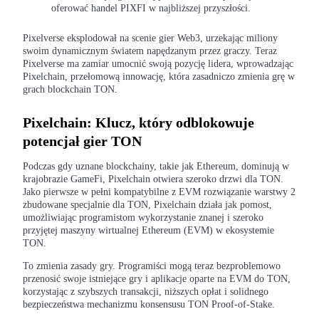
Kontrakty terminowe na USDC
oferować handel PIXFI w najbliższej przyszłości.
Kontrakty futures wykorzystujące USDC jako zabezpieczenie
Pixelverse eksplodował na scenie gier Web3, urzekając miliony
swoim dynamicznym światem napędzanym przez graczy. Teraz
Pixelverse ma zamiar umocnić swoją pozycję lidera, wprowadzając
Pixelchain, przełomową innowację, która zasadniczo zmienia grę w
grach blockchain TON.
Pixelchain: Klucz, który odblokowuje
potencjał gier TON
Podczas gdy uznane blockchainy, takie jak Ethereum, dominują w
Kopiowanie Transakcji
krajobrazie GameFi, Pixelchain otwiera szeroko drzwi dla TON.
Jako pierwsze w pełni kompatybilne z EVM rozwiązanie warstwy 2
Dołącz do najlepszych traderów
zbudowane specjalnie dla TON, Pixelchain działa jak pomost,
umożliwiając programistom wykorzystanie znanej i szeroko
przyjętej maszyny wirtualnej Ethereum (EVM) w ekosystemie
TON.
To zmienia zasady gry. Programiści mogą teraz bezproblemowo
przenosić swoje istniejące gry i aplikacje oparte na EVM do TON,
korzystając z szybszych transakcji, niższych opłat i solidnego
bezpieczeństwa mechanizmu konsensusu TON Proof-of-Stake.