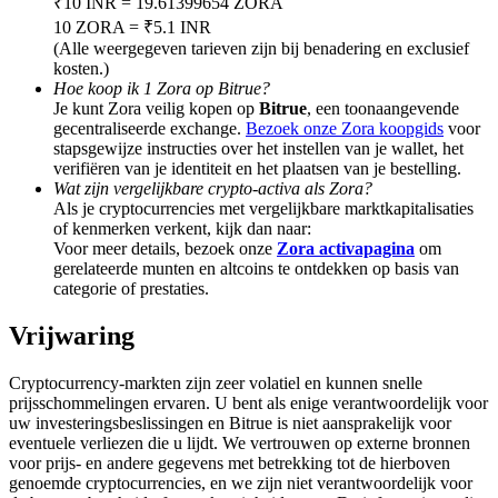
₹10 INR = 19.61399654 ZORA
Deposit & Trade BTC to Share 25000 USDT prize pool!
10 ZORA = ₹5.1 INR
(Alle weergegeven tarieven zijn bij benadering en exclusief
kosten.)
Hoe koop ik 1 Zora op Bitrue?
Deposit CASHCAT & Win
Je kunt Zora veilig kopen op
Bitrue
, een toonaangevende
gecentraliseerde exchange.
Bezoek onze Zora koopgids
voor
Share 500000 CASHCAT prize pool
stapsgewijze instructies over het instellen van je wallet, het
verifiëren van je identiteit en het plaatsen van je bestelling.
Wat zijn vergelijkbare crypto-activa als Zora?
Als je cryptocurrencies met vergelijkbare marktkapitalisaties
of kenmerken verkent, kijk dan naar:
Exclusive for BitMart Users
Voor meer details, bezoek onze
Zora activapagina
om
gerelateerde munten en altcoins te ontdekken op basis van
Register & Trade to Win 500,000 USDT
categorie of prestaties.
Vrijwaring
Precious Metals Trading Carnival
Cryptocurrency-markten zijn zeer volatiel en kunnen snelle
prijsschommelingen ervaren. U bent als enige verantwoordelijk voor
Trade Gold & Silver · 33,333 USDT Bonus
uw investeringsbeslissingen en Bitrue is niet aansprakelijk voor
eventuele verliezen die u lijdt. We vertrouwen op externe bronnen
voor prijs- en andere gegevens met betrekking tot de hierboven
genoemde cryptocurrencies, en we zijn niet verantwoordelijk voor