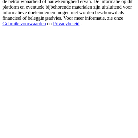
de betrouwbaarheid of nauwkeurigheid ervan. De informatie op dit
USDT New User Exclusive 10% APR
platform en eventuele bijbehorende materialen zijn uitsluitend voor
USDT Flexible Staking | Daily Rewards
informatieve doeleinden en mogen niet worden beschouwd als
financieel of beleggingsadvies. Voor meer informatie, zie onze
Gebruiksvoorwaarden
en
Privacybeleid
.
BTC New User Exclusive: 6.5% APR
BTC Flexible Staking | Daily Rewards
Meer evenementen
Win prijzen en exclusieve beloningen
Log in
Aanmelden