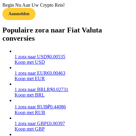
Begin Nu Aan Uw Crypto Reis!
Verdienen
Aanmelden
Populaire zora naar Fiat Valuta
conversies
1
zora
naar
USD
$
0.00535
Koop met USD
1
zora
naar
EUR
€
0.00463
Macht varkentje
Koop met EUR
Verdien dagelijks competitieve beloningen
1
zora
naar
BRL
R$
0.02731
Koop met BRL
1
zora
naar
RUB
₽
0.44086
Koop met RUB
1
zora
naar
GBP
£
0.00397
Koop met GBP