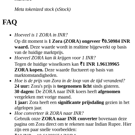
Meta tokenized stock (xStock)
FAQ
Doorverwijzing
Hoeveel is 1 ZORA in INR?
Op dit moment is
1 Zora (ZORA) ongeveer ₹0.50984 INR
Nodig een vriend uit om contante beloningen te ontvangen
waard.
Deze waarde wordt in realtime bijgewerkt op basis
van de huidige marktprijs.
BTC Welcome Rewards
Hoeveel ZORA kan ik krijgen voor 1 INR?
Tegen de huidige wisselkoers kan
₹1 INR 1.96139965
ZORA kopen.
Deze waarde fluctueert op basis van
marktomstandigheden.
Hoe is de prijs van Zora in de loop van de tijd veranderd?
24 uur:
Zora's prijs is
toegenomen licht
sinds gisteren.
30 dagen:
De ZORA naar INR koers heeft
afgenomen
vergeleken met vorige maand.
1 jaar:
Zora heeft een
significante prijsdaling
gezien in het
afgelopen jaar.
Hoe converteer ik ZORA naar INR?
Gebruik onze
ZORA naar INR converter
bovenaan deze
pagina om Zora direct om te rekenen naar Indian Rupee. Hier
BTC Welcome Rewards
zijn een paar snelle voorbeelden: