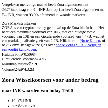
Vergeleken met vorige maand heeft Zora afgenomen met
Futures met USDC als onderpand
24.75%.omlaag van ₹-- INR.
Jaar-op-jaar heeft Zora afgenomen met
₹-- INR, wat een 93.9% afnemend in waarde markeert.
Zora Marktstatistieken
ZORA is een cryptocurrency gebouwd op de Zora blockchain. Het
heeft een maximale voorraad van 10B, met een huidige totale
voorraad van 10B en een circulerende voorraad van 4.47B, wat het
een marktkapitalisatie geeft van 2.2B. Klik hier om
Nu te Kopen
, of
bekijk onze stapsgewijze gids over
hoe je Zora (ZORA) veilig en
eenvoudig kunt kopen
.
Kopiëren Handel
Huidige Prijs
₹
0.50984
Circulerende Voorraad
4.47B
Sluit je aan bij top traders
Marktkapitalisatie
₹
2.2B
Volume(24u)
₹
4.32M
Zora Wisselkoersen voor ander bedrag
naar INR waarden van today 19:00
10
=
₹
5.1
INR
50
=
₹
25.49
INR