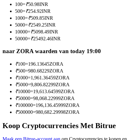
100
=
₹
50.98
INR
Word een Copy Trader
500
=
₹
254.92
INR
Geniet van winstdeling en copy trading commissies
1000
=
₹
509.85
INR
5000
=
₹
2549.25
INR
10000
=
₹
5098.49
INR
50000
=
₹
25492.46
INR
naar ZORA waarden van today 19:00
₹
100
=
196.13645
ZORA
₹
500
=
980.68229
ZORA
₹
1000
=
1,961.36459
ZORA
Informatie
₹
5000
=
9,806.82299
ZORA
Big data-analyse inclusief handelsinformatie, enz.
₹
10000
=
19,613.64599
ZORA
₹
50000
=
98,068.22999
ZORA
₹
100000
=
196,136.45999
ZORA
₹
500000
=
980,682.29998
ZORA
Koop Cryptocurrencies Met Bitrue
Maak een Bitrue-account aan
om Cryptocurrencies te kopen en