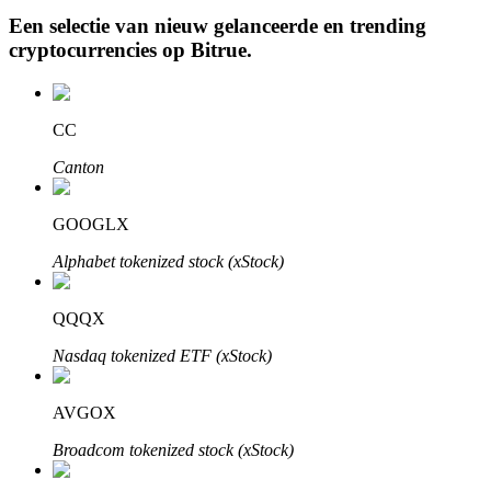
Een selectie van nieuw gelanceerde en trending
cryptocurrencies op
Bitrue
.
Auto Invest
CC
Grijp langetermijnwinst en flexibele belangen
Canton
GOOGLX
Alphabet tokenized stock (xStock)
QQQX
Nasdaq tokenized ETF (xStock)
Leer staken
Meer informatie over het verdienen van passief inkomen
AVGOX
Bitrue
AI
Broadcom tokenized stock (xStock)