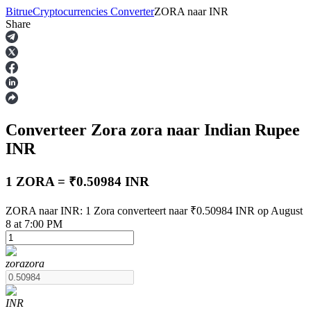
Bitrue
Cryptocurrencies Converter
ZORA
naar
INR
Share
Termijncontracten
Converteer Zora
zora
naar Indian Rupee
INR
1 ZORA = ₹0.50984 INR
USDT-futures
ZORA naar INR: 1 Zora converteert naar ₹0.50984 INR op August
8 at 7:00 PM
Futures met USDT als onderpand
zora
zora
INR