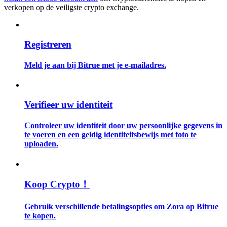
verkopen op de veiligste crypto exchange.
Gids
Futures-startgids
Registreren
Meld je aan bij Bitrue met je e-mailadres.
Verifieer uw identiteit
Controleer uw identiteit door uw persoonlijke gegevens in
te voeren en een geldig identiteitsbewijs met foto te
Handelsstrategieën
uploaden.
Leer hoe u winstgevend kunt blijven
Koop Crypto！
Gebruik verschillende betalingsopties om Zora op Bitrue
te kopen.