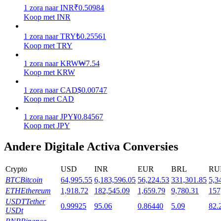
1
zora
naar
INR
₹
0.50984
Koop met INR
Uitzetten
Hoog rendement en directe toegang
1
zora
naar
TRY
₺
0.25561
Koop met TRY
1
zora
naar
KRW
₩
7.54
Koop met KRW
1
zora
naar
CAD
$
0.00747
Koop met CAD
1
zora
naar
JPY
¥
0.84567
Koop met JPY
Launchpool
Andere Digitale Activa Conversies
Flexibel staken om populaire tokens te verdienen.
Crypto
USD
INR
EUR
BRL
RU
BTC
Bitcoin
64,995.55
6,183,596.05
56,224.53
331,301.85
5,3
ETH
Ethereum
1,918.72
182,545.09
1,659.79
9,780.31
157
USDT
Tether
0.99925
95.06
0.86440
5.09
82.
USDt