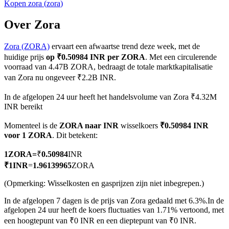
Kopen
zora
(
zora
)
Over Zora
Zora (ZORA)
ervaart een afwaartse trend deze week, met de
COIN-M-futures
huidige prijs
op ₹0.50984 INR per ZORA
. Met een circulerende
Cryptocurrency-futures
voorraad van 4.47B ZORA, bedraagt de totale marktkapitalisatie
van Zora nu ongeveer ₹2.2B INR.
In de afgelopen 24 uur heeft het handelsvolume van Zora ₹4.32M
TradFi
INR bereikt
Derivaten voor aandelen, forex, edelmetalen en grondstoffen
Momenteel is de
ZORA naar INR
wisselkoers
₹0.50984 INR
voor 1 ZORA
. Dit betekent:
1
ZORA
=
₹
0.50984
INR
₹
1
INR
=
1.96139965
ZORA
(Opmerking: Wisselkosten en gasprijzen zijn niet inbegrepen.)
In de afgelopen 7 dagen is de prijs van Zora gedaald met 6.3%.
In de
afgelopen 24 uur heeft de koers fluctuaties van 1.71% vertoond, met
een hoogtepunt van ₹0 INR en een dieptepunt van ₹0 INR.
USDC-futures