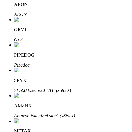
AEON
AEON
GRVT
Bitrue-partners
Grvt
PIPEDOG
Pipedog
SPYX
SP500 tokenized ETF (xStock)
Bitrue Affiliates
Tot 65% commissies!
AMZNX
Amazon tokenized stock (xStock)
METAX