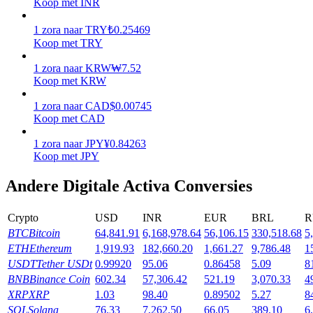
Koop met INR
Verdienen
1
zora
naar
TRY
₺
0.25469
Koop met TRY
1
zora
naar
KRW
₩
7.52
Koop met KRW
1
zora
naar
CAD
$
0.00745
Koop met CAD
1
zora
naar
JPY
¥
0.84263
Koop met JPY
Macht varkentje
Andere Digitale Activa Conversies
Verdien dagelijks competitieve beloningen
Crypto
USD
INR
EUR
BRL
R
BTC
Bitcoin
64,841.91
6,168,978.64
56,106.15
330,518.68
5
ETH
Ethereum
1,919.93
182,660.20
1,661.27
9,786.48
1
USDT
Tether USDt
0.99920
95.06
0.86458
5.09
8
BNB
Binance Coin
602.34
57,306.42
521.19
3,070.33
4
XRP
XRP
1.03
98.40
0.89502
5.27
8
SOL
Solana
76.33
7,262.50
66.05
389.10
6