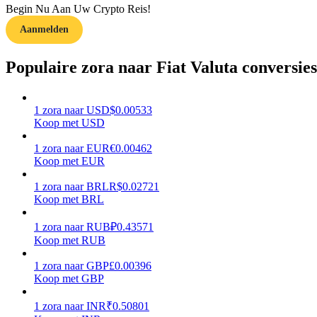
Begin Nu Aan Uw Crypto Reis!
Aanmelden
Gids
Futures-startgids
Populaire zora naar Fiat Valuta conversies
1
zora
naar
USD
$
0.00533
Koop met USD
1
zora
naar
EUR
€
0.00462
Koop met EUR
1
zora
naar
BRL
R$
0.02721
Koop met BRL
Handelsstrategieën
Leer hoe u winstgevend kunt blijven
1
zora
naar
RUB
₽
0.43571
Koop met RUB
1
zora
naar
GBP
£
0.00396
Koop met GBP
1
zora
naar
INR
₹
0.50801