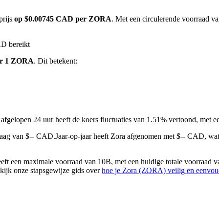
prijs
op $0.00745 CAD per ZORA
. Met een circulerende voorraad v
AD bereikt
or 1 ZORA
. Dit betekent:
 afgelopen 24 uur heeft de koers fluctuaties van 1.51% vertoond, me
laag van $-- CAD.
Jaar-op-jaar heeft Zora afgenomen met $-- CAD, wa
ft een maximale voorraad van 10B, met een huidige totale voorraad va
ekijk onze stapsgewijze gids over
hoe je Zora (ZORA) veilig en eenvou