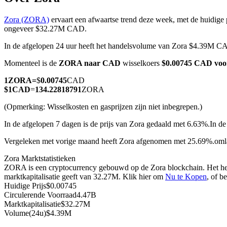
Zora (ZORA)
ervaart een afwaartse trend deze week, met de huidige 
ongeveer $32.27M CAD.
In de afgelopen 24 uur heeft het handelsvolume van Zora $4.39M C
COIN-M-futures
Momenteel is de
ZORA naar CAD
wisselkoers
$0.00745 CAD vo
Cryptocurrency-futures
1
ZORA
=
$
0.00745
CAD
$
1
CAD
=
134.22818791
ZORA
TradFi
(Opmerking: Wisselkosten en gasprijzen zijn niet inbegrepen.)
Derivaten voor aandelen, forex, edelmetalen en grondstoffen
In de afgelopen 7 dagen is de prijs van Zora gedaald met 6.63%.
In de
Vergeleken met vorige maand heeft Zora afgenomen met 25.69%.om
Zora Marktstatistieken
ZORA is een cryptocurrency gebouwd op de Zora blockchain. Het hee
marktkapitalisatie geeft van 32.27M. Klik hier om
Nu te Kopen
, of b
Huidige Prijs
$
0.00745
Circulerende Voorraad
4.47B
Marktkapitalisatie
$
32.27M
Volume(24u)
$
4.39M
USDC-futures