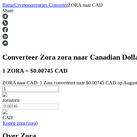
Bitrue
Cryptocurrencies Converter
ZORA
naar
CAD
Share
Termijncontracten
Converteer Zora
zora
naar Canadian Doll
1 ZORA = $0.00745 CAD
ZORA naar CAD: 1 Zora converteert naar $0.00745 CAD op August
USDT-futures
zora
zora
Futures met USDT als onderpand
CAD
Kopen
zora
(
zora
)
Over Zora