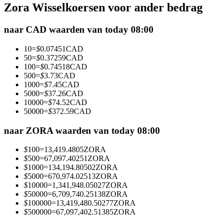
Zora Wisselkoersen voor ander bedrag
Futures met USDC als onderpand
naar CAD waarden van today 08:00
10
=
$
0.07451
CAD
50
=
$
0.37259
CAD
100
=
$
0.74518
CAD
500
=
$
3.73
CAD
1000
=
$
7.45
CAD
5000
=
$
37.26
CAD
10000
=
$
74.52
CAD
50000
=
$
372.59
CAD
Kopiëren Handel
Sluit je aan bij top traders
naar ZORA waarden van today 08:00
$
100
=
13,419.4805
ZORA
$
500
=
67,097.40251
ZORA
$
1000
=
134,194.80502
ZORA
$
5000
=
670,974.02513
ZORA
$
10000
=
1,341,948.05027
ZORA
$
50000
=
6,709,740.25138
ZORA
$
100000
=
13,419,480.50277
ZORA
$
500000
=
67,097,402.51385
ZORA