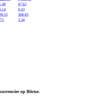
1.49
47.63
6.14
9.43
28.33
308.83
.72
3.34
ocurrencies op
Bitrue
.