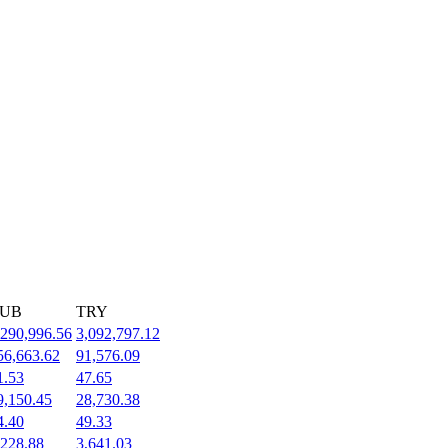
UB
TRY
,290,996.56
3,092,797.12
56,663.62
91,576.09
1.53
47.65
9,150.45
28,730.38
4.40
49.33
,228.88
3,641.03