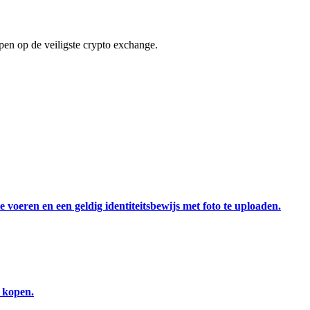
en op de veiligste crypto exchange.
 voeren en een geldig identiteitsbewijs met foto te uploaden.
e kopen.