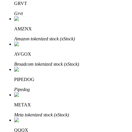
GRVT
Grvt
BTR-vergrendelingen
Exclusieve beleggingen voor BTR-houders
AMZNX
Amazon tokenized stock (xStock)
AVGOX
Broadcom tokenized stock (xStock)
PIPEDOG
Leningen
Pipedog
Door crypto ondersteunde leenservice
METAX
Meta tokenized stock (xStock)
QQQX