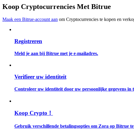
Word een Copy Trader
Koop Cryptocurrencies Met Bitrue
Geniet van winstdeling en copy trading commissies
Maak een Bitrue-account aan
om Cryptocurrencies te kopen en verkop
Registreren
Meld je aan bij Bitrue met je e-mailadres.
Informatie
Verifieer uw identiteit
Big data-analyse inclusief handelsinformatie, enz.
Controleer uw identiteit door uw persoonlijke gegevens in te
Koop Crypto！
Gebruik verschillende betalingsopties om Zora op Bitrue t