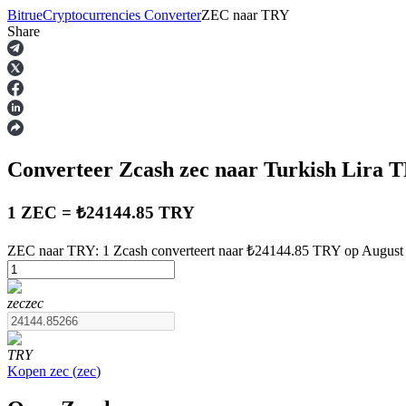
Bitrue
Cryptocurrencies Converter
ZEC
naar
TRY
Share
Termijncontracten
Converteer Zcash
zec
naar Turkish Lira
T
1 ZEC = ₺24144.85 TRY
ZEC naar TRY: 1 Zcash converteert naar ₺24144.85 TRY op August
USDT-futures
zec
zec
Futures met USDT als onderpand
TRY
Kopen
zec
(
zec
)