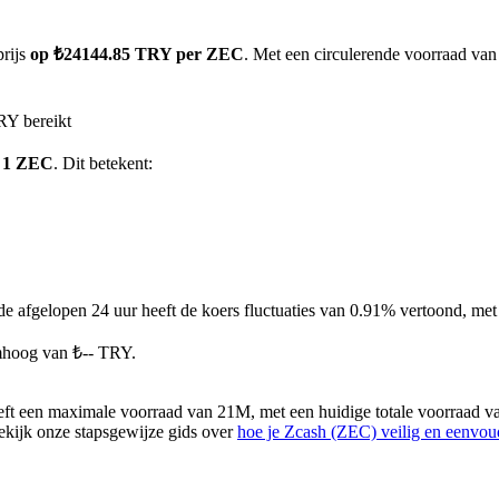
prijs
op ₺24144.85 TRY per ZEC
. Met een circulerende voorraad van
RY bereikt
r 1 ZEC
. Dit betekent:
de afgelopen 24 uur heeft de koers fluctuaties van 0.91% vertoond, 
mhoog van ₺-- TRY.
ft een maximale voorraad van 21M, met een huidige totale voorraad v
bekijk onze stapsgewijze gids over
hoe je Zcash (ZEC) veilig en eenvou