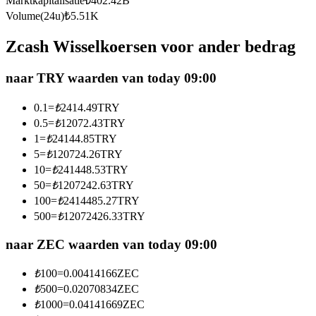
Marktkapitalisatie
₺
402.42B
Futures met USDC als onderpand
Volume(24u)
₺
5.51K
Zcash Wisselkoersen voor ander bedrag
naar TRY waarden van today 09:00
0.1
=
₺
2414.49
TRY
0.5
=
₺
12072.43
TRY
1
=
₺
24144.85
TRY
5
=
₺
120724.26
TRY
Kopiëren Handel
10
=
₺
241448.53
TRY
Sluit je aan bij top traders
50
=
₺
1207242.63
TRY
100
=
₺
2414485.27
TRY
500
=
₺
12072426.33
TRY
naar ZEC waarden van today 09:00
₺
100
=
0.00414166
ZEC
₺
500
=
0.02070834
ZEC
₺
1000
=
0.04141669
ZEC