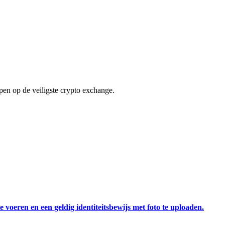
en op de veiligste crypto exchange.
 voeren en een geldig identiteitsbewijs met foto te uploaden.