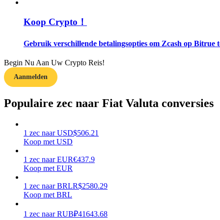
Koop Crypto！
Gids
Futures-startgids
Gebruik verschillende betalingsopties om Zcash op Bitrue 
Begin Nu Aan Uw Crypto Reis!
Aanmelden
Populaire zec naar Fiat Valuta conversies
1
zec
naar
USD
$
506.21
Handelsstrategieën
Koop met USD
Leer hoe u winstgevend kunt blijven
1
zec
naar
EUR
€
437.9
Koop met EUR
1
zec
naar
BRL
R$
2580.29
Koop met BRL
1
zec
naar
RUB
₽
41643.68