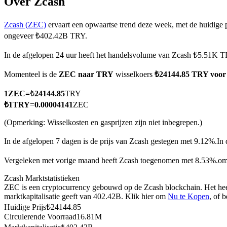
Over Zcash
Zcash (ZEC)
ervaart een opwaartse trend deze week, met de huidige 
ongeveer ₺402.42B TRY.
COIN-M-futures
In de afgelopen 24 uur heeft het handelsvolume van Zcash ₺5.51K T
Cryptocurrency-futures
Momenteel is de
ZEC naar TRY
wisselkoers
₺24144.85 TRY voo
1
ZEC
=
₺
24144.85
TRY
TradFi
₺
1
TRY
=
0.00004141
ZEC
Derivaten voor aandelen, forex, edelmetalen en grondstoffen
(Opmerking: Wisselkosten en gasprijzen zijn niet inbegrepen.)
In de afgelopen 7 dagen is de prijs van Zcash gestegen met 9.12%.
In 
Vergeleken met vorige maand heeft Zcash toegenomen met 8.53%.o
Zcash Marktstatistieken
ZEC is een cryptocurrency gebouwd op de Zcash blockchain. Het hee
marktkapitalisatie geeft van 402.42B. Klik hier om
Nu te Kopen
, of 
Huidige Prijs
₺
24144.85
Circulerende Voorraad
16.81M
USDC-futures