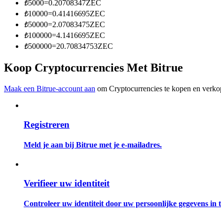
₺
5000
=
0.20708347
ZEC
Word een Copy Trader
₺
10000
=
0.41416695
ZEC
Geniet van winstdeling en copy trading commissies
₺
50000
=
2.07083475
ZEC
₺
100000
=
4.1416695
ZEC
₺
500000
=
20.70834753
ZEC
Koop Cryptocurrencies Met Bitrue
Maak een Bitrue-account aan
om Cryptocurrencies te kopen en verkop
Registreren
Informatie
Big data-analyse inclusief handelsinformatie, enz.
Meld je aan bij Bitrue met je e-mailadres.
Verifieer uw identiteit
Controleer uw identiteit door uw persoonlijke gegevens in te