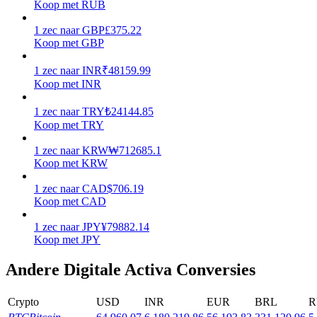
Koop met RUB
Verdienen
1
zec
naar
GBP
£
375.22
Koop met GBP
1
zec
naar
INR
₹
48159.99
Koop met INR
1
zec
naar
TRY
₺
24144.85
Koop met TRY
1
zec
naar
KRW
₩
712685.1
Koop met KRW
Macht varkentje
1
zec
naar
CAD
$
706.19
Verdien dagelijks competitieve beloningen
Koop met CAD
1
zec
naar
JPY
¥
79882.14
Koop met JPY
Andere Digitale Activa Conversies
Crypto
USD
INR
EUR
BRL
R