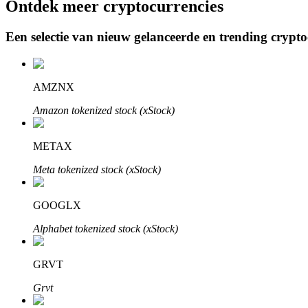
Ontdek meer cryptocurrencies
Een selectie van nieuw gelanceerde en trending crypt
BTR-vergrendelingen
Exclusieve beleggingen voor BTR-houders
AMZNX
Amazon tokenized stock (xStock)
METAX
Meta tokenized stock (xStock)
GOOGLX
Leningen
Alphabet tokenized stock (xStock)
Door crypto ondersteunde leenservice
GRVT
Grvt