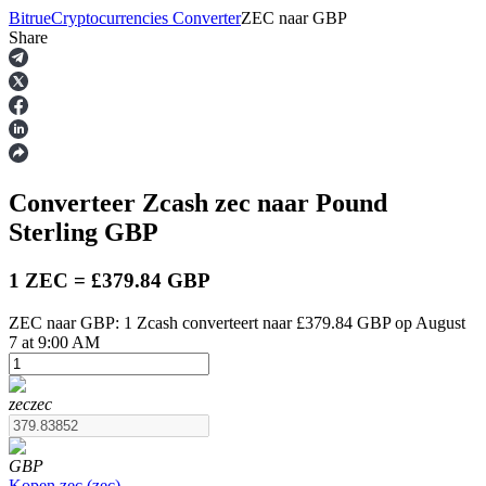
Bitrue
Cryptocurrencies Converter
ZEC
naar
GBP
Share
Termijncontracten
Converteer Zcash
zec
naar Pound
Sterling
GBP
1 ZEC = £379.84 GBP
ZEC naar GBP: 1 Zcash converteert naar £379.84 GBP op August
USDT-futures
7 at 9:00 AM
Futures met USDT als onderpand
zec
zec
GBP
Kopen
zec
(
zec
)