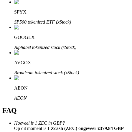
SPYX
SP500 tokenized ETF (xStock)
Bitrue-partners
GOOGLX
Alphabet tokenized stock (xStock)
AVGOX
Broadcom tokenized stock (xStock)
AEON
Bitrue Affiliates
AEON
Tot 65% commissies!
FAQ
Hoeveel is 1 ZEC in GBP?
Op dit moment is
1 Zcash (ZEC) ongeveer £379.84 GBP