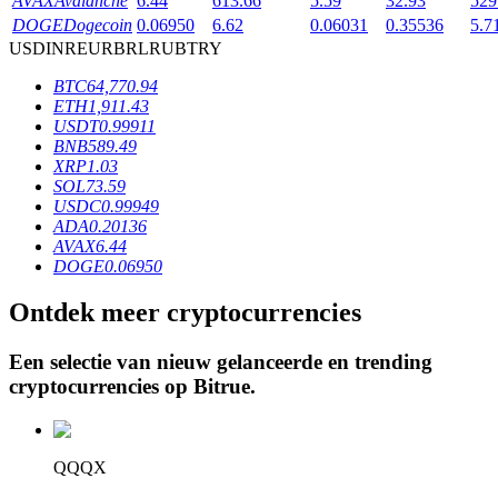
AVAX
Avalanche
6.44
613.66
5.59
32.93
529
DOGE
Dogecoin
0.06950
6.62
0.06031
0.35536
5.7
USD
INR
EUR
BRL
RUB
TRY
BTR-vergrendelingen
BTC
64,770.94
ETH
1,911.43
Exclusieve beleggingen voor BTR-houders
USDT
0.99911
BNB
589.49
XRP
1.03
SOL
73.59
USDC
0.99949
ADA
0.20136
AVAX
6.44
DOGE
0.06950
Ontdek meer cryptocurrencies
Leningen
Een selectie van nieuw gelanceerde en trending
Door crypto ondersteunde leenservice
cryptocurrencies op
Bitrue
.
QQQX