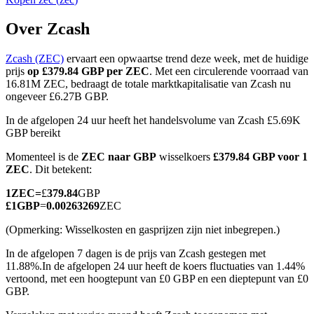
Over Zcash
Zcash (ZEC)
ervaart een opwaartse trend deze week, met de huidige
COIN-M-futures
prijs
op £379.84 GBP per ZEC
. Met een circulerende voorraad van
16.81M ZEC, bedraagt de totale marktkapitalisatie van Zcash nu
Cryptocurrency-futures
ongeveer £6.27B GBP.
In de afgelopen 24 uur heeft het handelsvolume van Zcash £5.69K
GBP bereikt
TradFi
Momenteel is de
ZEC naar GBP
wisselkoers
£379.84 GBP voor 1
Derivaten voor aandelen, forex, edelmetalen en grondstoffen
ZEC
. Dit betekent:
1
ZEC
=
£
379.84
GBP
£
1
GBP
=
0.00263269
ZEC
(Opmerking: Wisselkosten en gasprijzen zijn niet inbegrepen.)
In de afgelopen 7 dagen is de prijs van Zcash gestegen met
11.88%.
In de afgelopen 24 uur heeft de koers fluctuaties van 1.44%
vertoond, met een hoogtepunt van £0 GBP en een dieptepunt van £0
GBP.
USDC-futures