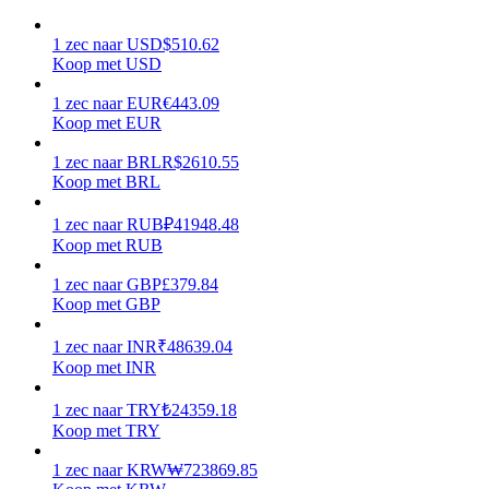
Verdienen
1
zec
naar
USD
$
510.62
Koop met USD
1
zec
naar
EUR
€
443.09
Koop met EUR
1
zec
naar
BRL
R$
2610.55
Koop met BRL
1
zec
naar
RUB
₽
41948.48
Koop met RUB
Macht varkentje
1
zec
naar
GBP
£
379.84
Koop met GBP
Verdien dagelijks competitieve beloningen
1
zec
naar
INR
₹
48639.04
Koop met INR
1
zec
naar
TRY
₺
24359.18
Koop met TRY
1
zec
naar
KRW
₩
723869.85