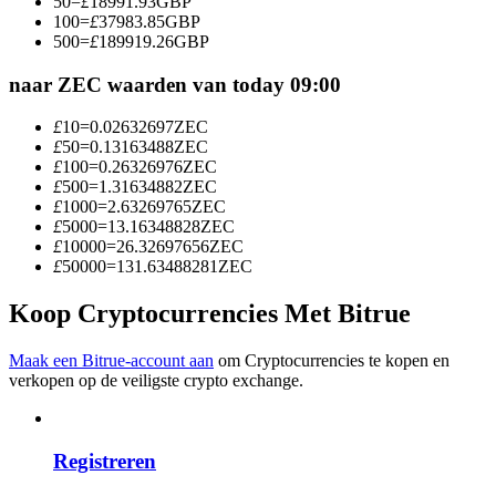
50
=
£
18991.93
GBP
Word een Copy Trader
100
=
£
37983.85
GBP
500
=
£
189919.26
GBP
Geniet van winstdeling en copy trading commissies
naar ZEC waarden van today 09:00
£
10
=
0.02632697
ZEC
£
50
=
0.13163488
ZEC
£
100
=
0.26326976
ZEC
£
500
=
1.31634882
ZEC
£
1000
=
2.63269765
ZEC
£
5000
=
13.16348828
ZEC
£
10000
=
26.32697656
ZEC
£
50000
=
131.63488281
ZEC
Informatie
Koop Cryptocurrencies Met Bitrue
Big data-analyse inclusief handelsinformatie, enz.
Maak een Bitrue-account aan
om Cryptocurrencies te kopen en
verkopen op de veiligste crypto exchange.
Registreren