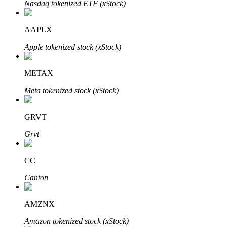
Nasdaq tokenized ETF (xStock)
AAPLX
Auto Invest
Apple tokenized stock (xStock)
Grijp langetermijnwinst en flexibele belangen
METAX
Meta tokenized stock (xStock)
GRVT
Grvt
CC
Leer staken
Canton
Meer informatie over het verdienen van passief inkomen
Bitrue
AI
AMZNX
Amazon tokenized stock (xStock)