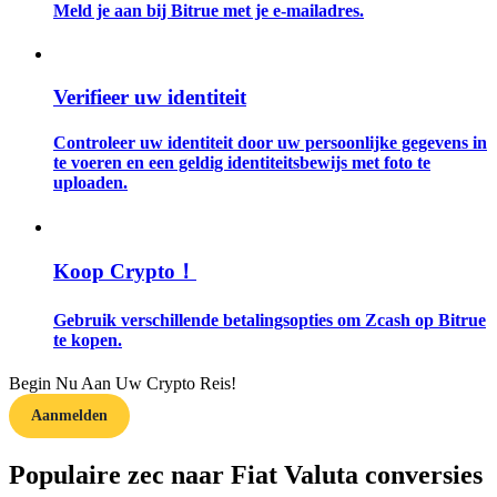
Meld je aan bij Bitrue met je e-mailadres.
Gids
Futures-startgids
Verifieer uw identiteit
Controleer uw identiteit door uw persoonlijke gegevens in
te voeren en een geldig identiteitsbewijs met foto te
uploaden.
Koop Crypto！
Handelsstrategieën
Gebruik verschillende betalingsopties om Zcash op Bitrue
te kopen.
Leer hoe u winstgevend kunt blijven
Begin Nu Aan Uw Crypto Reis!
Aanmelden
Populaire zec naar Fiat Valuta conversies