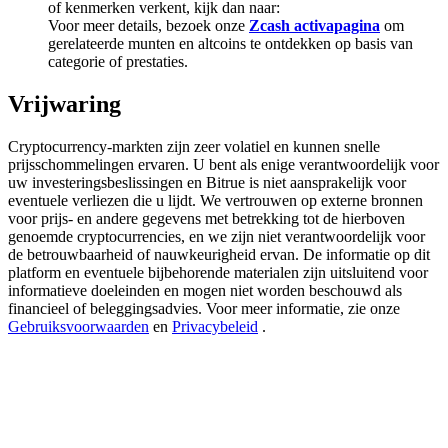
of kenmerken verkent, kijk dan naar:
Deposit & Trade BTC to Share 25000 USDT prize pool!
Voor meer details, bezoek onze
Zcash activapagina
om
gerelateerde munten en altcoins te ontdekken op basis van
categorie of prestaties.
Deposit CASHCAT & Win
Vrijwaring
Share 500000 CASHCAT prize pool
Cryptocurrency-markten zijn zeer volatiel en kunnen snelle
prijsschommelingen ervaren. U bent als enige verantwoordelijk voor
uw investeringsbeslissingen en Bitrue is niet aansprakelijk voor
eventuele verliezen die u lijdt. We vertrouwen op externe bronnen
Exclusive for BitMart Users
voor prijs- en andere gegevens met betrekking tot de hierboven
genoemde cryptocurrencies, en we zijn niet verantwoordelijk voor
Register & Trade to Win 500,000 USDT
de betrouwbaarheid of nauwkeurigheid ervan. De informatie op dit
platform en eventuele bijbehorende materialen zijn uitsluitend voor
informatieve doeleinden en mogen niet worden beschouwd als
financieel of beleggingsadvies. Voor meer informatie, zie onze
Gebruiksvoorwaarden
en
Privacybeleid
.
Precious Metals Trading Carnival
Trade Gold & Silver · 33,333 USDT Bonus