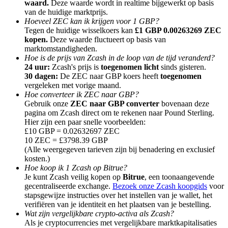
waard.
Deze waarde wordt in realtime bijgewerkt op basis
van de huidige marktprijs.
Hoeveel ZEC kan ik krijgen voor 1 GBP?
Tegen de huidige wisselkoers kan
£1 GBP 0.00263269 ZEC
kopen.
Deze waarde fluctueert op basis van
marktomstandigheden.
Hoe is de prijs van Zcash in de loop van de tijd veranderd?
Doorverwijzing
24 uur:
Zcash's prijs is
toegenomen licht
sinds gisteren.
Nodig een vriend uit om contante beloningen te ontvangen
30 dagen:
De ZEC naar GBP koers heeft
toegenomen
vergeleken met vorige maand.
BTC Welcome Rewards
Hoe converteer ik ZEC naar GBP?
Gebruik onze
ZEC naar GBP converter
bovenaan deze
pagina om Zcash direct om te rekenen naar Pound Sterling.
Hier zijn een paar snelle voorbeelden:
£10 GBP = 0.02632697 ZEC
10 ZEC = £3798.39 GBP
(Alle weergegeven tarieven zijn bij benadering en exclusief
kosten.)
Hoe koop ik 1 Zcash op Bitrue?
Je kunt Zcash veilig kopen op
Bitrue
, een toonaangevende
gecentraliseerde exchange.
Bezoek onze Zcash koopgids
voor
stapsgewijze instructies over het instellen van je wallet, het
verifiëren van je identiteit en het plaatsen van je bestelling.
Wat zijn vergelijkbare crypto-activa als Zcash?
BTC Welcome Rewards
Als je cryptocurrencies met vergelijkbare marktkapitalisaties