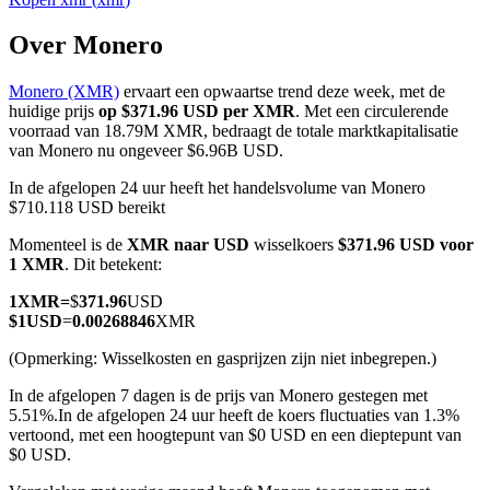
Over Monero
Monero (XMR)
ervaart een opwaartse trend deze week, met de
COIN-M-futures
huidige prijs
op $371.96 USD per XMR
. Met een circulerende
voorraad van 18.79M XMR, bedraagt de totale marktkapitalisatie
Cryptocurrency-futures
van Monero nu ongeveer $6.96B USD.
In de afgelopen 24 uur heeft het handelsvolume van Monero
$710.118 USD bereikt
TradFi
Momenteel is de
XMR naar USD
wisselkoers
$371.96 USD voor
Derivaten voor aandelen, forex, edelmetalen en grondstoffen
1 XMR
. Dit betekent:
1
XMR
=
$
371.96
USD
$
1
USD
=
0.00268846
XMR
(Opmerking: Wisselkosten en gasprijzen zijn niet inbegrepen.)
In de afgelopen 7 dagen is de prijs van Monero gestegen met
5.51%.
In de afgelopen 24 uur heeft de koers fluctuaties van 1.3%
vertoond, met een hoogtepunt van $0 USD en een dieptepunt van
$0 USD.
USDC-futures