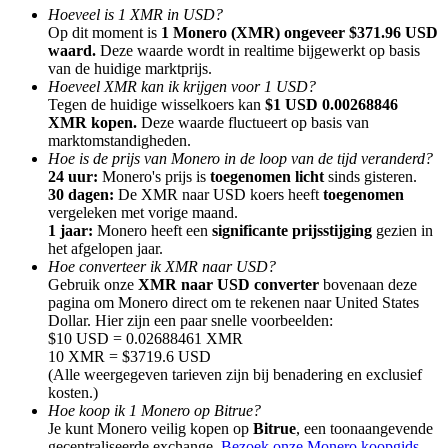
Hoeveel is 1 XMR in USD?
Op dit moment is
1 Monero (XMR) ongeveer $371.96 USD
waard.
Deze waarde wordt in realtime bijgewerkt op basis
van de huidige marktprijs.
Hoeveel XMR kan ik krijgen voor 1 USD?
Tegen de huidige wisselkoers kan
$1 USD 0.00268846
Doorverwijzing
XMR kopen.
Deze waarde fluctueert op basis van
marktomstandigheden.
Nodig een vriend uit om contante beloningen te ontvangen
Hoe is de prijs van Monero in de loop van de tijd veranderd?
24 uur:
Monero's prijs is
toegenomen licht
sinds gisteren.
BTC Welcome Rewards
30 dagen:
De XMR naar USD koers heeft
toegenomen
vergeleken met vorige maand.
1 jaar:
Monero heeft een
significante prijsstijging
gezien in
het afgelopen jaar.
Hoe converteer ik XMR naar USD?
Gebruik onze
XMR naar USD converter
bovenaan deze
pagina om Monero direct om te rekenen naar United States
Dollar. Hier zijn een paar snelle voorbeelden:
$10 USD = 0.02688461 XMR
10 XMR = $3719.6 USD
(Alle weergegeven tarieven zijn bij benadering en exclusief
kosten.)
Hoe koop ik 1 Monero op Bitrue?
BTC Welcome Rewards
Je kunt Monero veilig kopen op
Bitrue
, een toonaangevende
gecentraliseerde exchange.
Bezoek onze Monero koopgids