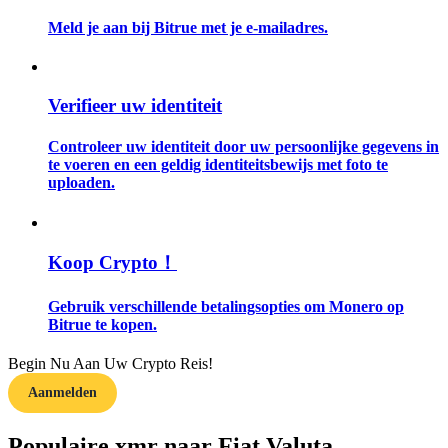
Meld je aan bij Bitrue met je e-mailadres.
Gids
Futures-startgids
Verifieer uw identiteit
Controleer uw identiteit door uw persoonlijke gegevens in
te voeren en een geldig identiteitsbewijs met foto te
uploaden.
Koop Crypto！
Handelsstrategieën
Gebruik verschillende betalingsopties om Monero op
Leer hoe u winstgevend kunt blijven
Bitrue te kopen.
Begin Nu Aan Uw Crypto Reis!
Aanmelden
Populaire xmr naar Fiat Valuta