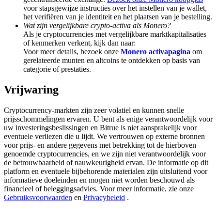
Deposit & Trade BTC to Share 25000 USDT prize pool!
voor stapsgewijze instructies over het instellen van je wallet,
het verifiëren van je identiteit en het plaatsen van je bestelling.
Wat zijn vergelijkbare crypto-activa als Monero?
Als je cryptocurrencies met vergelijkbare marktkapitalisaties
of kenmerken verkent, kijk dan naar:
Deposit CASHCAT & Win
Voor meer details, bezoek onze
Monero activapagina
om
gerelateerde munten en altcoins te ontdekken op basis van
Share 500000 CASHCAT prize pool
categorie of prestaties.
Vrijwaring
Exclusive for BitMart Users
Cryptocurrency-markten zijn zeer volatiel en kunnen snelle
prijsschommelingen ervaren. U bent als enige verantwoordelijk voor
Register & Trade to Win 500,000 USDT
uw investeringsbeslissingen en Bitrue is niet aansprakelijk voor
eventuele verliezen die u lijdt. We vertrouwen op externe bronnen
voor prijs- en andere gegevens met betrekking tot de hierboven
genoemde cryptocurrencies, en we zijn niet verantwoordelijk voor
Precious Metals Trading Carnival
de betrouwbaarheid of nauwkeurigheid ervan. De informatie op dit
platform en eventuele bijbehorende materialen zijn uitsluitend voor
Trade Gold & Silver · 33,333 USDT Bonus
informatieve doeleinden en mogen niet worden beschouwd als
financieel of beleggingsadvies. Voor meer informatie, zie onze
Gebruiksvoorwaarden
en
Privacybeleid
.