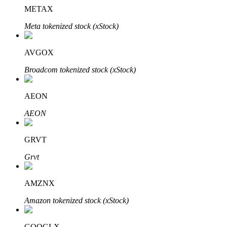
METAX
Meta tokenized stock (xStock)
Auto Invest
AVGOX
Grijp langetermijnwinst en flexibele belangen
Broadcom tokenized stock (xStock)
AEON
AEON
GRVT
Grvt
Leer staken
AMZNX
Meer informatie over het verdienen van passief inkomen
Amazon tokenized stock (xStock)
Bitrue
AI
GOOGLX