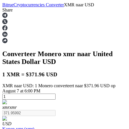
Bitrue
Cryptocurrencies Converter
XMR
naar
USD
Share
Termijncontracten
Converteer Monero
xmr
naar United
States Dollar
USD
1 XMR = $371.96 USD
XMR naar USD: 1 Monero converteert naar $371.96 USD op
USDT-futures
August 7 at 6:00 PM
Futures met USDT als onderpand
xmr
xmr
USD
Kopen
xmr
(
xmr
)