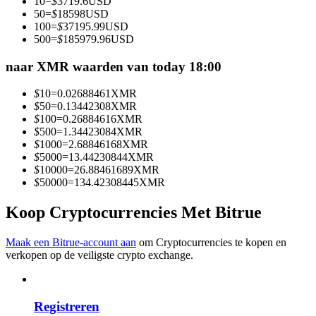
10
=
$
3719.6
USD
Word een Copy Trader
50
=
$
18598
USD
100
=
$
37195.99
USD
Geniet van winstdeling en copy trading commissies
500
=
$
185979.96
USD
naar XMR waarden van today 18:00
$
10
=
0.02688461
XMR
$
50
=
0.13442308
XMR
$
100
=
0.26884616
XMR
$
500
=
1.34423084
XMR
$
1000
=
2.68846168
XMR
$
5000
=
13.44230844
XMR
$
10000
=
26.88461689
XMR
Informatie
$
50000
=
134.42308445
XMR
Big data-analyse inclusief handelsinformatie, enz.
Koop Cryptocurrencies Met Bitrue
Maak een Bitrue-account aan
om Cryptocurrencies te kopen en
verkopen op de veiligste crypto exchange.
Registreren