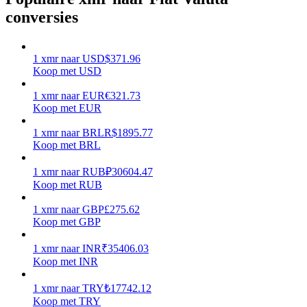
conversies
Verdienen
1
xmr
naar
USD
$
371.96
Koop met USD
1
xmr
naar
EUR
€
321.73
Koop met EUR
1
xmr
naar
BRL
R$
1895.77
Koop met BRL
Macht varkentje
1
xmr
naar
RUB
₽
30604.47
Koop met RUB
Verdien dagelijks competitieve beloningen
1
xmr
naar
GBP
£
275.62
Koop met GBP
1
xmr
naar
INR
₹
35406.03
Koop met INR
1
xmr
naar
TRY
₺
17742.12
Koop met TRY