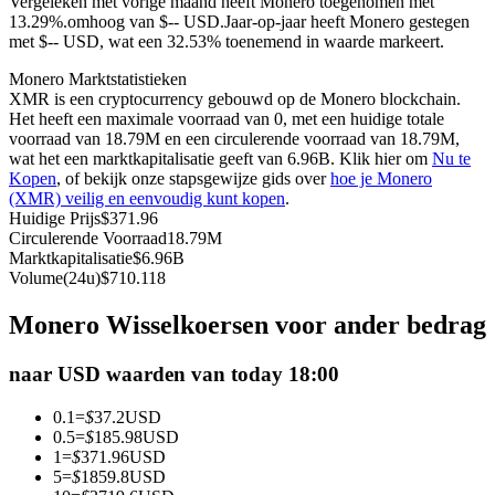
Vergeleken met vorige maand heeft Monero toegenomen met
13.29%.omhoog van $-- USD.
Jaar-op-jaar heeft Monero gestegen
Futures met USDC als onderpand
met $-- USD, wat een 32.53% toenemend in waarde markeert.
Monero Marktstatistieken
XMR is een cryptocurrency gebouwd op de Monero blockchain.
Het heeft een maximale voorraad van 0, met een huidige totale
voorraad van 18.79M en een circulerende voorraad van 18.79M,
wat het een marktkapitalisatie geeft van 6.96B. Klik hier om
Nu te
Kopen
, of bekijk onze stapsgewijze gids over
hoe je Monero
(XMR) veilig en eenvoudig kunt kopen
.
Huidige Prijs
$
371.96
Circulerende Voorraad
18.79M
Kopiëren Handel
Marktkapitalisatie
$
6.96B
Volume(24u)
$
710.118
Sluit je aan bij top traders
Monero Wisselkoersen voor ander bedrag
naar USD waarden van today 18:00
0.1
=
$
37.2
USD
0.5
=
$
185.98
USD
1
=
$
371.96
USD
5
=
$
1859.8
USD