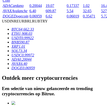
Coin
ADA
Cardano
0.20044
19.07
0.17337
1.02
16.
AVAX
Avalanche
6.40
609.87
5.54
32.65
527
BTR-vergrendelingen
DOGE
Dogecoin
0.06959
6.62
0.06019
0.35471
5.7
USD
INR
EUR
BRL
RUB
TRY
Exclusieve beleggingen voor BTR-houders
BTC
64,662.33
ETH
1,908.03
USDT
0.99922
BNB
590.87
XRP
1.01
SOL
73.34
USDC
0.99972
ADA
0.20044
AVAX
6.40
DOGE
0.06959
Leningen
Ontdek meer cryptocurrencies
Door crypto ondersteunde leenservice
Een selectie van nieuw gelanceerde en trending
cryptocurrencies op
Bitrue
.