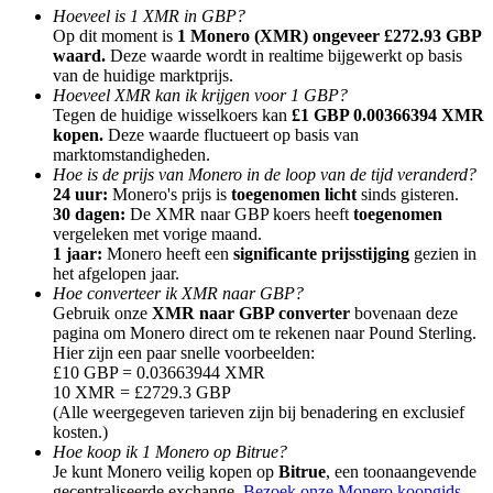
Hoeveel is 1 XMR in GBP?
Op dit moment is
1 Monero (XMR) ongeveer £272.93 GBP
waard.
Deze waarde wordt in realtime bijgewerkt op basis
van de huidige marktprijs.
Hoeveel XMR kan ik krijgen voor 1 GBP?
Tegen de huidige wisselkoers kan
£1 GBP 0.00366394 XMR
Doorverwijzing
kopen.
Deze waarde fluctueert op basis van
marktomstandigheden.
Nodig een vriend uit om contante beloningen te ontvangen
Hoe is de prijs van Monero in de loop van de tijd veranderd?
24 uur:
Monero's prijs is
toegenomen licht
sinds gisteren.
Deposit CASHCAT & Win
30 dagen:
De XMR naar GBP koers heeft
toegenomen
vergeleken met vorige maand.
1 jaar:
Monero heeft een
significante prijsstijging
gezien in
het afgelopen jaar.
Hoe converteer ik XMR naar GBP?
Gebruik onze
XMR naar GBP converter
bovenaan deze
pagina om Monero direct om te rekenen naar Pound Sterling.
Hier zijn een paar snelle voorbeelden:
£10 GBP = 0.03663944 XMR
10 XMR = £2729.3 GBP
(Alle weergegeven tarieven zijn bij benadering en exclusief
kosten.)
Hoe koop ik 1 Monero op Bitrue?
Deposit CASHCAT & Win
Je kunt Monero veilig kopen op
Bitrue
, een toonaangevende
gecentraliseerde exchange.
Bezoek onze Monero koopgids