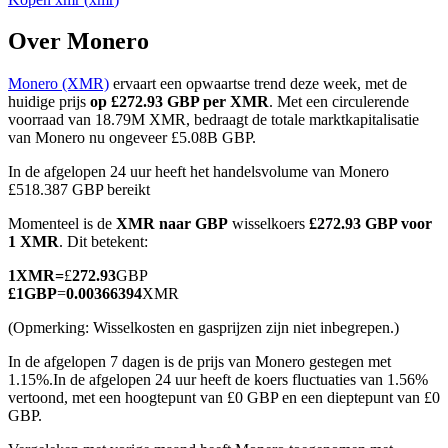
Over Monero
Monero (XMR)
ervaart een opwaartse trend deze week, met de
COIN-M-futures
huidige prijs
op £272.93 GBP per XMR
. Met een circulerende
voorraad van 18.79M XMR, bedraagt de totale marktkapitalisatie
Cryptocurrency-futures
van Monero nu ongeveer £5.08B GBP.
In de afgelopen 24 uur heeft het handelsvolume van Monero
£518.387 GBP bereikt
TradFi
Momenteel is de
XMR naar GBP
wisselkoers
£272.93 GBP voor
Derivaten voor aandelen, forex, edelmetalen en grondstoffen
1 XMR
. Dit betekent:
1
XMR
=
£
272.93
GBP
£
1
GBP
=
0.00366394
XMR
(Opmerking: Wisselkosten en gasprijzen zijn niet inbegrepen.)
In de afgelopen 7 dagen is de prijs van Monero gestegen met
1.15%.
In de afgelopen 24 uur heeft de koers fluctuaties van 1.56%
vertoond, met een hoogtepunt van £0 GBP en een dieptepunt van £0
GBP.
USDC-futures