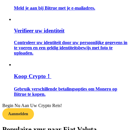
Meld je aan bij Bitrue met je e-mailadres.
Gids
Futures-startgids
Verifieer uw identiteit
Controleer uw identiteit door uw persoonlijke gegevens in
te voeren en een geldig identiteitsbewijs met foto te
uploaden.
Koop Crypto！
Handelsstrategieën
Gebruik verschillende betalingsopties om Monero op
Leer hoe u winstgevend kunt blijven
Bitrue te kopen.
Begin Nu Aan Uw Crypto Reis!
Aanmelden
Populaire xmr naar Fiat Valuta