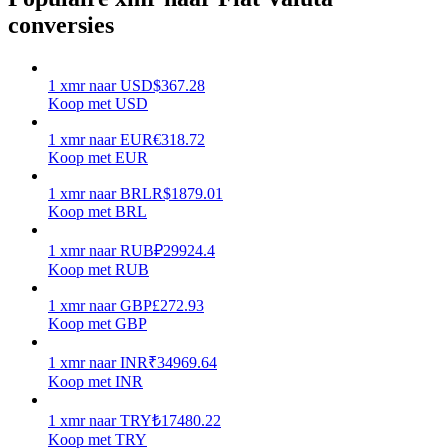
conversies
Verdienen
1
xmr
naar
USD
$
367.28
Koop met USD
1
xmr
naar
EUR
€
318.72
Koop met EUR
1
xmr
naar
BRL
R$
1879.01
Koop met BRL
Macht varkentje
1
xmr
naar
RUB
₽
29924.4
Koop met RUB
Verdien dagelijks competitieve beloningen
1
xmr
naar
GBP
£
272.93
Koop met GBP
1
xmr
naar
INR
₹
34969.64
Koop met INR
1
xmr
naar
TRY
₺
17480.22
Koop met TRY