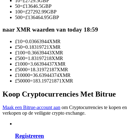
10
=
£
2729.3
GBP
Word een Copy Trader
50
=
£
13646.5
GBP
100
=
£
27292.99
GBP
Geniet van winstdeling en copy trading commissies
500
=
£
136464.95
GBP
naar XMR waarden van today 18:59
£
10
=
0.03663944
XMR
£
50
=
0.18319721
XMR
£
100
=
0.36639443
XMR
£
500
=
1.83197218
XMR
£
1000
=
3.66394437
XMR
£
5000
=
18.31972187
XMR
£
10000
=
36.63944374
XMR
Informatie
£
50000
=
183.19721871
XMR
Big data-analyse inclusief handelsinformatie, enz.
Koop Cryptocurrencies Met Bitrue
Maak een Bitrue-account aan
om Cryptocurrencies te kopen en
verkopen op de veiligste crypto exchange.
Registreren