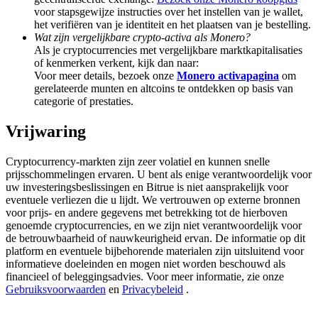
Share 500000 CASHCAT prize pool
voor stapsgewijze instructies over het instellen van je wallet,
het verifiëren van je identiteit en het plaatsen van je bestelling.
Wat zijn vergelijkbare crypto-activa als Monero?
Als je cryptocurrencies met vergelijkbare marktkapitalisaties
of kenmerken verkent, kijk dan naar:
Exclusive for BitMart Users
Voor meer details, bezoek onze
Monero activapagina
om
gerelateerde munten en altcoins te ontdekken op basis van
Register & Trade to Win 500,000 USDT
categorie of prestaties.
Vrijwaring
Precious Metals Trading Carnival
Cryptocurrency-markten zijn zeer volatiel en kunnen snelle
prijsschommelingen ervaren. U bent als enige verantwoordelijk voor
Trade Gold & Silver · 33,333 USDT Bonus
uw investeringsbeslissingen en Bitrue is niet aansprakelijk voor
eventuele verliezen die u lijdt. We vertrouwen op externe bronnen
voor prijs- en andere gegevens met betrekking tot de hierboven
genoemde cryptocurrencies, en we zijn niet verantwoordelijk voor
USDT New User Exclusive 10% APR
de betrouwbaarheid of nauwkeurigheid ervan. De informatie op dit
platform en eventuele bijbehorende materialen zijn uitsluitend voor
USDT Flexible Staking | Daily Rewards
informatieve doeleinden en mogen niet worden beschouwd als
financieel of beleggingsadvies. Voor meer informatie, zie onze
Gebruiksvoorwaarden
en
Privacybeleid
.