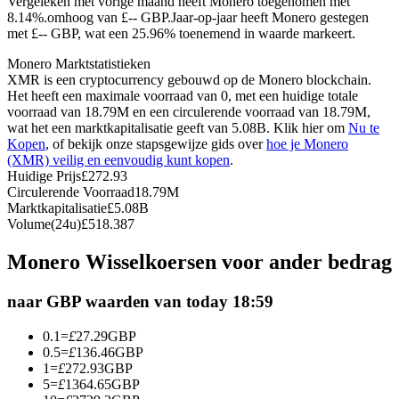
Vergeleken met vorige maand heeft Monero toegenomen met
8.14%.omhoog van £-- GBP.
Jaar-op-jaar heeft Monero gestegen
Futures met USDC als onderpand
met £-- GBP, wat een 25.96% toenemend in waarde markeert.
Monero Marktstatistieken
XMR is een cryptocurrency gebouwd op de Monero blockchain.
Het heeft een maximale voorraad van 0, met een huidige totale
voorraad van 18.79M en een circulerende voorraad van 18.79M,
wat het een marktkapitalisatie geeft van 5.08B. Klik hier om
Nu te
Kopen
, of bekijk onze stapsgewijze gids over
hoe je Monero
(XMR) veilig en eenvoudig kunt kopen
.
Huidige Prijs
£
272.93
Circulerende Voorraad
18.79M
Kopiëren Handel
Marktkapitalisatie
£
5.08B
Volume(24u)
£
518.387
Sluit je aan bij top traders
Monero Wisselkoersen voor ander bedrag
naar GBP waarden van today 18:59
0.1
=
£
27.29
GBP
0.5
=
£
136.46
GBP
1
=
£
272.93
GBP
5
=
£
1364.65
GBP