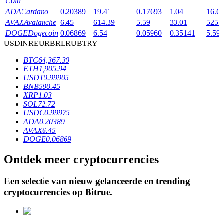
Coin
ADA
Cardano
0.20389
19.41
0.17693
1.04
16.
AVAX
Avalanche
6.45
614.39
5.59
33.01
525
BTR-vergrendelingen
DOGE
Dogecoin
0.06869
6.54
0.05960
0.35141
5.5
USD
INR
EUR
BRL
RUB
TRY
Exclusieve beleggingen voor BTR-houders
BTC
64,367.30
ETH
1,905.94
USDT
0.99905
BNB
590.45
XRP
1.03
SOL
72.72
USDC
0.99975
ADA
0.20389
AVAX
6.45
DOGE
0.06869
Leningen
Ontdek meer cryptocurrencies
Door crypto ondersteunde leenservice
Een selectie van nieuw gelanceerde en trending
cryptocurrencies op
Bitrue
.