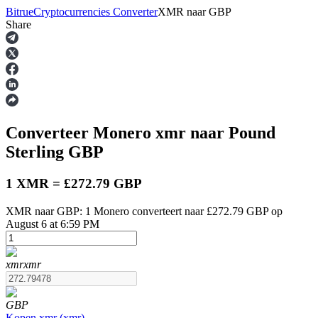
Bitrue
Cryptocurrencies Converter
XMR
naar
GBP
Share
Termijncontracten
Converteer Monero
xmr
naar Pound
Sterling
GBP
1 XMR = £272.79 GBP
XMR naar GBP: 1 Monero converteert naar £272.79 GBP op
USDT-futures
August 6 at 6:59 PM
Futures met USDT als onderpand
xmr
xmr
GBP
Kopen
xmr
(
xmr
)