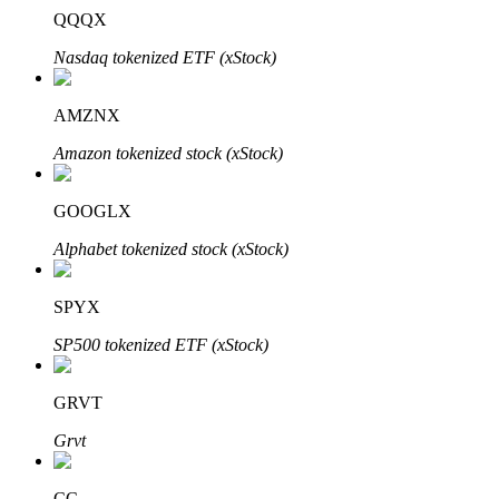
QQQX
Nasdaq tokenized ETF (xStock)
Auto Invest
AMZNX
Grijp langetermijnwinst en flexibele belangen
Amazon tokenized stock (xStock)
GOOGLX
Alphabet tokenized stock (xStock)
SPYX
SP500 tokenized ETF (xStock)
Leer staken
GRVT
Meer informatie over het verdienen van passief inkomen
Grvt
Bitrue
AI
CC