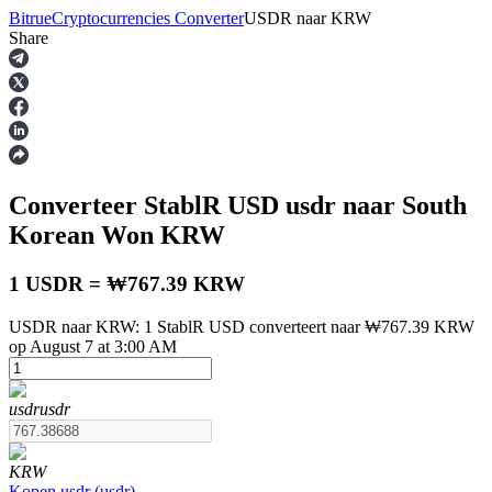
Bitrue
Cryptocurrencies Converter
USDR
naar
KRW
Share
Termijncontracten
Converteer StablR USD
usdr
naar South
Korean Won
KRW
1 USDR = ₩767.39 KRW
USDR naar KRW: 1 StablR USD converteert naar ₩767.39 KRW
USDT-futures
op August 7 at 3:00 AM
Futures met USDT als onderpand
usdr
usdr
KRW
Kopen
usdr
(
usdr
)