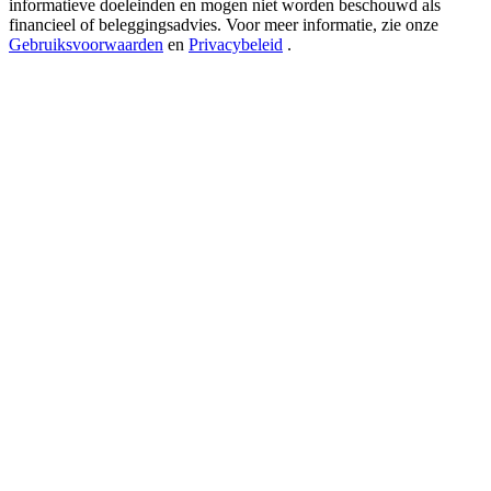
informatieve doeleinden en mogen niet worden beschouwd als
New Listing Futures Fest
financieel of beleggingsadvies. Voor meer informatie, zie onze
Trade New Futures, Win 200,000 USDT
Gebruiksvoorwaarden
en
Privacybeleid
.
Crypto World Cup 2026: Grand Finale
77,777+3k Rewards
Meer evenementen
Win prijzen en exclusieve beloningen
Log in
Aanmelden