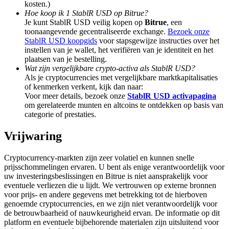
kosten.)
Share 500000 CASHCAT prize pool
Hoe koop ik 1 StablR USD op Bitrue?
Je kunt StablR USD veilig kopen op
Bitrue
, een
toonaangevende gecentraliseerde exchange.
Bezoek onze
StablR USD koopgids
voor stapsgewijze instructies over het
Exclusive for BitMart Users
instellen van je wallet, het verifiëren van je identiteit en het
plaatsen van je bestelling.
Register & Trade to Win 500,000 USDT
Wat zijn vergelijkbare crypto-activa als StablR USD?
Als je cryptocurrencies met vergelijkbare marktkapitalisaties
of kenmerken verkent, kijk dan naar:
Voor meer details, bezoek onze
StablR USD activapagina
om gerelateerde munten en altcoins te ontdekken op basis van
Precious Metals Trading Carnival
categorie of prestaties.
Trade Gold & Silver · 33,333 USDT Bonus
Vrijwaring
Cryptocurrency-markten zijn zeer volatiel en kunnen snelle
prijsschommelingen ervaren. U bent als enige verantwoordelijk voor
USDT New User Exclusive 10% APR
uw investeringsbeslissingen en Bitrue is niet aansprakelijk voor
eventuele verliezen die u lijdt. We vertrouwen op externe bronnen
USDT Flexible Staking | Daily Rewards
voor prijs- en andere gegevens met betrekking tot de hierboven
genoemde cryptocurrencies, en we zijn niet verantwoordelijk voor
de betrouwbaarheid of nauwkeurigheid ervan. De informatie op dit
platform en eventuele bijbehorende materialen zijn uitsluitend voor