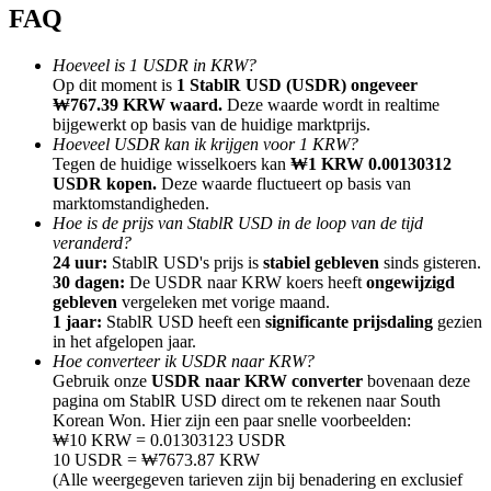
FAQ
Hoeveel is 1 USDR in KRW?
Op dit moment is
1 StablR USD (USDR) ongeveer
₩767.39 KRW waard.
Deze waarde wordt in realtime
bijgewerkt op basis van de huidige marktprijs.
Doorverwijzing
Hoeveel USDR kan ik krijgen voor 1 KRW?
Nodig een vriend uit om contante beloningen te ontvangen
Tegen de huidige wisselkoers kan
₩1 KRW 0.00130312
USDR kopen.
Deze waarde fluctueert op basis van
Deposit CASHCAT & Win
marktomstandigheden.
Hoe is de prijs van StablR USD in de loop van de tijd
veranderd?
24 uur:
StablR USD's prijs is
stabiel gebleven
sinds gisteren.
30 dagen:
De USDR naar KRW koers heeft
ongewijzigd
gebleven
vergeleken met vorige maand.
1 jaar:
StablR USD heeft een
significante prijsdaling
gezien
in het afgelopen jaar.
Hoe converteer ik USDR naar KRW?
Gebruik onze
USDR naar KRW converter
bovenaan deze
pagina om StablR USD direct om te rekenen naar South
Korean Won. Hier zijn een paar snelle voorbeelden:
₩10 KRW = 0.01303123 USDR
10 USDR = ₩7673.87 KRW
Deposit CASHCAT & Win
(Alle weergegeven tarieven zijn bij benadering en exclusief