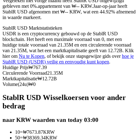
Vergeleken met vorige maand heeft StablR USD ongewijzigd
gebleven met 0%.appartement van ₩-- KRW.
Jaar-op-jaar heeft
Futures met USDC als onderpand
StablR USD afgenomen met ₩-- KRW, wat een 44.92% afnemend
in waarde markeert.
StablR USD Marktstatistieken
USDR is een cryptocurrency gebouwd op de StablR USD
blockchain. Het heeft een maximale voorraad van 0, met een
huidige totale voorraad van 21.35M en een circulerende voorraad
van 21.35M, wat het een marktkapitalisatie geeft van 12.72B. Klik
hier om
Nu te Kopen
, of bekijk onze stapsgewijze gids over
hoe je
StablR USD (USDR) veilig en eenvoudig kunt kopen
.
Huidige Prijs
₩
767.39
Kopiëren Handel
Circulerende Voorraad
21.35M
Marktkapitalisatie
₩
12.72B
Sluit je aan bij top traders
Volume(24u)
₩
0
StablR USD Wisselkoersen voor ander
bedrag
naar KRW waarden van today 03:00
10
=
₩
7673.87
KRW
50
=
₩
38369.34
KRW