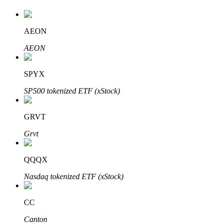
AEON
Auto Invest
AEON
Grijp langetermijnwinst en flexibele belangen
SPYX
SP500 tokenized ETF (xStock)
GRVT
Grvt
QQQX
Leer staken
Nasdaq tokenized ETF (xStock)
Meer informatie over het verdienen van passief inkomen
Bitrue
AI
CC
Canton