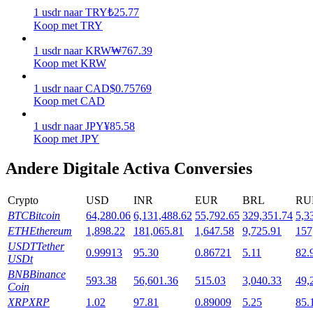
1
usdr
naar
TRY
₺
25.77
Uitzetten
Koop met TRY
Hoog rendement en directe toegang
1
usdr
naar
KRW
₩
767.39
Koop met KRW
1
usdr
naar
CAD
$
0.75769
Koop met CAD
1
usdr
naar
JPY
¥
85.58
Koop met JPY
Andere Digitale Activa Conversies
Launchpool
Crypto
USD
INR
EUR
BRL
RU
Flexibel staken om populaire tokens te verdienen.
BTC
Bitcoin
64,280.06
6,131,488.62
55,792.65
329,351.74
5,3
ETH
Ethereum
1,898.22
181,065.81
1,647.58
9,725.91
157
USDT
Tether
0.99913
95.30
0.86721
5.11
82.
USDt
BNB
Binance
593.38
56,601.36
515.03
3,040.33
49,
Coin
XRP
XRP
1.02
97.81
0.89009
5.25
85.