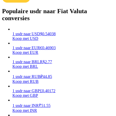
Verdienen
Populaire usdr naar Fiat Valuta
conversies
1
usdr
naar
USD
$
0.54038
Koop met USD
1
usdr
naar
EUR
€
0.46903
Koop met EUR
1
usdr
naar
BRL
R$
2.77
Macht varkentje
Koop met BRL
Verdien dagelijks competitieve beloningen
1
usdr
naar
RUB
₽
44.85
Koop met RUB
1
usdr
naar
GBP
£
0.40172
Koop met GBP
1
usdr
naar
INR
₹
51.55
Koop met INR