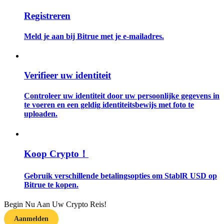
Registreren
Gids
Meld je aan bij Bitrue met je e-mailadres.
Futures-startgids
Verifieer uw identiteit
Controleer uw identiteit door uw persoonlijke gegevens in
te voeren en een geldig identiteitsbewijs met foto te
uploaden.
Handelsstrategieën
Koop Crypto！
Leer hoe u winstgevend kunt blijven
Gebruik verschillende betalingsopties om StablR USD op
Bitrue te kopen.
Begin Nu Aan Uw Crypto Reis!
Aanmelden