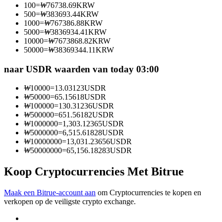
100
=
₩
76738.69
KRW
Word een Copy Trader
500
=
₩
383693.44
KRW
1000
=
₩
767386.88
KRW
Geniet van winstdeling en copy trading commissies
5000
=
₩
3836934.41
KRW
10000
=
₩
7673868.82
KRW
50000
=
₩
38369344.11
KRW
naar USDR waarden van today 03:00
₩
10000
=
13.03123
USDR
₩
50000
=
65.15618
USDR
₩
100000
=
130.31236
USDR
₩
500000
=
651.56182
USDR
₩
1000000
=
1,303.12365
USDR
Informatie
₩
5000000
=
6,515.61828
USDR
₩
10000000
=
13,031.23656
USDR
Big data-analyse inclusief handelsinformatie, enz.
₩
50000000
=
65,156.18283
USDR
Koop Cryptocurrencies Met Bitrue
Maak een Bitrue-account aan
om Cryptocurrencies te kopen en
verkopen op de veiligste crypto exchange.