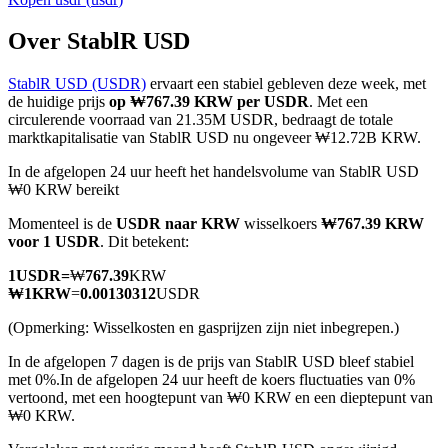
Over StablR USD
StablR USD (USDR)
ervaart een stabiel gebleven deze week, met
COIN-M-futures
de huidige prijs
op ₩767.39 KRW per USDR
. Met een
circulerende voorraad van 21.35M USDR, bedraagt de totale
Cryptocurrency-futures
marktkapitalisatie van StablR USD nu ongeveer ₩12.72B KRW.
In de afgelopen 24 uur heeft het handelsvolume van StablR USD
₩0 KRW bereikt
TradFi
Momenteel is de
USDR naar KRW
wisselkoers
₩767.39 KRW
Derivaten voor aandelen, forex, edelmetalen en grondstoffen
voor 1 USDR
. Dit betekent:
1
USDR
=
₩
767.39
KRW
₩
1
KRW
=
0.00130312
USDR
(Opmerking: Wisselkosten en gasprijzen zijn niet inbegrepen.)
In de afgelopen 7 dagen is de prijs van StablR USD bleef stabiel
met 0%.
In de afgelopen 24 uur heeft de koers fluctuaties van 0%
vertoond, met een hoogtepunt van ₩0 KRW en een dieptepunt van
₩0 KRW.
USDC-futures