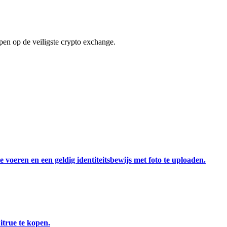
en op de veiligste crypto exchange.
 voeren en een geldig identiteitsbewijs met foto te uploaden.
itrue te kopen.