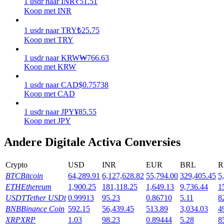
1
usdr
naar
INR
₹
51.51
Koop met INR
Verdienen
1
usdr
naar
TRY
₺
25.75
Koop met TRY
1
usdr
naar
KRW
₩
766.63
Koop met KRW
1
usdr
naar
CAD
$
0.75738
Koop met CAD
1
usdr
naar
JPY
¥
85.55
Koop met JPY
Macht varkentje
Andere Digitale Activa Conversies
Verdien dagelijks competitieve beloningen
Crypto
USD
INR
EUR
BRL
R
BTC
Bitcoin
64,289.91
6,127,628.82
55,794.00
329,405.45
5
ETH
Ethereum
1,900.25
181,118.25
1,649.13
9,736.44
1
USDT
Tether USDt
0.99913
95.23
0.86710
5.11
8
BNB
Binance Coin
592.15
56,439.45
513.89
3,034.03
4
XRP
XRP
1.03
98.23
0.89444
5.28
8