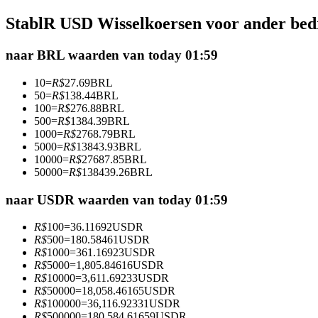
Futures met USDC als onderpand
StablR USD Wisselkoersen voor ander bed
naar BRL waarden van today 01:59
10
=
R$
27.69
BRL
50
=
R$
138.44
BRL
100
=
R$
276.88
BRL
500
=
R$
1384.39
BRL
1000
=
R$
2768.79
BRL
5000
=
R$
13843.93
BRL
10000
=
R$
27687.85
BRL
Kopiëren Handel
50000
=
R$
138439.26
BRL
Sluit je aan bij top traders
naar USDR waarden van today 01:59
R$
100
=
36.11692
USDR
R$
500
=
180.58461
USDR
R$
1000
=
361.16923
USDR
R$
5000
=
1,805.84616
USDR
R$
10000
=
3,611.69233
USDR
R$
50000
=
18,058.46165
USDR
R$
100000
=
36,116.92331
USDR
R$
500000
=
180,584.61659
USDR