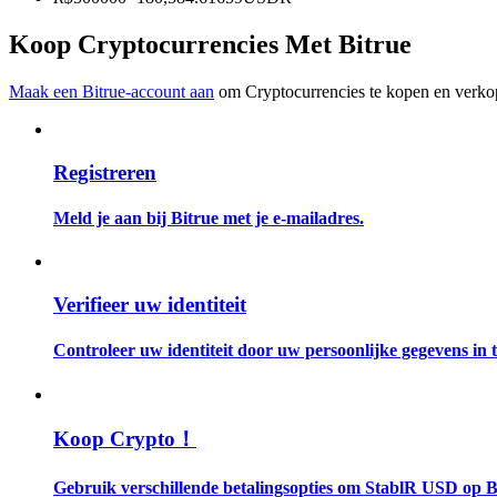
Word een Copy Trader
Koop Cryptocurrencies Met Bitrue
Geniet van winstdeling en copy trading commissies
Maak een Bitrue-account aan
om Cryptocurrencies te kopen en verkop
Registreren
Meld je aan bij Bitrue met je e-mailadres.
Informatie
Verifieer uw identiteit
Big data-analyse inclusief handelsinformatie, enz.
Controleer uw identiteit door uw persoonlijke gegevens in te
Koop Crypto！
Gebruik verschillende betalingsopties om StablR USD op B