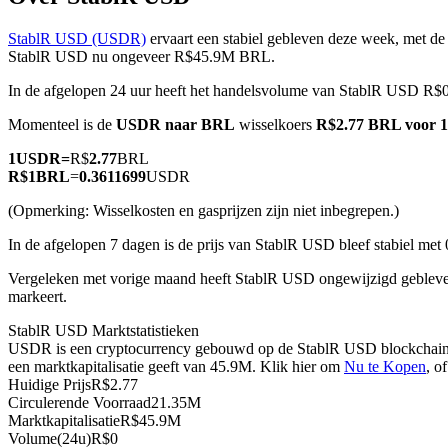
StablR USD (USDR)
ervaart een stabiel gebleven deze week, met de 
StablR USD nu ongeveer R$45.9M BRL.
In de afgelopen 24 uur heeft het handelsvolume van StablR USD R$
COIN-M-futures
Momenteel is de
USDR naar BRL
wisselkoers
R$2.77 BRL voor 
Cryptocurrency-futures
1
USDR
=
R$
2.77
BRL
R$
1
BRL
=
0.3611699
USDR
TradFi
(Opmerking: Wisselkosten en gasprijzen zijn niet inbegrepen.)
Derivaten voor aandelen, forex, edelmetalen en grondstoffen
In de afgelopen 7 dagen is de prijs van StablR USD bleef stabiel met
Vergeleken met vorige maand heeft StablR USD ongewijzigd geblev
markeert.
StablR USD Marktstatistieken
USDR is een cryptocurrency gebouwd op de StablR USD blockchain. H
een marktkapitalisatie geeft van 45.9M. Klik hier om
Nu te Kopen
, o
Huidige Prijs
R$
2.77
Circulerende Voorraad
21.35M
Marktkapitalisatie
R$
45.9M
USDC-futures
Volume(24u)
R$
0