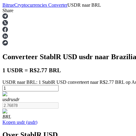
Bitrue
Cryptocurrencies Converter
USDR
naar
BRL
Share
Termijncontracten
Converteer StablR USD
usdr
naar Brazili
1 USDR = R$2.77 BRL
USDR naar BRL: 1 StablR USD converteert naar R$2.77 BRL op Au
USDT-futures
usdr
usdr
Futures met USDT als onderpand
BRL
Kopen
usdr
(
usdr
)
Over StablR USD