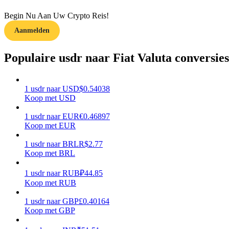
Begin Nu Aan Uw Crypto Reis!
Gids
Aanmelden
Futures-startgids
Populaire usdr naar Fiat Valuta conversies
1
usdr
naar
USD
$
0.54038
Koop met USD
1
usdr
naar
EUR
€
0.46897
Koop met EUR
1
usdr
naar
BRL
R$
2.77
Handelsstrategieën
Koop met BRL
Leer hoe u winstgevend kunt blijven
1
usdr
naar
RUB
₽
44.85
Koop met RUB
1
usdr
naar
GBP
£
0.40164
Koop met GBP