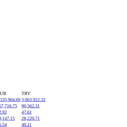
UB
TRY
,335,904.69
3,063,922.32
57,716.75
90,562.31
2.92
47.61
9,147.15
28,220.71
5.54
49.11