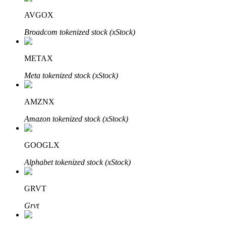
AVGOX
BTR-vergrendelingen
Broadcom tokenized stock (xStock)
Exclusieve beleggingen voor BTR-houders
METAX
Meta tokenized stock (xStock)
AMZNX
Amazon tokenized stock (xStock)
GOOGLX
Leningen
Alphabet tokenized stock (xStock)
Door crypto ondersteunde leenservice
GRVT
Grvt