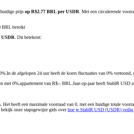
huidige prijs
op R$2.77 BRL per USDR
. Met een circulerende voor
0 BRL bereikt
1 USDR
. Dit betekent:
 0%.
In de afgelopen 24 uur heeft de koers fluctuaties van 0% vertoo
en met 0%.appartement van R$-- BRL.
Jaar-op-jaar heeft StablR USD
et heeft een maximale voorraad van 0, met een huidige totale voorr
f bekijk onze stapsgewijze gids over
hoe je StablR USD (USDR) veilig