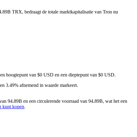
4.89B TRX, bedraagt de totale marktkapitalisatie van Tron nu
et een hoogtepunt van $0 USD en een dieptepunt van $0 USD.
een 3.49% afnemend in waarde markeert.
van 94.89B en een circulerende voorraad van 94.89B, wat het een
g kunt kopen
.