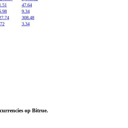
1.51
47.64
5.98
9.34
27.74
308.48
.72
3.34
ocurrencies op
Bitrue
.