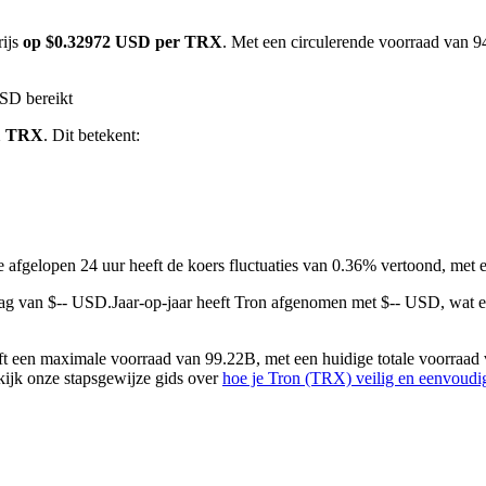
rijs
op $0.32972 USD per TRX
. Met een circulerende voorraad van 9
SD bereikt
 1 TRX
. Dit betekent:
e afgelopen 24 uur heeft de koers fluctuaties van 0.36% vertoond, m
ag van $-- USD.
Jaar-op-jaar heeft Tron afgenomen met $-- USD, wat 
 een maximale voorraad van 99.22B, met een huidige totale voorraad 
ekijk onze stapsgewijze gids over
hoe je Tron (TRX) veilig en eenvoudi