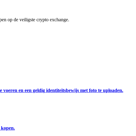
en op de veiligste crypto exchange.
 voeren en een geldig identiteitsbewijs met foto te uploaden.
e kopen.