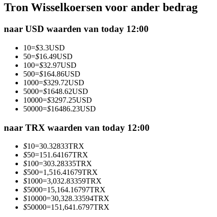
Tron Wisselkoersen voor ander bedrag
Futures met USDC als onderpand
naar USD waarden van today 12:00
10
=
$
3.3
USD
50
=
$
16.49
USD
100
=
$
32.97
USD
500
=
$
164.86
USD
1000
=
$
329.72
USD
5000
=
$
1648.62
USD
10000
=
$
3297.25
USD
50000
=
$
16486.23
USD
Kopiëren Handel
Sluit je aan bij top traders
naar TRX waarden van today 12:00
$
10
=
30.32833
TRX
$
50
=
151.64167
TRX
$
100
=
303.28335
TRX
$
500
=
1,516.41679
TRX
$
1000
=
3,032.83359
TRX
$
5000
=
15,164.16797
TRX
$
10000
=
30,328.33594
TRX
$
50000
=
151,641.6797
TRX