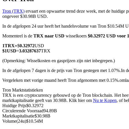
Tron (TRX)
ervaart een opwaartse trend deze week, met de huidige p
ongeveer $30.98B USD.
In de afgelopen 24 uur heeft het handelsvolume van Tron $10.54M U
COIN-M-futures
Momenteel is de
TRX naar USD
wisselkoers
$0.32972 USD voor
Cryptocurrency-futures
1
TRX
=
$
0.32972
USD
$
1
USD
=
3.03287637
TRX
TradFi
(Opmerking: Wisselkosten en gasprijzen zijn niet inbegrepen.)
Derivaten voor aandelen, forex, edelmetalen en grondstoffen
In de afgelopen 7 dagen is de prijs van Tron gestegen met 1.07%.
In d
Vergeleken met vorige maand heeft Tron afgenomen met 0.15%.omla
Tron Marktstatistieken
TRX is een cryptocurrency gebouwd op de Tron blockchain. Het heeft
marktkapitalisatie geeft van 30.98B. Klik hier om
Nu te Kopen
, of b
Huidige Prijs
$
0.32972
Circulerende Voorraad
94.89B
Marktkapitalisatie
$
30.98B
Volume(24u)
$
10.54M
USDC-futures