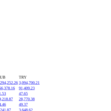
UB
TRY
,294,252.26
3,094,700.21
56,378.16
91,409.23
1.53
47.65
9,218.87
28,770.38
4.46
49.37
,241.87
3,648.62