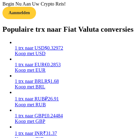
Begin Nu Aan Uw Crypto Reis!
Aanmelden
Gids
Futures-startgids
Populaire trx naar Fiat Valuta conversies
1
trx
naar
USD
$
0.32972
Koop met USD
1
trx
naar
EUR
€
0.2853
Koop met EUR
1
trx
naar
BRL
R$
1.68
Koop met BRL
Handelsstrategieën
Leer hoe u winstgevend kunt blijven
1
trx
naar
RUB
₽
26.91
Koop met RUB
1
trx
naar
GBP
£
0.24484
Koop met GBP
1
trx
naar
INR
₹
31.37