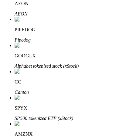
AEON
AEON
BTR-vergrendelingen
Exclusieve beleggingen voor BTR-houders
PIPEDOG
Pipedog
GOOGLX
Alphabet tokenized stock (xStock)
CC
Leningen
Canton
Door crypto ondersteunde leenservice
SPYX
SP500 tokenized ETF (xStock)
AMZNX