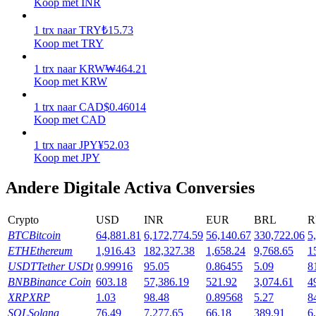
Koop met INR
Verdienen
1
trx
naar
TRY
₺
15.73
Koop met TRY
1
trx
naar
KRW
₩
464.21
Koop met KRW
1
trx
naar
CAD
$
0.46014
Koop met CAD
1
trx
naar
JPY
¥
52.03
Koop met JPY
Macht varkentje
Andere Digitale Activa Conversies
Verdien dagelijks competitieve beloningen
Crypto
USD
INR
EUR
BRL
R
BTC
Bitcoin
64,881.81
6,172,774.59
56,140.67
330,722.06
5
ETH
Ethereum
1,916.43
182,327.38
1,658.24
9,768.65
1
USDT
Tether USDt
0.99916
95.05
0.86455
5.09
8
BNB
Binance Coin
603.18
57,386.19
521.92
3,074.61
4
XRP
XRP
1.03
98.48
0.89568
5.27
8
SOL
Solana
76.49
7,277.65
66.18
389.91
6