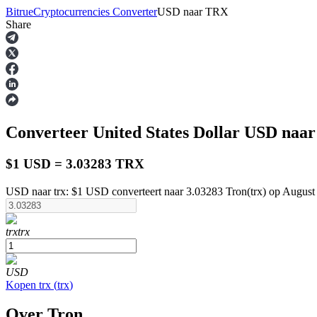
Bitrue
Cryptocurrencies Converter
USD
naar
TRX
Share
Termijncontracten
Converteer United States Dollar
USD
naar
$1 USD = 3.03283 TRX
USD naar trx: $1 USD converteert naar 3.03283 Tron(trx) op August
USDT-futures
trx
trx
Futures met USDT als onderpand
USD
Kopen
trx
(
trx
)
Over Tron