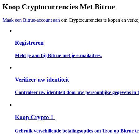
Word een Copy Trader
Koop Cryptocurrencies Met Bitrue
Geniet van winstdeling en copy trading commissies
Maak een Bitrue-account aan
om Cryptocurrencies te kopen en verkop
Registreren
Meld je aan bij Bitrue met je e-mailadres.
Informatie
Verifieer uw identiteit
Big data-analyse inclusief handelsinformatie, enz.
Controleer uw identiteit door uw persoonlijke gegevens in te
Koop Crypto！
Gebruik verschillende betalingsopties om Tron op Bitrue t