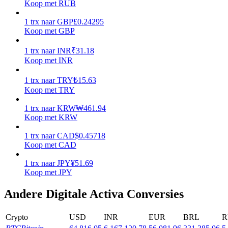
Koop met RUB
Verdienen
1
trx
naar
GBP
£
0.24295
Koop met GBP
1
trx
naar
INR
₹
31.18
Koop met INR
1
trx
naar
TRY
₺
15.63
Koop met TRY
1
trx
naar
KRW
₩
461.94
Koop met KRW
Macht varkentje
1
trx
naar
CAD
$
0.45718
Verdien dagelijks competitieve beloningen
Koop met CAD
1
trx
naar
JPY
¥
51.69
Koop met JPY
Andere Digitale Activa Conversies
Crypto
USD
INR
EUR
BRL
R