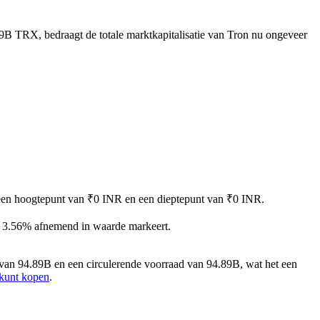
9B TRX, bedraagt de totale marktkapitalisatie van Tron nu ongeveer
t een hoogtepunt van ₹0 INR en een dieptepunt van ₹0 INR.
n 3.56% afnemend in waarde markeert.
van 94.89B en een circulerende voorraad van 94.89B, wat het een
 kunt kopen
.