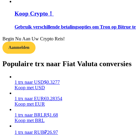
Koop Crypto！
Gids
Futures-startgids
Gebruik verschillende betalingsopties om Tron op Bitrue t
Begin Nu Aan Uw Crypto Reis!
Aanmelden
Populaire trx naar Fiat Valuta conversies
1
trx
naar
USD
$
0.3277
Handelsstrategieën
Koop met USD
Leer hoe u winstgevend kunt blijven
1
trx
naar
EUR
€
0.28354
Koop met EUR
1
trx
naar
BRL
R$
1.68
Koop met BRL
1
trx
naar
RUB
₽
26.97