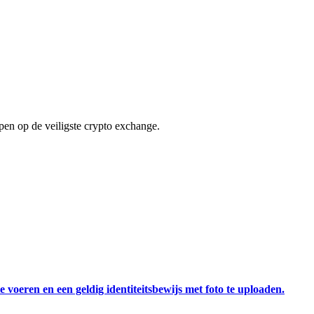
en op de veiligste crypto exchange.
 voeren en een geldig identiteitsbewijs met foto te uploaden.