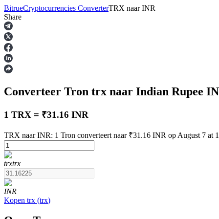
Bitrue
Cryptocurrencies Converter
TRX
naar
INR
Share
Termijncontracten
Converteer Tron
trx
naar Indian Rupee
I
1 TRX = ₹31.16 INR
TRX naar INR: 1 Tron converteert naar ₹31.16 INR op August 7 at 
USDT-futures
trx
trx
Futures met USDT als onderpand
INR
Kopen
trx
(
trx
)