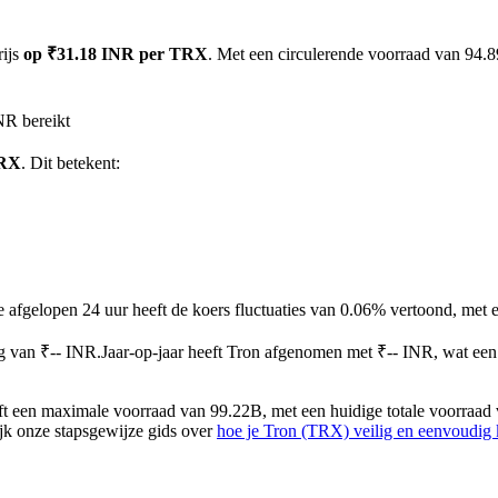
rijs
op ₹31.18 INR per TRX
. Met een circulerende voorraad van 94.8
NR bereikt
TRX
. Dit betekent:
e afgelopen 24 uur heeft de koers fluctuaties van 0.06% vertoond, me
g van ₹-- INR.
Jaar-op-jaar heeft Tron afgenomen met ₹-- INR, wat ee
 een maximale voorraad van 99.22B, met een huidige totale voorraad 
ijk onze stapsgewijze gids over
hoe je Tron (TRX) veilig en eenvoudig