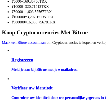
₹
5000
=
160.35756
TRX
Word een Copy Trader
₹
10000
=
320.71513
TRX
Geniet van winstdeling en copy trading commissies
₹
50000
=
1,603.57567
TRX
₹
100000
=
3,207.15135
TRX
₹
500000
=
16,035.75678
TRX
Koop Cryptocurrencies Met Bitrue
Maak een Bitrue-account aan
om Cryptocurrencies te kopen en verkop
Registreren
Informatie
Big data-analyse inclusief handelsinformatie, enz.
Meld je aan bij Bitrue met je e-mailadres.
Verifieer uw identiteit
Controleer uw identiteit door uw persoonlijke gegevens in te