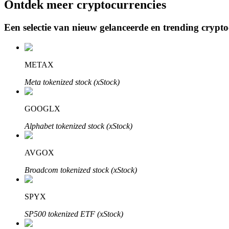
Ontdek meer cryptocurrencies
Een selectie van nieuw gelanceerde en trending crypt
BTR-vergrendelingen
Exclusieve beleggingen voor BTR-houders
METAX
Meta tokenized stock (xStock)
GOOGLX
Alphabet tokenized stock (xStock)
AVGOX
Leningen
Broadcom tokenized stock (xStock)
Door crypto ondersteunde leenservice
SPYX
SP500 tokenized ETF (xStock)