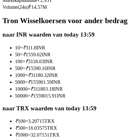
Marktkapitalisatie
₹
2.95T
Futures met USDC als onderpand
Volume(24u)
₹
14.57M
Tron Wisselkoersen voor ander bedrag
naar INR waarden van today 13:59
10
=
₹
311.8
INR
50
=
₹
1559.02
INR
100
=
₹
3118.03
INR
500
=
₹
15590.16
INR
Kopiëren Handel
1000
=
₹
31180.32
INR
Sluit je aan bij top traders
5000
=
₹
155901.59
INR
10000
=
₹
311803.18
INR
50000
=
₹
1559015.91
INR
naar TRX waarden van today 13:59
₹
100
=
3.20715
TRX
₹
500
=
16.03575
TRX
₹
1000
=
32.07151
TRX