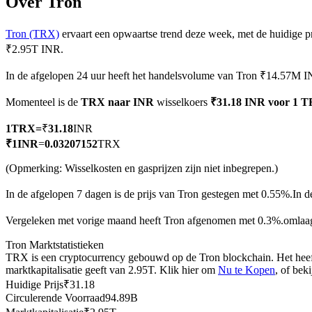
Over Tron
Tron (TRX)
ervaart een opwaartse trend deze week, met de huidige p
₹2.95T INR.
COIN-M-futures
In de afgelopen 24 uur heeft het handelsvolume van Tron ₹14.57M I
Cryptocurrency-futures
Momenteel is de
TRX naar INR
wisselkoers
₹31.18 INR voor 1 
1
TRX
=
₹
31.18
INR
TradFi
₹
1
INR
=
0.03207152
TRX
Derivaten voor aandelen, forex, edelmetalen en grondstoffen
(Opmerking: Wisselkosten en gasprijzen zijn niet inbegrepen.)
In de afgelopen 7 dagen is de prijs van Tron gestegen met 0.55%.
In d
Vergeleken met vorige maand heeft Tron afgenomen met 0.3%.omlaa
Tron Marktstatistieken
TRX is een cryptocurrency gebouwd op de Tron blockchain. Het heeft
marktkapitalisatie geeft van 2.95T. Klik hier om
Nu te Kopen
, of bek
Huidige Prijs
₹
31.18
Circulerende Voorraad
94.89B
USDC-futures