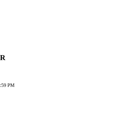
NR
1:59 PM