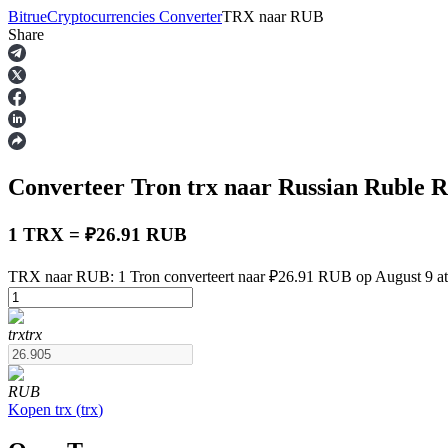
Bitrue
Cryptocurrencies Converter
TRX
naar
RUB
Share
Termijncontracten
Converteer Tron
trx
naar Russian Ruble
R
1 TRX = ₽26.91 RUB
TRX naar RUB: 1 Tron converteert naar ₽26.91 RUB op August 9 a
USDT-futures
trx
trx
Futures met USDT als onderpand
RUB
Kopen
trx
(
trx
)