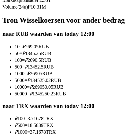
Marktkapitalisatie
₽
2.53T
Futures met USDC als onderpand
Volume(24u)
₽
10.31M
Tron Wisselkoersen voor ander bedrag
naar RUB waarden van today 12:00
10
=
₽
269.05
RUB
50
=
₽
1345.25
RUB
100
=
₽
2690.5
RUB
500
=
₽
13452.5
RUB
Kopiëren Handel
1000
=
₽
26905
RUB
Sluit je aan bij top traders
5000
=
₽
134525.02
RUB
10000
=
₽
269050.05
RUB
50000
=
₽
1345250.23
RUB
naar TRX waarden van today 12:00
₽
100
=
3.71678
TRX
₽
500
=
18.5839
TRX
₽
1000
=
37.1678
TRX