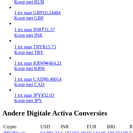
Koop met RUB
Verdienen
1
trx
naar
GBP
£
0.24484
Koop met GBP
1
trx
naar
INR
₹
31.37
Koop met INR
1
trx
naar
TRY
₺
15.73
Koop met TRY
1
trx
naar
KRW
₩
464.21
Koop met KRW
Macht varkentje
1
trx
naar
CAD
$
0.46014
Verdien dagelijks competitieve beloningen
Koop met CAD
1
trx
naar
JPY
¥
52.03
Koop met JPY
Andere Digitale Activa Conversies
Crypto
USD
INR
EUR
BRL
R