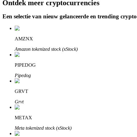
Ontdek meer cryptocurrencies
Een selectie van nieuw gelanceerde en trending crypt
BTR-vergrendelingen
Exclusieve beleggingen voor BTR-houders
AMZNX
Amazon tokenized stock (xStock)
PIPEDOG
Pipedog
GRVT
Leningen
Grvt
Door crypto ondersteunde leenservice
METAX
Meta tokenized stock (xStock)