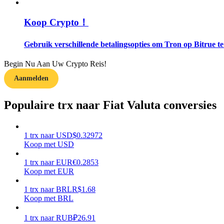
Koop Crypto！
Gids
Futures-startgids
Gebruik verschillende betalingsopties om Tron op Bitrue t
Begin Nu Aan Uw Crypto Reis!
Aanmelden
Populaire trx naar Fiat Valuta conversies
1
trx
naar
USD
$
0.32972
Handelsstrategieën
Koop met USD
Leer hoe u winstgevend kunt blijven
1
trx
naar
EUR
€
0.2853
Koop met EUR
1
trx
naar
BRL
R$
1.68
Koop met BRL
1
trx
naar
RUB
₽
26.91