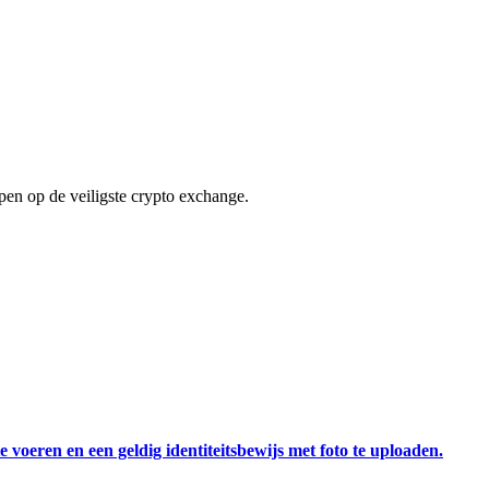
en op de veiligste crypto exchange.
 voeren en een geldig identiteitsbewijs met foto te uploaden.