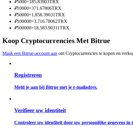
₽
5000
=
185.83903
TRX
Word een Copy Trader
₽
10000
=
371.67806
TRX
Geniet van winstdeling en copy trading commissies
₽
50000
=
1,858.39031
TRX
₽
100000
=
3,716.78062
TRX
₽
500000
=
18,583.90311
TRX
Koop Cryptocurrencies Met Bitrue
Maak een Bitrue-account aan
om Cryptocurrencies te kopen en verkop
Registreren
Informatie
Big data-analyse inclusief handelsinformatie, enz.
Meld je aan bij Bitrue met je e-mailadres.
Verifieer uw identiteit
Controleer uw identiteit door uw persoonlijke gegevens in te