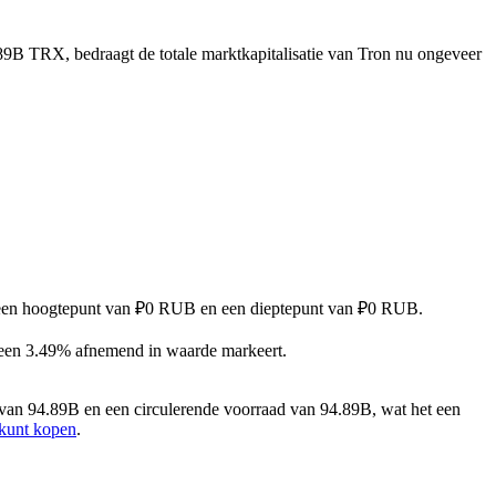
89B TRX, bedraagt de totale marktkapitalisatie van Tron nu ongeveer
et een hoogtepunt van ₽0 RUB en een dieptepunt van ₽0 RUB.
 een 3.49% afnemend in waarde markeert.
van 94.89B en een circulerende voorraad van 94.89B, wat het een
 kunt kopen
.