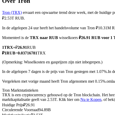
Over Tron
Tron (TRX)
ervaart een opwaartse trend deze week, met de huidige p
₽2.53T RUB.
COIN-M-futures
In de afgelopen 24 uur heeft het handelsvolume van Tron ₽10.31M 
Cryptocurrency-futures
Momenteel is de
TRX naar RUB
wisselkoers
₽26.91 RUB voor 1
1
TRX
=
₽
26.91
RUB
TradFi
₽
1
RUB
=
0.03716781
TRX
Derivaten voor aandelen, forex, edelmetalen en grondstoffen
(Opmerking: Wisselkosten en gasprijzen zijn niet inbegrepen.)
In de afgelopen 7 dagen is de prijs van Tron gestegen met 1.07%.
In d
Vergeleken met vorige maand heeft Tron afgenomen met 0.15%.oml
Tron Marktstatistieken
TRX is een cryptocurrency gebouwd op de Tron blockchain. Het heeft
marktkapitalisatie geeft van 2.53T. Klik hier om
Nu te Kopen
, of bek
Huidige Prijs
₽
26.91
Circulerende Voorraad
94.89B
USDC-futures