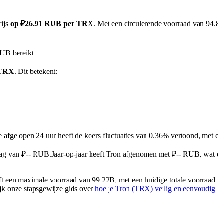
rijs
op ₽26.91 RUB per TRX
. Met een circulerende voorraad van 94.
RUB bereikt
 TRX
. Dit betekent:
e afgelopen 24 uur heeft de koers fluctuaties van 0.36% vertoond, m
aag van ₽-- RUB.
Jaar-op-jaar heeft Tron afgenomen met ₽-- RUB, wat
 een maximale voorraad van 99.22B, met een huidige totale voorraad 
ijk onze stapsgewijze gids over
hoe je Tron (TRX) veilig en eenvoudig