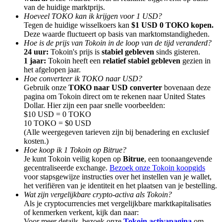
van de huidige marktprijs.
Hoeveel TOKO kan ik krijgen voor 1 USD?
Tegen de huidige wisselkoers kan
$1 USD 0 TOKO kopen.
Deze waarde fluctueert op basis van marktomstandigheden.
Hoe is de prijs van Tokoin in de loop van de tijd veranderd?
24 uur:
Tokoin's prijs is
stabiel gebleven
sinds gisteren.
Doorverwijzing
1 jaar:
Tokoin heeft een
relatief stabiel gebleven
gezien in
het afgelopen jaar.
Nodig een vriend uit om contante beloningen te ontvangen
Hoe converteer ik TOKO naar USD?
Gebruik onze
TOKO naar USD converter
bovenaan deze
BTC Welcome Rewards
pagina om Tokoin direct om te rekenen naar United States
Dollar. Hier zijn een paar snelle voorbeelden:
$10 USD = 0 TOKO
10 TOKO = $0 USD
(Alle weergegeven tarieven zijn bij benadering en exclusief
kosten.)
Hoe koop ik 1 Tokoin op Bitrue?
Je kunt Tokoin veilig kopen op
Bitrue
, een toonaangevende
gecentraliseerde exchange.
Bezoek onze Tokoin koopgids
voor stapsgewijze instructies over het instellen van je wallet,
het verifiëren van je identiteit en het plaatsen van je bestelling.
Wat zijn vergelijkbare crypto-activa als Tokoin?
Als je cryptocurrencies met vergelijkbare marktkapitalisaties
BTC Welcome Rewards
of kenmerken verkent, kijk dan naar:
Voor meer details, bezoek onze
Tokoin activapagina
om