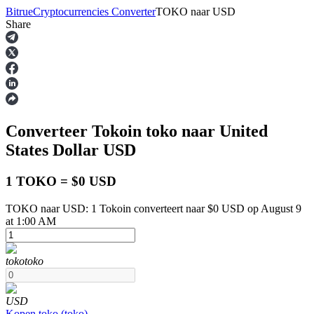
Bitrue
Cryptocurrencies Converter
TOKO
naar
USD
Share
Termijncontracten
Converteer Tokoin
toko
naar United
States Dollar
USD
1 TOKO = $0 USD
TOKO naar USD: 1 Tokoin converteert naar $0 USD op August 9
USDT-futures
at 1:00 AM
Futures met USDT als onderpand
toko
toko
USD
Kopen
toko
(
toko
)