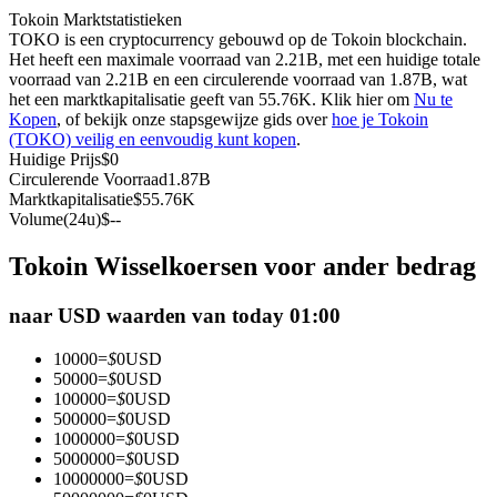
Tokoin Marktstatistieken
Futures met USDC als onderpand
TOKO is een cryptocurrency gebouwd op de Tokoin blockchain.
Het heeft een maximale voorraad van 2.21B, met een huidige totale
voorraad van 2.21B en een circulerende voorraad van 1.87B, wat
het een marktkapitalisatie geeft van 55.76K. Klik hier om
Nu te
Kopen
, of bekijk onze stapsgewijze gids over
hoe je Tokoin
(TOKO) veilig en eenvoudig kunt kopen
.
Huidige Prijs
$
0
Circulerende Voorraad
1.87B
Marktkapitalisatie
$
55.76K
Volume(24u)
$
--
Kopiëren Handel
Tokoin Wisselkoersen voor ander bedrag
Sluit je aan bij top traders
naar USD waarden van today 01:00
10000
=
$
0
USD
50000
=
$
0
USD
100000
=
$
0
USD
500000
=
$
0
USD
1000000
=
$
0
USD
5000000
=
$
0
USD
10000000
=
$
0
USD