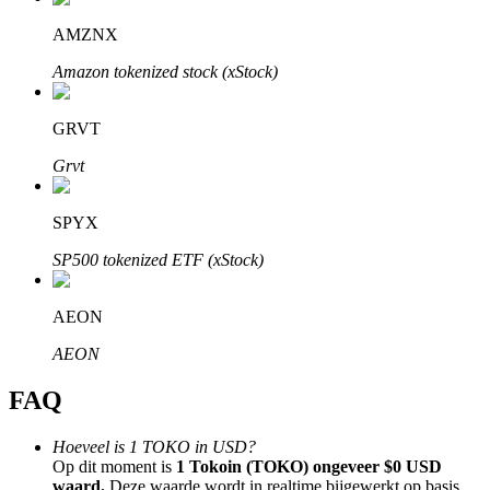
AMZNX
Amazon tokenized stock (xStock)
GRVT
Bitrue-partners
Grvt
SPYX
SP500 tokenized ETF (xStock)
AEON
Bitrue Affiliates
AEON
Tot 65% commissies!
FAQ
Hoeveel is 1 TOKO in USD?
Op dit moment is
1 Tokoin (TOKO) ongeveer $0 USD
waard.
Deze waarde wordt in realtime bijgewerkt op basis