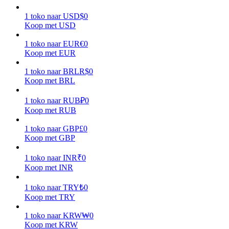
1
toko
naar
USD
$
0
Verdienen
Koop met USD
1
toko
naar
EUR
€
0
Koop met EUR
1
toko
naar
BRL
R$
0
Koop met BRL
1
toko
naar
RUB
₽
0
Koop met RUB
Macht varkentje
1
toko
naar
GBP
£
0
Koop met GBP
Verdien dagelijks competitieve beloningen
1
toko
naar
INR
₹
0
Koop met INR
1
toko
naar
TRY
₺
0
Koop met TRY
1
toko
naar
KRW
₩
0
Koop met KRW