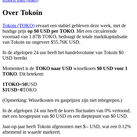
Over Tokoin
Tokoin (TOKO)
ervaart een stabiel gebleven deze week, met de
COIN-M-futures
huidige prijs
op $0 USD per TOKO
. Met een circulerende
voorraad van 1.87B TOKO, bedraagt de totale marktkapitalisatie
Cryptocurrency-futures
van Tokoin nu ongeveer $55.76K USD.
In de afgelopen 24 uur heeft het handelsvolume van Tokoin $0
USD bereikt
TradFi
Momenteel is de
TOKO naar USD
wisselkoers
$0 USD voor 1
Derivaten voor aandelen, forex, edelmetalen en grondstoffen
TOKO
. Dit betekent:
1
TOKO
=
$
0
USD
$
1
USD
=
0
TOKO
(Opmerking: Wisselkosten en gasprijzen zijn niet inbegrepen.)
In de afgelopen 24 uur heeft de koers fluctuaties van 0% vertoond,
met een hoogtepunt van $0 USD en een dieptepunt van $0 USD.
Jaar-op-jaar heeft Tokoin afgenomen met $-- USD, wat een 0.12%
afnemend in waarde markeert.
USDC-futures