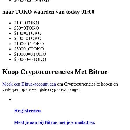
50000000
=
$
0
USD
Word een Copy Trader
naar TOKO waarden van today 01:00
Geniet van winstdeling en copy trading commissies
$
10
=
0
TOKO
$
50
=
0
TOKO
$
100
=
0
TOKO
$
500
=
0
TOKO
$
1000
=
0
TOKO
$
5000
=
0
TOKO
$
10000
=
0
TOKO
$
50000
=
0
TOKO
Koop Cryptocurrencies Met Bitrue
Informatie
Big data-analyse inclusief handelsinformatie, enz.
Maak een Bitrue-account aan
om Cryptocurrencies te kopen en
verkopen op de veiligste crypto exchange.
Registreren
Meld je aan bij Bitrue met je e-mailadres.