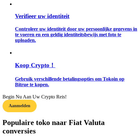
Gids
Verifieer uw identiteit
Futures-startgids
Controleer uw identiteit door uw persoonlijke gegevens in
te voeren en een geldig identiteitsbewijs met foto te
uploaden.
Koop Crypto！
Gebruik verschillende betalingsopties om Tokoin op
Bitrue te kopen.
Handelsstrategieën
Begin Nu Aan Uw Crypto Reis!
Leer hoe u winstgevend kunt blijven
Aanmelden
Populaire toko naar Fiat Valuta
conversies