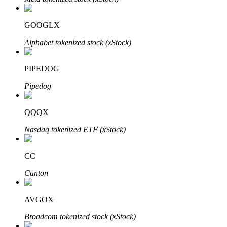
GOOGLX
Alphabet tokenized stock (xStock)
Auto Invest
Grijp langetermijnwinst en flexibele belangen
PIPEDOG
Pipedog
QQQX
Nasdaq tokenized ETF (xStock)
CC
Leer staken
Canton
Meer informatie over het verdienen van passief inkomen
AVGOX
Bitrue
AI
Broadcom tokenized stock (xStock)