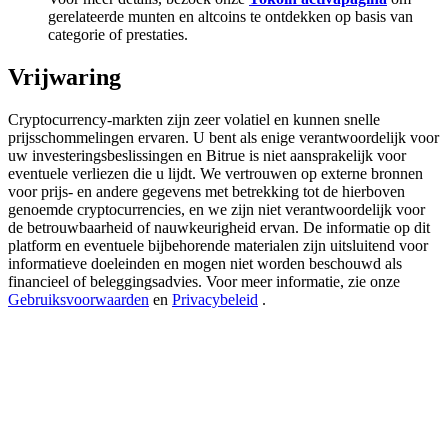
Deposit & Trade BTC to Share 25000 USDT prize pool!
gerelateerde munten en altcoins te ontdekken op basis van
categorie of prestaties.
Vrijwaring
Deposit CASHCAT & Win
Cryptocurrency-markten zijn zeer volatiel en kunnen snelle
Share 500000 CASHCAT prize pool
prijsschommelingen ervaren. U bent als enige verantwoordelijk voor
uw investeringsbeslissingen en Bitrue is niet aansprakelijk voor
eventuele verliezen die u lijdt. We vertrouwen op externe bronnen
voor prijs- en andere gegevens met betrekking tot de hierboven
genoemde cryptocurrencies, en we zijn niet verantwoordelijk voor
Exclusive for BitMart Users
de betrouwbaarheid of nauwkeurigheid ervan. De informatie op dit
platform en eventuele bijbehorende materialen zijn uitsluitend voor
Register & Trade to Win 500,000 USDT
informatieve doeleinden en mogen niet worden beschouwd als
financieel of beleggingsadvies. Voor meer informatie, zie onze
Gebruiksvoorwaarden
en
Privacybeleid
.
Precious Metals Trading Carnival
Trade Gold & Silver · 33,333 USDT Bonus