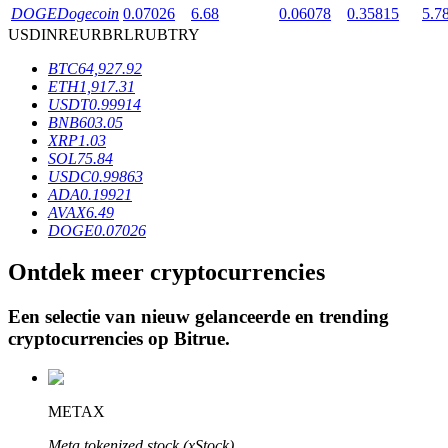
DOGE
Dogecoin
0.07026
6.68
0.06078
0.35815
5.7
USD
INR
EUR
BRL
RUB
TRY
BTR-vergrendelingen
BTC
64,927.92
ETH
1,917.31
Exclusieve beleggingen voor BTR-houders
USDT
0.99914
BNB
603.05
XRP
1.03
SOL
75.84
USDC
0.99863
ADA
0.19921
AVAX
6.49
DOGE
0.07026
Ontdek meer cryptocurrencies
Leningen
Een selectie van nieuw gelanceerde en trending
Door crypto ondersteunde leenservice
cryptocurrencies op
Bitrue
.
METAX
Meta tokenized stock (xStock)