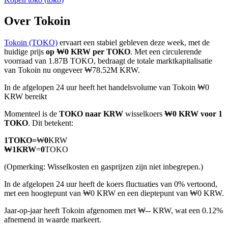
Over Tokoin
Tokoin (TOKO)
ervaart een stabiel gebleven deze week, met de
COIN-M-futures
huidige prijs
op ₩0 KRW per TOKO
. Met een circulerende
voorraad van 1.87B TOKO, bedraagt de totale marktkapitalisatie
Cryptocurrency-futures
van Tokoin nu ongeveer ₩78.52M KRW.
In de afgelopen 24 uur heeft het handelsvolume van Tokoin ₩0
KRW bereikt
TradFi
Momenteel is de
TOKO naar KRW
wisselkoers
₩0 KRW voor 1
Derivaten voor aandelen, forex, edelmetalen en grondstoffen
TOKO
. Dit betekent:
1
TOKO
=
₩
0
KRW
₩
1
KRW
=
0
TOKO
(Opmerking: Wisselkosten en gasprijzen zijn niet inbegrepen.)
In de afgelopen 24 uur heeft de koers fluctuaties van 0% vertoond,
met een hoogtepunt van ₩0 KRW en een dieptepunt van ₩0 KRW.
Jaar-op-jaar heeft Tokoin afgenomen met ₩-- KRW, wat een 0.12%
afnemend in waarde markeert.
USDC-futures