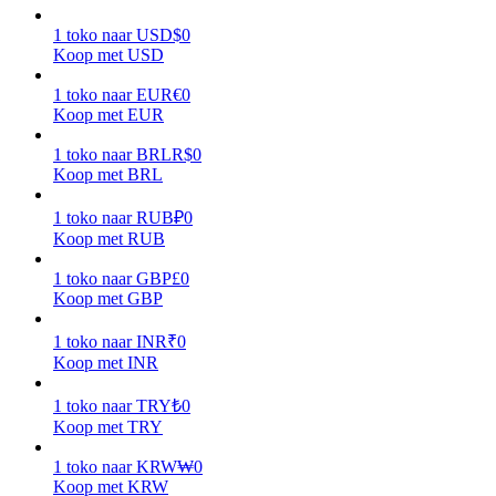
1
toko
naar
USD
$
0
Verdienen
Koop met USD
1
toko
naar
EUR
€
0
Koop met EUR
1
toko
naar
BRL
R$
0
Koop met BRL
1
toko
naar
RUB
₽
0
Koop met RUB
Macht varkentje
1
toko
naar
GBP
£
0
Koop met GBP
Verdien dagelijks competitieve beloningen
1
toko
naar
INR
₹
0
Koop met INR
1
toko
naar
TRY
₺
0
Koop met TRY
1
toko
naar
KRW
₩
0
Koop met KRW