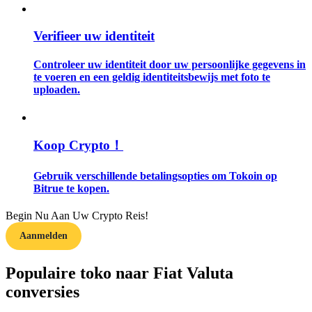
Gids
Verifieer uw identiteit
Futures-startgids
Controleer uw identiteit door uw persoonlijke gegevens in
te voeren en een geldig identiteitsbewijs met foto te
uploaden.
Koop Crypto！
Gebruik verschillende betalingsopties om Tokoin op
Bitrue te kopen.
Handelsstrategieën
Begin Nu Aan Uw Crypto Reis!
Leer hoe u winstgevend kunt blijven
Aanmelden
Populaire toko naar Fiat Valuta
conversies