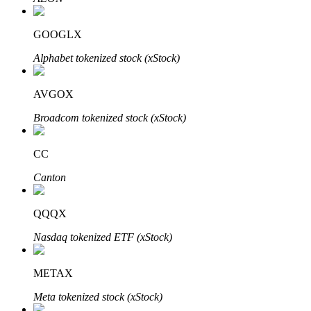
GOOGLX
Alphabet tokenized stock (xStock)
Auto Invest
Grijp langetermijnwinst en flexibele belangen
AVGOX
Broadcom tokenized stock (xStock)
CC
Canton
QQQX
Leer staken
Nasdaq tokenized ETF (xStock)
Meer informatie over het verdienen van passief inkomen
METAX
Bitrue
AI
Meta tokenized stock (xStock)