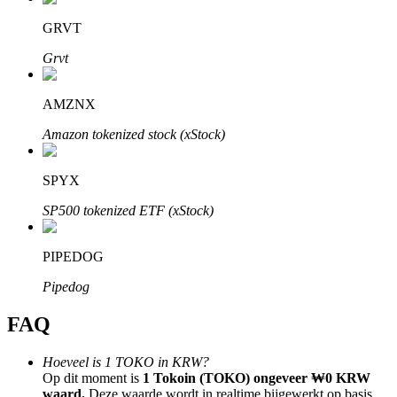
GRVT
Grvt
AMZNX
Bitrue-partners
Amazon tokenized stock (xStock)
SPYX
SP500 tokenized ETF (xStock)
PIPEDOG
Bitrue Affiliates
Pipedog
Tot 65% commissies!
FAQ
Hoeveel is 1 TOKO in KRW?
Op dit moment is
1 Tokoin (TOKO) ongeveer ₩0 KRW
waard.
Deze waarde wordt in realtime bijgewerkt op basis