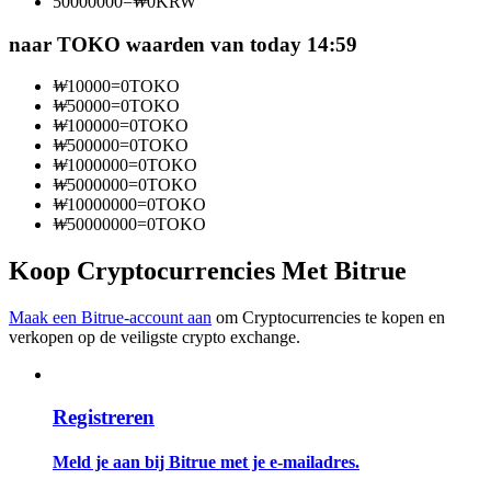
50000000
=
₩
0
KRW
Word een Copy Trader
naar TOKO waarden van today 14:59
Geniet van winstdeling en copy trading commissies
₩
10000
=
0
TOKO
₩
50000
=
0
TOKO
₩
100000
=
0
TOKO
₩
500000
=
0
TOKO
₩
1000000
=
0
TOKO
₩
5000000
=
0
TOKO
₩
10000000
=
0
TOKO
₩
50000000
=
0
TOKO
Koop Cryptocurrencies Met Bitrue
Informatie
Big data-analyse inclusief handelsinformatie, enz.
Maak een Bitrue-account aan
om Cryptocurrencies te kopen en
verkopen op de veiligste crypto exchange.
Registreren
Meld je aan bij Bitrue met je e-mailadres.