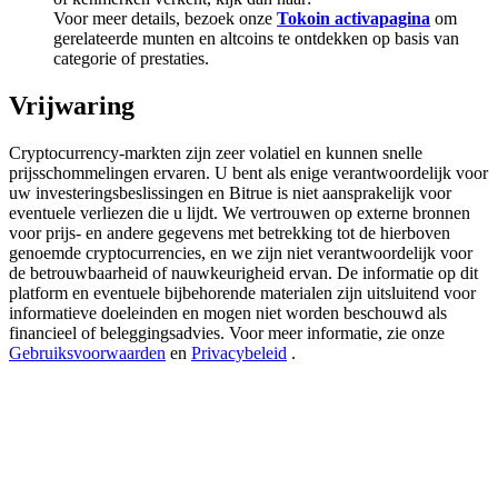
Deposit & Trade BTC to Share 25000 USDT prize pool!
Voor meer details, bezoek onze
Tokoin activapagina
om
gerelateerde munten en altcoins te ontdekken op basis van
categorie of prestaties.
Vrijwaring
Deposit CASHCAT & Win
Share 500000 CASHCAT prize pool
Cryptocurrency-markten zijn zeer volatiel en kunnen snelle
prijsschommelingen ervaren. U bent als enige verantwoordelijk voor
uw investeringsbeslissingen en Bitrue is niet aansprakelijk voor
eventuele verliezen die u lijdt. We vertrouwen op externe bronnen
voor prijs- en andere gegevens met betrekking tot de hierboven
Exclusive for BitMart Users
genoemde cryptocurrencies, en we zijn niet verantwoordelijk voor
de betrouwbaarheid of nauwkeurigheid ervan. De informatie op dit
Register & Trade to Win 500,000 USDT
platform en eventuele bijbehorende materialen zijn uitsluitend voor
informatieve doeleinden en mogen niet worden beschouwd als
financieel of beleggingsadvies. Voor meer informatie, zie onze
Gebruiksvoorwaarden
en
Privacybeleid
.
Precious Metals Trading Carnival
Trade Gold & Silver · 33,333 USDT Bonus