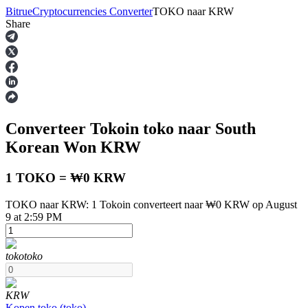
Bitrue
Cryptocurrencies Converter
TOKO
naar
KRW
Share
Termijncontracten
Converteer Tokoin
toko
naar South
Korean Won
KRW
1 TOKO = ₩0 KRW
TOKO naar KRW: 1 Tokoin converteert naar ₩0 KRW op August
USDT-futures
9 at 2:59 PM
Futures met USDT als onderpand
toko
toko
KRW
Kopen
toko
(
toko
)