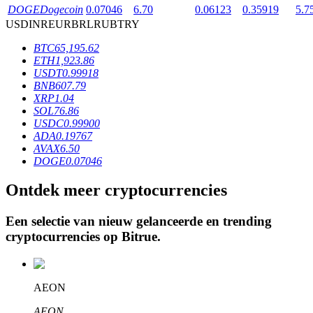
DOGE
Dogecoin
0.07046
6.70
0.06123
0.35919
5.7
USD
INR
EUR
BRL
RUB
TRY
BTR-vergrendelingen
BTC
65,195.62
ETH
1,923.86
Exclusieve beleggingen voor BTR-houders
USDT
0.99918
BNB
607.79
XRP
1.04
SOL
76.86
USDC
0.99900
ADA
0.19767
AVAX
6.50
DOGE
0.07046
Ontdek meer cryptocurrencies
Leningen
Een selectie van nieuw gelanceerde en trending
Door crypto ondersteunde leenservice
cryptocurrencies op
Bitrue
.
AEON
AEON