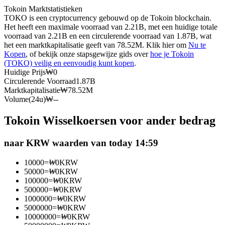
Tokoin Marktstatistieken
Futures met USDC als onderpand
TOKO is een cryptocurrency gebouwd op de Tokoin blockchain.
Het heeft een maximale voorraad van 2.21B, met een huidige totale
voorraad van 2.21B en een circulerende voorraad van 1.87B, wat
het een marktkapitalisatie geeft van 78.52M. Klik hier om
Nu te
Kopen
, of bekijk onze stapsgewijze gids over
hoe je Tokoin
(TOKO) veilig en eenvoudig kunt kopen
.
Huidige Prijs
₩
0
Circulerende Voorraad
1.87B
Marktkapitalisatie
₩
78.52M
Volume(24u)
₩
--
Kopiëren Handel
Tokoin Wisselkoersen voor ander bedrag
Sluit je aan bij top traders
naar KRW waarden van today 14:59
10000
=
₩
0
KRW
50000
=
₩
0
KRW
100000
=
₩
0
KRW
500000
=
₩
0
KRW
1000000
=
₩
0
KRW
5000000
=
₩
0
KRW
10000000
=
₩
0
KRW