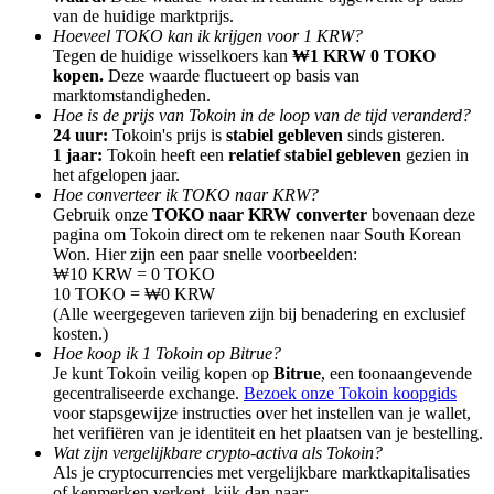
van de huidige marktprijs.
Hoeveel TOKO kan ik krijgen voor 1 KRW?
Tegen de huidige wisselkoers kan
₩1 KRW 0 TOKO
kopen.
Deze waarde fluctueert op basis van
marktomstandigheden.
Hoe is de prijs van Tokoin in de loop van de tijd veranderd?
Doorverwijzing
24 uur:
Tokoin's prijs is
stabiel gebleven
sinds gisteren.
1 jaar:
Tokoin heeft een
relatief stabiel gebleven
gezien in
Nodig een vriend uit om contante beloningen te ontvangen
het afgelopen jaar.
Hoe converteer ik TOKO naar KRW?
BTC Welcome Rewards
Gebruik onze
TOKO naar KRW converter
bovenaan deze
pagina om Tokoin direct om te rekenen naar South Korean
Won. Hier zijn een paar snelle voorbeelden:
₩10 KRW = 0 TOKO
10 TOKO = ₩0 KRW
(Alle weergegeven tarieven zijn bij benadering en exclusief
kosten.)
Hoe koop ik 1 Tokoin op Bitrue?
Je kunt Tokoin veilig kopen op
Bitrue
, een toonaangevende
gecentraliseerde exchange.
Bezoek onze Tokoin koopgids
voor stapsgewijze instructies over het instellen van je wallet,
het verifiëren van je identiteit en het plaatsen van je bestelling.
Wat zijn vergelijkbare crypto-activa als Tokoin?
BTC Welcome Rewards
Als je cryptocurrencies met vergelijkbare marktkapitalisaties
of kenmerken verkent, kijk dan naar: