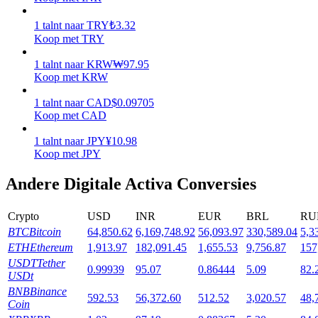
1
talnt
naar
TRY
₺
3.32
Uitzetten
Koop met TRY
Hoog rendement en directe toegang
1
talnt
naar
KRW
₩
97.95
Koop met KRW
1
talnt
naar
CAD
$
0.09705
Koop met CAD
1
talnt
naar
JPY
¥
10.98
Koop met JPY
Andere Digitale Activa Conversies
Launchpool
Crypto
USD
INR
EUR
BRL
RU
Flexibel staken om populaire tokens te verdienen.
BTC
Bitcoin
64,850.62
6,169,748.92
56,093.97
330,589.04
5,3
ETH
Ethereum
1,913.97
182,091.45
1,655.53
9,756.87
157
USDT
Tether
0.99939
95.07
0.86444
5.09
82.
USDt
BNB
Binance
592.53
56,372.60
512.52
3,020.57
48,
Coin