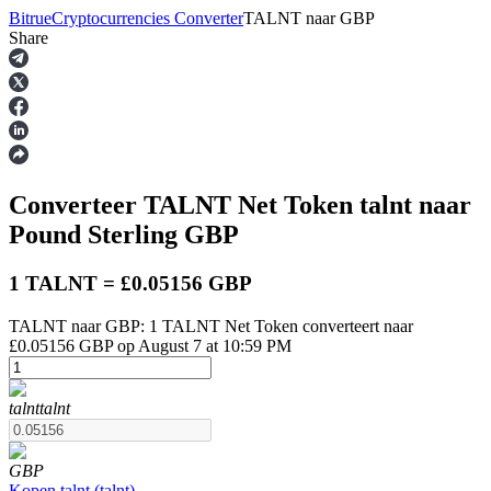
Bitrue
Cryptocurrencies Converter
TALNT
naar
GBP
Share
Termijncontracten
Converteer TALNT Net Token
talnt
naar
Pound Sterling
GBP
1 TALNT = £0.05156 GBP
TALNT naar GBP: 1 TALNT Net Token converteert naar
USDT-futures
£0.05156 GBP op August 7 at 10:59 PM
Futures met USDT als onderpand
talnt
talnt
GBP
Kopen
talnt
(
talnt
)