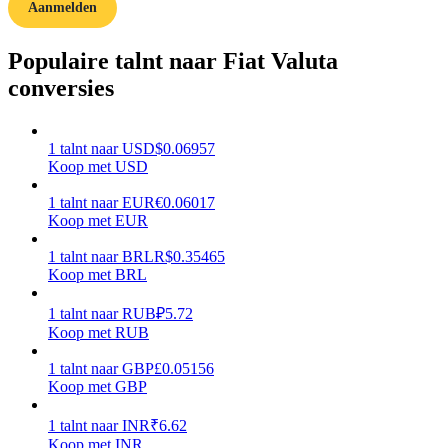
Aanmelden
Verdienen
Populaire talnt naar Fiat Valuta
conversies
1
talnt
naar
USD
$
0.06957
Koop met USD
1
talnt
naar
EUR
€
0.06017
Koop met EUR
Macht varkentje
1
talnt
naar
BRL
R$
0.35465
Koop met BRL
Verdien dagelijks competitieve beloningen
1
talnt
naar
RUB
₽
5.72
Koop met RUB
1
talnt
naar
GBP
£
0.05156
Koop met GBP
1
talnt
naar
INR
₹
6.62
Koop met INR