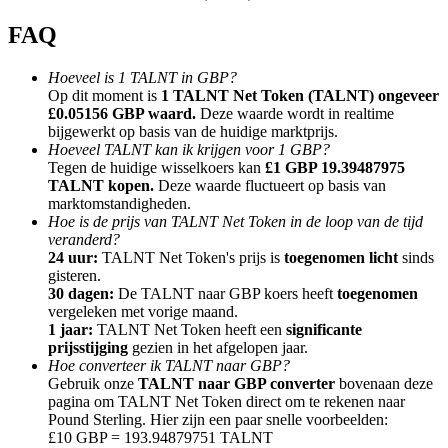
FAQ
Hoeveel is 1 TALNT in GBP?
Op dit moment is
1 TALNT Net Token (TALNT) ongeveer
£0.05156 GBP waard.
Deze waarde wordt in realtime
Doorverwijzing
bijgewerkt op basis van de huidige marktprijs.
Nodig een vriend uit om contante beloningen te ontvangen
Hoeveel TALNT kan ik krijgen voor 1 GBP?
Tegen de huidige wisselkoers kan
£1 GBP 19.39487975
BTC Welcome Rewards
TALNT kopen.
Deze waarde fluctueert op basis van
marktomstandigheden.
Hoe is de prijs van TALNT Net Token in de loop van de tijd
veranderd?
24 uur:
TALNT Net Token's prijs is
toegenomen licht
sinds
gisteren.
30 dagen:
De TALNT naar GBP koers heeft
toegenomen
vergeleken met vorige maand.
1 jaar:
TALNT Net Token heeft een
significante
prijsstijging
gezien in het afgelopen jaar.
Hoe converteer ik TALNT naar GBP?
Gebruik onze
TALNT naar GBP converter
bovenaan deze
pagina om TALNT Net Token direct om te rekenen naar
Pound Sterling. Hier zijn een paar snelle voorbeelden:
BTC Welcome Rewards
£10 GBP = 193.94879751 TALNT