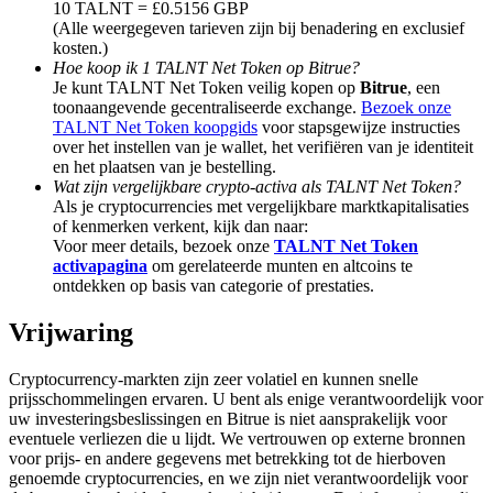
10 TALNT = £0.5156 GBP
Deposit & Trade BTC to Share 25000 USDT prize pool!
(Alle weergegeven tarieven zijn bij benadering en exclusief
kosten.)
Hoe koop ik 1 TALNT Net Token op Bitrue?
Je kunt TALNT Net Token veilig kopen op
Bitrue
, een
Deposit CASHCAT & Win
toonaangevende gecentraliseerde exchange.
Bezoek onze
TALNT Net Token koopgids
voor stapsgewijze instructies
Share 500000 CASHCAT prize pool
over het instellen van je wallet, het verifiëren van je identiteit
en het plaatsen van je bestelling.
Wat zijn vergelijkbare crypto-activa als TALNT Net Token?
Als je cryptocurrencies met vergelijkbare marktkapitalisaties
of kenmerken verkent, kijk dan naar:
Exclusive for BitMart Users
Voor meer details, bezoek onze
TALNT Net Token
activapagina
om gerelateerde munten en altcoins te
Register & Trade to Win 500,000 USDT
ontdekken op basis van categorie of prestaties.
Vrijwaring
Precious Metals Trading Carnival
Cryptocurrency-markten zijn zeer volatiel en kunnen snelle
prijsschommelingen ervaren. U bent als enige verantwoordelijk voor
Trade Gold & Silver · 33,333 USDT Bonus
uw investeringsbeslissingen en Bitrue is niet aansprakelijk voor
eventuele verliezen die u lijdt. We vertrouwen op externe bronnen
voor prijs- en andere gegevens met betrekking tot de hierboven
genoemde cryptocurrencies, en we zijn niet verantwoordelijk voor