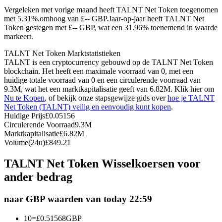
Vergeleken met vorige maand heeft TALNT Net Token toegenomen
Futures met USDC als onderpand
met 5.31%.omhoog van £-- GBP.
Jaar-op-jaar heeft TALNT Net
Token gestegen met £-- GBP, wat een 31.96% toenemend in waarde
markeert.
TALNT Net Token Marktstatistieken
TALNT is een cryptocurrency gebouwd op de TALNT Net Token
blockchain. Het heeft een maximale voorraad van 0, met een
huidige totale voorraad van 0 en een circulerende voorraad van
9.3M, wat het een marktkapitalisatie geeft van 6.82M. Klik hier om
Nu te Kopen
, of bekijk onze stapsgewijze gids over
hoe je TALNT
Net Token (TALNT) veilig en eenvoudig kunt kopen
.
Kopiëren Handel
Huidige Prijs
£
0.05156
Circulerende Voorraad
9.3M
Sluit je aan bij top traders
Marktkapitalisatie
£
6.82M
Volume(24u)
£
849.21
TALNT Net Token Wisselkoersen voor
ander bedrag
naar GBP waarden van today 22:59
10
=
£
0.51568
GBP