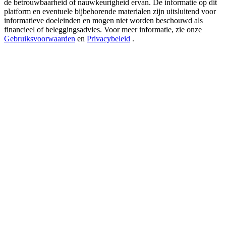
de betrouwbaarheid of nauwkeurigheid ervan. De informatie op dit
USDT New User Exclusive 10% APR
platform en eventuele bijbehorende materialen zijn uitsluitend voor
USDT Flexible Staking | Daily Rewards
informatieve doeleinden en mogen niet worden beschouwd als
financieel of beleggingsadvies. Voor meer informatie, zie onze
Gebruiksvoorwaarden
en
Privacybeleid
.
BTC New User Exclusive: 6.5% APR
BTC Flexible Staking | Daily Rewards
Meer evenementen
Win prijzen en exclusieve beloningen
Log in
Aanmelden