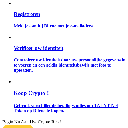
Gids
Registreren
Futures-startgids
Meld je aan bij Bitrue met je e-mailadres.
Verifieer uw identiteit
Controleer uw identiteit door uw persoonlijke gegevens in
te voeren en een geldig identiteitsbewijs met foto te
uploaden.
Handelsstrategieën
Leer hoe u winstgevend kunt blijven
Koop Crypto！
Gebruik verschillende betalingsopties om TALNT Net
Token op Bitrue te kopen.
Begin Nu Aan Uw Crypto Reis!