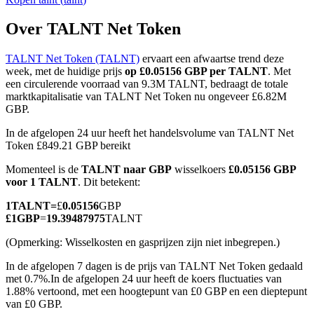
Over TALNT Net Token
TALNT Net Token (TALNT)
ervaart een afwaartse trend deze
COIN-M-futures
week, met de huidige prijs
op £0.05156 GBP per TALNT
. Met
een circulerende voorraad van 9.3M TALNT, bedraagt de totale
Cryptocurrency-futures
marktkapitalisatie van TALNT Net Token nu ongeveer £6.82M
GBP.
In de afgelopen 24 uur heeft het handelsvolume van TALNT Net
TradFi
Token £849.21 GBP bereikt
Derivaten voor aandelen, forex, edelmetalen en grondstoffen
Momenteel is de
TALNT naar GBP
wisselkoers
£0.05156 GBP
voor 1 TALNT
. Dit betekent:
1
TALNT
=
£
0.05156
GBP
£
1
GBP
=
19.39487975
TALNT
(Opmerking: Wisselkosten en gasprijzen zijn niet inbegrepen.)
In de afgelopen 7 dagen is de prijs van TALNT Net Token gedaald
met 0.7%.
In de afgelopen 24 uur heeft de koers fluctuaties van
1.88% vertoond, met een hoogtepunt van £0 GBP en een dieptepunt
van £0 GBP.
USDC-futures