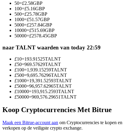
50
=
£
2.58
GBP
Word een Copy Trader
100
=
£
5.16
GBP
500
=
£
25.78
GBP
Geniet van winstdeling en copy trading commissies
1000
=
£
51.57
GBP
5000
=
£
257.84
GBP
10000
=
£
515.69
GBP
50000
=
£
2578.45
GBP
naar TALNT waarden van today 22:59
£
10
=
193.91525
TALNT
£
50
=
969.57629
TALNT
£
100
=
1,939.15259
TALNT
£
500
=
9,695.76296
TALNT
Informatie
£
1000
=
19,391.52593
TALNT
£
5000
=
96,957.62965
TALNT
Big data-analyse inclusief handelsinformatie, enz.
£
10000
=
193,915.2593
TALNT
£
50000
=
969,576.29651
TALNT
Koop Cryptocurrencies Met Bitrue
Maak een Bitrue-account aan
om Cryptocurrencies te kopen en
verkopen op de veiligste crypto exchange.