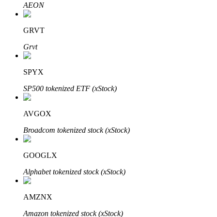
AEON
GRVT
Grvt
Bitrue-partners
SPYX
SP500 tokenized ETF (xStock)
AVGOX
Broadcom tokenized stock (xStock)
GOOGLX
Bitrue Affiliates
Alphabet tokenized stock (xStock)
Tot 65% commissies!
AMZNX
Amazon tokenized stock (xStock)