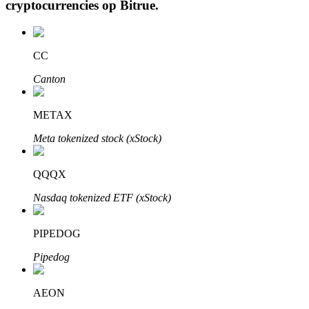
cryptocurrencies op
Bitrue
.
CC
Auto Invest
Canton
Grijp langetermijnwinst en flexibele belangen
METAX
Meta tokenized stock (xStock)
QQQX
Nasdaq tokenized ETF (xStock)
Leer staken
PIPEDOG
Meer informatie over het verdienen van passief inkomen
Pipedog
Bitrue
AI
AEON