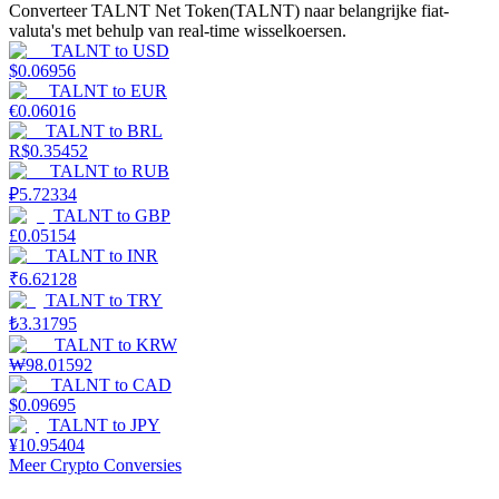
Converteer TALNT Net Token(TALNT) naar belangrijke fiat-
valuta's met behulp van real-time wisselkoersen.
Verdienen
TALNT
to
USD
$
0.06956
TALNT
to
EUR
€
0.06016
TALNT
to
BRL
R$
0.35452
TALNT
to
RUB
₽
5.72334
TALNT
to
GBP
£
0.05154
TALNT
to
INR
Macht varkentje
₹
6.62128
TALNT
to
TRY
Verdien dagelijks competitieve beloningen
₺
3.31795
TALNT
to
KRW
₩
98.01592
TALNT
to
CAD
$
0.09695
TALNT
to
JPY
¥
10.95404
Meer Crypto Conversies