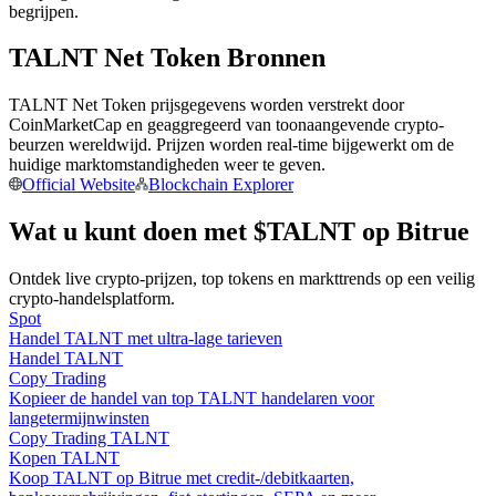
begrijpen.
Word een Copy Trader
TALNT Net Token Bronnen
Geniet van winstdeling en copy trading commissies
TALNT Net Token prijsgegevens worden verstrekt door
CoinMarketCap en geaggregeerd van toonaangevende crypto-
beurzen wereldwijd. Prijzen worden real-time bijgewerkt om de
huidige marktomstandigheden weer te geven.
Official Website
Blockchain Explorer
Wat u kunt doen met $TALNT op Bitrue
Ontdek live crypto-prijzen, top tokens en markttrends op een veilig
Informatie
crypto-handelsplatform.
Big data-analyse inclusief handelsinformatie, enz.
Spot
Handel TALNT met ultra-lage tarieven
Handel TALNT
Copy Trading
Kopieer de handel van top TALNT handelaren voor
langetermijnwinsten
Copy Trading TALNT
Kopen TALNT
Koop TALNT op Bitrue met credit-/debitkaarten,