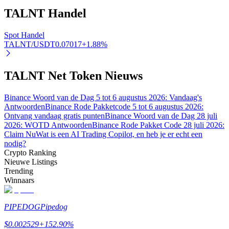
TALNT
Handel
Spot Handel
TALNT/USDT
0.07017
+
1.88
%
Auto Invest
Grijp langetermijnwinst en flexibele belangen
TALNT Net Token Nieuws
Binance Woord van de Dag 5 tot 6 augustus 2026: Vandaag's
Antwoorden
Binance Rode Pakketcode 5 tot 6 augustus 2026:
Ontvang vandaag gratis punten
Binance Woord van de Dag 28 juli
2026: WOTD Antwoorden
Binance Rode Pakket Code 28 juli 2026:
Claim Nu
Wat is een AI Trading Copilot, en heb je er echt een
nodig?
Crypto Ranking
Nieuwe Listings
Leer staken
Trending
Winnaars
Meer informatie over het verdienen van passief inkomen
Bitrue
AI
PIPEDOG
Pipedog
$
0.002529
+
152.90
%