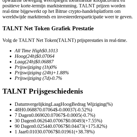
opwaartse beweging weerspiegelt toenemende koopactiviteit en
positieve korte-termijn marktstemming. TALNT prijzen worden
real-time bijgewerkt op het Bitrue crypto-handelsplatform om
wereldwijde markttrends en investeerdersparticipatie weer te geven.
TALNT Net Token Grafiek Prestatie
COIN-M-futures
Cryptocurrency-futures
Volg de TALNT Net Token(TALNT) prijsprestaties in real-time.
All Time High
$
0.1013
Hoog
(24h)
$
0.07064
TradFi
Laag
(24h)
$
0.06887
Prijswijziging
(1h)
0
%
Derivaten voor aandelen, forex, edelmetalen en grondstoffen
Prijswijziging
(24h)
+
1.88
%
Prijswijziging
(7d)
-0.7
%
TALNT Prijsgeschiedenis
Datumvergelijking
Laag
Hoog
Bedrag Wijziging
(%)
48H
0.06887
0.07064
$
-0.00037
(
-0.52
%)
7 Dagen
0.06902
0.07067
$
-0.0005
(
-0.7
%)
30 Dagen
0.06264
0.07067
$
0.00493
(
+
7.55
%)
90 Dagen
0.02544
0.07067
$
0.04473
(
+
175.82
%)
1 Jaar
0.0103
0.07067
$
0.01961
(
+
38.78
%)
USDC-futures