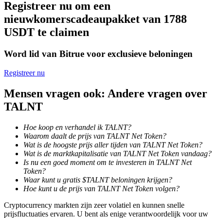
Registreer nu om een
nieuwkomerscadeaupakket van 1788
Uitzetten
USDT te claimen
Hoog rendement en directe toegang
Word lid van Bitrue voor exclusieve beloningen
Registreer nu
Mensen vragen ook: Andere vragen over
TALNT
Hoe koop en verhandel ik TALNT?
Launchpool
Waarom daalt de prijs van TALNT Net Token?
Wat is de hoogste prijs aller tijden van TALNT Net Token?
Flexibel staken om populaire tokens te verdienen.
Wat is de marktkapitalisatie van TALNT Net Token vandaag?
Is nu een goed moment om te investeren in TALNT Net
Token?
Waar kunt u gratis $TALNT beloningen krijgen?
Hoe kunt u de prijs van TALNT Net Token volgen?
Cryptocurrency markten zijn zeer volatiel en kunnen snelle
prijsfluctuaties ervaren. U bent als enige verantwoordelijk voor uw