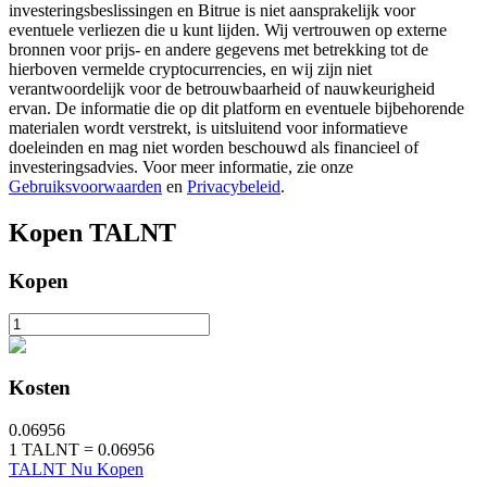
investeringsbeslissingen en Bitrue is niet aansprakelijk voor
eventuele verliezen die u kunt lijden. Wij vertrouwen op externe
bronnen voor prijs- en andere gegevens met betrekking tot de
hierboven vermelde cryptocurrencies, en wij zijn niet
BTR-vergrendelingen
verantwoordelijk voor de betrouwbaarheid of nauwkeurigheid
Exclusieve beleggingen voor BTR-houders
ervan. De informatie die op dit platform en eventuele bijbehorende
materialen wordt verstrekt, is uitsluitend voor informatieve
doeleinden en mag niet worden beschouwd als financieel of
investeringsadvies. Voor meer informatie, zie onze
Gebruiksvoorwaarden
en
Privacybeleid
.
Kopen
TALNT
Kopen
Leningen
Door crypto ondersteunde leenservice
Kosten
0.06956
1
TALNT
=
0.06956
TALNT Nu Kopen