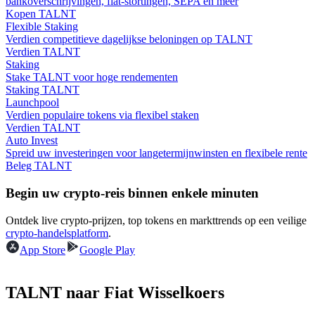
bankoverschrijvingen, fiat-stortingen, SEPA en meer
Kopen TALNT
Flexible Staking
Gids
Verdien competitieve dagelijkse beloningen op TALNT
Verdien TALNT
Futures-startgids
Staking
Stake TALNT voor hoge rendementen
Staking TALNT
Launchpool
Verdien populaire tokens via flexibel staken
Verdien TALNT
Auto Invest
Spreid uw investeringen voor langetermijnwinsten en flexibele rente
Beleg TALNT
Begin uw crypto-reis binnen enkele minuten
Handelsstrategieën
Ontdek live crypto-prijzen, top tokens en markttrends op een veilige
Leer hoe u winstgevend kunt blijven
crypto-handelsplatform
.
App Store
Google Play
TALNT naar Fiat Wisselkoers