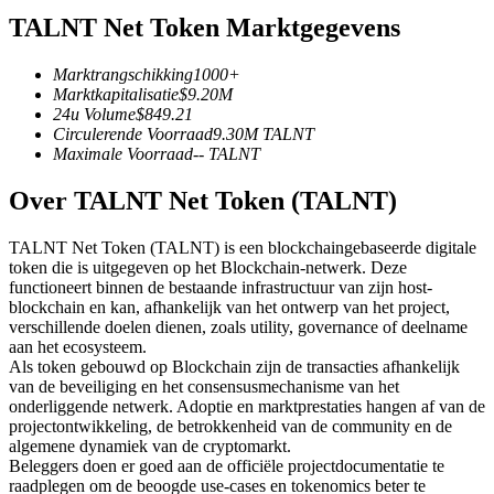
TALNT Net Token Marktgegevens
Futures met USDC als onderpand
Marktrangschikking
1000+
Marktkapitalisatie
$
9.20M
24u Volume
$
849.21
Circulerende Voorraad
9.30M
TALNT
Maximale Voorraad
--
TALNT
Over TALNT Net Token (TALNT)
TALNT Net Token (TALNT) is een blockchaingebaseerde digitale
Kopiëren Handel
token die is uitgegeven op het Blockchain-netwerk. Deze
Sluit je aan bij top traders
functioneert binnen de bestaande infrastructuur van zijn host-
blockchain en kan, afhankelijk van het ontwerp van het project,
verschillende doelen dienen, zoals utility, governance of deelname
aan het ecosysteem.
Als token gebouwd op Blockchain zijn de transacties afhankelijk
van de beveiliging en het consensusmechanisme van het
onderliggende netwerk. Adoptie en marktprestaties hangen af van de
projectontwikkeling, de betrokkenheid van de community en de
algemene dynamiek van de cryptomarkt.
Beleggers doen er goed aan de officiële projectdocumentatie te
raadplegen om de beoogde use-cases en tokenomics beter te