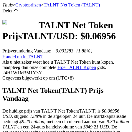
Thuis
>
Cryptoprijzen
>
TALNT Net Token
(TALNT)
Delen
TALNT Net Token
Termijncontracten
Prijs
TALNT
/USD: $
0.06956
Prijsverandering Vandaag
:
+0.001283
（
1.88
%）
Handel nu in TALNT
Als u niet zeker weet hoe u TALNT Net Token kunt kopen,
raadpleeg dan onze complete
Hoe TALNT Kopen
gids.
24H
1W
1M
3M
1Y
3Y
Gegevens bijgewerkt op om (UTC+8)
USDT-futures
TALNT Net Token(TALNT) Prijs
Vandaag
Futures met USDT als onderpand
De huidige prijs van TALNT Net Token(TALNT) is
$0.06956
USD
, stijgend
1.88%
in de afgelopen 24 uur. De marktkapitalisatie
bedraagt
$9.20 million
, met een circulerend aanbod van
9.30 million
TALNT
en een 24-uurs handelsvolume van
$849.21 USD
. De