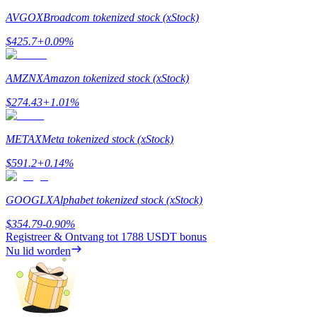
AVGOX
Broadcom tokenized stock (xStock)
$
425.7
+
0.09
%
AMZNX
Amazon tokenized stock (xStock)
Doorverwijzing
$
274.43
+
1.01
%
Nodig een vriend uit om contante beloningen te ontvangen
BTC Welcome Rewards
METAX
Meta tokenized stock (xStock)
$
591.2
+
0.14
%
GOOGLX
Alphabet tokenized stock (xStock)
$
354.79
-0.90
%
Registreer & Ontvang tot
1788 USDT
bonus
Nu lid worden
BTC Welcome Rewards