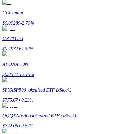
CC
Canton
$
0.09289
-2.70
%
Bitrue-partners
GRVT
Grvt
$
0.2972
+
4.36
%
AEON
AEON
$
0.0532
-12.15
%
SPYX
SP500 tokenized ETF (xStock)
Bitrue Affiliates
$
775.67
+
0.23
%
Tot 65% commissies!
QQQX
Nasdaq tokenized ETF (xStock)
$
722.06
+
0.62
%