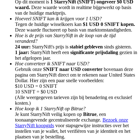
Op dit moment is
1 StarryNift (SNIFT) ongeveer $0 USD
waard.
Deze waarde wordt in realtime bijgewerkt op basis
van de huidige marktprijs.
Hoeveel SNIFT kan ik krijgen voor 1 USD?
Tegen de huidige wisselkoers kan
$1 USD 0 SNIFT kopen.
Deze waarde fluctueert op basis van marktomstandigheden.
Hoe is de prijs van StarryNift in de loop van de tijd
Doorverwijzing
veranderd?
Nodig een vriend uit om contante beloningen te ontvangen
24 uur:
StarryNift's prijs is
stabiel gebleven
sinds gisteren.
1 jaar:
StarryNift heeft een
significante prijsdaling
gezien in
BTC Welcome Rewards
het afgelopen jaar.
Hoe converteer ik SNIFT naar USD?
Gebruik onze
SNIFT naar USD converter
bovenaan deze
pagina om StarryNift direct om te rekenen naar United States
Dollar. Hier zijn een paar snelle voorbeelden:
$10 USD = 0 SNIFT
10 SNIFT = $0 USD
(Alle weergegeven tarieven zijn bij benadering en exclusief
kosten.)
Hoe koop ik 1 StarryNift op Bitrue?
Je kunt StarryNift veilig kopen op
Bitrue
, een
toonaangevende gecentraliseerde exchange.
Bezoek onze
StarryNift koopgids
voor stapsgewijze instructies over het
instellen van je wallet, het verifiëren van je identiteit en het
BTC Welcome Rewards
plaatsen van je bestelling.