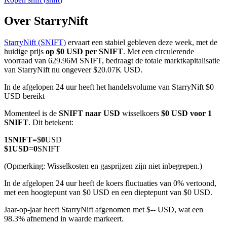
Over StarryNift
StarryNift (SNIFT)
ervaart een stabiel gebleven deze week, met de
COIN-M-futures
huidige prijs
op $0 USD per SNIFT
. Met een circulerende
voorraad van 629.96M SNIFT, bedraagt de totale marktkapitalisatie
Cryptocurrency-futures
van StarryNift nu ongeveer $20.07K USD.
In de afgelopen 24 uur heeft het handelsvolume van StarryNift $0
USD bereikt
TradFi
Momenteel is de
SNIFT naar USD
wisselkoers
$0 USD voor 1
Derivaten voor aandelen, forex, edelmetalen en grondstoffen
SNIFT
. Dit betekent:
1
SNIFT
=
$
0
USD
$
1
USD
=
0
SNIFT
(Opmerking: Wisselkosten en gasprijzen zijn niet inbegrepen.)
In de afgelopen 24 uur heeft de koers fluctuaties van 0% vertoond,
met een hoogtepunt van $0 USD en een dieptepunt van $0 USD.
Jaar-op-jaar heeft StarryNift afgenomen met $-- USD, wat een
98.3% afnemend in waarde markeert.
USDC-futures