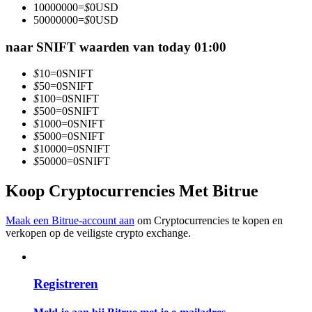
10000000
=
$
0
USD
Word een Copy Trader
50000000
=
$
0
USD
Geniet van winstdeling en copy trading commissies
naar SNIFT waarden van today 01:00
$
10
=
0
SNIFT
$
50
=
0
SNIFT
$
100
=
0
SNIFT
$
500
=
0
SNIFT
$
1000
=
0
SNIFT
$
5000
=
0
SNIFT
$
10000
=
0
SNIFT
$
50000
=
0
SNIFT
Informatie
Koop Cryptocurrencies Met Bitrue
Big data-analyse inclusief handelsinformatie, enz.
Maak een Bitrue-account aan
om Cryptocurrencies te kopen en
verkopen op de veiligste crypto exchange.
Registreren