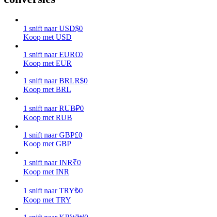
Verdienen
1
snift
naar
USD
$
0
Koop met USD
1
snift
naar
EUR
€
0
Koop met EUR
1
snift
naar
BRL
R$
0
Koop met BRL
1
snift
naar
RUB
₽
0
Koop met RUB
Macht varkentje
1
snift
naar
GBP
£
0
Verdien dagelijks competitieve beloningen
Koop met GBP
1
snift
naar
INR
₹
0
Koop met INR
1
snift
naar
TRY
₺
0
Koop met TRY