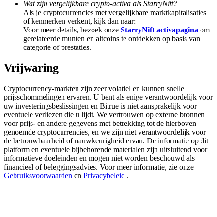
Wat zijn vergelijkbare crypto-activa als StarryNift?
Deposit & Trade BTC to Share 25000 USDT prize pool!
Als je cryptocurrencies met vergelijkbare marktkapitalisaties
of kenmerken verkent, kijk dan naar:
Voor meer details, bezoek onze
StarryNift activapagina
om
gerelateerde munten en altcoins te ontdekken op basis van
Deposit CASHCAT & Win
categorie of prestaties.
Share 500000 CASHCAT prize pool
Vrijwaring
Cryptocurrency-markten zijn zeer volatiel en kunnen snelle
prijsschommelingen ervaren. U bent als enige verantwoordelijk voor
Exclusive for BitMart Users
uw investeringsbeslissingen en Bitrue is niet aansprakelijk voor
eventuele verliezen die u lijdt. We vertrouwen op externe bronnen
Register & Trade to Win 500,000 USDT
voor prijs- en andere gegevens met betrekking tot de hierboven
genoemde cryptocurrencies, en we zijn niet verantwoordelijk voor
de betrouwbaarheid of nauwkeurigheid ervan. De informatie op dit
platform en eventuele bijbehorende materialen zijn uitsluitend voor
informatieve doeleinden en mogen niet worden beschouwd als
Precious Metals Trading Carnival
financieel of beleggingsadvies. Voor meer informatie, zie onze
Gebruiksvoorwaarden
en
Privacybeleid
.
Trade Gold & Silver · 33,333 USDT Bonus