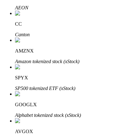
AEON
CC
Auto Invest
Canton
Grijp langetermijnwinst en flexibele belangen
AMZNX
Amazon tokenized stock (xStock)
SPYX
SP500 tokenized ETF (xStock)
Leer staken
GOOGLX
Meer informatie over het verdienen van passief inkomen
Alphabet tokenized stock (xStock)
Bitrue
AI
AVGOX