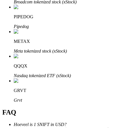
Broadcom tokenized stock (xStock)
PIPEDOG
Pipedog
Bitrue-partners
METAX
Meta tokenized stock (xStock)
QQQX
Nasdaq tokenized ETF (xStock)
GRVT
Bitrue Affiliates
Grvt
Tot 65% commissies!
FAQ
Hoeveel is 1 SNIFT in USD?