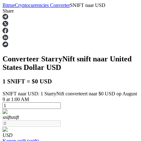
Bitrue
Cryptocurrencies Converter
SNIFT
naar
USD
Share
Termijncontracten
Converteer StarryNift
snift
naar United
States Dollar
USD
1 SNIFT = $0 USD
SNIFT naar USD: 1 StarryNift converteert naar $0 USD op August
USDT-futures
9 at 1:00 AM
Futures met USDT als onderpand
snift
snift
USD
Kopen
snift
(
snift
)