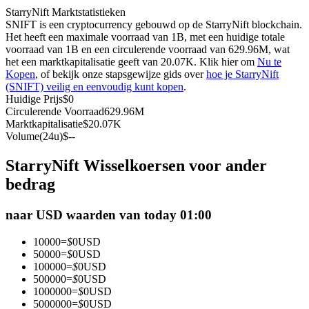
StarryNift Marktstatistieken
Futures met USDC als onderpand
SNIFT is een cryptocurrency gebouwd op de StarryNift blockchain.
Het heeft een maximale voorraad van 1B, met een huidige totale
voorraad van 1B en een circulerende voorraad van 629.96M, wat
het een marktkapitalisatie geeft van 20.07K. Klik hier om
Nu te
Kopen
, of bekijk onze stapsgewijze gids over
hoe je StarryNift
(SNIFT) veilig en eenvoudig kunt kopen
.
Huidige Prijs
$
0
Circulerende Voorraad
629.96M
Marktkapitalisatie
$
20.07K
Volume(24u)
$
--
Kopiëren Handel
StarryNift Wisselkoersen voor ander
Sluit je aan bij top traders
bedrag
naar USD waarden van today 01:00
10000
=
$
0
USD
50000
=
$
0
USD
100000
=
$
0
USD
500000
=
$
0
USD
1000000
=
$
0
USD
5000000
=
$
0
USD