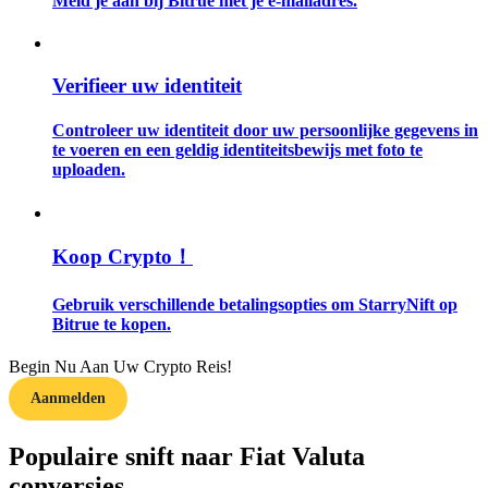
Meld je aan bij Bitrue met je e-mailadres.
Gids
Verifieer uw identiteit
Futures-startgids
Controleer uw identiteit door uw persoonlijke gegevens in
te voeren en een geldig identiteitsbewijs met foto te
uploaden.
Koop Crypto！
Gebruik verschillende betalingsopties om StarryNift op
Handelsstrategieën
Bitrue te kopen.
Leer hoe u winstgevend kunt blijven
Begin Nu Aan Uw Crypto Reis!
Aanmelden
Populaire snift naar Fiat Valuta
conversies