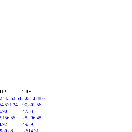
UB
TRY
,244,863.54
3,081,848.01
54,531.24
90,801.56
0.90
47.53
8,156.55
28,296.48
4.92
49.89
,980.86
3,514.31