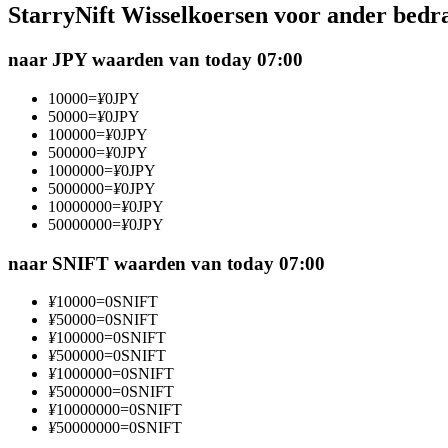
StarryNift Wisselkoersen voor ander bedr
Futures met USDC als onderpand
naar JPY waarden van today 07:00
10000
=
¥
0
JPY
50000
=
¥
0
JPY
100000
=
¥
0
JPY
500000
=
¥
0
JPY
1000000
=
¥
0
JPY
5000000
=
¥
0
JPY
10000000
=
¥
0
JPY
50000000
=
¥
0
JPY
Kopiëren Handel
Sluit je aan bij top traders
naar SNIFT waarden van today 07:00
¥
10000
=
0
SNIFT
¥
50000
=
0
SNIFT
¥
100000
=
0
SNIFT
¥
500000
=
0
SNIFT
¥
1000000
=
0
SNIFT
¥
5000000
=
0
SNIFT
¥
10000000
=
0
SNIFT
¥
50000000
=
0
SNIFT