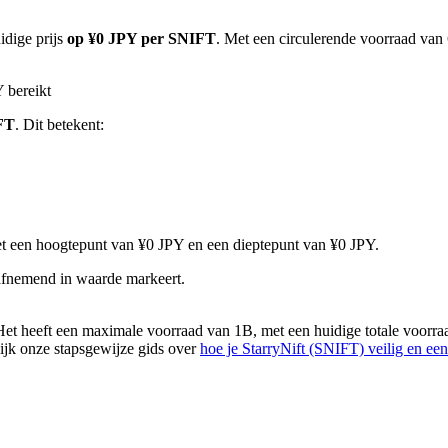
idige prijs
op ¥0 JPY per SNIFT
. Met een circulerende voorraad van
 bereikt
FT
. Dit betekent:
met een hoogtepunt van ¥0 JPY en een dieptepunt van ¥0 JPY.
 afnemend in waarde markeert.
et heeft een maximale voorraad van 1B, met een huidige totale voorra
kijk onze stapsgewijze gids over
hoe je StarryNift (SNIFT) veilig en e