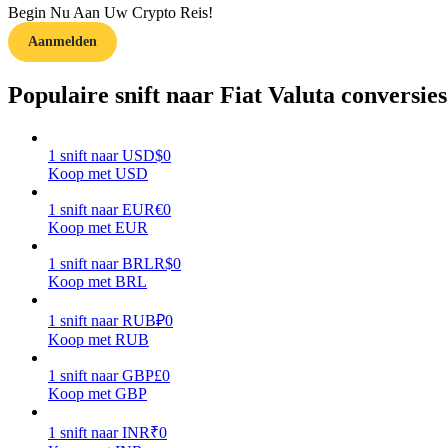
Begin Nu Aan Uw Crypto Reis!
Aanmelden
Gids
Futures-startgids
Populaire snift naar Fiat Valuta conversies
1
snift
naar
USD
$
0
Koop met USD
1
snift
naar
EUR
€
0
Koop met EUR
1
snift
naar
BRL
R$
0
Koop met BRL
Handelsstrategieën
Leer hoe u winstgevend kunt blijven
1
snift
naar
RUB
₽
0
Koop met RUB
1
snift
naar
GBP
£
0
Koop met GBP
1
snift
naar
INR
₹
0