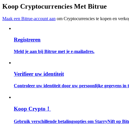
Word een Copy Trader
Koop Cryptocurrencies Met Bitrue
Geniet van winstdeling en copy trading commissies
Maak een Bitrue-account aan
om Cryptocurrencies te kopen en verkop
Registreren
Meld je aan bij Bitrue met je e-mailadres.
Informatie
Verifieer uw identiteit
Big data-analyse inclusief handelsinformatie, enz.
Controleer uw identiteit door uw persoonlijke gegevens in te
Koop Crypto！
Gebruik verschillende betalingsopties om StarryNift op Bit