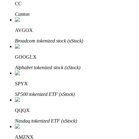
CC
Canton
BTR-vergrendelingen
Exclusieve beleggingen voor BTR-houders
AVGOX
Broadcom tokenized stock (xStock)
GOOGLX
Alphabet tokenized stock (xStock)
SPYX
Leningen
SP500 tokenized ETF (xStock)
Door crypto ondersteunde leenservice
QQQX
Nasdaq tokenized ETF (xStock)
AMZNX