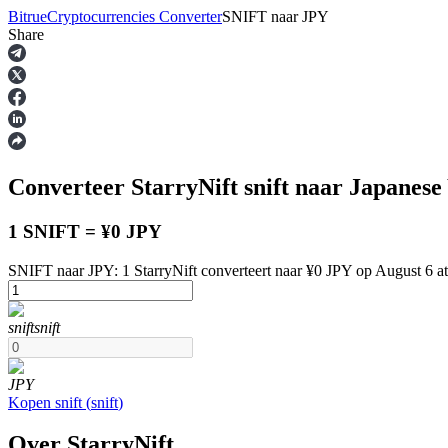
Bitrue
Cryptocurrencies Converter
SNIFT
naar
JPY
Share
Termijncontracten
Converteer StarryNift
snift
naar Japanese
1 SNIFT = ¥0 JPY
SNIFT naar JPY: 1 StarryNift converteert naar ¥0 JPY op August 6 
USDT-futures
snift
snift
Futures met USDT als onderpand
JPY
Kopen
snift
(
snift
)
Over StarryNift