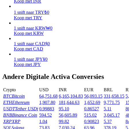
Koop met INR
Verdienen
1
snift
naar
TRY
₺
0
Koop met TRY
1
snift
naar
KRW
₩
0
Koop met KRW
1
snift
naar
CAD
$
0
Koop met CAD
1
snift
naar
JPY
¥
0
Koop met JPY
Macht varkentje
Andere Digitale Activa Conversies
Verdien dagelijks competitieve beloningen
Crypto
USD
INR
EUR
BRL
R
BTC
Bitcoin
64,751.68
6,165,104.83
56,093.15
331,658.15
5
ETH
Ethereum
1,907.80
181,644.63
1,652.69
9,771.75
1
USDT
Tether USDt
0.99883
95.10
0.86527
5.11
8
BNB
Binance Coin
594.52
56,605.89
515.02
3,045.17
4
XRP
XRP
1.04
99.82
0.90823
5.37
8
SOL
Solana
73.83
7,030.24
63.96
378.19
5