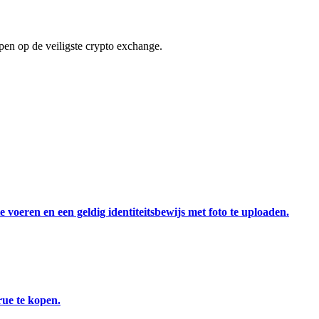
en op de veiligste crypto exchange.
 voeren en een geldig identiteitsbewijs met foto te uploaden.
rue te kopen.