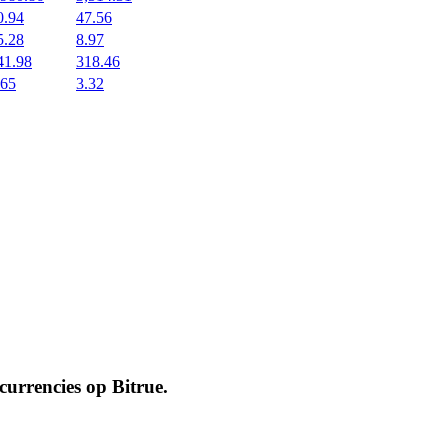
0.94
47.56
5.28
8.97
41.98
318.46
.65
3.32
ocurrencies op
Bitrue
.