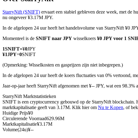
StarryNift (SNIFT)
ervaart een stabiel gebleven deze week, met de hu
nu ongeveer ¥3.17M JPY.
In de afgelopen 24 uur heeft het handelsvolume van StarryNift ¥0 JPY
COIN-M-futures
Momenteel is de
SNIFT naar JPY
wisselkoers
¥0 JPY voor 1 SNI
Cryptocurrency-futures
1
SNIFT
=
¥
0
JPY
¥
1
JPY
=
0
SNIFT
TradFi
(Opmerking: Wisselkosten en gasprijzen zijn niet inbegrepen.)
Derivaten voor aandelen, forex, edelmetalen en grondstoffen
In de afgelopen 24 uur heeft de koers fluctuaties van 0% vertoond, 
Jaar-op-jaar heeft StarryNift afgenomen met ¥-- JPY, wat een 98.3%
StarryNift Marktstatistieken
SNIFT is een cryptocurrency gebouwd op de StarryNift blockchain. H
marktkapitalisatie geeft van 3.17M. Klik hier om
Nu te Kopen
, of be
Huidige Prijs
¥
0
Circulerende Voorraad
629.96M
Marktkapitalisatie
¥
3.17M
Volume(24u)
¥
--
USDC-futures